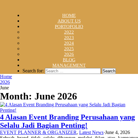
HOME
ABOUT US
PORTOFOLIO
2022
2023
2024
2025
2026
BLOG
MANAGEMENT
Search for:
Home
2026
June
Month:
June 2026
4 Alasan Event Branding Perusahaan yang
Selalu Jadi Bagian Penting!
EVENT PLANNER & ORGANIZER
,
Latest News
·
June 4, 2026
Sebuah brand tidak selalu dibangun melalui iklan atau kampanye