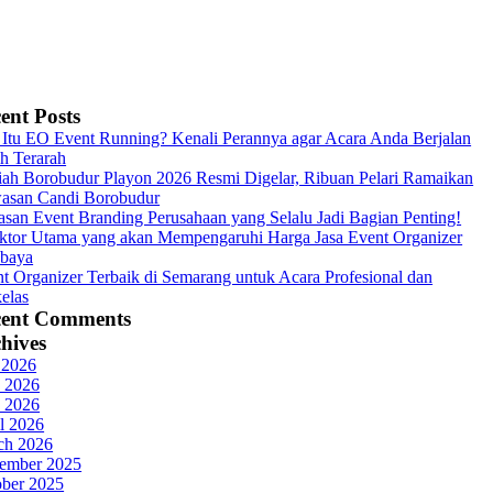
ent Posts
Itu EO Event Running? Kenali Perannya agar Acara Anda Berjalan
h Terarah
ah Borobudur Playon 2026 Resmi Digelar, Ribuan Pelari Ramaikan
asan Candi Borobudur
asan Event Branding Perusahaan yang Selalu Jadi Bagian Penting!
ktor Utama yang akan Mempengaruhi Harga Jasa Event Organizer
abaya
t Organizer Terbaik di Semarang untuk Acara Profesional dan
elas
cent Comments
hives
 2026
 2026
 2026
l 2026
ch 2026
ember 2025
ober 2025