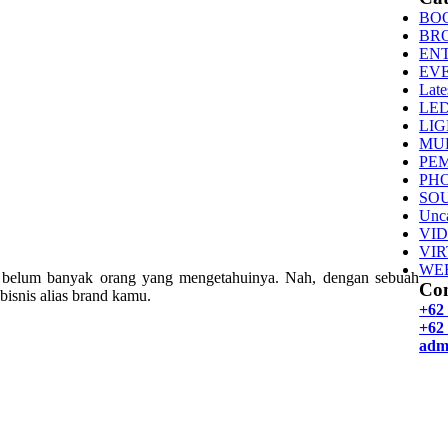
BO
BR
EN
EV
Late
LE
LI
MU
PE
PH
SO
Unca
VI
VI
WE
a belum banyak orang yang mengetahuinya. Nah, dengan sebuah
Con
isnis alias brand kamu.
+62
+62 
adm