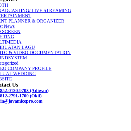
OTH
OADCASTING/ LIVE STREAMING
TERTAINMENT
ENT PLANNER & ORGANIZER
st News
D SCREEN
GHTING
LTIMEDIA
MBUATAN LAGU
OTO & VIDEO DOCUMENTATION
UNDSYSTEM
tegorized
DEO COMPANY PROFILE
RTUAL WEDDING
BSITE
tact Us
 852-0120-9703 (Adiwan)
812-2791-1700 (Okti)
in@javamicepro.com