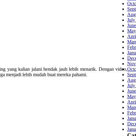
Oct
Sep
Aug
July
June
May
Apri
Mar
Febr
Janu
Dec
Nov
g yang kalian jalani hendak jauh lebih menarik. Dengan video,
Oct
arga menjadi lebih mudah buat mereka pahami.
Sep
Aug
July
June
May
Apri
Mar
Febr
Janu
Dec
Janu
Cat