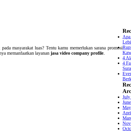
Rec
Apa 
Lebi
Rupi
k pada masyarakat luas? Tentu kamu memerlukan sarana promosi
Kaw
nanya memanfaatkan layanan
jasa video company profile
.
4 Al
4 Fa
Sur
Even
Berk
Re
Arc
July
June
May
Apri
Mar
Nov
Oct