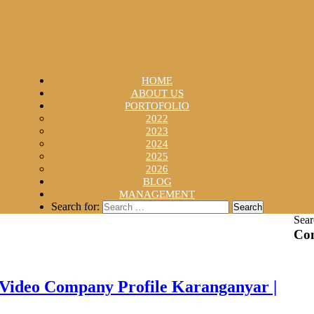
HOME
ABOUT US
PORTOFOLIO
2022
2023
2024
2025
2026
BLOG
MANAGEMENT
Search for:
Sear
Con
Video Company Profile Karanganyar |