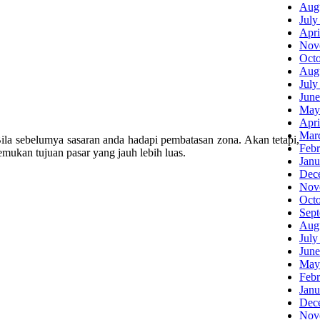
Aug
July
Apri
Nov
Oct
Aug
July
June
May
Apri
Mar
 Bila sebelumya sasaran anda hadapi pembatasan zona. Akan tetapi,
Febr
mukan tujuan pasar yang jauh lebih luas.
Janu
Dec
Nov
Oct
Sep
Aug
July
June
May
Febr
Janu
Dec
Nov