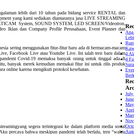
galaman lebih dari 10 tahun pada bidang service RENTAL dan
quipment yang kami sediakan diantaranya jasa LIVE STREAMING
LTICAM System, SOUND SYSTEM, LED SCREEN/Videotron,
Rec
 Iklan dan Company Profile Perusahaan, Event Planner dan
Apa 
Lebi
Rupi
onesia sering menggunakan fitur-fitur baru ada di bermacam-macam
Kaw
m Live, Facebook Live atau Youtube Live. Ini ialah tren baru dalam
4 Al
a pandemi Covid-19 memaksa banyak orang untuk tinggal ada di
4 Fa
itu, banyak merek kemudian memakai fitur ini untuk rilis produk
Sur
ra online karena mengikuti protokol kesehatan.
Even
Berk
Re
Arc
July
June
May
Apri
Mar
Nov
Oct
treamingyang segera terintegrasi ke dalam platform media sosial
Aug
 Aku percaya bahwa meskipun pandemi telah berlalu, tren “waktu