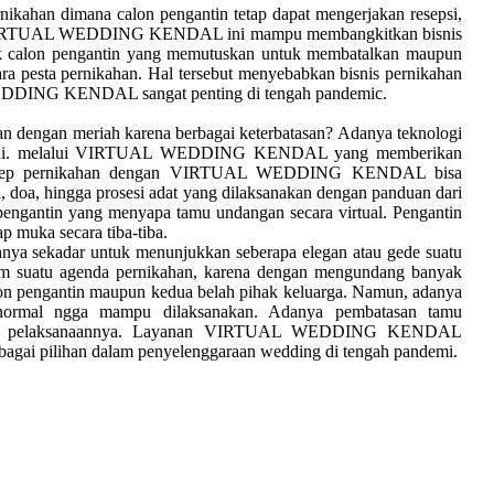
n dimana calon pengantin tetap dapat mengerjakan resepsi,
sep VIRTUAL WEDDING KENDAL ini mampu membangkitkan bisnis
ak calon pengantin yang memutuskan untuk membatalkan maupun
 pesta pernikahan. Hal tersebut menyebabkan bisnis pernikahan
EDDING KENDAL sangat penting di tengah pandemic.
kan dengan meriah karena berbagai keterbatasan? Adanya teknologi
ampaui. melalui VIRTUAL WEDDING KENDAL yang memberikan
p pernikahan dengan VIRTUAL WEDDING KENDAL bisa
a, doa, hingga prosesi adat yang dilaksanakan dengan panduan dari
pengantin yang menyapa tamu undangan secara virtual. Pengantin
ap muka secara tiba-tiba.
ya sekadar untuk menunjukkan seberapa elegan atau gede suatu
am suatu agenda pernikahan, karena dengan mengundang banyak
lon pengantin maupun kedua belah pihak keluarga. Namun, adanya
normal ngga mampu dilaksanakan. Adanya pembatasan tamu
itunda pelaksanaannya. Layanan VIRTUAL WEDDING KENDAL
 pilihan dalam penyelenggaraan wedding di tengah pandemi.