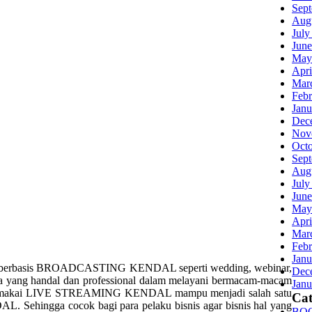
Sep
Aug
July
June
May
Apri
Mar
Febr
Janu
Dec
Nov
Oct
Sep
Aug
July
June
May
Apri
Mar
Febr
Janu
berbasis BROADCASTING KENDAL seperti wedding, webinar,
Dec
yang handal dan professional dalam melayani bermacam-macam
Janu
makai LIVE STREAMING KENDAL mampu menjadi salah satu
Cat
 Sehingga cocok bagi para pelaku bisnis agar bisnis hal yang
BO