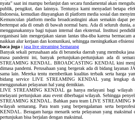
nyata” saat ini mampu berlanjut dan secara fundamental akan menguba
publik, pengikut, dan lainnya. Tentunya kami menyadari betapa efe
Indonesia, kemudian ditayangkan di platform media sosial dan menyimp
Kemunculan platform media broadcastingini akan semakin dapat perha
bertempat ada di omah di bawah normal baru. Ada di seluruh dunia, a
menggunakannya bagi tujuan internal dan eksternal. Institusi pendi
organisasi lain mengerjakan siaran lantas tiba-tiba karena bermaca
naikkan alur kerjaan dan komunikasi, sehingga meningkatkan efisiensi 
baca juga :
jasa live streaming Semarang
Banyak sekali perusahaan ada di beraneka daerah yang membuka
masa pandemi ini, banyak pertunjukan-pertunjukan ada di semar
STREAMING KENDAL. BROADCASTING KENDAL kini menjadi kebu
dimasa pandemi. Perusahaan yang bergerak ada di bidang layan
sama lain. Mereka tentu memberikan kualitas terbaik serta harga ya
bidang service LIVE STREAMING KENDAL yang lengkap dan te
menggunakan pelayanan hal yang demikian.
LIVE STREAMING KENDAL ga hanya melayani bagi wilayah 
melayani pertunjukan atau event diberbagai wilayah. Sehingga penye
STREAMING KENDAL. Bahkan para team LIVE STREAMING KENDAL j
wilayah semarang. Para team yang berpengalaman serta berpro
KENDAL. Beragam harga menarik serta pelayanan yang maksim
pertunjukan bisa berjalan dengan maksimal.