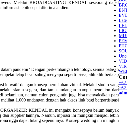
 followers. Melalui BROADCASTING KENDAL seseorang dapat
BR
informasi lebih cepat diterima audien.
EN
EV
Late
LE
LI
MU
PE
PH
SO
Unca
VI
VI
ia dalam pandemi? Dengan perkembangan teknologi, semua batasan
WE
mpelai tetap bisa saling menyapa seperti biasa, alih-alih bertatap
Con
+62
i inovatif dengan konsep pernikahan virtual. Melalui studio yang
+62 
 melalui siaran segera, dan tamu undangan mampu menonton dari
adm
 di pelaminan, namun calon pengantin juga bisa menyaksikan para
 melihat 1.000 undangan dengan hak akses link bagi berpartisipasi
VENT ORGANIZER KENDAL ini mengaku konsepnya belum banyak
dan supplier lainnya. Namun, inpirasi ini mungkin menjadi lebih
orona ngga dapat hilang sepenuhnya. Konsep wedding ini mungkin