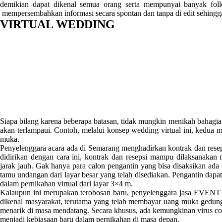
demikian dapat dikenal semua orang serta mempunyai banyak
mempersembahkan informasi secara spontan dan tanpa di edit sehingga 
VIRTUAL WEDDING
Siapa bilang karena beberapa batasan, tidak mungkin menikah bahag
akan terlampaui. Contoh, melalui konsep wedding virtual ini, kedua me
muka.
Penyelenggara acara ada di Semarang menghadirkan kontrak dan reseps
didirikan dengan cara ini, kontrak dan resepsi mampu dilaksanakan
jarak jauh. Gak hanya para calon pengantin yang bisa disaksikan ada
tamu undangan dari layar besar yang telah disediakan. Pengantin dapat
dalam pernikahan virtual dari layar 3×4 m.
Kalaupun ini merupakan terobosan baru, penyelenggara jasa E
dikenal masyarakat, terutama yang telah membayar uang muka gedung 
menarik di masa mendatang. Secara khusus, ada kemungkinan virus c
menjadi kebiasaan baru dalam pernikahan di masa depan.