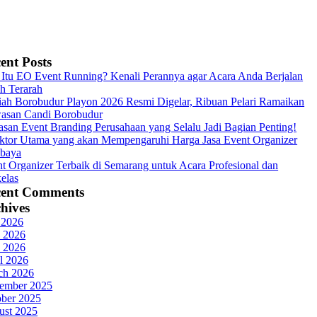
ent Posts
Itu EO Event Running? Kenali Perannya agar Acara Anda Berjalan
h Terarah
ah Borobudur Playon 2026 Resmi Digelar, Ribuan Pelari Ramaikan
asan Candi Borobudur
asan Event Branding Perusahaan yang Selalu Jadi Bagian Penting!
ktor Utama yang akan Mempengaruhi Harga Jasa Event Organizer
abaya
t Organizer Terbaik di Semarang untuk Acara Profesional dan
elas
cent Comments
hives
 2026
 2026
 2026
l 2026
ch 2026
ember 2025
ober 2025
ust 2025