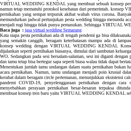
VIRTUAL WEDDING KENDAL yang membuat sebuah konsep pernikaha
namun tetap mematuhi protokol kesehatan dari pemerintah. kon
pernikahan yang sempat terpuruk akibat wabah virus corona. Bany
memundurkan jadwal pertunjukan pesta wedding hingga menunda acara
menjadi rugi hingga tidak punya pemasukan. Sehingga VIRTUAL W
Baca juga :
jasa virtual wedding Semarang
Kata siapa pesta pernikahan ada di tengah pendemi ga bisa dilaksana
yang semakin canggih, beragam keterbatasan mampu ada di l
konsep wedding dengan VIRTUAL WEDDING KENDAL Konse
dijalankan seperti pernihakan biasanya, dimulai dari sambutan keluarg
WO. Sedangkan pada sesi bersalam-salaman, sesi ini diganti dengan 
dan tamu tetap bisa bertegur sapa seperti biasa walau tidak dapat bertat
Menentukan jumlah tamu undangan dalam suatu pernikahan bukan han
acara pernikahan. Namun, tamu undangan menjadi poin krusial dal
kerabat dalam beragam circle pertemanan, menunjukkan eksistensi ca
pandemi COVID-19, penyelenggaraan pernikahan dengan cara 
menyebabkan perayaan pernikahan besar-besaran terpaksa d
membuat konsep tren baru yaitu VIRTUAL WEDDING KENDAL sebagai