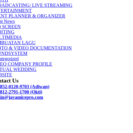
OADCASTING/ LIVE STREAMING
TERTAINMENT
ENT PLANNER & ORGANIZER
st News
D SCREEN
GHTING
LTIMEDIA
MBUATAN LAGU
OTO & VIDEO DOCUMENTATION
UNDSYSTEM
tegorized
DEO COMPANY PROFILE
RTUAL WEDDING
BSITE
tact Us
 852-0120-9703 (Adiwan)
812-2791-1700 (Okti)
in@javamicepro.com