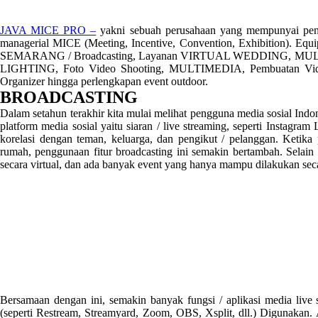
JAVA MICE PRO –
yakni sebuah perusahaan yang mempunyai pen
managerial MICE (Meeting, Incentive, Convention, Exhibition). E
SEMARANG / Broadcasting, Layanan VIRTUAL WEDDING, MU
LIGHTING, Foto Video Shooting, MULTIMEDIA, Pembuatan Video
Organizer hingga perlengkapan event outdoor.
BROADCASTING
Dalam setahun terakhir kita mulai melihat pengguna media sosial Ind
platform media sosial yaitu siaran / live streaming, seperti Instagra
korelasi dengan teman, keluarga, dan pengikut / pelanggan. Ketik
rumah, penggunaan fitur broadcasting ini semakin bertambah. Selain 
secara virtual, dan ada banyak event yang hanya mampu dilakukan seca
Bersamaan dengan ini, semakin banyak fungsi / aplikasi media live s
(seperti Restream, Streamyard, Zoom, OBS, Xsplit, dll.) Digunakan.