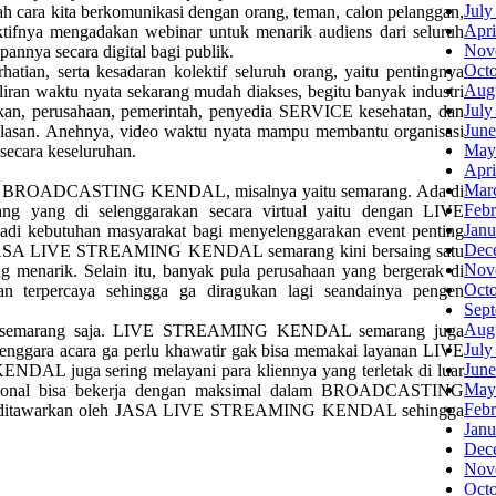
July
h cara kita berkomunikasi dengan orang, teman, calon pelanggan,
Apri
ktifnya mengadakan webinar untuk menarik audiens dari seluruh
Nov
annya secara digital bagi publik.
Oct
tian, serta kesadaran kolektif seluruh orang, yaitu pentingnya
Aug
liran waktu nyata sekarang mudah diakses, begitu banyak industri
July
dikan, perusahaan, pemerintah, penyedia SERVICE kesehatan, dan
June
m alasan. Anehnya, video waktu nyata mampu membantu organisasi
May
secara keseluruhan.
Apri
Mar
 jasa BROADCASTING KENDAL, misalnya yaitu semarang. Ada di
Febr
ang yang di selenggarakan secara virtual yaitu dengan LIVE
Janu
tuhan masyarakat bagi menyelenggarakan event penting
Dec
an JASA LIVE STREAMING KENDAL semarang kini bersaing satu
Nov
ng menarik. Selain itu, banyak pula perusahaan yang bergerak di
Oct
rpercaya sehingga ga diragukan lagi seandainya pengen
Sep
Aug
semarang saja. LIVE STREAMING KENDAL semarang juga
July
lenggara acara ga perlu khawatir gak bisa memakai layanan LIVE
June
uga sering melayani para kliennya yang terletak di luar
May
fesional bisa bekerja dengan maksimal dalam BROADCASTING
Febr
al ditawarkan oleh JASA LIVE STREAMING KENDAL sehingga
Janu
Dec
Nov
Oct