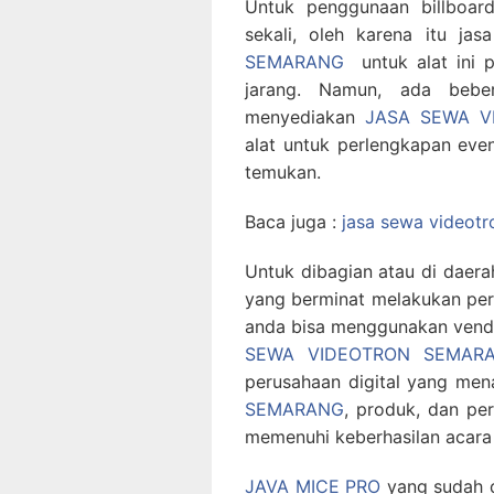
Untuk penggunaan billboard
sekali, oleh karena itu j
SEMARANG
untuk alat ini p
jarang. Namun, ada beb
menyediakan
JASA SEWA V
alat untuk perlengkapan even
temukan.
Baca juga :
jasa sewa videotr
Untuk dibagian atau di daer
yang berminat melakukan per
anda bisa menggunakan vendo
SEWA VIDEOTRON SEMAR
perusahaan digital yang me
SEMARANG
, produk, dan pe
memenuhi keberhasilan acara
JAVA MICE PRO
yang sudah d