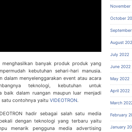
November 
October 2
September
August 20
July 2022
i menghasilkan banyak produk produk yang
June 2022
ermudah kebutuhan sehari-hari manusia.
an dalam menyelenggarakan event atau acara
May 2022
mbangnya teknologi, kebutuhan untuk
April 2022
a baik dalam ruangan maupun luar menjadi
 satu contohnya yaitu
VIDEOTRON
.
March 202
IDEOTRON hadir sebagai salah satu media
February 2
ibekali dengan teknologi yang terbaru yaitu
January 2
pu menarik pengguna media advertising