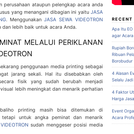
nan perusahaan ataupun pelengkap acara anda
sus yang menangani dibagian ini yaitu
JASA
NG
. Menggunakan
JASA SEWA VIDEOTRON
RECENT
 dan lebih baik untuk acara Anda.
Apa Itu EO
agar Acara
MINAT MELALUI PERIKLANAN
Rupiah Bor
DEOTRON
Ribuan Pel
Borobudur
 sekarang penggunaan media printing sebagai
4 Alasan E
gat jarang sekali. Hal itu disebabkan oleh
Selalu Jadi
ecara fisik yang sudah berubah menjadi
n visual lebih meningkat dan menarik perhatian
4 Faktor 
Harga Jasa
baliho printing masih bisa ditemukan di
Event Orga
n tetapi untuk angka peminat dan menarik
Acara Prof
n
VIDEOTRON
sudah menggeser posisi media