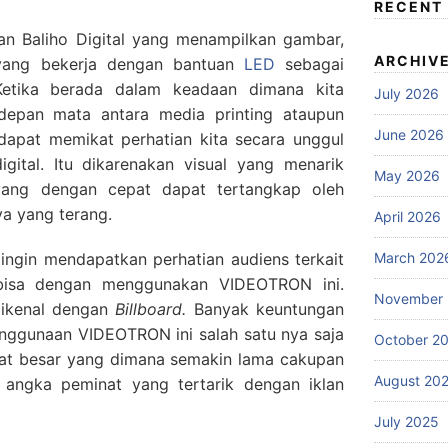
RECENT
n Baliho Digital yang menampilkan gambar,
ARCHIV
 yang bekerja dengan bantuan
LED
sebagai
etika berada dalam keadaan dimana kita
July 2026
 depan mata antara media printing ataupun
June 2026
apat memikat perhatian kita secara unggul
gital. Itu dikarenakan visual yang menarik
May 2026
ang dengan cepat dapat tertangkap oleh
a yang terang.
April 2026
ngin mendapatkan perhatian audiens terkait
March 202
 bisa dengan menggunakan VIDEOTRON ini.
November
dikenal dengan
Billboard.
Banyak keuntungan
enggunaan VIDEOTRON ini salah satu nya saja
October 2
gat besar yang dimana semakin lama cakupan
August 20
angka peminat yang tertarik dengan iklan
July 2025