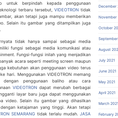
iho untuk berpindah kepada penggunaan
December 
knologi terbaru tersebut,
VIDEOTRON
tidak
ambar, akan tetapi juga mampu memberikan
November 
eo. Selain itu gambar yang ditampilkan juga
October 2
.
September
nyata tidak hanya sampai sebagai media
iliki fungsi sebagai media komunikasi atau
August 20
ainment. Fungsi-fungsi inilah yang menjadikan
July 2021
anyak acara seperti meeting screen maupun
ingga kebutuhan akan penggunaan video terus
June 2021
ri ke hari. Menggunakan VIDEOTRON memang
n dengan penggunaan baliho atau cara
May 2021
gunaan
VIDEOTRON
dapat merubah berbagai
April 2021
engganti layar baru juga dapat menggunakan
a video. Selain itu gambar yang dihasilkan
March 202
 dengan ketajaman yang tinggi. Akan tetapi
TRON SEMARANG
tidak terlalu mudah.
JASA
February 2