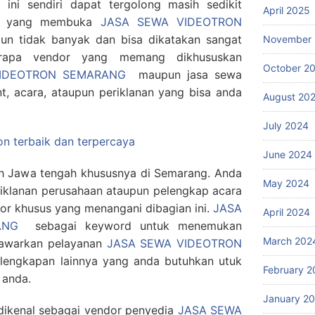
 ini sendiri dapat tergolong masih sedikit
April 2025
asa yang membuka
JASA SEWA VIDEOTRON
un tidak banyak dan bisa dikatakan sangat
November
erapa vendor yang memang dikhususkan
October 2
IDEOTRON SEMARANG
maupun jasa sewa
t, acara, ataupun periklanan yang bisa anda
August 20
July 2024
on terbaik dan terpercaya
June 2024
ah Jawa tengah khususnya di Semarang. Anda
May 2024
iklanan perusahaan ataupun pelengkap acara
r khusus yang menangani dibagian ini.
JASA
April 2024
ANG
sebagai keyword untuk menemukan
March 202
nawarkan pelayanan
JASA SEWA VIDEOTRON
rlengkapan lainnya yang anda butuhkan utuk
February 2
 anda.
January 2
ikenal sebagai vendor penyedia
JASA SEWA