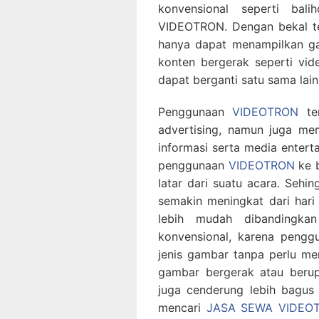
konvensional seperti bal
VIDEOTRON. Dengan bekal te
hanya dapat menampilkan g
konten bergerak seperti vid
dapat berganti satu sama lain
Penggunaan
VIDEOTRON
ter
advertising, namun juga mem
informasi serta media entert
penggunaan
VIDEOTRON
ke b
latar dari suatu acara. Seh
semakin meningkat dari ha
lebih mudah dibandingka
konvensional, karena peng
jenis gambar tanpa perlu m
gambar bergerak atau berup
juga cenderung lebih bagus
mencari
JASA SEWA VIDEO