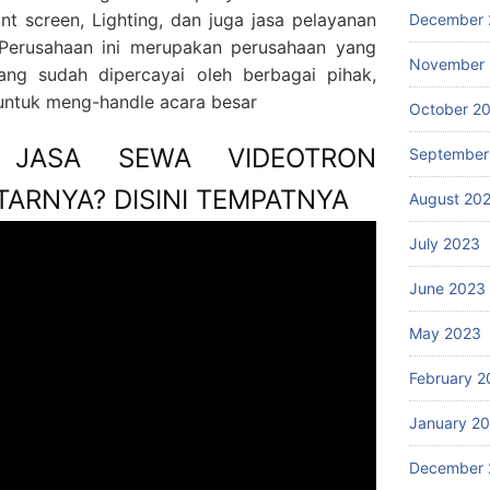
nt screen, Lighting, dan juga jasa pelayanan
December 
. Perusahaan ini merupakan perusahaan yang
November
ang sudah dipercayai oleh berbagai pihak,
g untuk meng-handle acara besar
October 2
 JASA SEWA VIDEOTRON
September
ARNYA? DISINI TEMPATNYA
August 20
July 2023
June 2023
May 2023
February 2
January 2
December 