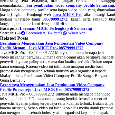
Semarang
serta sekitarnya, maka jangan cemas. kamu sanggup
memanfaatkan
jasa pembuatan video company profile Semarang
Harga video company profile serta harga video iklan yang ditawarkan
jua terjangkau. Kunjungi web
Java MICE Pro
alias datangi kam
melalui whatsapp kami
085799991272
. kalian serta sanggup tib
langsung ke kantor kami dengan klik di sini.
Baca pula:
Layanan MICE Terlengkap di Semarang
Share this
Facebook
Twitter/X
WhatsApp
Related Posts
Bernilainya Mengenakan Jasa Pembuatan Video Company
Profile Sleman | Java MICE Pro- 085799991272
Java MICE Pro – 085799991272 Mengertikah anda kenapa jenis
video ini sangat berguna? Dimana orang-orang akan berupaya mencari
penyedia layanan paling terpercaya dan kualitas terbaik. Bukan tanpa
karna memang, Karena video ini ialah ikon maupun media buat
promosi dan mengenalkan sebuah industry atau organisasi kepada
khalayak luas. Pembuatan Video Company Profile Sangat Berguna
Guna Bisnis …
Berartinya Menggunakan Jasa Pembuatan Video Company
Profile Purworejo | Java MICE Pro- 085799991272
Java MICE Pro – 085799991272 Tahukah anda mengapa tipe video
ini sangat bernilai? Dimana orang-orang hendak berusaha mencari
penyedia layanan paling terpercaya serta kualitas terbaik. Bukan tanpa
karena memang, Sebab video ini ialah ikon alias media untuk promosi
dan mengenalkan sebuah industry atau organisasi kepada khalayak