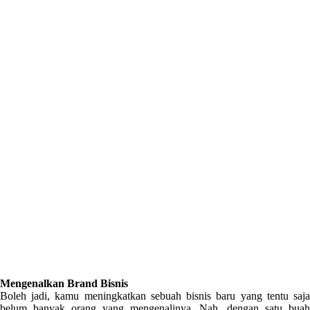
Mengenalkan Brand Bisnis
Boleh jadi, kamu meningkatkan sebuah bisnis baru yang tentu saja
belum banyak orang yang mengenalinya. Nah, dengan satu buah