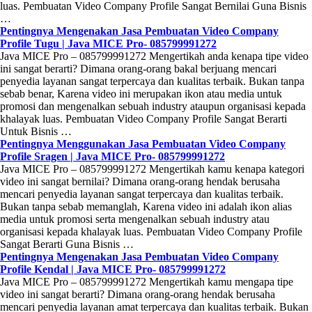
luas. Pembuatan Video Company Profile Sangat Bernilai Guna Bisnis
…
Pentingnya Mengenakan Jasa Pembuatan Video Company
Profile Tugu | Java MICE Pro- 085799991272
Java MICE Pro – 085799991272 Mengertikah anda kenapa tipe video
ini sangat berarti? Dimana orang-orang bakal berjuang mencari
penyedia layanan sangat terpercaya dan kualitas terbaik. Bukan tanpa
sebab benar, Karena video ini merupakan ikon atau media untuk
promosi dan mengenalkan sebuah industry ataupun organisasi kepada
khalayak luas. Pembuatan Video Company Profile Sangat Berarti
Untuk Bisnis …
Pentingnya Menggunakan Jasa Pembuatan Video Company
Profile Sragen | Java MICE Pro- 085799991272
Java MICE Pro – 085799991272 Mengertikah kamu kenapa kategori
video ini sangat bernilai? Dimana orang-orang hendak berusaha
mencari penyedia layanan sangat terpercaya dan kualitas terbaik.
Bukan tanpa sebab memanglah, Karena video ini adalah ikon alias
media untuk promosi serta mengenalkan sebuah industry atau
organisasi kepada khalayak luas. Pembuatan Video Company Profile
Sangat Berarti Guna Bisnis …
Pentingnya Mengenakan Jasa Pembuatan Video Company
Profile Kendal | Java MICE Pro- 085799991272
Java MICE Pro – 085799991272 Mengertikah kamu mengapa tipe
video ini sangat berarti? Dimana orang-orang hendak berusaha
mencari penyedia layanan amat terpercaya dan kualitas terbaik. Bukan