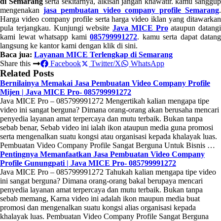
di Semarang
serta sekitarnya, alkisah jangan khawatir. kamu sanggup
mengenakan
jasa pembuatan video company profile Semarang
Harga video company profile serta harga video iklan yang ditawarkan
pula terjangkau. Kunjungi website
Java MICE Pro
ataupun datangi
kami lewat whatsapp kami
085799991272
. kamu serta dapat datang
langsung ke kantor kami dengan klik di sini.
Baca jua:
Layanan MICE Terlengkap di Semarang
Share this
Facebook
Twitter/X
WhatsApp
Related Posts
Bernilainya Memakai Jasa Pembuatan Video Company Profile
Mijen | Java MICE Pro- 085799991272
Java MICE Pro – 085799991272 Mengertikah kalian mengapa tipe
video ini sangat berguna? Dimana orang-orang akan berusaha mencari
penyedia layanan amat terpercaya dan mutu terbaik. Bukan tanpa
sebab benar, Sebab video ini ialah ikon ataupun media guna promosi
serta mengenalkan suatu kongsi atau organisasi kepada khalayak luas.
Pembuatan Video Company Profile Sangat Berguna Untuk Bisnis …
Pentingnya Memanfaatkan Jasa Pembuatan Video Company
Profile Gunungpati | Java MICE Pro- 085799991272
Java MICE Pro – 085799991272 Tahukah kalian mengapa tipe video
ini sangat berguna? Dimana orang-orang bakal berupaya mencari
penyedia layanan amat terpercaya dan mutu terbaik. Bukan tanpa
sebab memang, Karna video ini adalah ikon maupun media buat
promosi dan mengenalkan suatu kongsi alias organisasi kepada
khalayak luas. Pembuatan Video Company Profile Sangat Berguna