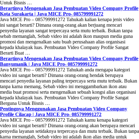
Untuk Bisnis …
Berartinya Mengenakan Jasa Pembuatan Video Company Profile
Kota Surakarta | Java MICE Pro- 085799991272
Java MICE Pro – 085799991272 Tahukah kalian kenapa jenis video
ini sangat berarti? Dimana orang-orang akan berjuang mencari
penyedia layanan sangat terpercaya serta mutu terbaik. Bukan tanpa
sebab memanglah, Sebab video ini adalah ikon maupun media guna
promosi dan mengenalkan satu buah perusahaan alias organisasi
kepada khalayak luas. Pembuatan Video Company Profile Sangat
Berarti Buat …
Berartinya Mengenakan Jasa Pembuatan Video Company Profile
Banyumanik | Java MICE Pro- 085799991272
Java MICE Pro – 085799991272 Tahukah anda mengapa kategori
video ini sangat berarti? Dimana orang-orang hendak berupaya
mencari penyedia layanan paling terpercaya serta mutu terbaik. Bukan
tanpa karna memang, Sebab video ini menggambarkan ikon atau
media buat promosi serta mengenalkan sebuah kongsi alias organisasi
kepada khalayak luas. Pembuatan Video Company Profile Sangat
Berguna Untuk Bisnis …
Pentingnya Menggunakan Jasa Pembuatan Video Company
Profile Cilacap | Java MICE Pro- 085799991272
Java MICE Pro – 085799991272 Tahukah kamu kenapa kategori
video ini sangat berarti? Dimana orang-orang akan berupaya mencari
penyedia layanan setidaknya terpercaya dan mutu terbaik. Bukan tanpa
karna memanglah, Sebab video ini adalah ikon alias media untuk