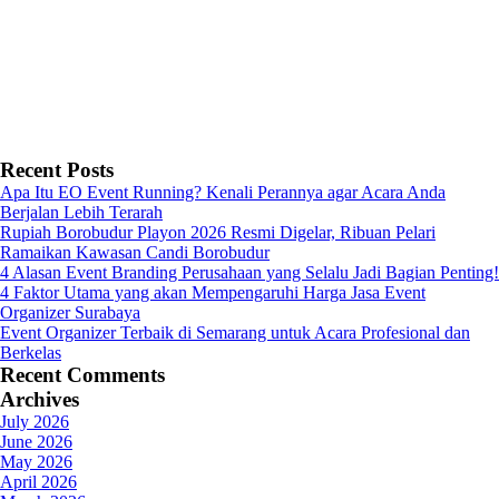
Recent Posts
Apa Itu EO Event Running? Kenali Perannya agar Acara Anda
Berjalan Lebih Terarah
Rupiah Borobudur Playon 2026 Resmi Digelar, Ribuan Pelari
Ramaikan Kawasan Candi Borobudur
4 Alasan Event Branding Perusahaan yang Selalu Jadi Bagian Penting!
4 Faktor Utama yang akan Mempengaruhi Harga Jasa Event
Organizer Surabaya
Event Organizer Terbaik di Semarang untuk Acara Profesional dan
Berkelas
Recent Comments
Archives
July 2026
June 2026
May 2026
April 2026