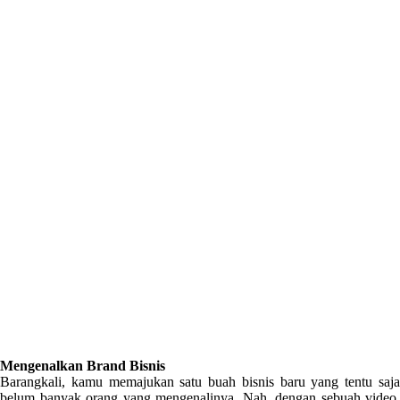
Mengenalkan Brand Bisnis
Barangkali, kamu memajukan satu buah bisnis baru yang tentu saja
belum banyak orang yang mengenalinya. Nah, dengan sebuah video,