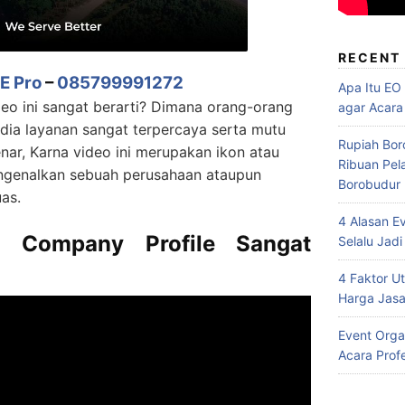
RECENT
E Pro
–
085799991272
Apa Itu EO
eo ini sangat berarti? Dimana orang-orang
agar Acara
dia layanan sangat terpercaya serta mutu
Rupiah Bor
nar, Karna video ini merupakan ikon atau
Ribuan Pel
ngenalkan sebuah perusahaan ataupun
Borobudur
as.
4 Alasan E
 Company Profile Sangat
Selalu Jadi
4 Faktor 
Harga Jasa
Event Orga
Acara Prof