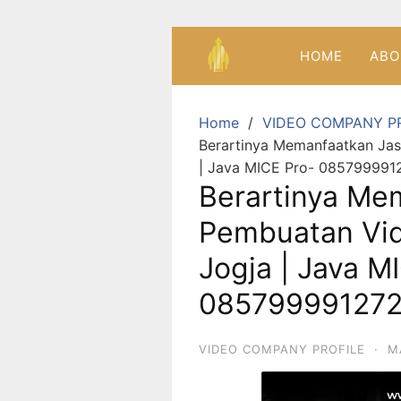
HOME
ABO
Home
VIDEO COMPANY P
Berartinya Memanfaatkan Ja
| Java MICE Pro- 085799991
Berartinya Me
Pembuatan Vid
Jogja | Java M
08579999127
VIDEO COMPANY PROFILE
·
M