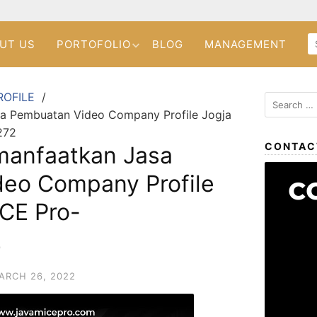
UT US
PORTOFOLIO
BLOG
MANAGEMENT
ROFILE
sa Pembuatan Video Company Profile Jogja
272
CONTAC
manfaatkan Jasa
eo Company Profile
ICE Pro-
2
ARCH 26, 2022