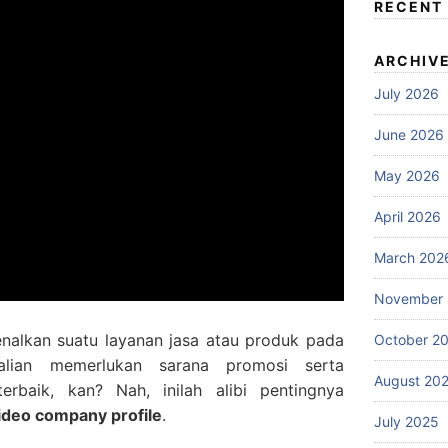
RECENT
ARCHIV
July 2026
June 2026
May 2026
April 2026
March 202
November
nalkan suatu layanan jasa atau produk pada
October 2
alian memerlukan sarana promosi serta
August 20
rbaik, kan? Nah, inilah alibi pentingnya
ideo company profile
.
July 2025