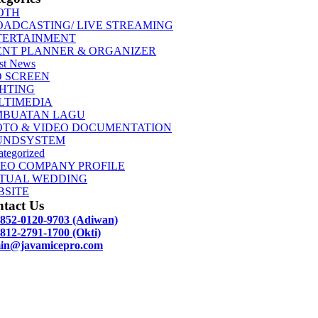
OTH
OADCASTING/ LIVE STREAMING
TERTAINMENT
ENT PLANNER & ORGANIZER
st News
D SCREEN
GHTING
LTIMEDIA
MBUATAN LAGU
OTO & VIDEO DOCUMENTATION
UNDSYSTEM
tegorized
DEO COMPANY PROFILE
RTUAL WEDDING
BSITE
tact Us
 852-0120-9703 (Adiwan)
812-2791-1700 (Okti)
in@javamicepro.com