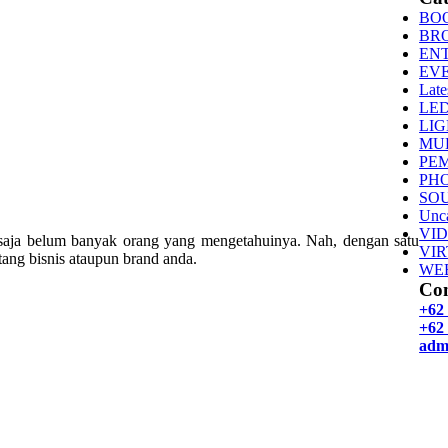
BO
BR
EN
EV
Late
LE
LI
MU
PE
PH
SO
Unca
VI
saja belum banyak orang yang mengetahuinya. Nah, dengan satu
VI
ang bisnis ataupun brand anda.
WE
Con
+62
+62 
adm