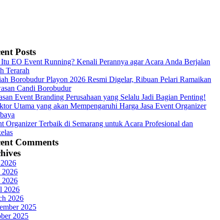
ent Posts
Itu EO Event Running? Kenali Perannya agar Acara Anda Berjalan
h Terarah
ah Borobudur Playon 2026 Resmi Digelar, Ribuan Pelari Ramaikan
asan Candi Borobudur
asan Event Branding Perusahaan yang Selalu Jadi Bagian Penting!
ktor Utama yang akan Mempengaruhi Harga Jasa Event Organizer
abaya
t Organizer Terbaik di Semarang untuk Acara Profesional dan
elas
cent Comments
hives
 2026
 2026
 2026
l 2026
ch 2026
ember 2025
ober 2025