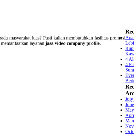
Rec
Apa 
ada masyarakat luas? Pasti kalian membutuhkan fasilitas promosi
Lebi
ya memanfaatkan layanan
jasa video company profile
.
Rupi
Kaw
4 Al
4 Fa
Sur
Even
Berk
Re
Arc
July
June
May
Apri
Mar
Nov
Oct