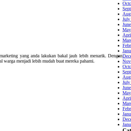
Oct
Sep
Aug
July
June
May
Apri
Mar
Febr
Janu
marketing yang anda lakukan bakal jauh lebih menarik. Dengan
Dec
nal warga menjadi lebih mudah buat mereka pahami.
Nov
Oct
Sep
Aug
July
June
May
Apri
Mar
Febr
Janu
Dec
Janu
Cat