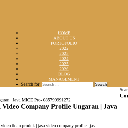
HOME
ABOUT US
PORTOFOLIO
2022
2023
2024
2025
2026
BLOG
MANAGEMENT
Search for:
Sear
Con
garan | Java MICE Pro- 085799991272
Video Company Profile Ungaran | Java