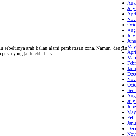
Aug
July
Apri
Nov
Oct
Aug
July
June
May
alau sebelumya arah kalian alami pembatasan zona. Namun, dengan
Apri
pasar yang jauh lebih luas.
Mar
Febr
Janu
Dec
Nov
Oct
Sep
Aug
July
June
May
Febr
Janu
Dec
Nov