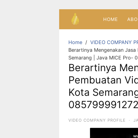
HOME
ABO
Home
VIDEO COMPANY P
Berartinya Mengenakan Jasa
Semarang | Java MICE Pro- 
Berartinya Me
Pembuatan Vid
Kota Semarang
08579999127
VIDEO COMPANY PROFILE
·
J