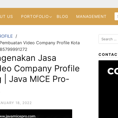
UT US
PORTOFOLIO
BLOG
MANAGEMENT
ROFILE
 Pembuatan Video Company Profile Kota
085799991272
CONTAC
ngenakan Jasa
eo Company Profile
 | Java MICE Pro-
2
ANUARY 18, 2022