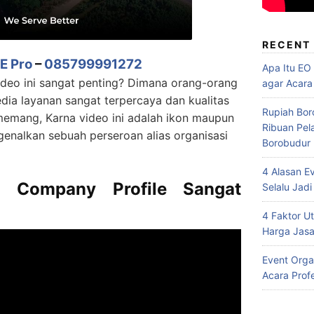
RECENT
E Pro
–
085799991272
Apa Itu EO
deo ini sangat penting? Dimana orang-orang
agar Acara
dia layanan sangat terpercaya dan kualitas
Rupiah Bor
memang, Karna video ini adalah ikon maupun
Ribuan Pel
enalkan sebuah perseroan alias organisasi
Borobudur
4 Alasan E
 Company Profile Sangat
Selalu Jadi
4 Faktor 
Harga Jasa
Event Orga
Acara Prof