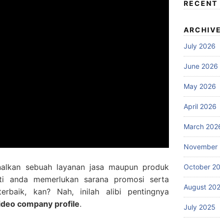
RECENT
ARCHIV
July 2026
June 2026
May 2026
April 2026
March 202
November
alkan sebuah layanan jasa maupun produk
October 2
ti anda memerlukan sarana promosi serta
August 20
rbaik, kan? Nah, inilah alibi pentingnya
ideo company profile
.
July 2025