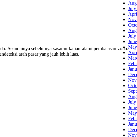
Aug
July
Apri
Nov
Oct
Aug
July
June
May
nda. Seandainya sebelumya sasaran kalian alami pembatasan zona.
Apri
deteksi arah pasar yang jauh lebih luas.
Mar
Febr
Janu
Dec
Nov
Oct
Sep
Aug
July
June
May
Febr
Janu
Dec
Nov