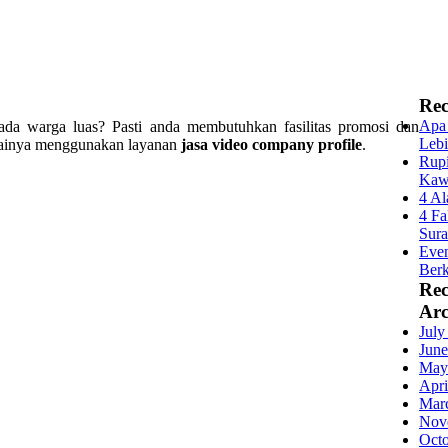
Rec
Apa 
da warga luas? Pasti anda membutuhkan fasilitas promosi dan
Lebi
ilainya menggunakan layanan
jasa video company profile
.
Rupi
Kaw
4 Al
4 Fa
Sur
Even
Berk
Re
Arc
July
June
May
Apri
Mar
Nov
Oct