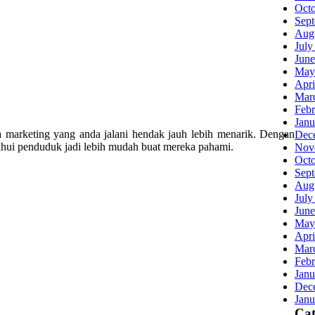
Oct
Sep
Aug
July
June
May
Apri
Mar
Febr
Janu
 marketing yang anda jalani hendak jauh lebih menarik. Dengan
Dec
tahui penduduk jadi lebih mudah buat mereka pahami.
Nov
Oct
Sep
Aug
July
June
May
Apri
Mar
Febr
Janu
Dec
Janu
Cat