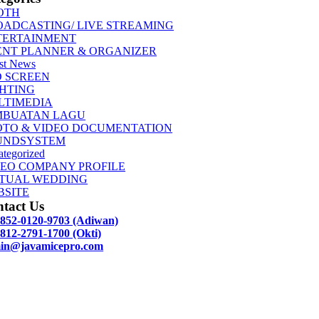
OTH
OADCASTING/ LIVE STREAMING
TERTAINMENT
ENT PLANNER & ORGANIZER
st News
D SCREEN
GHTING
LTIMEDIA
MBUATAN LAGU
OTO & VIDEO DOCUMENTATION
UNDSYSTEM
tegorized
DEO COMPANY PROFILE
RTUAL WEDDING
BSITE
tact Us
 852-0120-9703 (Adiwan)
812-2791-1700 (Okti)
in@javamicepro.com