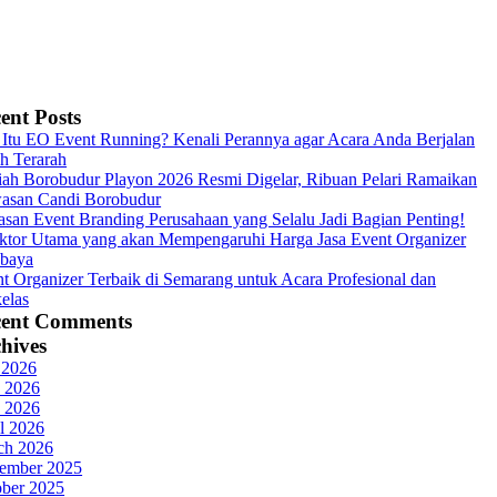
ent Posts
Itu EO Event Running? Kenali Perannya agar Acara Anda Berjalan
h Terarah
ah Borobudur Playon 2026 Resmi Digelar, Ribuan Pelari Ramaikan
asan Candi Borobudur
asan Event Branding Perusahaan yang Selalu Jadi Bagian Penting!
ktor Utama yang akan Mempengaruhi Harga Jasa Event Organizer
abaya
t Organizer Terbaik di Semarang untuk Acara Profesional dan
elas
cent Comments
hives
 2026
 2026
 2026
l 2026
ch 2026
ember 2025
ober 2025