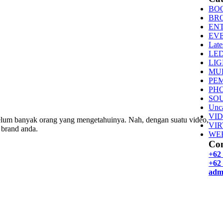
BO
BR
EN
EV
Late
LE
LI
MU
PE
PH
SO
Unca
VI
belum banyak orang yang mengetahuinya. Nah, dengan suatu video,
VI
 brand anda.
WE
Con
+62
+62 
adm