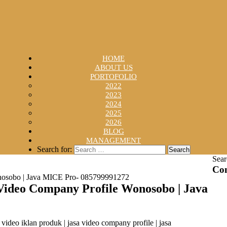
HOME
ABOUT US
PORTOFOLIO
2022
2023
2024
2025
2026
BLOG
MANAGEMENT
Search for:
Sear
Con
nosobo | Java MICE Pro- 085799991272
ideo Company Profile Wonosobo | Java