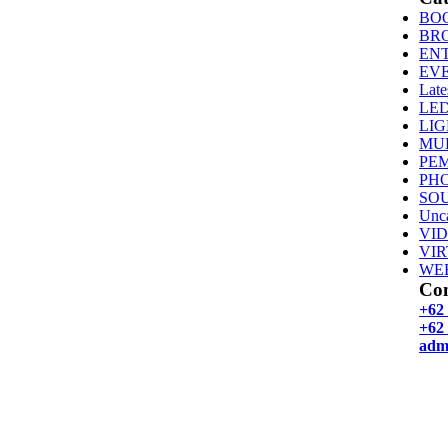
BO
BR
EN
EV
Late
LE
LI
MU
PE
PH
SO
Unca
VI
VI
WE
Con
+62
+62 
adm