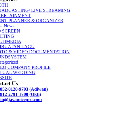
OTH
OADCASTING/ LIVE STREAMING
TERTAINMENT
ENT PLANNER & ORGANIZER
st News
D SCREEN
GHTING
LTIMEDIA
MBUATAN LAGU
OTO & VIDEO DOCUMENTATION
UNDSYSTEM
tegorized
DEO COMPANY PROFILE
RTUAL WEDDING
BSITE
tact Us
 852-0120-9703 (Adiwan)
812-2791-1700 (Okti)
in@javamicepro.com