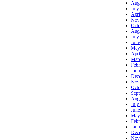
Aug
July
Apri
Nov
Oct
Aug
July
June
May
Apri
Mar
Febr
Janu
Dec
Nov
Oct
Sep
Aug
July
June
May
Febr
Janu
Dec
Nov