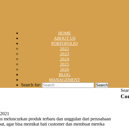
HOME
ABOUT US
PORTOFOLIO
2022
2023
2024
2025
2026
BLOG
MANAGEMENT
Search for:
Sear
Con
 2021
n meluncurkan produk terbaru dan unggulan dari perusahaan
pat, agar bisa memikat hati customer dan membuat mereka