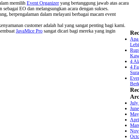
dalam memilih
Event Organizer
yang bertanggung jawab atas acara
man sebagai EO dan melangsungkan acara dengan sukses.
rang, berpengalaman dalam melayani berbagai macam event
enyamanan customer adalah hal yang sangat penting bagi kami.
 membuat
JavaMice Pro
sangat dicari bagi mereka yang ingin
Rec
Apa 
Lebi
Rupi
Kaw
4 Al
4 Fa
Sur
Even
Berk
Re
Arc
July
June
May
Apri
Mar
Nov
Oct