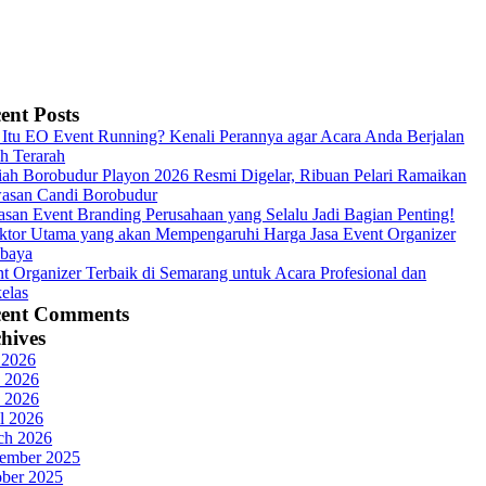
ent Posts
Itu EO Event Running? Kenali Perannya agar Acara Anda Berjalan
h Terarah
ah Borobudur Playon 2026 Resmi Digelar, Ribuan Pelari Ramaikan
asan Candi Borobudur
asan Event Branding Perusahaan yang Selalu Jadi Bagian Penting!
ktor Utama yang akan Mempengaruhi Harga Jasa Event Organizer
abaya
t Organizer Terbaik di Semarang untuk Acara Profesional dan
elas
cent Comments
hives
 2026
 2026
 2026
l 2026
ch 2026
ember 2025
ober 2025