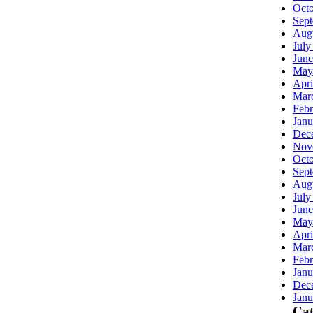
Oct
Sep
Aug
July
June
May
Apri
Mar
Febr
Janu
Dec
Nov
Oct
Sep
Aug
July
June
May
Apri
Mar
Febr
Janu
Dec
Janu
Cat