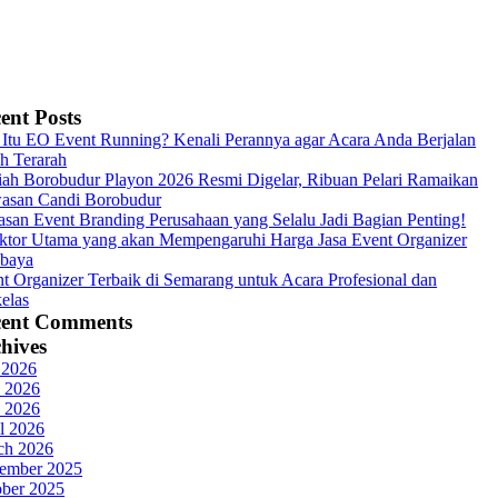
ent Posts
Itu EO Event Running? Kenali Perannya agar Acara Anda Berjalan
h Terarah
ah Borobudur Playon 2026 Resmi Digelar, Ribuan Pelari Ramaikan
asan Candi Borobudur
asan Event Branding Perusahaan yang Selalu Jadi Bagian Penting!
ktor Utama yang akan Mempengaruhi Harga Jasa Event Organizer
abaya
t Organizer Terbaik di Semarang untuk Acara Profesional dan
elas
cent Comments
hives
 2026
 2026
 2026
l 2026
ch 2026
ember 2025
ober 2025