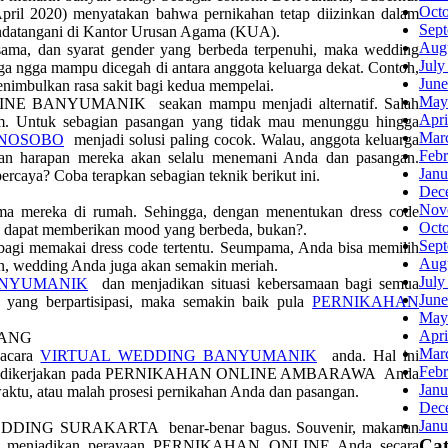
Oct
ril 2020) menyatakan bahwa pernikahan tetap diizinkan dalam
Sep
andatangani di Kantor Urusan Agama (KUA).
Aug
sama, dan syarat gender yang berbeda terpenuhi, maka wedding
July
rga ngga mampu dicegah di antara anggota keluarga dekat. Contoh,
June
enimbulkan rasa sakit bagi kedua mempelai.
May
LINE BANYUMANIK seakan mampu menjadi alternatif. Salah
Apri
om. Untuk sebagian pasangan yang tidak mau menunggu hingga
Mar
ONOSOBO
menjadi solusi paling cocok. Walau, anggota keluarga
Febr
dan harapan mereka akan selalu menemani Anda dan pasangan.
Janu
ercaya? Coba terapkan sebagian teknik berikut ini.
Dec
Nov
ama mereka di rumah. Sehingga, dengan menentukan dress code
Oct
tu dapat memberikan mood yang berbeda, bukan?.
Sep
gi memakai dress code tertentu. Seumpama, Anda bisa memilih
Aug
kan, wedding Anda juga akan semakin meriah.
July
ANYUMANIK
dan menjadikan situasi kebersamaan bagi semua
June
 berpartisipasi, maka semakin baik pula
PERNIKAHAN
May
Apri
LANG
Mar
 acara
VIRTUAL WEDDING BANYUMANIK
anda. Hal ini
Febr
ng akan dikerjakan pada PERNIKAHAN ONLINE AMBARAWA Anda
Janu
aktu, atau malah prosesi pernikahan Anda dan pasangan.
Dec
Janu
 WEDDING SURAKARTA benar-benar bagus. Souvenir, makanan
Cat
 akan menjadikan perayaan PERNIKAHAN ONLINE Anda secara