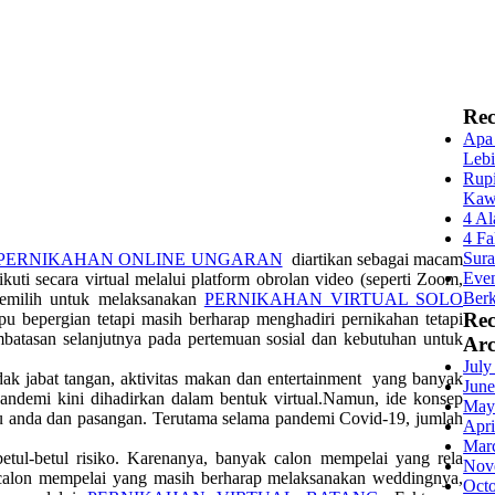
Rec
Apa 
Lebi
Rupi
Kaw
4 Al
4 Fa
Sur
PERNIKAHAN ONLINE UNGARAN
diartikan sebagai macam
Even
ti secara virtual melalui platform obrolan video (seperti Zoom,
Berk
emilih untuk melaksanakan
PERNIKAHAN VIRTUAL SOLO
Re
u bepergian tetapi masih berharap menghadiri pernikahan tetapi
tasan selanjutnya pada pertemuan sosial dan kebutuhan untuk
Arc
July
ak jabat tangan, aktivitas makan dan entertainment yang banyak
June
andemi kini dihadirkan dalam bentuk virtual.Namun, ide konsep
May
nda dan pasangan. Terutama selama pandemi Covid-19, jumlah
Apri
Mar
l-betul risiko. Karenanya, banyak calon mempelai yang rela
Nov
alon mempelai yang masih berharap melaksanakan weddingnya,
Oct