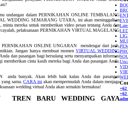
kan?
BO
BR
atkan tamu undangan dalam PERNIKAHAN ONLINE TEMBALANG
EN
VIRTUAL WEDDING SEMARANG UTARA, ini akan meninggalkan
EV
, minta mereka untuk memberikan video pesan tentang Anda dan
Late
reen. Percayalah, pelaksanaan PERNIKAHAN VIRTUAL MAGELANG
LE
LI
MU
ngikuti PERNIKAHAN ONLINE UNGARAN mendengar dari jauh,
PE
g demikian. Jangan hanya membuat momen
VIRTUAL WEDDING
PH
 Anda dan pasangan bagi bersulang serta menyampaikan informasi
SO
agi memberikan cinta kasih mereka bagi Anda dan pasangan Anda.
Unca
VI
VI
nda banyak. Akan lebih baik kalau Anda dan pasangan
WE
l yang sama.
CARA ini
akan mempermudah Anda dalam menjaga
Con
aan wedding virtual Anda akan semakin bermakna!
+62
+62 
AN TREN BARU WEDDING GAYA
adm