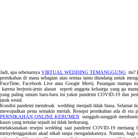
Jadi, apa sebenarnya
VIRTUAL WEDDING TEMANGGUNG
itu?
pernikahan di mana sebagian atau semua tamu diundang untuk mengiku
FaceTime, Facebook Live atau Google Meet). Pasangan mampu m
karena berjenis-jenis alasan seperti anggota keluarga yang ga mamp
yang paling umum baru-baru ini yakni pandemi COVID-19 dan pemba
jarak sosial.
Kondisi pandemi mendesak wedding menjadi tidak biasa. Selamat tid
mewujudkan pesta semakin meriah. Resepsi pernikahan ada di era p
PERNIKAHAN ONLINE KEBUMEN
sungguh-sungguh membantu a
kasus yang tertular sejauh ini tidak berkurang.
melaksanakan resepsi wedding saat pandemi COVID-19 memang betu
menyelenggarakan akad nikah tanpa mengadakannya. Namun, bagi c