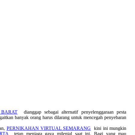
 BARAT
dianggap sebagai alternatif penyelenggaraan pesta
ngaitkan banyak orang harus dilarang untuk mencegah penyebaran
an,
PERNIKAHAN VIRTUAL SEMARANG
kini ini mungkin
RTA
tetap menjaga gaya milenial saat ini. Bagi yang mau