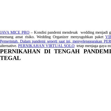
JAVA MICE PRO
– Kondisi pandemi mendesak wedding menjadi ga
memang amat risiko. Wedding Organizer menyuguhkan paket
VI
Pemerintah. Dalam pandemi seperti saat ini, menyelenggarakan
PE
alternative.
PERNIKAHAN VIRTUAL SOLO
tetap menjaga gaya mile
PERNIKAHAN DI TENGAH PANDEM
TEGAL