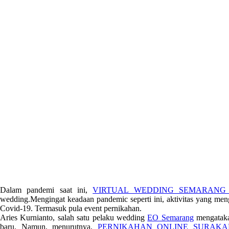
Dalam pandemi saat ini,
VIRTUAL WEDDING SEMARANG
wedding.Mengingat keadaan pandemic seperti ini, aktivitas yang me
Covid-19. Termasuk pula event pernikahan.
Aries Kurnianto, salah satu pelaku wedding
EO Semarang
mengatak
baru. Namun, menurutnya,
PERNIKAHAN ONLINE SURAKA