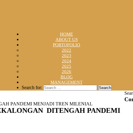
HOME
ABOUT US
PORTOFOLIO
2022
2023
2024
2025
2026
BLOG
MANAGEMENT
Search for:
Sear
Con
GAH PANDEMI MENJADI TREN MILENIAL
PEKALONGAN DITENGAH PANDEMI