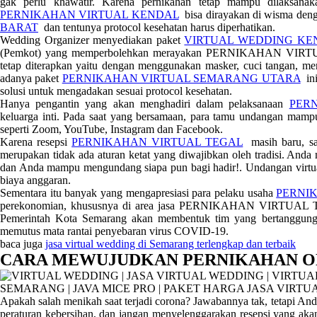
gak perlu khawatir. Karena pernikahan tetap mampu dilaksana
PERNIKAHAN VIRTUAL KENDAL
bisa dirayakan di wisma den
BARAT
dan tentunya protocol kesehatan harus diperhatikan.
Wedding Organizer menyediakan paket
VIRTUAL WEDDING KE
(Pemkot) yang memperbolehkan merayakan PERNIKAHAN VIRTU
tetap diterapkan yaitu dengan menggunakan masker, cuci tangan, me
adanya paket
PERNIKAHAN VIRTUAL SEMARANG UTARA
ini
solusi untuk mengadakan sesuai protocol kesehatan.
Hanya pengantin yang akan menghadiri dalam pelaksanaan
PER
keluarga inti. Pada saat yang bersamaan, para tamu undangan mampu 
seperti Zoom, YouTube, Instagram dan Facebook.
Karena resepsi
PERNIKAHAN VIRTUAL TEGAL
masih baru, 
merupakan tidak ada aturan ketat yang diwajibkan oleh tradisi. An
dan Anda mampu mengundang siapa pun bagi hadir!. Undangan virtu
biaya anggaran.
Sementara itu banyak yang mengapresiasi para pelaku usaha
PERNI
perekonomian, khususnya di area jasa PERNIKAHAN VIRTUAL 
Pemerintah Kota Semarang akan membentuk tim yang bertanggung
memutus mata rantai penyebaran virus COVID-19.
baca juga
jasa virtual wedding di Semarang terlengkap dan terbaik
CARA MEWUJUDKAN PERNIKAHAN O
Apakah salah menikah saat terjadi corona? Jawabannya tak, tetapi And
peraturan kebersihan, dan jangan menyelenggarakan resepsi yang ak