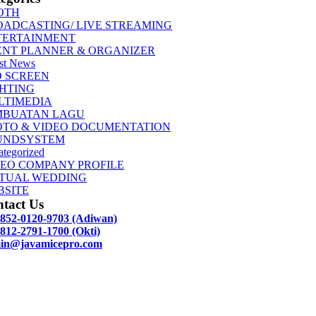
OTH
OADCASTING/ LIVE STREAMING
TERTAINMENT
ENT PLANNER & ORGANIZER
st News
D SCREEN
GHTING
LTIMEDIA
MBUATAN LAGU
OTO & VIDEO DOCUMENTATION
UNDSYSTEM
tegorized
DEO COMPANY PROFILE
RTUAL WEDDING
BSITE
tact Us
 852-0120-9703 (Adiwan)
812-2791-1700 (Okti)
in@javamicepro.com