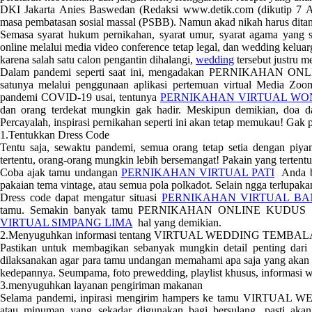
DKI Jakarta Anies Baswedan (Redaksi www.detik.com (dikutip 7 Ap
masa pembatasan sosial massal (PSBB). Namun akad nikah harus dit
Semasa syarat hukum pernikahan, syarat umur, syarat agama yang 
online melalui media video conference tetap legal, dan wedding kelua
karena salah satu calon pengantin dihalangi,
wedding
tersebut justru m
Dalam pandemi seperti saat ini, mengadakan PERNIKAHAN ON
satunya melalui penggunaan aplikasi pertemuan virtual Media Zo
pandemi COVID-19 usai, tentunya
PERNIKAHAN VIRTUAL W
dan orang terdekat mungkin gak hadir. Meskipun demikian, doa 
Percayalah, inspirasi pernikahan seperti ini akan tetap memukau! Gak p
1.Tentukkan Dress Code
Tentu saja, sewaktu pandemi, semua orang tetap setia dengan piy
tertentu, orang-orang mungkin lebih bersemangat! Pakain yang terten
Coba ajak tamu undangan
PERNIKAHAN VIRTUAL PATI
Anda ba
pakaian tema vintage, atau semua pola polkadot. Selain ngga terlupa
Dress code dapat mengatur situasi
PERNIKAHAN VIRTUAL B
tamu. Semakin banyak tamu PERNIKAHAN ONLINE KUDUS yang
VIRTUAL SIMPANG LIMA
hal yang demikian.
2.Menyuguhkan informasi tentang VIRTUAL WEDDING TEMBA
Pastikan untuk membagikan sebanyak mungkin detail penting dari
dilaksanakan agar para tamu undangan memahami apa saja ya
kedepannya. Seumpama, foto prewedding, playlist khusus, informasi w
3.menyuguhkan layanan pengiriman makanan
Selama pandemi, inpirasi mengirim hampers ke tamu VIRTUAL
atau minuman yang sekadar digunakan bagi bersulang. pasti