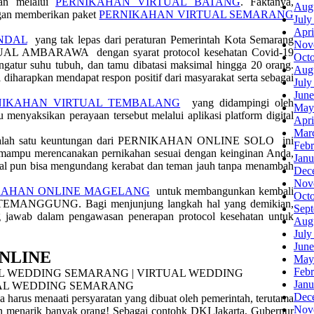
kan melalui
PERNIKAHAN VIRTUAL BATANG
. Faktanya,
Aug
gan memberikan paket
PERNIKAHAN VIRTUAL SEMARANG
July
Apri
NDAL
yang tak lepas dari peraturan Pemerintah Kota Semarang
Nov
AL AMBARAWA dengan syarat protocol kesehatan Covid-19
Oct
ngatur suhu tubuh, dan tamu dibatasi maksimal hingga 20 orang.
Aug
 diharapkan mendapat respon positif dari masyarakat serta sebagai
July
June
NIKAHAN VIRTUAL TEMBALANG
yang didampingi oleh
May
menyaksikan perayaan tersebut melalui aplikasi platform digital
Apri
Mar
salah satu keuntungan dari PERNIKAHAN ONLINE SOLO ini
Febr
da mampu merencanakan pernikahan sesuai dengan keinginan Anda,
Janu
al pun bisa mengundang kerabat dan teman jauh tanpa menambah
Dec
Nov
KAHAN ONLINE MAGELANG
untuk membangunkan kembali
Oct
TEMANGGUNG. Bagi menjunjung langkah hal yang demikian,
Sep
 jawab dalam pengawasan penerapan protocol kesehatan untuk
Aug
July
June
NLINE
May
Febr
Janu
Dec
a harus menaati persyaratan yang dibuat oleh pemerintah, terutama
Nov
an menarik banyak orang! Sebagai contohk DKI Jakarta, Gubernur