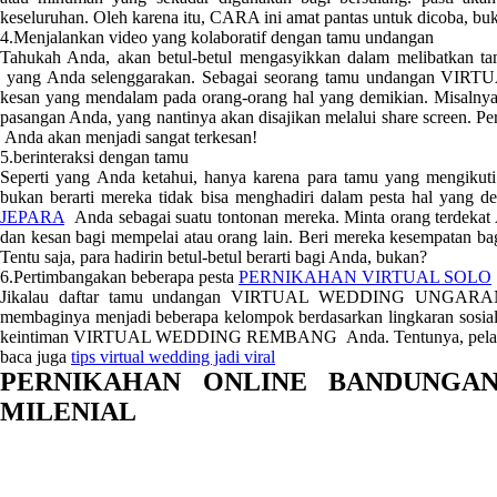
keseluruhan. Oleh karena itu, CARA ini amat pantas untuk dicoba, bu
4.Menjalankan video yang kolaboratif dengan tamu undangan
Tahukah Anda, akan betul-betul mengasyikkan dalam melib
yang Anda selenggarakan. Sebagai seorang tamu undangan 
kesan yang mendalam pada orang-orang hal yang demikian. Misalnya
pasangan Anda, yang nantinya akan disajikan melalui share sc
Anda akan menjadi sangat terkesan!
5.berinteraksi dengan tamu
Seperti yang Anda ketahui, hanya karena para tamu yang me
bukan berarti mereka tidak bisa menghadiri dalam pesta hal yan
JEPARA
Anda sebagai suatu tontonan mereka. Minta orang terdekat
dan kesan bagi mempelai atau orang lain. Beri mereka kesempatan b
Tentu saja, para hadirin betul-betul berarti bagi Anda, bukan?
6.Pertimbangakan beberapa pesta
PERNIKAHAN VIRTUAL SOLO
Jikalau daftar tamu undangan VIRTUAL WEDDING UNGARAN a
membaginya menjadi beberapa kelompok berdasarkan lingkaran sosia
keintiman VIRTUAL WEDDING REMBANG Anda. Tentunya, pelaksan
baca juga
tips virtual wedding jadi viral
PERNIKAHAN ONLINE BANDUNG
MILENIAL