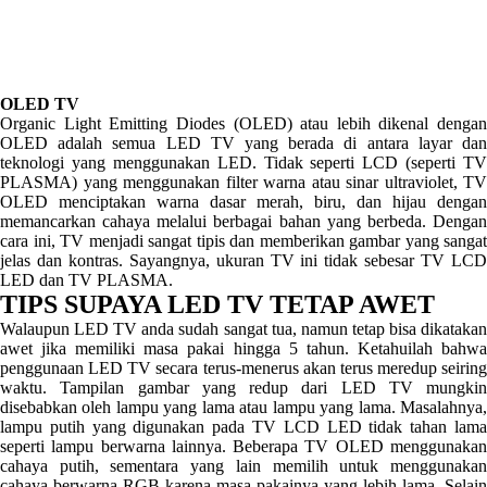
OLED TV
Organic Light Emitting Diodes (OLED) atau lebih dikenal dengan
OLED adalah semua LED TV yang berada di antara layar dan
teknologi yang menggunakan LED. Tidak seperti LCD (seperti TV
PLASMA) yang menggunakan filter warna atau sinar ultraviolet, TV
OLED menciptakan warna dasar merah, biru, dan hijau dengan
memancarkan cahaya melalui berbagai bahan yang berbeda. Dengan
cara ini, TV menjadi sangat tipis dan memberikan gambar yang sangat
jelas dan kontras. Sayangnya, ukuran TV ini tidak sebesar TV LCD
LED dan TV PLASMA.
TIPS SUPAYA LED TV TETAP AWET
Walaupun LED TV anda sudah sangat tua, namun tetap bisa dikatakan
awet jika memiliki masa pakai hingga 5 tahun. Ketahuilah bahwa
penggunaan LED TV secara terus-menerus akan terus meredup seiring
waktu. Tampilan gambar yang redup dari LED TV mungkin
disebabkan oleh lampu yang lama atau lampu yang lama. Masalahnya,
lampu putih yang digunakan pada TV LCD LED tidak tahan lama
seperti lampu berwarna lainnya. Beberapa TV OLED menggunakan
cahaya putih, sementara yang lain memilih untuk menggunakan
cahaya berwarna RGB karena masa pakainya yang lebih lama. Selain