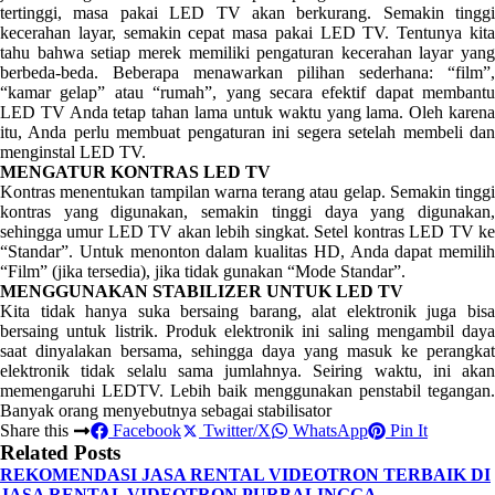
tertinggi, masa pakai LED TV akan berkurang. Semakin tinggi
kecerahan layar, semakin cepat masa pakai LED TV. Tentunya kita
tahu bahwa setiap merek memiliki pengaturan kecerahan layar yang
berbeda-beda. Beberapa menawarkan pilihan sederhana: “film”,
“kamar gelap” atau “rumah”, yang secara efektif dapat membantu
LED TV Anda tetap tahan lama untuk waktu yang lama. Oleh karena
itu, Anda perlu membuat pengaturan ini segera setelah membeli dan
menginstal LED TV.
MENGATUR KONTRAS LED TV
Kontras menentukan tampilan warna terang atau gelap. Semakin tinggi
kontras yang digunakan, semakin tinggi daya yang digunakan,
sehingga umur LED TV akan lebih singkat. Setel kontras LED TV ke
“Standar”. Untuk menonton dalam kualitas HD, Anda dapat memilih
“Film” (jika tersedia), jika tidak gunakan “Mode Standar”.
MENGGUNAKAN STABILIZER UNTUK LED TV
Kita tidak hanya suka bersaing barang, alat elektronik juga bisa
bersaing untuk listrik. Produk elektronik ini saling mengambil daya
saat dinyalakan bersama, sehingga daya yang masuk ke perangkat
elektronik tidak selalu sama jumlahnya. Seiring waktu, ini akan
memengaruhi LEDTV. Lebih baik menggunakan penstabil tegangan.
Banyak orang menyebutnya sebagai stabilisator
Share this
Facebook
Twitter/X
WhatsApp
Pin It
Related Posts
REKOMENDASI JASA RENTAL VIDEOTRON TERBAIK DI
JASA RENTAL VIDEOTRON PURBALINGGA