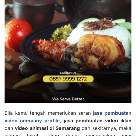
Bila kamu tengah memerlukan saran j
asa pembuatan
video company profile
,
jasa pembuatan video iklan
dan
video animasi di Semarang
dan sekitarnya, maka
jangan takut. kamu dapat mengenakan
jasa