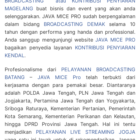
BROADCASTING atau KONTRIBUSI PENYIARAN
MAGELANG
buat bisnis dan event yang akan anda
selenggarakan. JAVA MICE PRO sudah berpengalaman
dalam bidang
BROADCASTING DEMAK
selama 10
tahun dengan performa yang handa dan professional.
Anda sanggup mengunjungi website
JAVA MICE PRO
bagaikan penyedia layanan
KONTRIBUSI PENYIARAN
KENDAL
.
Profesionalisme dari
PELAYANAN BROADCASTING
BATANG
–
JAVA MICE Pro
telah terbukti dari
kerjasama dengan para pemakai besar. Diantaranya
adalah POLDA Jawa Tengah, PLN Jawa Tengah dan
Jogjakarta, Pertamina Jawa Tengah dan Yogyakarta,
Sriboga Raturaya, Kementerian Pertanian, Pemerintah
Kota Semarang, Kementerian Perikanan dan Kelautan,
hingga DPRD Provinsi Jawa Tengah. Hal ini tentu
menjadikan
PELAYANAN LIVE STREAMING JOGJA
yang satu ini layak untuk di rekomendasikan. Jangan