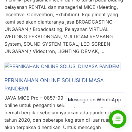
pelayanan RENTAL dan managerial MICE (Meeting,
Incentive, Convention, Exhibition). Equipment yang
kami sediakan diantaranya jasa BROADCASTING
UNGARAN / Broadcasting, Pelayanan VIRTUAL
WEDDING PEKALONGAN, MULTICAM REMBANG
System, SOUND SYSTEM TEGAL, LED SCREEN
UNGARAN / Videotron, LIGHTING DEMAK, …
PERNIKAHAN ONLINE SOLUSI DI MASA
PANDEMI
JAVA MICE Pro – 0857-9999-1272 Acara pernikahan
Message on WhatsApp
online untuk pengantin selama pandemi! Saya tidak
pernah berpikir sebelumnya akan ada pandemi pada
tahun 2020, dan beberapa kegiatan di luar ruangan
akan terpaksa dihentikan. Untuk mencegah