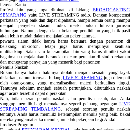
Penyiar Radio
Profesi lain yang juga diminati di bidang
BROADCASTING
SEMARANG
yaitu LIVE STREAMING radio. Dengan kompetensi
perkataan yang baik dan dapat dipahami, hampir semua orang mampu
menjadi penyebar stasiun radio, meski bukan lulusan jurusan
hubungan. Namun, dengan latar belakang pendidikan yang baik pasti
akan lebih mudah dalam menjalankan pekerjaannya.
pewarta siaran tidak hanya harus bersuara dengan penonton di
belakang mikrofon, tetapi juga harus mempunyai keahlian
multitasking. Salah satu keterampilan lain yang harus dimiliki yakni
bagaimana menjalankan beraneka macam peralatan di studio rekaman
dan menggarap penyajian yang menarik bagi penonton.
Penulis Naskah
Bukan hanya bahan bakunya diolah menjadi sesuatu yang layak
disiarkan, namun ternyata bidang
LIVE STREAMING
juga ditempat
oleh orang-orang yang merealisasikan materi berkualitas tinggi.
Tentunya sebelum menjadi sebuah pertunjukan, dibutuhkan naskah
agar acara tersebut dapat diperakitan.
Nah, inilah peran penulis naskah atau penulis naskah, dan Anda
sanggup memilih bagi memakainya seperti peluang pegangan
LIVE
STREAMING TEMBALANG
. sebagai seorang penulis naska
tentunya Anda harus memiliki keterampilan menulis yang baik. bakal
mereka yang amat suka menulis, ini ialah pekerjaan bagi Anda!
Produser Program
Di industri
PENYIARAN KENDAL
, ada banyak pekerjaan penting