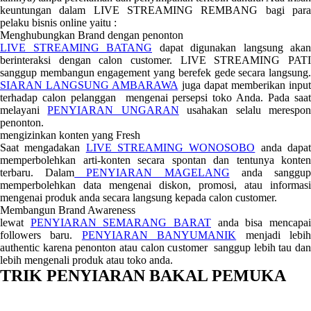
keuntungan dalam LIVE STREAMING REMBANG bagi para
pelaku bisnis online yaitu :
Menghubungkan Brand dengan penonton
LIVE STREAMING BATANG
dapat digunakan langsung akan
berinteraksi dengan calon customer. LIVE STREAMING PATI
sanggup membangun engagement yang berefek gede secara langsung.
SIARAN LANGSUNG AMBARAWA
juga dapat memberikan inpu
terhadap calon pelanggan mengenai persepsi toko Anda. Pada saat
melayani
PENYIARAN UNGARAN
usahakan selalu merespo
penonton.
mengizinkan konten yang Fresh
Saat mengadakan
LIVE STREAMING WONOSOBO
anda dapa
memperbolehkan arti-konten secara spontan dan tentunya konten
terbaru. Dalam
PENYIARAN MAGELANG
anda sanggu
memperbolehkan data mengenai diskon, promosi, atau informasi
mengenai produk anda secara langsung kepada calon customer.
Membangun Brand Awareness
lewat
PENYIARAN SEMARANG BARAT
anda bisa mencapa
followers baru.
PENYIARAN BANYUMANIK
menjadi lebi
authentic karena penonton atau calon customer sanggup lebih tau dan
lebih mengenali produk atau toko anda.
TRIK PENYIARAN BAKAL PEMUKA