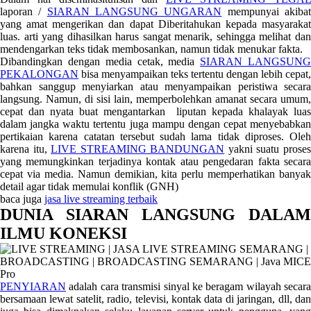
laporan /
SIARAN LANGSUNG UNGARAN
mempunyai akiba
yang amat mengerikan dan dapat Diberitahukan kepada masyarakat
luas. arti yang dihasilkan harus sangat menarik, sehingga melihat dan
mendengarkan teks tidak membosankan, namun tidak menukar fakta.
Dibandingkan dengan media cetak, media
SIARAN LANGSUN
PEKALONGAN
bisa menyampaikan teks tertentu dengan lebih cepat,
bahkan sanggup menyiarkan atau menyampaikan peristiwa secara
langsung. Namun, di sisi lain, memperbolehkan amanat secara umum,
cepat dan nyata buat mengantarkan liputan kepada khalayak luas
dalam jangka waktu tertentu juga mampu dengan cepat menyebabkan
pertikaian karena catatan tersebut sudah lama tidak diproses. Oleh
karena itu,
LIVE STREAMING BANDUNGAN
yakni suatu prose
yang memungkinkan terjadinya kontak atau pengedaran fakta secara
cepat via media. Namun demikian, kita perlu memperhatikan banyak
detail agar tidak memulai konflik (GNH)
baca juga
jasa live streaming terbaik
DUNIA SIARAN LANGSUNG DALAM
ILMU KONEKSI
PENYIARAN
adalah cara transmisi sinyal ke beragam wilayah secara
bersamaan lewat satelit, radio, televisi, kontak data di jaringan, dll, dan