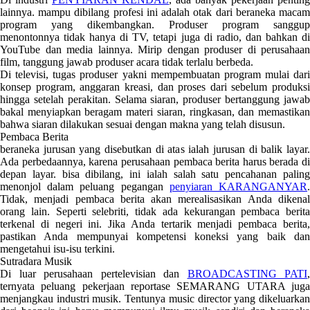
lainnya. mampu dibilang profesi ini adalah otak dari beraneka macam
program yang dikembangkan. Produser program sanggup
menontonnya tidak hanya di TV, tetapi juga di radio, dan bahkan di
YouTube dan media lainnya. Mirip dengan produser di perusahaan
film, tanggung jawab produser acara tidak terlalu berbeda.
Di televisi, tugas produser yakni mempembuatan program mulai dari
konsep program, anggaran kreasi, dan proses dari sebelum produksi
hingga setelah perakitan. Selama siaran, produser bertanggung jawab
bakal menyiapkan beragam materi siaran, ringkasan, dan memastikan
bahwa siaran dilakukan sesuai dengan makna yang telah disusun.
Pembaca Berita
beraneka jurusan yang disebutkan di atas ialah jurusan di balik layar.
Ada perbedaannya, karena perusahaan pembaca berita harus berada di
depan layar. bisa dibilang, ini ialah salah satu pencahanan paling
menonjol dalam peluang pegangan
penyiaran KARANGANYAR
Tidak, menjadi pembaca berita akan merealisasikan Anda dikenal
orang lain. Seperti selebriti, tidak ada kekurangan pembaca berita
terkenal di negeri ini. Jika Anda tertarik menjadi pembaca berita,
pastikan Anda mempunyai kompetensi koneksi yang baik dan
mengetahui isu-isu terkini.
Sutradara Musik
Di luar perusahaan pertelevisian dan
BROADCASTING PATI
,
ternyata peluang pekerjaan reportase SEMARANG UTARA juga
menjangkau industri musik. Tentunya music director yang dikeluarkan