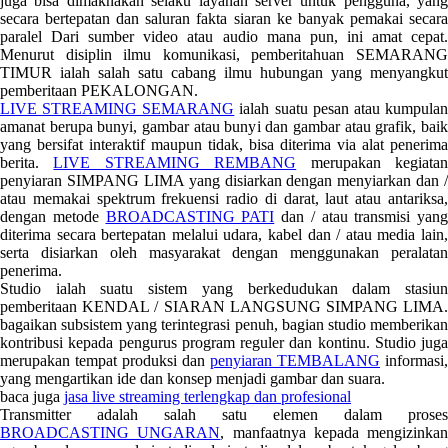
juga bisa dimaknakan selaku layanan server untuk pengguna, yang
secara bertepatan dan saluran fakta siaran ke banyak pemakai secara
paralel Dari sumber video atau audio mana pun, ini amat cepat.
Menurut disiplin ilmu komunikasi, pemberitahuan SEMARANG
TIMUR ialah salah satu cabang ilmu hubungan yang menyangkut
pemberitaan PEKALONGAN.
LIVE STREAMING SEMARANG
ialah suatu pesan atau kumpula
amanat berupa bunyi, gambar atau bunyi dan gambar atau grafik, baik
yang bersifat interaktif maupun tidak, bisa diterima via alat penerima
berita.
LIVE STREAMING REMBANG
merupakan kegiata
penyiaran SIMPANG LIMA yang disiarkan dengan menyiarkan dan /
atau memakai spektrum frekuensi radio di darat, laut atau antariksa,
dengan metode
BROADCASTING PATI
dan / atau transmisi yang
diterima secara bertepatan melalui udara, kabel dan / atau media lain,
serta disiarkan oleh masyarakat dengan menggunakan peralatan
penerima.
Studio ialah suatu sistem yang berkedudukan dalam stasiun
pemberitaan KENDAL / SIARAN LANGSUNG SIMPANG LIMA.
bagaikan subsistem yang terintegrasi penuh, bagian studio memberikan
kontribusi kepada pengurus program reguler dan kontinu. Studio juga
merupakan tempat produksi dan
penyiaran TEMBALANG
informasi,
yang mengartikan ide dan konsep menjadi gambar dan suara.
baca juga
jasa live streaming terlengkap dan profesional
Transmitter adalah salah satu elemen dalam proses
BROADCASTING UNGARAN
, manfaatnya kepada mengizinkan