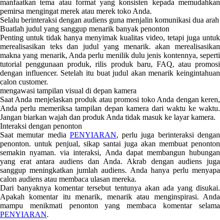
manfaatkan tema atau format yang konsisten kepada memudahkan
pemirsa mengingat merek atau merek toko Anda.
Selalu berinteraksi dengan audiens guna menjalin komunikasi dua arah
Buatlah judul yang sanggup menarik banyak penonton
Penting untuk tidak hanya menyimak kualitas video, tetapi juga untuk
merealisasikan teks dan judul yang menarik. akan merealisasikan
makna yang menarik, Anda perlu menilik dulu jenis kontennya, seperti
tutorial penggunaan produk, rilis produk baru, FAQ, atau promosi
dengan influencer. Setelah itu buat judul akan menarik keingintahuan
calon customer.
mengawasi tampilan visual di depan kamera
Saat Anda menjelaskan produk atau promosi toko Anda dengan keren,
Anda perlu memeriksa tampilan depan kamera dari waktu ke waktu.
Jangan biarkan wajah dan produk Anda tidak masuk ke layar kamera.
Interaksi dengan penonton
Saat memutar media
PENYIARAN
, perlu juga berinteraksi denga
penonton. untuk penjual, sikap santai juga akan membuat penonton
semakin nyaman. via interaksi, Anda dapat membangun hubungan
yang erat antara audiens dan Anda. Akrab dengan audiens juga
sanggup meningkatkan jumlah audiens. Anda hanya perlu menyapa
calon audiens atau membaca ulasan mereka.
Dari banyaknya komentar tersebut tentunya akan ada yang disukai.
Apakah komentar itu menarik, menarik atau menginspirasi. Anda
mampu menikmati penonton yang membaca komentar selama
PENYIARAN
.