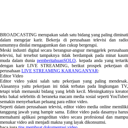
BROADCASTING merupakan salah satu bidang yang paling diminati
dalam mengejar karir. Bekerja di perusahaan televisi dan radio
umumnya dinilai mengagumkan dan cukup bergengsi.
Meski industri digital secara berangsur-angsur menggelek perusahaan
televisi, hal tersebut tampaknya tidak berdampak pada minat kaum
muda dalam dunia
pemberitahuanSOLO
. kepada anda yang tertari
dengan karir LIVE STREAMING, berikut prospek pekerjaan di
perusahaan
LIVE STREAMING KARANGANYAR
:
Editor Video
Editor video yakni salah satu pekerjaan yang paling mendesak.
Alasannya yaitu pekerjaan ini tidak terbatas pada lingkungan TV,
tetapi telah memasuki bidang yang lebih kecil. Meningkatnya kreator
teks bakal selebritis di beraneka macam media sosial seperti YouTuber
semakin menyebarkan peluang para editor video.
Seperti dalam perusahaan televisi, editor video media online memiliki
tanggung jawab yang hampir sama. Editor video pada dasarnya harus
memahami aplikasi pengeditan video secara profesional dan mampu
menukar video asli menjadi makna yang layak dikonsumsi.
baca juga
tips membuat dokumentasi video