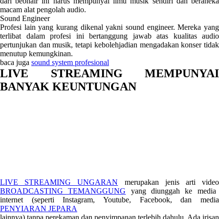
dari beonair ini harus mempunyai ilmu musik sendiri dan beraneka
macam alat pengolah audio.
Sound Engineer
Profesi lain yang kurang dikenal yakni sound engineer. Mereka yang
terlibat dalam profesi ini bertanggung jawab atas kualitas audio
pertunjukan dan musik, tetapi kebolehjadian mengadakan konser tidak
menutup kemungkinan.
baca juga
sound system profesional
LIVE STREAMING MEMPUNYAI
BANYAK KEUNTUNGAN
LIVE STREAMING UNGARAN
merupakan jenis arti vide
BROADCASTING TEMANGGUNG
yang diunggah ke media
internet (seperti Instagram, Youtube, Facebook, dan media
PENYIARAN JEPARA
lainnya) tanpa perekaman dan penyimpanan terlebih dahulu. Ada irisan