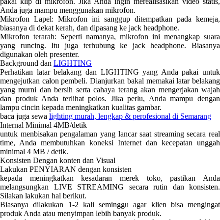
pakai klip di mikrofon. Jika Anda ingin merealisasikan video statis,
Anda juga mampu menggunakan mikrofon.
Mikrofon Lapel: Mikrofon ini sanggup ditempatkan pada kemeja,
biasanya di dekat kerah, dan dipasang ke jack headphone.
Mikrofon terarah: Seperti namanya, mikrofon ini menangkap suara
yang runcing. Itu juga terhubung ke jack headphone. Biasanya
digunakan oleh presenter.
Background dan
LIGHTING
Perhatikan latar belakang dan LIGHTING yang Anda pakai untuk
mengejutkan calon pembeli. Dianjurkan bakal memakai latar belakang
yang murni dan bersih serta cahaya terang akan mengerjakan wajah
dan produk Anda terlihat polos. Jika perlu, Anda mampu dengan
lampu cincin kepada meningkatkan kualitas gambar.
baca juga sewa
lighting murah, lengkap & perofesional di Semarang
Internal Minimal 4MB/detik
untuk menbisakan pengalaman yang lancar saat streaming secara real
time, Anda membutuhkan koneksi Internet dan kecepatan unggah
minimal 4 MB / detik.
Konsisten Dengan konten dan Visual
Lakukan PENYIARAN dengan konsisten
kepada meningkatkan kesadaran merek toko, pastikan Anda
melangsungkan LIVE STREAMING secara rutin dan konsisten.
Silakan lakukan hal berikut.
Biasanya dilakukan 1-2 kali seminggu agar klien bisa mengingat
produk Anda atau menyimpan lebih banyak produk.