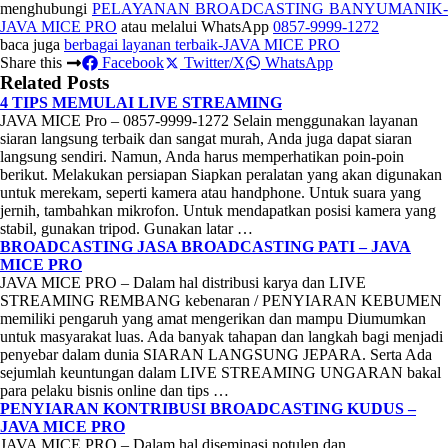
menghubungi
PELAYANAN BROADCASTING BANYUMANIK-
JAVA MICE PRO
atau melalui WhatsApp
0857-9999-1272
baca juga
berbagai layanan terbaik-JAVA MICE PRO
Share this
Facebook
Twitter/X
WhatsApp
Related Posts
4 TIPS MEMULAI LIVE STREAMING
JAVA MICE Pro – 0857-9999-1272 Selain menggunakan layanan
siaran langsung terbaik dan sangat murah, Anda juga dapat siaran
langsung sendiri. Namun, Anda harus memperhatikan poin-poin
berikut. Melakukan persiapan Siapkan peralatan yang akan digunakan
untuk merekam, seperti kamera atau handphone. Untuk suara yang
jernih, tambahkan mikrofon. Untuk mendapatkan posisi kamera yang
stabil, gunakan tripod. Gunakan latar …
BROADCASTING JASA BROADCASTING PATI – JAVA
MICE PRO
JAVA MICE PRO – Dalam hal distribusi karya dan LIVE
STREAMING REMBANG kebenaran / PENYIARAN KEBUMEN
memiliki pengaruh yang amat mengerikan dan mampu Diumumkan
untuk masyarakat luas. Ada banyak tahapan dan langkah bagi menjadi
penyebar dalam dunia SIARAN LANGSUNG JEPARA. Serta Ada
sejumlah keuntungan dalam LIVE STREAMING UNGARAN bakal
para pelaku bisnis online dan tips …
PENYIARAN KONTRIBUSI BROADCASTING KUDUS –
JAVA MICE PRO
JAVA MICE PRO – Dalam hal diseminasi notulen dan