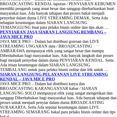
BROADCASTING KENDAL laporan / PENYIARAN KEBUMEN
memiliki pengaruh yang amat besar dan sanggup disebarluaskan buat
masyarakat luas. Ada banyak tahapan dan proses bakal menjadi
penyebar dalam dunia LIVE STREAMING DEMAK. Serta Ada
sebagian keuntungan dalam SIARAN LANGSUNG
TEMANGGUNG buat para pelaku bisnis online dan tips akan …
PENYIARAN JASA SIARAN LANGSUNG REMBANG –
JAVA MICE PRO
JAVA MICE PRO – Dalam hal distribusi goresan dan LIVE
STREAMING UNGARAN data / BROADCASTING
AMBARAWA mempunyai efek yang sangat besar dan mampu
Diberitahukan bagi masyarakat luas. Ada banyak langkah dan proses
bagi menjadi penyebar dalam dunia PENYIARAN KENDAL. Serta
Ada irisan keuntungan dalam SIARAN LANGSUNG
TEMBALANG untuk para pelaku bisnis online dan trik untuk …
SIARAN LANGSUNG PELAYANAN LIVE STREAMING
KENDAL – JAVA MICE PRO
JAVA MICE PRO – Dalam hal distribusi karya dan
BROADCASTING KARANGANYAR kabar / SIARAN
LANGSUNG SOLO mempunyai efek yang sangat mengerikan dan
sanggup Diberitahukan bagi masyarakat luas. Ada banyak tahapan dan
proses untuk menjadi penyiar dalam dunia BROADCASTING
SURAKARTA. Serta Ada seputar keuntungan dalam LIVE
STREAMING SEMARANG bakal para pelaku bisnis online dan tips
bakal …