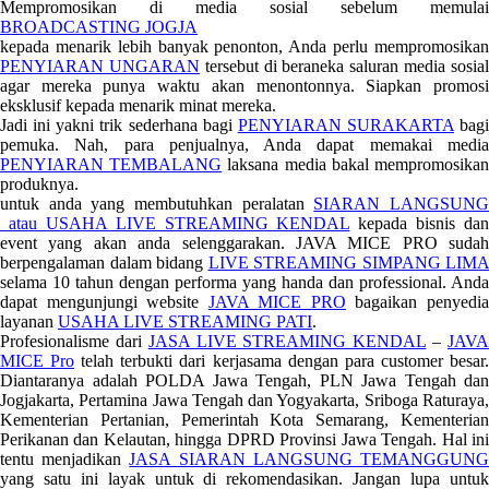
Mempromosikan di media sosial sebelum memulai
BROADCASTING JOGJA
kepada menarik lebih banyak penonton, Anda perlu mempromosikan
PENYIARAN UNGARAN
tersebut di beraneka saluran media sosia
agar mereka punya waktu akan menontonnya. Siapkan promosi
eksklusif kepada menarik minat mereka.
Jadi ini yakni trik sederhana bagi
PENYIARAN SURAKARTA
bagi
pemuka. Nah, para penjualnya, Anda dapat memakai media
PENYIARAN TEMBALANG
laksana media bakal mempromosika
produknya.
untuk anda yang membutuhkan peralatan
SIARAN LANGSUN
atau USAHA LIVE STREAMING KENDAL
kepada bisnis dan
event yang akan anda selenggarakan. JAVA MICE PRO sudah
berpengalaman dalam bidang
LIVE STREAMING SIMPANG LIMA
selama 10 tahun dengan performa yang handa dan professional. Anda
dapat mengunjungi website
JAVA MICE PRO
bagaikan penyedi
layanan
USAHA LIVE STREAMING PATI
.
Profesionalisme dari
JASA LIVE STREAMING KENDAL
–
JAV
MICE Pro
telah terbukti dari kerjasama dengan para customer besar
Diantaranya adalah POLDA Jawa Tengah, PLN Jawa Tengah dan
Jogjakarta, Pertamina Jawa Tengah dan Yogyakarta, Sriboga Raturaya,
Kementerian Pertanian, Pemerintah Kota Semarang, Kementerian
Perikanan dan Kelautan, hingga DPRD Provinsi Jawa Tengah. Hal ini
tentu menjadikan
JASA SIARAN LANGSUNG TEMANGGUN
yang satu ini layak untuk di rekomendasikan. Jangan lupa untuk