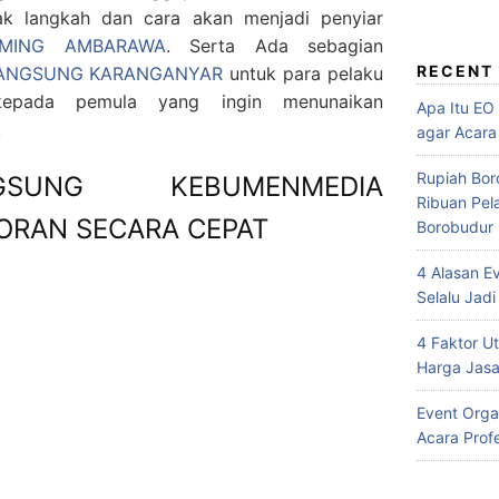
ak langkah dan cara akan menjadi penyiar
AMING AMBARAWA
. Serta Ada sebagian
RECENT
LANGSUNG KARANGANYAR
untuk para pelaku
 kepada pemula yang ingin menunaikan
Apa Itu EO
.
agar Acara
Rupiah Bor
SUNG KEBUMENMEDIA
Ribuan Pel
ORAN SECARA CEPAT
Borobudur
4 Alasan E
Selalu Jadi
4 Faktor 
Harga Jasa
Event Orga
Acara Prof