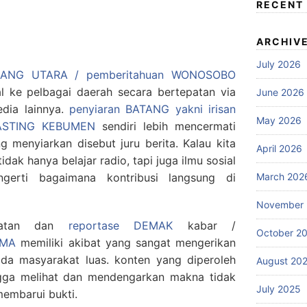
RECENT
ARCHIV
July 2026
ANG UTARA / pemberitahuan WONOSOBO
al ke pelbagai daerah secara bertepatan via
June 2026
media lainnya.
penyiaran BATANG yakni irisan
May 2026
ASTING KEBUMEN
sendiri lebih mencermati
g menyiarkan disebut juru berita. Kalau kita
April 2026
idak hanya belajar radio, tapi juga ilmu sosial
March 202
erti bagaimana kontribusi langsung di
November
atatan dan
reportase DEMAK
kabar /
October 2
IMA
memiliki akibat yang sangat mengerikan
ada masyarakat luas. konten yang diperoleh
August 20
ngga melihat dan mendengarkan makna tidak
July 2025
embarui bukti.