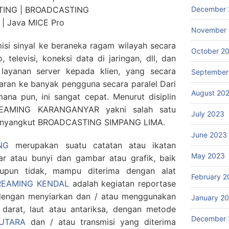
December 
November
misi sinyal ke beraneka ragam wilayah secara
October 2
o, televisi, koneksi data di jaringan, dll, dan
layanan server kepada klien, yang secara
September
iaran ke banyak pengguna secara paralel Dari
August 20
ana pun, ini sangat cepat. Menurut disiplin
TREAMING KARANGANYAR yakni salah satu
July 2023
menyangkut BROADCASTING SIMPANG LIMA.
June 2023
NG
merupakan suatu catatan atau ikatan
May 2023
r atau bunyi dan gambar atau grafik, baik
maupun tidak, mampu diterima dengan alat
February 2
REAMING KENDAL
adalah kegiatan reportase
engan menyiarkan dan / atau menggunakan
January 2
 darat, laut atau antariksa, dengan metode
December 
 UTARA
dan / atau transmisi yang diterima