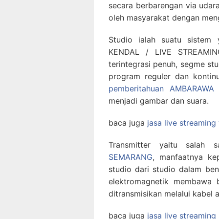
secara berbarengan via udara,
oleh masyarakat dengan meng
Studio ialah suatu sistem
KENDAL / LIVE STREAMIN
terintegrasi penuh, segme st
program reguler dan kontin
pemberitahuan AMBARAWA
b
menjadi gambar dan suara.
baca juga
jasa live streaming
Transmitter yaitu salah
SEMARANG
, manfaatnya ke
studio dari studio dalam b
elektromagnetik membawa b
ditransmisikan melalui kabel a
baca juga
jasa live streamin