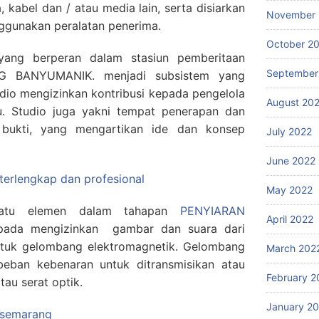
 kabel dan / atau media lain, serta disiarkan
November 
gunakan peralatan penerima.
October 2
 yang berperan dalam stasiun pemberitaan
September
G BANYUMANIK. menjadi subsistem yang
udio mengizinkan kontribusi kepada pengelola
August 20
u. Studio juga yakni tempat penerapan dan
ukti, yang mengartikan ide dan konsep
July 2022
June 2022
 terlengkap dan profesional
May 2022
 satu elemen dalam tahapan
PENYIARAN
April 2022
pada mengizinkan gambar dan suara dari
entuk gelombang elektromagnetik. Gelombang
March 202
eban kebenaran untuk ditransmisikan atau
February 2
tau serat optik.
January 2
g semarang