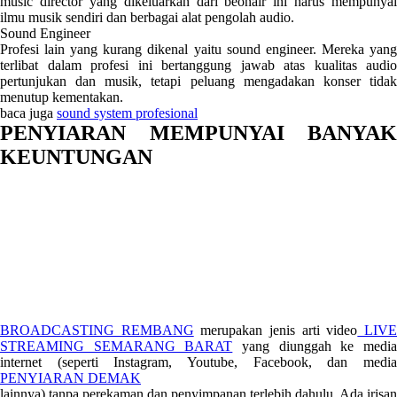
music director yang dikeluarkan dari beonair ini harus mempunyai
ilmu musik sendiri dan berbagai alat pengolah audio.
Sound Engineer
Profesi lain yang kurang dikenal yaitu sound engineer. Mereka yang
terlibat dalam profesi ini bertanggung jawab atas kualitas audio
pertunjukan dan musik, tetapi peluang mengadakan konser tidak
menutup kementakan.
baca juga
sound system profesional
PENYIARAN MEMPUNYAI BANYAK
KEUNTUNGAN
BROADCASTING REMBANG
merupakan jenis arti video
LIV
STREAMING SEMARANG BARAT
yang diunggah ke medi
internet (seperti Instagram, Youtube, Facebook, dan media
PENYIARAN DEMAK
lainnya) tanpa perekaman dan penyimpanan terlebih dahulu. Ada irisan