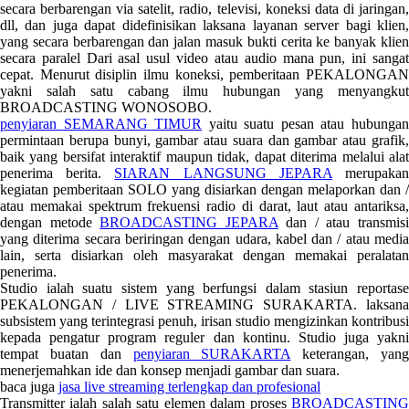
secara berbarengan via satelit, radio, televisi, koneksi data di jaringan,
dll, dan juga dapat didefinisikan laksana layanan server bagi klien,
yang secara berbarengan dan jalan masuk bukti cerita ke banyak klien
secara paralel Dari asal usul video atau audio mana pun, ini sangat
cepat. Menurut disiplin ilmu koneksi, pemberitaan PEKALONGAN
yakni salah satu cabang ilmu hubungan yang menyangkut
BROADCASTING WONOSOBO.
penyiaran SEMARANG TIMUR
yaitu suatu pesan atau hubunga
permintaan berupa bunyi, gambar atau suara dan gambar atau grafik,
baik yang bersifat interaktif maupun tidak, dapat diterima melalui alat
penerima berita.
SIARAN LANGSUNG JEPARA
merupaka
kegiatan pemberitaan SOLO yang disiarkan dengan melaporkan dan /
atau memakai spektrum frekuensi radio di darat, laut atau antariksa,
dengan metode
BROADCASTING JEPARA
dan / atau transmis
yang diterima secara beriringan dengan udara, kabel dan / atau media
lain, serta disiarkan oleh masyarakat dengan memakai peralatan
penerima.
Studio ialah suatu sistem yang berfungsi dalam stasiun reportase
PEKALONGAN / LIVE STREAMING SURAKARTA. laksana
subsistem yang terintegrasi penuh, irisan studio mengizinkan kontribusi
kepada pengatur program reguler dan kontinu. Studio juga yakni
tempat buatan dan
penyiaran SURAKARTA
keterangan, yan
menerjemahkan ide dan konsep menjadi gambar dan suara.
baca juga
jasa live streaming terlengkap dan profesional
Transmitter ialah salah satu elemen dalam proses
BROADCASTING