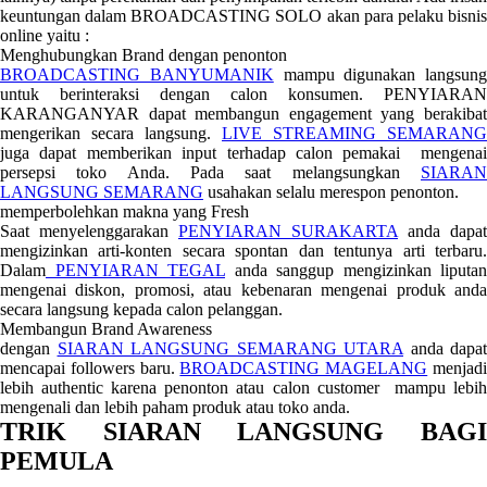
keuntungan dalam BROADCASTING SOLO akan para pelaku bisnis
online yaitu :
Menghubungkan Brand dengan penonton
BROADCASTING BANYUMANIK
mampu digunakan langsung
untuk berinteraksi dengan calon konsumen. PENYIARAN
KARANGANYAR dapat membangun engagement yang berakibat
mengerikan secara langsung.
LIVE STREAMING SEMARANG
juga dapat memberikan input terhadap calon pemakai mengenai
persepsi toko Anda. Pada saat melangsungkan
SIARAN
LANGSUNG SEMARANG
usahakan selalu merespon penonton.
memperbolehkan makna yang Fresh
Saat menyelenggarakan
PENYIARAN SURAKARTA
anda dapat
mengizinkan arti-konten secara spontan dan tentunya arti terbaru.
Dalam
PENYIARAN TEGAL
anda sanggup mengizinkan liputan
mengenai diskon, promosi, atau kebenaran mengenai produk anda
secara langsung kepada calon pelanggan.
Membangun Brand Awareness
dengan
SIARAN LANGSUNG SEMARANG UTARA
anda dapat
mencapai followers baru.
BROADCASTING MAGELANG
menjad
lebih authentic karena penonton atau calon customer mampu lebih
mengenali dan lebih paham produk atau toko anda.
TRIK SIARAN LANGSUNG BAGI
PEMULA