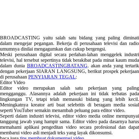
BROADCASTING yaitu salah satu bidang yang paling diminati
dalam mengejar pegangan. Bekerja di perusahaan televisi dan radio
umumnya dinilai mengagumkan dan cukup bergengsi.
Meski perusahaan digital secara perlahan-lahan menggelek industri
televisi, hal tersebut sepertinya tidak berakibat pada minat kaum muda
dalam dunia
BROADCASTINGBATANG
. akan anda yang tertari
dengan pekerjaan SIARAN LANGSUNG, berikut prospek pekerjaan
di perusahaan
PENYIARAN TEGAL
:
Editor Video
Editor video merupakan salah satu pekerjaan yang paling
mengganggu. Alasannya adalah pekerjaan ini tidak terbatas pada
lingkungan TV, tetapi telah memasuki bidang yang lebih kecil.
Meningkatnya kreator arti buat selebritis di beragam media sosial
seperti YouTuber semakin menambah peluang para editor video.
Seperti dalam industri televisi, editor video media online mempunyai
tanggung jawab yang hampir sama. Editor video pada dasarnya harus
memahami aplikasi pengeditan video secara profesional dan dapat
membarui video asli menjadi teks yang layak dikonsumsi.
baca juga
tips membuat dokumentasi video