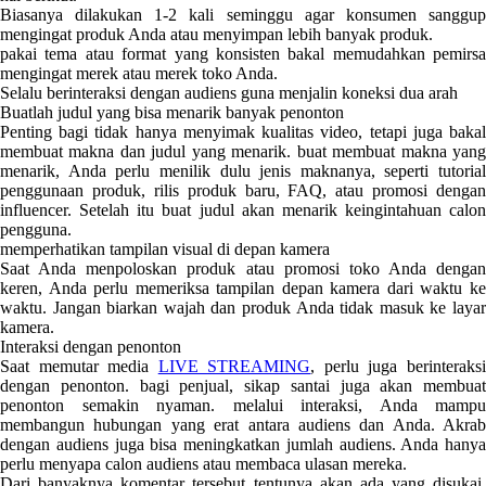
Biasanya dilakukan 1-2 kali seminggu agar konsumen sanggup
mengingat produk Anda atau menyimpan lebih banyak produk.
pakai tema atau format yang konsisten bakal memudahkan pemirsa
mengingat merek atau merek toko Anda.
Selalu berinteraksi dengan audiens guna menjalin koneksi dua arah
Buatlah judul yang bisa menarik banyak penonton
Penting bagi tidak hanya menyimak kualitas video, tetapi juga bakal
membuat makna dan judul yang menarik. buat membuat makna yang
menarik, Anda perlu menilik dulu jenis maknanya, seperti tutorial
penggunaan produk, rilis produk baru, FAQ, atau promosi dengan
influencer. Setelah itu buat judul akan menarik keingintahuan calon
pengguna.
memperhatikan tampilan visual di depan kamera
Saat Anda menpoloskan produk atau promosi toko Anda dengan
keren, Anda perlu memeriksa tampilan depan kamera dari waktu ke
waktu. Jangan biarkan wajah dan produk Anda tidak masuk ke layar
kamera.
Interaksi dengan penonton
Saat memutar media
LIVE STREAMING
, perlu juga berinteraks
dengan penonton. bagi penjual, sikap santai juga akan membuat
penonton semakin nyaman. melalui interaksi, Anda mampu
membangun hubungan yang erat antara audiens dan Anda. Akrab
dengan audiens juga bisa meningkatkan jumlah audiens. Anda hanya
perlu menyapa calon audiens atau membaca ulasan mereka.
Dari banyaknya komentar tersebut tentunya akan ada yang disukai.