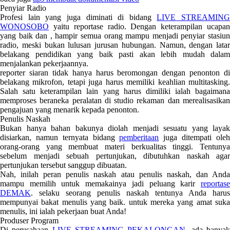
Penyiar Radio
Profesi lain yang juga diminati di bidang
LIVE STREAMING
WONOSOBO
yaitu reportase radio. Dengan keterampilan ucapan
yang baik dan , hampir semua orang mampu menjadi penyiar stasiun
radio, meski bukan lulusan jurusan hubungan. Namun, dengan latar
belakang pendidikan yang baik pasti akan lebih mudah dalam
menjalankan pekerjaannya.
reporter siaran tidak hanya harus beromongan dengan penonton di
belakang mikrofon, tetapi juga harus memiliki keahlian multitasking.
Salah satu keterampilan lain yang harus dimiliki ialah bagaimana
memproses beraneka peralatan di studio rekaman dan merealisasikan
pengajuan yang menarik kepada penonton.
Penulis Naskah
Bukan hanya bahan bakunya diolah menjadi sesuatu yang layak
disiarkan, namun ternyata bidang
pemberitaan
juga ditempati ole
orang-orang yang membuat materi berkualitas tinggi. Tentunya
sebelum menjadi sebuah pertunjukan, dibutuhkan naskah agar
pertunjukan tersebut sanggup dibuatan.
Nah, inilah peran penulis naskah atau penulis naskah, dan Anda
mampu memilih untuk memakainya jadi peluang karir
reportase
DEMAK
. selaku seorang penulis naskah tentunya Anda harus
mempunyai bakat menulis yang baik. untuk mereka yang amat suka
menulis, ini ialah pekerjaan buat Anda!
Produser Program
Di perusahaan
LIVE STREAMING PEKALONGAN
, ada banya