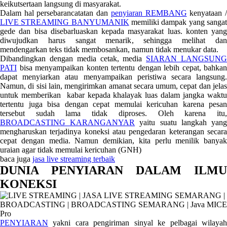
keikutsertaan langsung di masyarakat.
Dalam hal persebarancatatan dan
penyiaran REMBANG
kenyataan 
LIVE STREAMING BANYUMANIK
memiliki dampak yang sanga
gede dan bisa disebarluaskan kepada masyarakat luas. konten yang
diwujudkan harus sangat menarik, sehingga melihat dan
mendengarkan teks tidak membosankan, namun tidak menukar data.
Dibandingkan dengan media cetak, media
SIARAN LANGSUN
PATI
bisa menyampaikan konten tertentu dengan lebih cepat, bahkan
dapat menyiarkan atau menyampaikan peristiwa secara langsung.
Namun, di sisi lain, mengirimkan amanat secara umum, cepat dan jelas
untuk memberikan kabar kepada khalayak luas dalam jangka waktu
tertentu juga bisa dengan cepat memulai kericuhan karena pesan
tersebut sudah lama tidak diproses. Oleh karena itu,
BROADCASTING KARANGANYAR
yaitu suatu langkah yan
mengharuskan terjadinya koneksi atau pengedaran keterangan secara
cepat dengan media. Namun demikian, kita perlu menilik banyak
uraian agar tidak memulai kericuhan (GNH)
baca juga
jasa live streaming terbaik
DUNIA PENYIARAN DALAM ILMU
KONEKSI
PENYIARAN
yakni cara pengiriman sinyal ke pelbagai wilayah