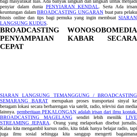
bagi masyarakat luas. Ada banyak langkah dan langkah untuk menjadi
penyiar dalam dunia
PENYIARAN KENDAL
. Serta Ada irisa
keuntungan dalam
BROADCASTING UNGARAN
buat para pelak
bisnis online dan tips bagi pemuka yang ingin membuat
SIARAN
LANGSUNG KUDUS
.
BROADCASTING WONOSOBOMEDIA
PENYAMPAIAN KABAR SECARA
CEPAT
SIARAN LANGSUNG TEMANGGUNG / BROADCASTING
SEMARANG BARAT
merupakan proses transportasi sinyal k
beragam lokasi secara berbarengan via satelit, radio, televisi dan media
lainnya.
pemberitaan PEKALONGAN adalah irisan dari ilmu kontak
BROADCASTING MAGELANG
sendiri lebih menilik
LIV
STREAMING JEPARA
. Orang yang melaporkan disebut jurnalis
Kalau kita mengambil kursus radio, kita tidak hanya belajar radio, tapi
juga ilmu sosial sehingga kita sanggup mengerti bagaimana