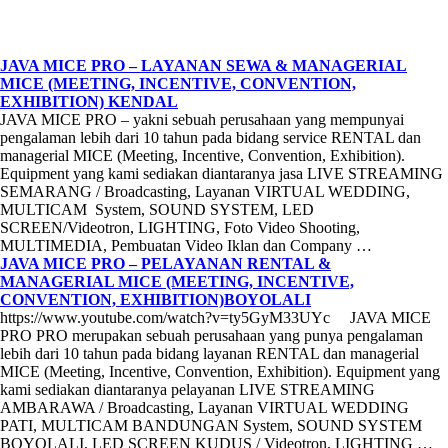
JAVA MICE PRO – LAYANAN SEWA & MANAGERIAL
MICE (MEETING, INCENTIVE, CONVENTION,
EXHIBITION) KENDAL
JAVA MICE PRO – yakni sebuah perusahaan yang mempunyai
pengalaman lebih dari 10 tahun pada bidang service RENTAL dan
managerial MICE (Meeting, Incentive, Convention, Exhibition).
Equipment yang kami sediakan diantaranya jasa LIVE STREAMING
SEMARANG / Broadcasting, Layanan VIRTUAL WEDDING,
MULTICAM System, SOUND SYSTEM, LED
SCREEN/Videotron, LIGHTING, Foto Video Shooting,
MULTIMEDIA, Pembuatan Video Iklan dan Company …
JAVA MICE PRO – PELAYANAN RENTAL &
MANAGERIAL MICE (MEETING, INCENTIVE,
CONVENTION, EXHIBITION)BOYOLALI
https://www.youtube.com/watch?v=ty5GyM33UYc JAVA MICE
PRO PRO merupakan sebuah perusahaan yang punya pengalaman
lebih dari 10 tahun pada bidang layanan RENTAL dan managerial
MICE (Meeting, Incentive, Convention, Exhibition). Equipment yang
kami sediakan diantaranya pelayanan LIVE STREAMING
AMBARAWA / Broadcasting, Layanan VIRTUAL WEDDING
PATI, MULTICAM BANDUNGAN System, SOUND SYSTEM
BOYOLALI, LED SCREEN KUDUS / Videotron, LIGHTING …