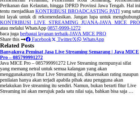
Perikanan dan Kelautan, hingga DPRD Provinsi Jawa Tengah. Hal ini
tentu menjadikan
KONTRIBUSI BROADCASTING PATI
yang satu
ini layak untuk di rekomendasikan. Jangan lupa untuk menghubungi
KONTRIBUSI LIVE STREAMING JUANA-JAVA MICE PRO
atau melalui WhatsApp
0857-9999-1272
baca juga
berbagai layanan terbaik-JAVA MICE PRO
Share this
Facebook
Twitter/X
WhatsApp
Related Posts
Banyaknya Peminat Jasa Live Streaming Semarang | Java MICE
Pro – 085799991272
Java MICE Pro – 085799991272 Live Streaming mempunyai sifat
yang memang netral untuk semua kalangan yang akan
menggunakannya fitur Live Streaming ini, dikarenakan rating maupun
penilaian hanya akan terjadi apabila pihak atau pengguna akan
melakukan live streaming itu sendiri. Namun, bukan berarti fitur Live
Streaming ini akan merujuk pada satu nilai saja, bahkan bisa saja …