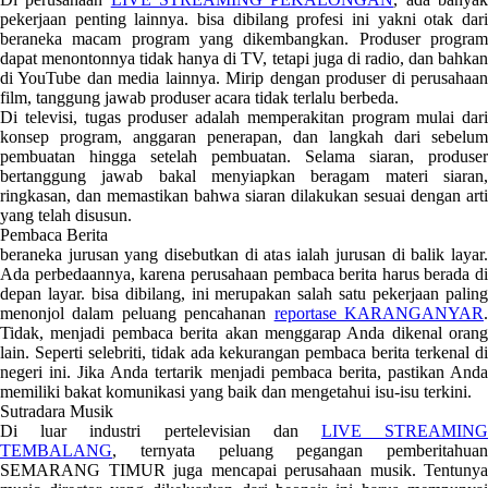
pekerjaan penting lainnya. bisa dibilang profesi ini yakni otak dari
beraneka macam program yang dikembangkan. Produser program
dapat menontonnya tidak hanya di TV, tetapi juga di radio, dan bahkan
di YouTube dan media lainnya. Mirip dengan produser di perusahaan
film, tanggung jawab produser acara tidak terlalu berbeda.
Di televisi, tugas produser adalah memperakitan program mulai dari
konsep program, anggaran penerapan, dan langkah dari sebelum
pembuatan hingga setelah pembuatan. Selama siaran, produser
bertanggung jawab bakal menyiapkan beragam materi siaran,
ringkasan, dan memastikan bahwa siaran dilakukan sesuai dengan arti
yang telah disusun.
Pembaca Berita
beraneka jurusan yang disebutkan di atas ialah jurusan di balik layar.
Ada perbedaannya, karena perusahaan pembaca berita harus berada di
depan layar. bisa dibilang, ini merupakan salah satu pekerjaan paling
menonjol dalam peluang pencahanan
reportase KARANGANYAR
Tidak, menjadi pembaca berita akan menggarap Anda dikenal orang
lain. Seperti selebriti, tidak ada kekurangan pembaca berita terkenal di
negeri ini. Jika Anda tertarik menjadi pembaca berita, pastikan Anda
memiliki bakat komunikasi yang baik dan mengetahui isu-isu terkini.
Sutradara Musik
Di luar industri pertelevisian dan
LIVE STREAMIN
TEMBALANG
, ternyata peluang pegangan pemberitahuan
SEMARANG TIMUR juga mencapai perusahaan musik. Tentunya