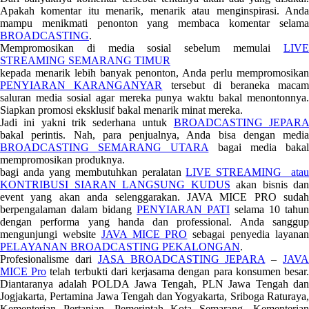
Apakah komentar itu menarik, menarik atau menginspirasi. Anda
mampu menikmati penonton yang membaca komentar selama
BROADCASTING
.
Mempromosikan di media sosial sebelum memulai
LIVE
STREAMING SEMARANG TIMUR
kepada menarik lebih banyak penonton, Anda perlu mempromosikan
PENYIARAN KARANGANYAR
tersebut di beraneka maca
saluran media sosial agar mereka punya waktu bakal menontonnya.
Siapkan promosi eksklusif bakal menarik minat mereka.
Jadi ini yakni trik sederhana untuk
BROADCASTING JEPAR
bakal perintis. Nah, para penjualnya, Anda bisa dengan media
BROADCASTING SEMARANG UTARA
bagai media baka
mempromosikan produknya.
bagi anda yang membutuhkan peralatan
LIVE STREAMING atau
KONTRIBUSI SIARAN LANGSUNG KUDUS
akan bisnis dan
event yang akan anda selenggarakan. JAVA MICE PRO sudah
berpengalaman dalam bidang
PENYIARAN PATI
selama 10 tahun
dengan performa yang handa dan professional. Anda sanggup
mengunjungi website
JAVA MICE PRO
sebagai penyedia layana
PELAYANAN BROADCASTING PEKALONGAN
.
Profesionalisme dari
JASA BROADCASTING JEPARA
–
JAV
MICE Pro
telah terbukti dari kerjasama dengan para konsumen besar
Diantaranya adalah POLDA Jawa Tengah, PLN Jawa Tengah dan
Jogjakarta, Pertamina Jawa Tengah dan Yogyakarta, Sriboga Raturaya,
Kementerian Pertanian, Pemerintah Kota Semarang, Kementerian