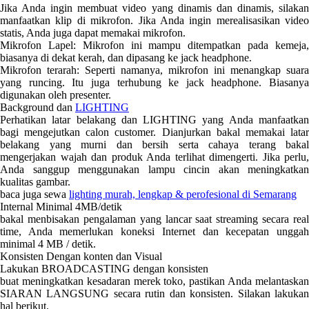
Jika Anda ingin membuat video yang dinamis dan dinamis, silakan
manfaatkan klip di mikrofon. Jika Anda ingin merealisasikan video
statis, Anda juga dapat memakai mikrofon.
Mikrofon Lapel: Mikrofon ini mampu ditempatkan pada kemeja,
biasanya di dekat kerah, dan dipasang ke jack headphone.
Mikrofon terarah: Seperti namanya, mikrofon ini menangkap suara
yang runcing. Itu juga terhubung ke jack headphone. Biasanya
digunakan oleh presenter.
Background dan
LIGHTING
Perhatikan latar belakang dan LIGHTING yang Anda manfaatkan
bagi mengejutkan calon customer. Dianjurkan bakal memakai latar
belakang yang murni dan bersih serta cahaya terang bakal
mengerjakan wajah dan produk Anda terlihat dimengerti. Jika perlu,
Anda sanggup menggunakan lampu cincin akan meningkatkan
kualitas gambar.
baca juga sewa
lighting murah, lengkap & perofesional di Semarang
Internal Minimal 4MB/detik
bakal menbisakan pengalaman yang lancar saat streaming secara real
time, Anda memerlukan koneksi Internet dan kecepatan unggah
minimal 4 MB / detik.
Konsisten Dengan konten dan Visual
Lakukan BROADCASTING dengan konsisten
buat meningkatkan kesadaran merek toko, pastikan Anda melantaskan
SIARAN LANGSUNG secara rutin dan konsisten. Silakan lakukan
hal berikut.