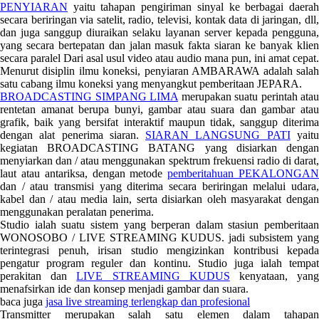
PENYIARAN
yaitu tahapan pengiriman sinyal ke berbagai daerah
secara beriringan via satelit, radio, televisi, kontak data di jaringan, dll,
dan juga sanggup diuraikan selaku layanan server kepada pengguna,
yang secara bertepatan dan jalan masuk fakta siaran ke banyak klien
secara paralel Dari asal usul video atau audio mana pun, ini amat cepat.
Menurut disiplin ilmu koneksi, penyiaran AMBARAWA adalah salah
satu cabang ilmu koneksi yang menyangkut pemberitaan JEPARA.
BROADCASTING SIMPANG LIMA
merupakan suatu perintah atau
rentetan amanat berupa bunyi, gambar atau suara dan gambar atau
grafik, baik yang bersifat interaktif maupun tidak, sanggup diterima
dengan alat penerima siaran.
SIARAN LANGSUNG PATI
yait
kegiatan BROADCASTING BATANG yang disiarkan dengan
menyiarkan dan / atau menggunakan spektrum frekuensi radio di darat,
laut atau antariksa, dengan metode
pemberitahuan PEKALONGA
dan / atau transmisi yang diterima secara beriringan melalui udara,
kabel dan / atau media lain, serta disiarkan oleh masyarakat dengan
menggunakan peralatan penerima.
Studio ialah suatu sistem yang berperan dalam stasiun pemberitaan
WONOSOBO / LIVE STREAMING KUDUS. jadi subsistem yang
terintegrasi penuh, irisan studio mengizinkan kontribusi kepada
pengatur program reguler dan kontinu. Studio juga ialah tempat
perakitan dan
LIVE STREAMING KUDUS
kenyataan, yan
menafsirkan ide dan konsep menjadi gambar dan suara.
baca juga
jasa live streaming terlengkap dan profesional
Transmitter merupakan salah satu elemen dalam tahapan