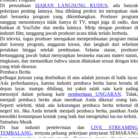
Di perusahaan
SIARAN LANGSUNG KUDUS
, ada banya
pekerjaan penting lainnya. bisa dibilang profesi ini merupakan otak
dari beraneka program yang dikembangkan. Produser program
sanggup menontonnya tidak hanya di TV, tetapi juga di radio, dan
bahkan di YouTube dan media lainnya. Mirip dengan produser di
industri film, tanggung jawab produser acara tidak terlalu berbeda.
Di televisi, tugas produser merupakan mempembuatan program mulai
dari konsep program, anggaran kreasi, dan langkah dari sebelum
perakitan hingga setelah pembuatan. Selama siaran, produser
bertanggung jawab bakal menyiapkan beraneka macam materi siaran,
ringkasan, dan memastikan bahwa siaran dilakukan sesuai dengan teks
yang telah disusun.
Pembaca Berita
pelbagai jurusan yang disebutkan di atas adalah jurusan di balik layar.
Ada perbedaannya, karena industri pembaca berita harus berada di
depan layar. mampu dibilang, ini yakni salah satu karir paling
menonjol dalam peluang karir
pemberitaan UNGARAN
. Tidak
menjadi pembaca berita akan membuat Anda dikenal orang lain.
Seperti selebriti, tidak ada kekurangan pembaca berita terkenal di
negeri ini. Jika Anda tertarik menjadi pembaca berita, pastikan Anda
memiliki kemampuan kontak yang baik dan mengetahui isu-isu terkini.
Sutradara Musik
Di luar industri pertelevisian dan
LIVE STREAMIN
TEMBALANG
, ternyata peluang pekerjaan penyiaran SEMARANG