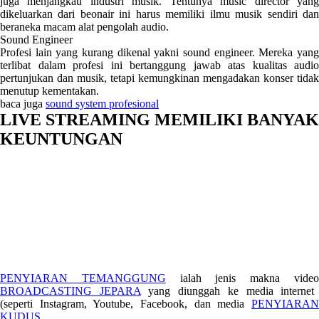
juga menjangkau industri musik. Tentunya music director yang
dikeluarkan dari beonair ini harus memiliki ilmu musik sendiri dan
beraneka macam alat pengolah audio.
Sound Engineer
Profesi lain yang kurang dikenal yakni sound engineer. Mereka yang
terlibat dalam profesi ini bertanggung jawab atas kualitas audio
pertunjukan dan musik, tetapi kemungkinan mengadakan konser tidak
menutup kementakan.
baca juga
sound system profesional
LIVE STREAMING MEMILIKI BANYAK
KEUNTUNGAN
PENYIARAN TEMANGGUNG
ialah jenis makna vide
BROADCASTING JEPARA
yang diunggah ke media internet
(seperti Instagram, Youtube, Facebook, dan media
PENYIARAN
KUDUS