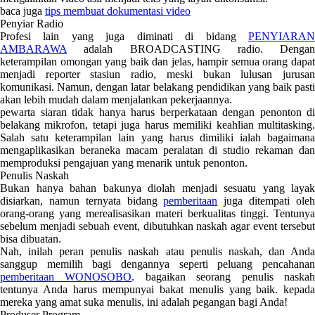
baca juga
tips membuat dokumentasi video
Penyiar Radio
Profesi lain yang juga diminati di bidang
PENYIARAN
AMBARAWA
adalah BROADCASTING radio. Dengan
keterampilan omongan yang baik dan jelas, hampir semua orang dapat
menjadi reporter stasiun radio, meski bukan lulusan jurusan
komunikasi. Namun, dengan latar belakang pendidikan yang baik pasti
akan lebih mudah dalam menjalankan pekerjaannya.
pewarta siaran tidak hanya harus berperkataan dengan penonton di
belakang mikrofon, tetapi juga harus memiliki keahlian multitasking.
Salah satu keterampilan lain yang harus dimiliki ialah bagaimana
mengaplikasikan beraneka macam peralatan di studio rekaman dan
memproduksi pengajuan yang menarik untuk penonton.
Penulis Naskah
Bukan hanya bahan bakunya diolah menjadi sesuatu yang layak
disiarkan, namun ternyata bidang
pemberitaan
juga ditempati ole
orang-orang yang merealisasikan materi berkualitas tinggi. Tentunya
sebelum menjadi sebuah event, dibutuhkan naskah agar event tersebut
bisa dibuatan.
Nah, inilah peran penulis naskah atau penulis naskah, dan Anda
sanggup memilih bagi dengannya seperti peluang pencahanan
pemberitaan WONOSOBO
. bagaikan seorang penulis naska
tentunya Anda harus mempunyai bakat menulis yang baik. kepada
mereka yang amat suka menulis, ini adalah pegangan bagi Anda!
Produser Program