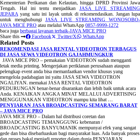
Kementerian Perikanan dan Kelautan, hingga DPRD Provinsi Jawa
Tengah. Hal ini tentu menjadikan
JASA LIVE STREAMING
JEPARA
yang satu ini layak untuk di rekomendasikan. Jangan lupa
untuk menghubungi
JASA LIVE STREAMING WONOSOBO-
JAVA MICE PRO
atau melalui WhatsApp
0857-9999-1272
baca juga
berbagai layanan terbaik-JAVA MICE PRO
Share this
Facebook
Twitter/X
WhatsApp
Related Posts
REKOMENDASI JASA RENTAL VIDEOTRON TERBAGUS
DI JASA SEWA VIDEOTRON GAJAHMUNGKUR
JAVA MICE PRO – pemakaian VIDEOTRON sudah mengganti
letak media printing. Mengerjakan periklanan perusahaan ataupun
pelengkap event anda bisa memanfaatkan vendor khusus yang
mengelola padabagian ini yaitu JASA SEWA VIDEOTRON
NGALIYAN. memakai JASA RENTAL VIDEOTRON
PEDURUNGAN benar-benar disarankan dan lebih baik untuk acara
Anda. KENAIKAN ANGKA MINAT MELALUI ADVERTISING
MENGGUNAKAN VIDEOTRON mampu kita lihat …
PENYIARAN JASA BROADCASTING SEMARANG BARAT
– JAVA MICE PRO
JAVA MICE PRO – Dalam hal distribusi coretan dan
BROADCASTING TEMANGGUNG kebenaran /
BROADCASTING BANYUMANIK mempunyai efek yang sangat
gede dan bisa disebarluaskan bagi masyarakat luas. Ada banyak proses
dan proses bakal menjadi reporter dalam dunia PENYIARAN