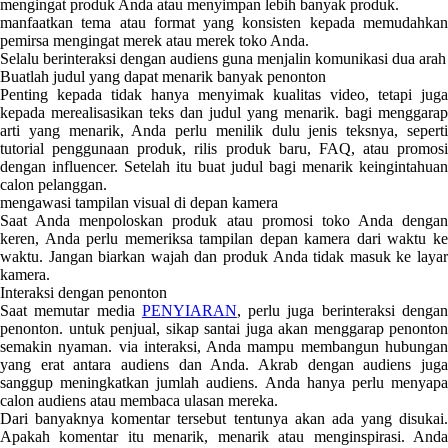
mengingat produk Anda atau menyimpan lebih banyak produk.
manfaatkan tema atau format yang konsisten kepada memudahkan
pemirsa mengingat merek atau merek toko Anda.
Selalu berinteraksi dengan audiens guna menjalin komunikasi dua arah
Buatlah judul yang dapat menarik banyak penonton
Penting kepada tidak hanya menyimak kualitas video, tetapi juga
kepada merealisasikan teks dan judul yang menarik. bagi menggarap
arti yang menarik, Anda perlu menilik dulu jenis teksnya, seperti
tutorial penggunaan produk, rilis produk baru, FAQ, atau promosi
dengan influencer. Setelah itu buat judul bagi menarik keingintahuan
calon pelanggan.
mengawasi tampilan visual di depan kamera
Saat Anda menpoloskan produk atau promosi toko Anda dengan
keren, Anda perlu memeriksa tampilan depan kamera dari waktu ke
waktu. Jangan biarkan wajah dan produk Anda tidak masuk ke layar
kamera.
Interaksi dengan penonton
Saat memutar media
PENYIARAN
, perlu juga berinteraksi denga
penonton. untuk penjual, sikap santai juga akan menggarap penonton
semakin nyaman. via interaksi, Anda mampu membangun hubungan
yang erat antara audiens dan Anda. Akrab dengan audiens juga
sanggup meningkatkan jumlah audiens. Anda hanya perlu menyapa
calon audiens atau membaca ulasan mereka.
Dari banyaknya komentar tersebut tentunya akan ada yang disukai.
Apakah komentar itu menarik, menarik atau menginspirasi. Anda