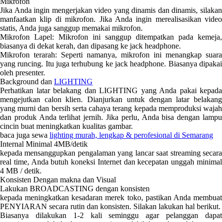
Mikrofon
Jika Anda ingin mengerjakan video yang dinamis dan dinamis, silakan
manfaatkan klip di mikrofon. Jika Anda ingin merealisasikan video
statis, Anda juga sanggup memakai mikrofon.
Mikrofon Lapel: Mikrofon ini sanggup ditempatkan pada kemeja,
biasanya di dekat kerah, dan dipasang ke jack headphone.
Mikrofon terarah: Seperti namanya, mikrofon ini menangkap suara
yang runcing. Itu juga terhubung ke jack headphone. Biasanya dipakai
oleh presenter.
Background dan
LIGHTING
Perhatikan latar belakang dan LIGHTING yang Anda pakai kepada
mengejutkan calon klien. Dianjurkan untuk dengan latar belakang
yang murni dan bersih serta cahaya terang kepada memproduksi wajah
dan produk Anda terlihat jernih. Jika perlu, Anda bisa dengan lampu
cincin buat meningkatkan kualitas gambar.
baca juga sewa
lighting murah, lengkap & perofesional di Semarang
Internal Minimal 4MB/detik
kepada mensanggupkan pengalaman yang lancar saat streaming secara
real time, Anda butuh koneksi Internet dan kecepatan unggah minimal
4 MB / detik.
Konsisten Dengan makna dan Visual
Lakukan BROADCASTING dengan konsisten
kepada meningkatkan kesadaran merek toko, pastikan Anda membuat
PENYIARAN secara rutin dan konsisten. Silakan lakukan hal berikut.
Biasanya dilakukan 1-2 kali seminggu agar pelanggan dapat