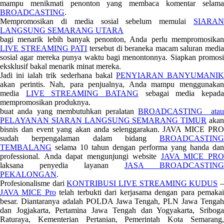
mampu menikmati penonton yang membaca komentar selama
BROADCASTING
.
Mempromosikan di media sosial sebelum memulai
SIARAN
LANGSUNG SEMARANG UTARA
bagi menarik lebih banyak penonton, Anda perlu mempromosikan
LIVE STREAMING PATI
tersebut di beraneka macam saluran media
sosial agar mereka punya waktu bagi menontonnya. Siapkan promosi
eksklusif bakal menarik minat mereka.
Jadi ini ialah trik sederhana bakal
PENYIARAN BANYUMANI
akan perintis. Nah, para penjualnya, Anda mampu menggunakan
media
LIVE STREAMING BATANG
sebagai media kepad
mempromosikan produknya.
buat anda yang membutuhkan peralatan
BROADCASTING ata
PELAYANAN SIARAN LANGSUNG SEMARANG TIMUR
aka
bisnis dan event yang akan anda selenggarakan. JAVA MICE PRO
sudah berpengalaman dalam bidang
BROADCASTING
TEMBALANG
selama 10 tahun dengan performa yang handa dan
professional. Anda dapat mengunjungi website
JAVA MICE PR
laksana penyedia layanan
JASA BROADCASTING
PEKALONGAN
.
Profesionalisme dari
KONTRIBUSI LIVE STREAMING KUDUS
JAVA MICE Pro
telah terbukti dari kerjasama dengan para pemaka
besar. Diantaranya adalah POLDA Jawa Tengah, PLN Jawa Tengah
dan Jogjakarta, Pertamina Jawa Tengah dan Yogyakarta, Sriboga
Raturaya, Kementerian Pertanian, Pemerintah Kota Semarang,