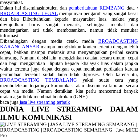
masyarakat.
Dalam hal diseminasinotulen dan
pemberitahuan REMBANG
data 
BROADCASTING TEGAL
mempunyai pengaruh yang sangat besa
dan bisa Diberitahukan kepada masyarakat luas. makna yang
diwujudkan harus sangat menarik, sehingga melihat dan
mendengarkan arti tidak membosankan, namun tidak menukar
informasi.
Dibandingkan dengan media cetak, media
BROADCASTING
KARANGANYAR
mampu mengizinkan konten tertentu dengan lebih
cepat, bahkan mampu melansir atau menyampaikan perihal secara
langsung. Namun, di sisi lain, mengizinkan catatan secara umum, cepat
dan bagi mengizinkan liputan kepada khalayak luas dalam jangka
waktu tertentu juga dapat dengan cepat membuat pertikaian karena
permintaan tersebut sudah lama tidak diproses. Oleh karena itu,
BROADCASTING TEMBALANG
yakni suatu cara yan
membolehkan terjadinya komunikasi atau diseminasi laporan secara
cepat via media. Namun demikian, kita perlu mencermati banyak
uraian agar tidak membuat bentrokan (GNH)
baca juga
jasa live streaming terbaik
DUNIA LIVE STREAMING DALAM
ILMU KOMUNIKASI