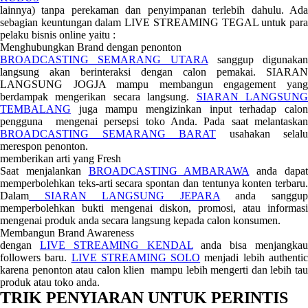
lainnya) tanpa perekaman dan penyimpanan terlebih dahulu. Ada
sebagian keuntungan dalam LIVE STREAMING TEGAL untuk para
pelaku bisnis online yaitu :
Menghubungkan Brand dengan penonton
BROADCASTING SEMARANG UTARA
sanggup digunakan
langsung akan berinteraksi dengan calon pemakai. SIARAN
LANGSUNG JOGJA mampu membangun engagement yang
berdampak mengerikan secara langsung.
SIARAN LANGSUN
TEMBALANG
juga mampu mengizinkan input terhadap calon
pengguna mengenai persepsi toko Anda. Pada saat melantaskan
BROADCASTING SEMARANG BARAT
usahakan selalu
merespon penonton.
memberikan arti yang Fresh
Saat menjalankan
BROADCASTING AMBARAWA
anda dapa
memperbolehkan teks-arti secara spontan dan tentunya konten terbaru.
Dalam
SIARAN LANGSUNG JEPARA
anda sanggu
memperbolehkan bukti mengenai diskon, promosi, atau informasi
mengenai produk anda secara langsung kepada calon konsumen.
Membangun Brand Awareness
dengan
LIVE STREAMING KENDAL
anda bisa menjangka
followers baru.
LIVE STREAMING SOLO
menjadi lebih authenti
karena penonton atau calon klien mampu lebih mengerti dan lebih tau
produk atau toko anda.
TRIK PENYIARAN UNTUK PERINTIS