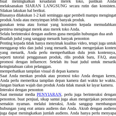
buat meningkatkan kesadaran merek toko, pastikan Anda
melaksanakan SIARAN LANGSUNG secara rutin dan konsisten.
Silakan lakukan hal berikut.
Biasanya dilakukan 1-2 kali seminggu agar pembeli mampu mengingat
produk Anda atau menyimpan lebih banyak produk.
gunakan tema atau format yang konsisten kepada memudahkan
pemirsa mengingat merek atau merek toko Anda.
Selalu berinteraksi dengan audiens guna menjalin hubungan dua arah
Buatlah judul yang sanggup menarik banyak penonton
Penting kepada tidak hanya menyimak kualitas video, tetapi juga untuk
menggarap teks dan judul yang menarik. kepada mengerjakan konten
yang menarik, Anda perlu memperhatikan dulu jenis kontennya,
seperti tutorial penggunaan produk, rilis produk baru, FAQ, atau
promosi dengan influencer. Setelah itu buat judul untuk menarik
keingintahuan calon pelanggan.
memperhatikan tampilan visual di depan kamera
Saat Anda menkan produk atau promosi toko Anda dengan keren,
Anda perlu memeriksa tampilan depan kamera dari waktu ke waktu.
Jangan biarkan wajah dan produk Anda tidak masuk ke layar kamera.
Interaksi dengan penonton
Saat memutar media
PENYIARAN
, perlu juga berinteraksi denga
penonton. buat penjual, sikap santai juga akan mengerjakan penonton
semakin nyaman. melalui interaksi, Anda sanggup membangun
hubungan yang erat antara audiens dan Anda. Akrab dengan audiens
juga dapat meningkatkan jumlah audiens. Anda hanya perlu menyapa