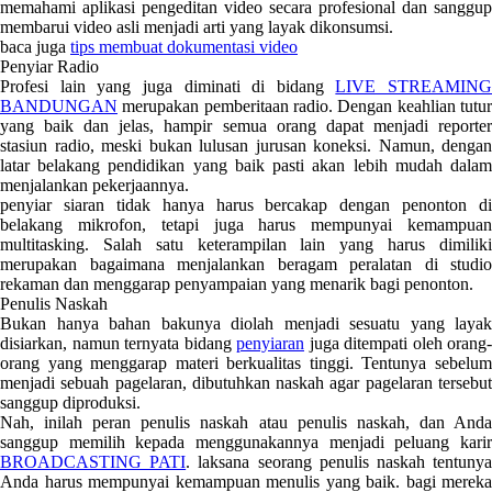
memahami aplikasi pengeditan video secara profesional dan sanggup
membarui video asli menjadi arti yang layak dikonsumsi.
baca juga
tips membuat dokumentasi video
Penyiar Radio
Profesi lain yang juga diminati di bidang
LIVE STREAMING
BANDUNGAN
merupakan pemberitaan radio. Dengan keahlian tutur
yang baik dan jelas, hampir semua orang dapat menjadi reporter
stasiun radio, meski bukan lulusan jurusan koneksi. Namun, dengan
latar belakang pendidikan yang baik pasti akan lebih mudah dalam
menjalankan pekerjaannya.
penyiar siaran tidak hanya harus bercakap dengan penonton di
belakang mikrofon, tetapi juga harus mempunyai kemampuan
multitasking. Salah satu keterampilan lain yang harus dimiliki
merupakan bagaimana menjalankan beragam peralatan di studio
rekaman dan menggarap penyampaian yang menarik bagi penonton.
Penulis Naskah
Bukan hanya bahan bakunya diolah menjadi sesuatu yang layak
disiarkan, namun ternyata bidang
penyiaran
juga ditempati oleh orang-
orang yang menggarap materi berkualitas tinggi. Tentunya sebelum
menjadi sebuah pagelaran, dibutuhkan naskah agar pagelaran tersebut
sanggup diproduksi.
Nah, inilah peran penulis naskah atau penulis naskah, dan Anda
sanggup memilih kepada menggunakannya menjadi peluang karir
BROADCASTING PATI
. laksana seorang penulis naskah tentuny
Anda harus mempunyai kemampuan menulis yang baik. bagi mereka