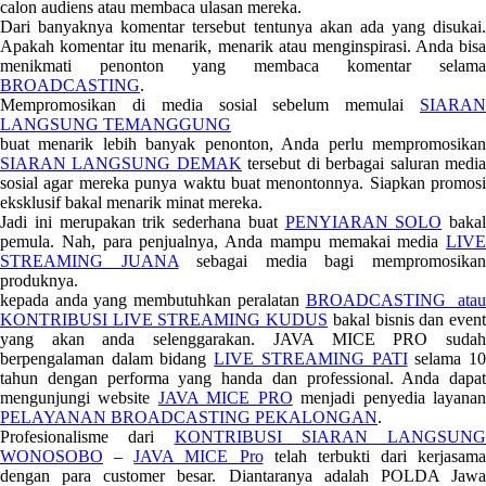
calon audiens atau membaca ulasan mereka.
Dari banyaknya komentar tersebut tentunya akan ada yang disukai.
Apakah komentar itu menarik, menarik atau menginspirasi. Anda bisa
menikmati penonton yang membaca komentar selama
BROADCASTING
.
Mempromosikan di media sosial sebelum memulai
SIARAN
LANGSUNG TEMANGGUNG
buat menarik lebih banyak penonton, Anda perlu mempromosikan
SIARAN LANGSUNG DEMAK
tersebut di berbagai saluran medi
sosial agar mereka punya waktu buat menontonnya. Siapkan promosi
eksklusif bakal menarik minat mereka.
Jadi ini merupakan trik sederhana buat
PENYIARAN SOLO
bakal
pemula. Nah, para penjualnya, Anda mampu memakai media
LIVE
STREAMING JUANA
sebagai media bagi mempromosika
produknya.
kepada anda yang membutuhkan peralatan
BROADCASTING ata
KONTRIBUSI LIVE STREAMING KUDUS
bakal bisnis dan even
yang akan anda selenggarakan. JAVA MICE PRO sudah
berpengalaman dalam bidang
LIVE STREAMING PATI
selama 1
tahun dengan performa yang handa dan professional. Anda dapat
mengunjungi website
JAVA MICE PRO
menjadi penyedia layana
PELAYANAN BROADCASTING PEKALONGAN
.
Profesionalisme dari
KONTRIBUSI SIARAN LANGSUNG
WONOSOBO
–
JAVA MICE Pro
telah terbukti dari kerjasama
dengan para customer besar. Diantaranya adalah POLDA Jawa