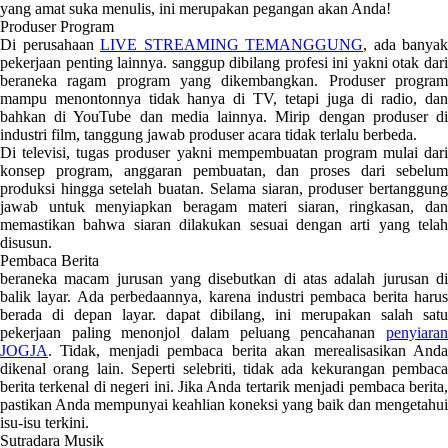
yang amat suka menulis, ini merupakan pegangan akan Anda!
Produser Program
Di perusahaan
LIVE STREAMING TEMANGGUNG
, ada banyak
pekerjaan penting lainnya. sanggup dibilang profesi ini yakni otak dari
beraneka ragam program yang dikembangkan. Produser program
mampu menontonnya tidak hanya di TV, tetapi juga di radio, dan
bahkan di YouTube dan media lainnya. Mirip dengan produser di
industri film, tanggung jawab produser acara tidak terlalu berbeda.
Di televisi, tugas produser yakni mempembuatan program mulai dari
konsep program, anggaran pembuatan, dan proses dari sebelum
produksi hingga setelah buatan. Selama siaran, produser bertanggung
jawab untuk menyiapkan beragam materi siaran, ringkasan, dan
memastikan bahwa siaran dilakukan sesuai dengan arti yang telah
disusun.
Pembaca Berita
beraneka macam jurusan yang disebutkan di atas adalah jurusan di
balik layar. Ada perbedaannya, karena industri pembaca berita harus
berada di depan layar. dapat dibilang, ini merupakan salah satu
pekerjaan paling menonjol dalam peluang pencahanan
penyiaran
JOGJA
. Tidak, menjadi pembaca berita akan merealisasikan Anda
dikenal orang lain. Seperti selebriti, tidak ada kekurangan pembaca
berita terkenal di negeri ini. Jika Anda tertarik menjadi pembaca berita,
pastikan Anda mempunyai keahlian koneksi yang baik dan mengetahui
isu-isu terkini.
Sutradara Musik