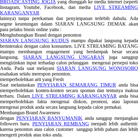
BROADCASTING JOGJA
yang diunggah ke media internet (seperti
Instagram, Youtube, Facebook, dan media
LIVE STREAMIN
KARANGANYAR
lainnya) tanpa perekaman dan penyimpanan terlebih dahulu. Ada
segme keuntungan dalam SIARAN LANGSUNG DEMAK akan
para pelaku bisnis online yaitu :
Menghubungkan Brand dengan penonton
SIARAN LANGSUNG KUDUS
mampu dipakai langsung kepad
berinteraksi dengan calon konsumen. LIVE STREAMING BATANG
mampu membangun engagement yang berdampak besar secara
langsung.
SIARAN LANGSUNG UNGARAN
juga sanggu
mengizinkan input terhadap calon pelanggan mengenai persepsi toko
Anda. Pada saat melayani
SIARAN LANGSUNG WONOSOB
usahakan selalu merespon penonton.
memperbolehkan arti yang Fresh
Saat melantaskan
PENYIARAN SEMARANG TIMUR
anda bis
memperbolehkan konten-konten secara spontan dan tentunya makna
terbaru. Dalam
LIVE STREAMING KARANGANYAR
anda bis
memperbolehkan fakta mengenai diskon, promosi, atau laporan
mengenai produk anda secara langsung kepada calon pemakai.
Membangun Brand Awareness
dengan
PENYIARAN BANYUMANIK
anda sanggup menjangka
followers baru.
PENYIARAN REMBANG
menjadi lebih authentic
karena penonton atau calon customer sanggup lebih paham dan lebih
mengerti produk atau toko anda.