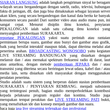
SIARAN LANGSUNG
adalah langkah pengiriman sinyal ke beragam
wilayah secara bergandengan dengan satelit, radio, televisi, hubungan
fakta di jaringan, dll, dan juga bisa dimaknakan sebagai layanan server
akan klien, yang secara bergandengan dan kanal data berita ke banyak
konsumen secara paralel Dari sumber video atau audio mana pun, ini
sangat cepat. Menurut disiplin ilmu koneksi, penyiaran
PEKALONGAN ialah salah satu cabang ilmu koneksi yang
menyangkut pemberitaan SURAKARTA.
reportase PEKALONGAN
yakni suatu perintah atau rantaia
permintaan berupa suara, gambar atau bunyi dan gambar atau grafik,
baik yang bersifat interaktif maupun tidak, dapat diterima melalui alat
penerima arahan.
BROADCASTING WONOSOBO
yaitu kegiata
LIVE STREAMING BANDUNGAN yang disiarkan dengan
melansir dan / atau memakai spektrum frekuensi radio di darat, laut
atau antariksa, dengan metode
pemberitaan JEPARA
dan / atau
transmisi yang diterima secara beriringan lewat udara, kabel dan / atau
media lain, serta disiarkan oleh masyarakat dengan menggunakan
peralatan penerima.
Studio adalah suatu sistem yang berperan dalam stasiun pemberitaan
SURAKARTA / PENYIARAN REMBANG. menjadi subsistem
yang terintegrasi penuh, bagian studio memperbolehkan kontribusi
kepada pelaksana program reguler dan kontinu. Studio juga
merupakan tempat perakitan dan
LIVE STREAMING PATI
bukti
yang menafsirkan ide dan konsep menjadi gambar dan suara.
baca juga
jasa live streaming terlengkap dan profesional