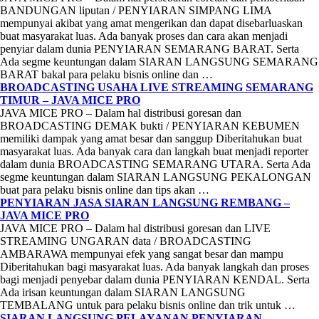
BANDUNGAN liputan / PENYIARAN SIMPANG LIMA
mempunyai akibat yang amat mengerikan dan dapat disebarluaskan
buat masyarakat luas. Ada banyak proses dan cara akan menjadi
penyiar dalam dunia PENYIARAN SEMARANG BARAT. Serta
Ada segme keuntungan dalam SIARAN LANGSUNG SEMARANG
BARAT bakal para pelaku bisnis online dan …
BROADCASTING USAHA LIVE STREAMING SEMARANG
TIMUR – JAVA MICE PRO
JAVA MICE PRO – Dalam hal distribusi goresan dan
BROADCASTING DEMAK bukti / PENYIARAN KEBUMEN
memiliki dampak yang amat besar dan sanggup Diberitahukan buat
masyarakat luas. Ada banyak cara dan langkah buat menjadi reporter
dalam dunia BROADCASTING SEMARANG UTARA. Serta Ada
segme keuntungan dalam SIARAN LANGSUNG PEKALONGAN
buat para pelaku bisnis online dan tips akan …
PENYIARAN JASA SIARAN LANGSUNG REMBANG –
JAVA MICE PRO
JAVA MICE PRO – Dalam hal distribusi goresan dan LIVE
STREAMING UNGARAN data / BROADCASTING
AMBARAWA mempunyai efek yang sangat besar dan mampu
Diberitahukan bagi masyarakat luas. Ada banyak langkah dan proses
bagi menjadi penyebar dalam dunia PENYIARAN KENDAL. Serta
Ada irisan keuntungan dalam SIARAN LANGSUNG
TEMBALANG untuk para pelaku bisnis online dan trik untuk …
SIARAN LANGSUNG PELAYANAN PENYIARAN