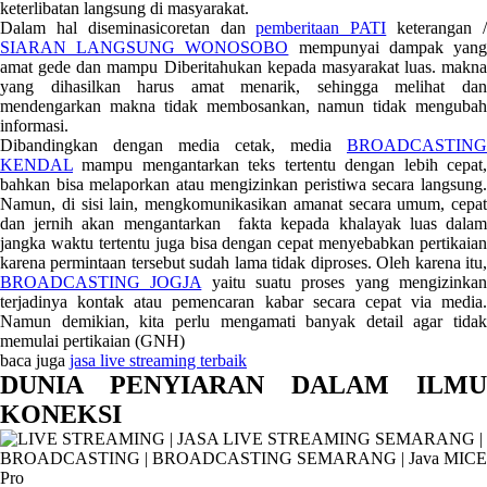
keterlibatan langsung di masyarakat.
Dalam hal diseminasicoretan dan
pemberitaan PATI
keterangan 
SIARAN LANGSUNG WONOSOBO
mempunyai dampak yan
amat gede dan mampu Diberitahukan kepada masyarakat luas. makna
yang dihasilkan harus amat menarik, sehingga melihat dan
mendengarkan makna tidak membosankan, namun tidak mengubah
informasi.
Dibandingkan dengan media cetak, media
BROADCASTING
KENDAL
mampu mengantarkan teks tertentu dengan lebih cepat,
bahkan bisa melaporkan atau mengizinkan peristiwa secara langsung.
Namun, di sisi lain, mengkomunikasikan amanat secara umum, cepat
dan jernih akan mengantarkan fakta kepada khalayak luas dalam
jangka waktu tertentu juga bisa dengan cepat menyebabkan pertikaian
karena permintaan tersebut sudah lama tidak diproses. Oleh karena itu,
BROADCASTING JOGJA
yaitu suatu proses yang mengizinka
terjadinya kontak atau pemencaran kabar secara cepat via media.
Namun demikian, kita perlu mengamati banyak detail agar tidak
memulai pertikaian (GNH)
baca juga
jasa live streaming terbaik
DUNIA PENYIARAN DALAM ILMU
KONEKSI