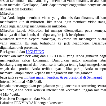
sesuai kebutuhan. Jika Anda ingin membuat video dinamis, disarankan
akan memakai Gorillapod, Anda dapat menyelenggarakan penyesuaian
dengan lebih fleksibel.
Mikrofon
Jika Anda ingin membuat video yang dinamis dan dinamis, silakan
manfaatkan klip di mikrofon. Jika Anda ingin membuat video statis,
Anda juga sanggup menggunakan mikrofon.
Mikrofon Lapel: Mikrofon ini mampu ditempatkan pada kemeja,
biasanya di dekat kerah, dan dipasang ke jack headphone.
Mikrofon terarah: Seperti namanya, mikrofon ini menangkap suara
yang runcing. Itu juga terhubung ke jack headphone. Biasanya
digunakan oleh presenter.
Background dan
LIGHTING
Perhatikan latar belakang dan LIGHTING yang Anda gunakan bagi
mengejutkan calon konsumen. Dianjurkan untuk memakai latar
belakang yang murni dan bersih serta cahaya terang bagi mengerjakan
wajah dan produk Anda terlihat nyata. Jika perlu, Anda mampu
memakai lampu cincin kepada meningkatkan kualitas gambar.
baca juga sewa
lighting murah, lengkap & perofesional di Semarang
Internal Minimal 4MB/detik
kepada mensanggupkan pengalaman yang lancar saat streaming secara
real time, Anda perlu koneksi Internet dan kecepatan unggah minimal
4 MB / detik.
Konsisten Dengan arti dan Visual
Lakukan PENYIARAN dengan konsisten