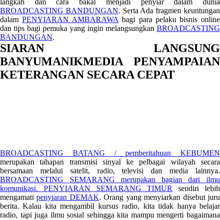
langkah dan cara bakal menjadi penyiar dalam dunia
BROADCASTING BANDUNGAN
. Serta Ada fragmen keuntunga
dalam
PENYIARAN AMBARAWA
bagi para pelaku bisnis onlin
dan tips bagi pemuka yang ingin melangsungkan
BROADCASTING
BANDUNGAN
.
SIARAN LANGSUNG
BANYUMANIKMEDIA PENYAMPAIAN
KETERANGAN SECARA CEPAT
BROADCASTING BATANG / pemberitahuan KEBUMEN
merupakan tahapan transmisi sinyal ke pelbagai wilayah secara
bersamaan melalui satelit, radio, televisi dan media lainnya.
BROADCASTING SEMARANG merupakan bagian dari ilmu
komunikasi.
PENYIARAN SEMARANG TIMUR
sendiri lebi
mengamati
penyiaran DEMAK
. Orang yang menyiarkan disebut jur
berita. Kalau kita mengambil kursus radio, kita tidak hanya belajar
radio, tapi juga ilmu sosial sehingga kita mampu mengerti bagaimana