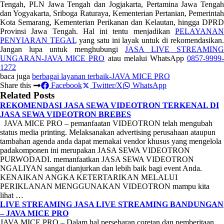
Tengah, PLN Jawa Tengah dan Jogjakarta, Pertamina Jawa Tengah
dan Yogyakarta, Sriboga Raturaya, Kementerian Pertanian, Pemerintah
Kota Semarang, Kementerian Perikanan dan Kelautan, hingga DPRD
Provinsi Jawa Tengah. Hal ini tentu menjadikan
PELAYANAN
PENYIARAN TEGAL
yang satu ini layak untuk di rekomendasikan.
Jangan lupa untuk menghubungi
JASA LIVE STREAMING
UNGARAN-JAVA MICE PRO
atau melalui WhatsApp
0857-9999
1272
baca juga
berbagai layanan terbaik-JAVA MICE PRO
Share this
Facebook
Twitter/X
WhatsApp
Related Posts
REKOMENDASI JASA SEWA VIDEOTRON TERKENAL DI
JASA SEWA VIDEOTRON BREBES
JAVA MICE PRO – pemanfaatan VIDEOTRON telah mengubah
status media printing. Melaksanakan advertising perusahaan ataupun
tambahan agenda anda dapat memakai vendor khusus yang mengelola
padakomponen ini merupakan JASA SEWA VIDEOTRON
PURWODADI. memanfaatkan JASA SEWA VIDEOTRON
NGALIYAN sangat dianjurkan dan lebih baik bagi event Anda.
KENAIKAN ANGKA KETERTARIKAN MELALUI
PERIKLANAN MENGGUNAKAN VIDEOTRON mampu kita
lihat …
LIVE STREAMING JASA LIVE STREAMING BANDUNGAN
– JAVA MICE PRO
JAVA MICE PRO – Dalam hal persebaran coretan dan pemberitaan