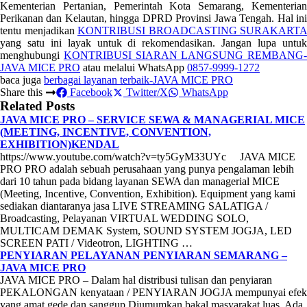
Kementerian Pertanian, Pemerintah Kota Semarang, Kementerian
Perikanan dan Kelautan, hingga DPRD Provinsi Jawa Tengah. Hal ini
tentu menjadikan
KONTRIBUSI BROADCASTING SURAKARTA
yang satu ini layak untuk di rekomendasikan. Jangan lupa untuk
menghubungi
KONTRIBUSI SIARAN LANGSUNG REMBANG-
JAVA MICE PRO
atau melalui WhatsApp
0857-9999-1272
baca juga
berbagai layanan terbaik-JAVA MICE PRO
Share this
Facebook
Twitter/X
WhatsApp
Related Posts
JAVA MICE PRO – SERVICE SEWA & MANAGERIAL MICE
(MEETING, INCENTIVE, CONVENTION,
EXHIBITION)KENDAL
https://www.youtube.com/watch?v=ty5GyM33UYc JAVA MICE
PRO PRO adalah sebuah perusahaan yang punya pengalaman lebih
dari 10 tahun pada bidang layanan SEWA dan managerial MICE
(Meeting, Incentive, Convention, Exhibition). Equipment yang kami
sediakan diantaranya jasa LIVE STREAMING SALATIGA /
Broadcasting, Pelayanan VIRTUAL WEDDING SOLO,
MULTICAM DEMAK System, SOUND SYSTEM JOGJA, LED
SCREEN PATI / Videotron, LIGHTING …
PENYIARAN PELAYANAN PENYIARAN SEMARANG –
JAVA MICE PRO
JAVA MICE PRO – Dalam hal distribusi tulisan dan penyiaran
PEKALONGAN kenyataan / PENYIARAN JOGJA mempunyai efek
yang amat gede dan sanggup Diumumkan bakal masyarakat luas. Ada