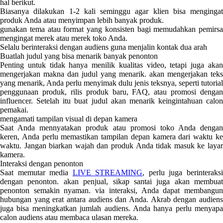
hal berikut.
Biasanya dilakukan 1-2 kali seminggu agar klien bisa mengingat
produk Anda atau menyimpan lebih banyak produk.
gunakan tema atau format yang konsisten bagi memudahkan pemirsa
mengingat merek atau merek toko Anda.
Selalu berinteraksi dengan audiens guna menjalin kontak dua arah
Buatlah judul yang bisa menarik banyak penonton
Penting untuk tidak hanya menilik kualitas video, tetapi juga akan
mengerjakan makna dan judul yang menarik. akan mengerjakan teks
yang menarik, Anda perlu menyimak dulu jenis teksnya, seperti tutorial
penggunaan produk, rilis produk baru, FAQ, atau promosi dengan
influencer. Setelah itu buat judul akan menarik keingintahuan calon
pemakai.
mengamati tampilan visual di depan kamera
Saat Anda mennyatakan produk atau promosi toko Anda dengan
keren, Anda perlu memastikan tampilan depan kamera dari waktu ke
waktu. Jangan biarkan wajah dan produk Anda tidak masuk ke layar
kamera.
Interaksi dengan penonton
Saat memutar media
LIVE STREAMING
, perlu juga berinteraks
dengan penonton. akan penjual, sikap santai juga akan membuat
penonton semakin nyaman. via interaksi, Anda dapat membangun
hubungan yang erat antara audiens dan Anda. Akrab dengan audiens
juga bisa meningkatkan jumlah audiens. Anda hanya perlu menyapa
calon audiens atau membaca ulasan mereka.