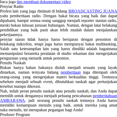
baca juga
tips membuat dokumentasi video
Penyiar Radio
Profesi lain yang juga diminati di bidang
BROADCASTING JUANA
yaitu pemberitaan radio. Dengan bakat bicara yang baik dan dapat
dipahami, hampir semua orang sanggup menjadi reporter stasiun radio,
meski bukan lulusan jurusan hubungan. Namun, dengan latar belakang
pendidikan yang baik pasti akan lebih mudah dalam menjalankan
pekerjaannya.
penyiar siaran tidak hanya harus berujaran dengan penonton di
belakang mikrofon, tetapi juga harus mempunyai bakat multitasking.
Salah satu keterampilan lain yang harus dimiliki adalah bagaimana
memanipulasi beraneka peralatan di studio rekaman dan mengerjakan
penguraian yang menarik untuk penonton.
Penulis Naskah
Bukan hanya bahan bakunya diolah menjadi sesuatu yang layak
disiarkan, namun ternyata bidang
pemberitaan
juga ditempati ole
orang-orang yang mengerjakan materi berkualitas tinggi. Tentunya
sebelum menjadi sebuah event, dibutuhkan naskah agar pertunjukan
tersebut mampu dikreasi.
Nah, inilah peran penulis naskah atau penulis naskah, dan Anda dapat
memilih untuk dengannya menjadi peluang pencahanan
pemberitahuan
AMBARAWA
. jadi seorang penulis naskah tentunya Anda harus
memiliki kemampuan menulis yang baik. untuk mereka yang amat
suka menulis, ini merupakan pegangan bagi Anda!
Produser Program