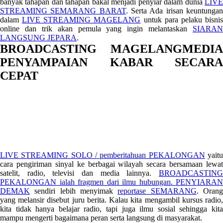
banyak tahapan dan tahapan bakal menjadi penyiar dalam dunia
LIVE
STREAMING SEMARANG BARAT
. Serta Ada irisan keuntunga
dalam
LIVE STREAMING MAGELANG
untuk para pelaku bisni
online dan trik akan pemula yang ingin melantaskan
SIARAN
LANGSUNG JEPARA
.
BROADCASTING MAGELANGMEDIA
PENYAMPAIAN KABAR SECARA
CEPAT
LIVE STREAMING SOLO / pemberitahuan PEKALONGAN
yait
cara pengiriman sinyal ke berbagai wilayah secara bersamaan lewat
satelit, radio, televisi dan media lainnya.
BROADCASTING
PEKALONGAN ialah fragmen dari ilmu hubungan.
PENYIARAN
DEMAK
sendiri lebih menyimak
reportase SEMARANG
. Oran
yang melansir disebut juru berita. Kalau kita mengambil kursus radio,
kita tidak hanya belajar radio, tapi juga ilmu sosial sehingga kita
mampu mengerti bagaimana peran serta langsung di masyarakat.