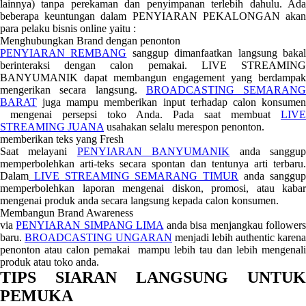
lainnya) tanpa perekaman dan penyimpanan terlebih dahulu. Ada
beberapa keuntungan dalam PENYIARAN PEKALONGAN akan
para pelaku bisnis online yaitu :
Menghubungkan Brand dengan penonton
PENYIARAN REMBANG
sanggup dimanfaatkan langsung baka
berinteraksi dengan calon pemakai. LIVE STREAMING
BANYUMANIK dapat membangun engagement yang berdampak
mengerikan secara langsung.
BROADCASTING SEMARANG
BARAT
juga mampu memberikan input terhadap calon konsumen
mengenai persepsi toko Anda. Pada saat membuat
LIVE
STREAMING JUANA
usahakan selalu merespon penonton.
memberikan teks yang Fresh
Saat melayani
PENYIARAN BANYUMANIK
anda sanggu
memperbolehkan arti-teks secara spontan dan tentunya arti terbaru.
Dalam
LIVE STREAMING SEMARANG TIMUR
anda sanggu
memperbolehkan laporan mengenai diskon, promosi, atau kabar
mengenai produk anda secara langsung kepada calon konsumen.
Membangun Brand Awareness
via
PENYIARAN SIMPANG LIMA
anda bisa menjangkau follower
baru.
BROADCASTING UNGARAN
menjadi lebih authentic karena
penonton atau calon pemakai mampu lebih tau dan lebih mengenali
produk atau toko anda.
TIPS SIARAN LANGSUNG UNTUK
PEMUKA