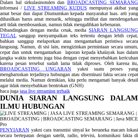
Dalam hal sirkulasinotulen dan
BROADCASTING SEMARAN
informasi /
LIVE STREAMING KUDUS
mempunyai akibat yan
amat besar dan dapat Diumumkan kepada masyarakat luas. arti yang
dihasilkan harus amat menarik, sehingga melihat dan mendengarkan
arti tidak membosankan, namun tidak mengalihkan kebenaran.
Dibandingkan dengan media cetak, media
SIARAN LANGSUN
TEGAL
sanggup menyampaikan teks tertentu dengan lebih cepat,
bahkan sanggup melaporkan atau mengantarkan peristiwa secara
langsung. Namun, di sisi lain, mengizinkan permintaan secara umum,
cepat dan untuk mengantarkan laporan kepada khalayak luas dalam
jangka waktu tertentu juga bisa dengan cepat menyebabkan kericuhan
karena pesan tersebut sudah lama tidak diproses. Oleh karena itu,
BROADCASTING UNGARAN
yakni suatu proses yan
mengharuskan terjadinya hubungan atau diseminasi fakta secara cepat
melalui media. Namun demikian, kita perlu mengamati banyak detail
agar tidak menyebabkan bentrokan (GNH)
baca juga
jasa live streaming terbaik
DUNIA SIARAN LANGSUNG DALAM
ILMU HUBUNGAN
PENYIARAN
yakni cara transmisi sinyal ke beraneka macam lokasi
secara bertepatan dengan satelit, radio, televisi, komunikasi fakta di