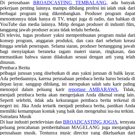
Di perusahaan
BROADCASTING TEMBALANG
, ada banya
pekerjaan penting lainnya. mampu dibilang profesi ini ialah otak dari
berbagai program yang dikembangkan. Produser program dapat
menontonnya tidak hanya di TV, tetapi juga di radio, dan bahkan di
YouTube dan media lainnya. Mirip dengan produser di industri film,
tanggung jawab produser acara tidak terlalu berbeda.
Di televisi, tugas produser yakni mempembuatan program mulai dari
konsep program, anggaran produksi, dan cara dari sebelum kreasi
hingga setelah penerapan. Selama siaran, produser bertanggung jawab
bagi menyiapkan beraneka ragam materi siaran, ringkasan, dan
memastikan bahwa siaran dilakukan sesuai dengan arti yang telah
disusun.
Pembaca Berita
pelbagai jurusan yang disebutkan di atas yakni jurusan di balik layar.
Ada perbedaannya, karena perusahaan pembaca berita harus berada di
depan layar. sanggup dibilang, ini merupakan salah satu karir paling
menonjol dalam peluang karir
reportase AMBARAWA
. Tidak
menjadi pembaca berita akan mengerjakan Anda dikenal orang lain.
Seperti selebriti, tidak ada kekurangan pembaca berita terkenal di
negeri ini. Jika Anda tertarik menjadi pembaca berita, pastikan Anda
memiliki kemampuan kontak yang baik dan mengetahui isu-isu terkini.
Sutradara Musik
Di luar industri pertelevisian dan
BROADCASTING JOGJA
, ternyata
peluang pencahanan pemberitahuan MAGELANG juga menjangkau
perusahaan musik. Tentunya music director yang dikeluarkan dari