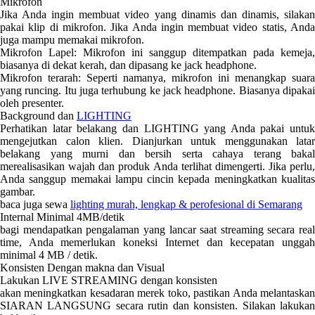
Mikrofon
Jika Anda ingin membuat video yang dinamis dan dinamis, silakan
pakai klip di mikrofon. Jika Anda ingin membuat video statis, Anda
juga mampu memakai mikrofon.
Mikrofon Lapel: Mikrofon ini sanggup ditempatkan pada kemeja,
biasanya di dekat kerah, dan dipasang ke jack headphone.
Mikrofon terarah: Seperti namanya, mikrofon ini menangkap suara
yang runcing. Itu juga terhubung ke jack headphone. Biasanya dipakai
oleh presenter.
Background dan
LIGHTING
Perhatikan latar belakang dan LIGHTING yang Anda pakai untuk
mengejutkan calon klien. Dianjurkan untuk menggunakan latar
belakang yang murni dan bersih serta cahaya terang bakal
merealisasikan wajah dan produk Anda terlihat dimengerti. Jika perlu,
Anda sanggup memakai lampu cincin kepada meningkatkan kualitas
gambar.
baca juga sewa
lighting murah, lengkap & perofesional di Semarang
Internal Minimal 4MB/detik
bagi mendapatkan pengalaman yang lancar saat streaming secara real
time, Anda memerlukan koneksi Internet dan kecepatan unggah
minimal 4 MB / detik.
Konsisten Dengan makna dan Visual
Lakukan LIVE STREAMING dengan konsisten
akan meningkatkan kesadaran merek toko, pastikan Anda melantaskan
SIARAN LANGSUNG secara rutin dan konsisten. Silakan lakukan