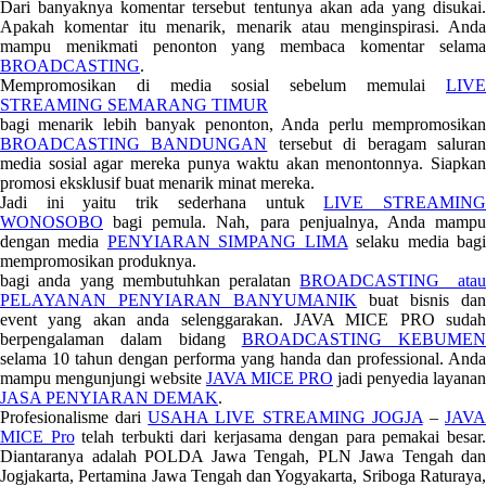
Dari banyaknya komentar tersebut tentunya akan ada yang disukai.
Apakah komentar itu menarik, menarik atau menginspirasi. Anda
mampu menikmati penonton yang membaca komentar selama
BROADCASTING
.
Mempromosikan di media sosial sebelum memulai
LIVE
STREAMING SEMARANG TIMUR
bagi menarik lebih banyak penonton, Anda perlu mempromosikan
BROADCASTING BANDUNGAN
tersebut di beragam salura
media sosial agar mereka punya waktu akan menontonnya. Siapkan
promosi eksklusif buat menarik minat mereka.
Jadi ini yaitu trik sederhana untuk
LIVE STREAMIN
WONOSOBO
bagi pemula. Nah, para penjualnya, Anda mampu
dengan media
PENYIARAN SIMPANG LIMA
selaku media bag
mempromosikan produknya.
bagi anda yang membutuhkan peralatan
BROADCASTING ata
PELAYANAN PENYIARAN BANYUMANIK
buat bisnis dan
event yang akan anda selenggarakan. JAVA MICE PRO sudah
berpengalaman dalam bidang
BROADCASTING KEBUMEN
selama 10 tahun dengan performa yang handa dan professional. Anda
mampu mengunjungi website
JAVA MICE PRO
jadi penyedia layanan
JASA PENYIARAN DEMAK
.
Profesionalisme dari
USAHA LIVE STREAMING JOGJA
–
JAV
MICE Pro
telah terbukti dari kerjasama dengan para pemakai besar
Diantaranya adalah POLDA Jawa Tengah, PLN Jawa Tengah dan
Jogjakarta, Pertamina Jawa Tengah dan Yogyakarta, Sriboga Raturaya,