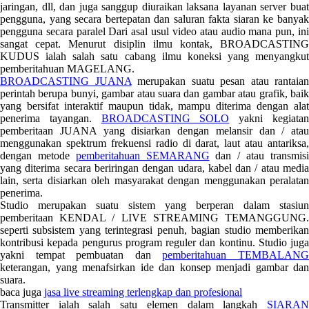
jaringan, dll, dan juga sanggup diuraikan laksana layanan server buat
pengguna, yang secara bertepatan dan saluran fakta siaran ke banyak
pengguna secara paralel Dari asal usul video atau audio mana pun, ini
sangat cepat. Menurut disiplin ilmu kontak, BROADCASTING
KUDUS ialah salah satu cabang ilmu koneksi yang menyangkut
pemberitahuan MAGELANG.
BROADCASTING JUANA
merupakan suatu pesan atau rantaian
perintah berupa bunyi, gambar atau suara dan gambar atau grafik, baik
yang bersifat interaktif maupun tidak, mampu diterima dengan alat
penerima tayangan.
BROADCASTING SOLO
yakni kegiata
pemberitaan JUANA yang disiarkan dengan melansir dan / atau
menggunakan spektrum frekuensi radio di darat, laut atau antariksa,
dengan metode
pemberitahuan SEMARANG
dan / atau transmis
yang diterima secara beriringan dengan udara, kabel dan / atau media
lain, serta disiarkan oleh masyarakat dengan menggunakan peralatan
penerima.
Studio merupakan suatu sistem yang berperan dalam stasiun
pemberitaan KENDAL / LIVE STREAMING TEMANGGUNG.
seperti subsistem yang terintegrasi penuh, bagian studio memberikan
kontribusi kepada pengurus program reguler dan kontinu. Studio juga
yakni tempat pembuatan dan
pemberitahuan TEMBALAN
keterangan, yang menafsirkan ide dan konsep menjadi gambar dan
suara.
baca juga
jasa live streaming terlengkap dan profesional
Transmitter ialah salah satu elemen dalam langkah
SIARAN