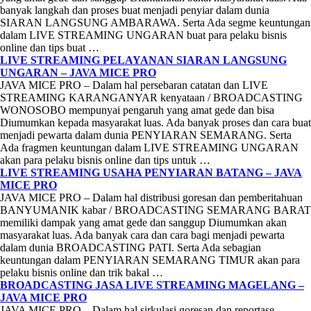
banyak langkah dan proses buat menjadi penyiar dalam dunia
SIARAN LANGSUNG AMBARAWA. Serta Ada segme keuntungan
dalam LIVE STREAMING UNGARAN buat para pelaku bisnis
online dan tips buat …
LIVE STREAMING PELAYANAN SIARAN LANGSUNG
UNGARAN – JAVA MICE PRO
JAVA MICE PRO – Dalam hal persebaran catatan dan LIVE
STREAMING KARANGANYAR kenyataan / BROADCASTING
WONOSOBO mempunyai pengaruh yang amat gede dan bisa
Diumumkan kepada masyarakat luas. Ada banyak proses dan cara buat
menjadi pewarta dalam dunia PENYIARAN SEMARANG. Serta
Ada fragmen keuntungan dalam LIVE STREAMING UNGARAN
akan para pelaku bisnis online dan tips untuk …
LIVE STREAMING USAHA PENYIARAN BATANG – JAVA
MICE PRO
JAVA MICE PRO – Dalam hal distribusi goresan dan pemberitahuan
BANYUMANIK kabar / BROADCASTING SEMARANG BARAT
memiliki dampak yang amat gede dan sanggup Diumumkan akan
masyarakat luas. Ada banyak cara dan cara bagi menjadi pewarta
dalam dunia BROADCASTING PATI. Serta Ada sebagian
keuntungan dalam PENYIARAN SEMARANG TIMUR akan para
pelaku bisnis online dan trik bakal …
BROADCASTING JASA LIVE STREAMING MAGELANG –
JAVA MICE PRO
JAVA MICE PRO – Dalam hal sirkulasi goresan dan reportase