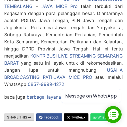
TEMBALANG
–
JAVA MICE Pro
telah terbukti dari
kerjasama dengan para pelanggan besar. Diantaranya
adalah POLDA Jawa Tengah, PLN Jawa Tengah dan
Jogjakarta, Pertamina Jawa Tengah dan Yogyakarta,
Sriboga Raturaya, Kementerian Pertanian, Pemerintah
Kota Semarang, Kementerian Perikanan dan Kelautan,
hingga DPRD Provinsi Jawa Tengah. Hal ini tentu
menjadikan
KONTRIBUSI LIVE STREAMING SEMARANG
BARAT
yang satu ini layak untuk di rekomendasikan.
Jangan lupa untuk menghubungi
USAHA
BROADCASTING PATI-JAVA MICE PRO
atau melalui
WhatsApp
0857-9999-1272
Message on WhatsApp
baca juga
berbagai layanan terbaik-JAVA MICE PRO
SHARE THIS
Facebook
Twitter/X
WhatsApp