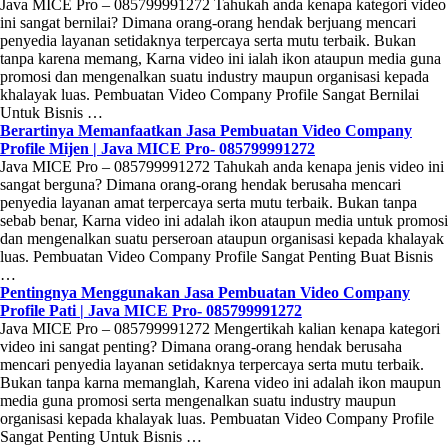
Java MICE Pro – 085799991272 Tahukah anda kenapa kategori video
ini sangat bernilai? Dimana orang-orang hendak berjuang mencari
penyedia layanan setidaknya terpercaya serta mutu terbaik. Bukan
tanpa karena memang, Karna video ini ialah ikon ataupun media guna
promosi dan mengenalkan suatu industry maupun organisasi kepada
khalayak luas. Pembuatan Video Company Profile Sangat Bernilai
Untuk Bisnis …
Berartinya Memanfaatkan Jasa Pembuatan Video Company
Profile Mijen | Java MICE Pro- 085799991272
Java MICE Pro – 085799991272 Tahukah anda kenapa jenis video ini
sangat berguna? Dimana orang-orang hendak berusaha mencari
penyedia layanan amat terpercaya serta mutu terbaik. Bukan tanpa
sebab benar, Karna video ini adalah ikon ataupun media untuk promosi
dan mengenalkan suatu perseroan ataupun organisasi kepada khalayak
luas. Pembuatan Video Company Profile Sangat Penting Buat Bisnis
…
Pentingnya Menggunakan Jasa Pembuatan Video Company
Profile Pati | Java MICE Pro- 085799991272
Java MICE Pro – 085799991272 Mengertikah kalian kenapa kategori
video ini sangat penting? Dimana orang-orang hendak berusaha
mencari penyedia layanan setidaknya terpercaya serta mutu terbaik.
Bukan tanpa karna memanglah, Karena video ini adalah ikon maupun
media guna promosi serta mengenalkan suatu industry maupun
organisasi kepada khalayak luas. Pembuatan Video Company Profile
Sangat Penting Untuk Bisnis …