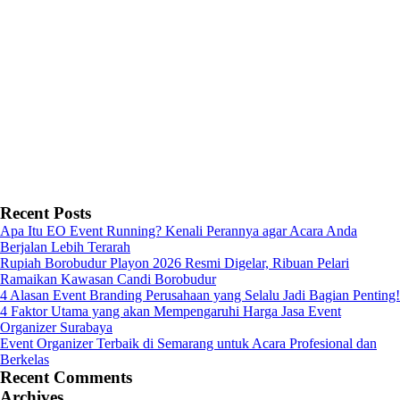
Recent Posts
Apa Itu EO Event Running? Kenali Perannya agar Acara Anda
Berjalan Lebih Terarah
Rupiah Borobudur Playon 2026 Resmi Digelar, Ribuan Pelari
Ramaikan Kawasan Candi Borobudur
4 Alasan Event Branding Perusahaan yang Selalu Jadi Bagian Penting!
4 Faktor Utama yang akan Mempengaruhi Harga Jasa Event
Organizer Surabaya
Event Organizer Terbaik di Semarang untuk Acara Profesional dan
Berkelas
Recent Comments
Archives