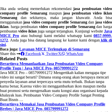
Jika anda sedang memerlukan rekomendasi
jasa pembuatan vide
company profile
Semarang
maupun
jasa pembuatan video ikla
Semarang
dan sekitarnya, maka jangan khawatir. Anda bisa
menggunakan
jasa video company profile
Semarang
dan
jasa video
iklan
. harga pembuatan
video company profile
Semarang
dan harga
pembuatan
video iklan
juga sangat terjangkau. Kunjungi website
Java
MICE Pro
atau hubungi kami melalui whatsapp kami
0857-9999-
1272
. Anda juga bisa datang langsung ke kantor kami dengan
klik d
sini
.
Baca juga:
Layanan MICE Terlengkap di Semarang
Share this
Facebook
Twitter/X
WhatsApp
Related Posts
Berartinya Memanfaatkan Jasa Pembuatan Video Company
Profile Tugu | Java MICE Pro- 085799991272
Java MICE Pro – 085799991272 Mengertikah kalian mengapa tipe
video ini sangat berarti? Dimana orang-orang akan berupaya mencari
penyedia layanan amat terpercaya serta mutu terbaik. Bukan tanpa
karna benar, Karena video ini menggambarkan ikon maupun media
buat promosi serta mengenalkan suatu kongsi atau organisasi kepada
khalayak luas. Pembuatan Video Company Profile Sangat Penting
Buat Bisnis …
Berartinya Memakai Jasa Pembuatan Video Company Profile
Brebes | Java MICE Pro- 085799991272