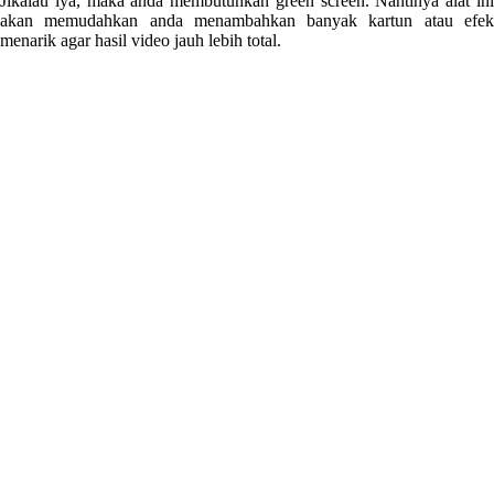
Jikalau iya, maka anda membutuhkan green screen. Nantinya alat ini
akan memudahkan anda menambahkan banyak kartun atau efek
menarik agar hasil video jauh lebih total.