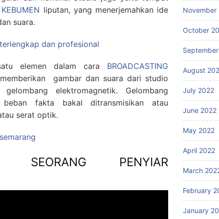
n KEBUMEN
liputan, yang menerjemahkan ide
November 
an suara.
October 2
 terlengkap dan profesional
September
h satu elemen dalam cara
BROADCASTING
August 20
 memberikan gambar dan suara dari studio
 gelombang elektromagnetik. Gelombang
July 2022
beban fakta bakal ditransmisikan atau
June 2022
tau serat optik.
May 2022
g semarang
April 2022
I SEORANG PENYIAR
March 202
February 2
January 2