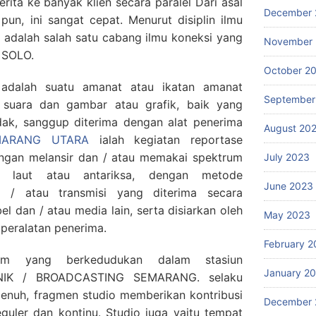
rita ke banyak klien secara paralel Dari asal
December 
un, ini sangat cepat. Menurut disiplin ilmu
adalah salah satu cabang ilmu koneksi yang
November
 SOLO.
October 2
dalah suatu amanat atau ikatan amanat
September
 suara dan gambar atau grafik, baik yang
idak, sanggup diterima dengan alat penerima
August 20
MARANG UTARA
ialah kegiatan reportase
gan melansir dan / atau memakai spektrum
July 2023
t, laut atau antariksa, dengan metode
June 2023
/ atau transmisi yang diterima secara
l dan / atau media lain, serta disiarkan oleh
May 2023
peralatan penerima.
February 2
tem yang berkedudukan dalam stasiun
January 2
IK / BROADCASTING SEMARANG. selaku
penuh, fragmen studio memberikan kontribusi
December 
uler dan kontinu. Studio juga yaitu tempat