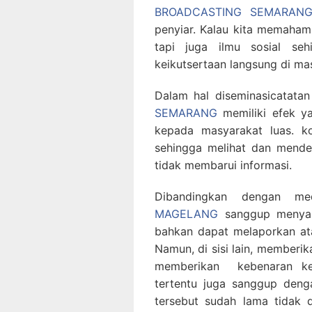
BROADCASTING SEMARANG
penyiar. Kalau kita memahami 
tapi juga ilmu sosial se
keikutsertaan langsung di ma
Dalam hal diseminasicatata
SEMARANG
memiliki efek y
kepada masyarakat luas. k
sehingga melihat dan mend
tidak membarui informasi.
Dibandingkan dengan m
MAGELANG
sanggup menyamp
bahkan dapat melaporkan at
Namun, di sisi lain, memberi
memberikan kebenaran ke
tertentu juga sanggup deng
tersebut sudah lama tidak d