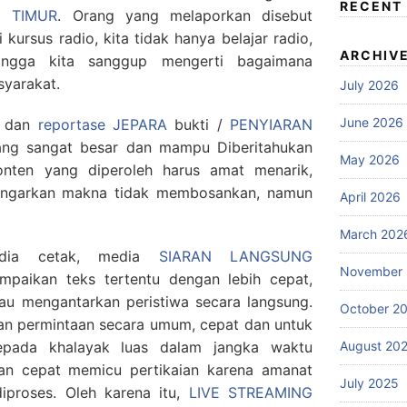
RECENT
 TIMUR
. Orang yang melaporkan disebut
kursus radio, kita tidak hanya belajar radio,
ARCHIV
hingga kita sanggup mengerti bagaimana
syarakat.
July 2026
June 2026
n dan
reportase JEPARA
bukti /
PENYIARAN
ang sangat besar dan mampu Diberitahukan
May 2026
onten yang diperoleh harus amat menarik,
engarkan makna tidak membosankan, namun
April 2026
March 202
edia cetak, media
SIARAN LANGSUNG
November
aikan teks tertentu dengan lebih cepat,
au mengantarkan peristiwa secara langsung.
October 2
kan permintaan secara umum, cepat dan untuk
August 20
pada khalayak luas dalam jangka waktu
an cepat memicu pertikaian karena amanat
July 2025
iproses. Oleh karena itu,
LIVE STREAMING