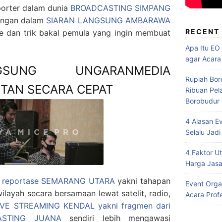
porter dalam dunia
BROADCASTING SIMPANG
tungan dalam
SIARAN LANGSUNG AMBARAWA
RECENT
ne dan trik bakal pemula yang ingin membuat
Apa Itu EO
agar Acara
SUNG UNGARANMEDIA
Rupiah Bor
UTAN SECARA CEPAT
Ribuan Pel
Borobudur
4 Alasan E
Selalu Jadi
4 Faktor 
Harga Jasa
 reportase SEMARANG UTARA
yakni tahapan
Event Orga
wilayah secara bersamaan lewat satelit, radio,
Acara Prof
IVE STREAMING KENDAL yakni fragmen dari
ASTING JUANA
sendiri lebih mengawasi