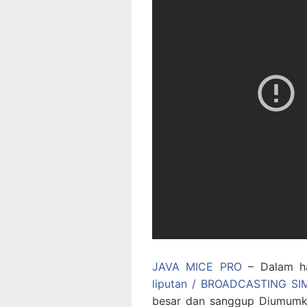
JAVA MICE PRO
– Dalam ha
liputan / BROADCASTING S
besar dan sanggup Diumumka