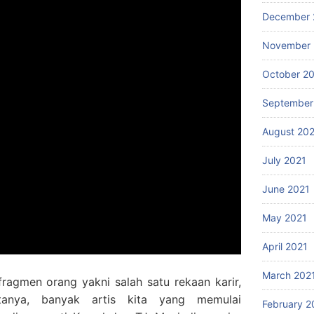
December 
November 
October 2
September
August 20
July 2021
June 2021
May 2021
April 2021
March 202
fragmen orang yakni salah satu rekaan karir,
tanya, banyak artis kita yang memulai
February 2