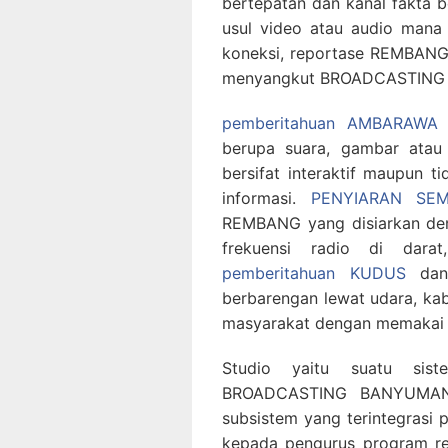
bertepatan dan kanal fakta be
usul video atau audio mana p
koneksi, reportase REMBANG 
menyangkut BROADCASTING
pemberitahuan AMBARAWA
a
berupa suara, gambar atau
bersifat interaktif maupun t
informasi.
PENYIARAN SE
REMBANG yang disiarkan den
frekuensi radio di dara
pemberitahuan KUDUS
dan 
berbarengan lewat udara, kabe
masyarakat dengan memakai 
Studio yaitu suatu sis
BROADCASTING BANYUMAN
subsistem yang terintegrasi 
kepada pengurus program reg