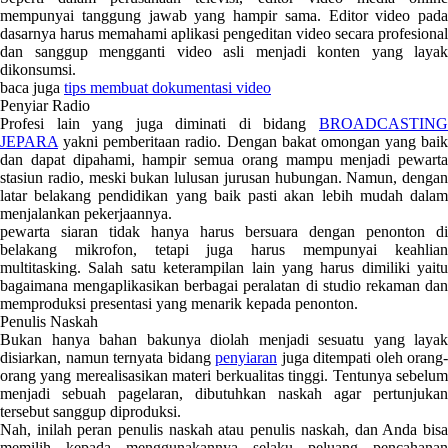
mempunyai tanggung jawab yang hampir sama. Editor video pada
dasarnya harus memahami aplikasi pengeditan video secara profesional
dan sanggup mengganti video asli menjadi konten yang layak
dikonsumsi.
baca juga
tips membuat dokumentasi video
Penyiar Radio
Profesi lain yang juga diminati di bidang
BROADCASTING
JEPARA
yakni pemberitaan radio. Dengan bakat omongan yang baik
dan dapat dipahami, hampir semua orang mampu menjadi pewarta
stasiun radio, meski bukan lulusan jurusan hubungan. Namun, dengan
latar belakang pendidikan yang baik pasti akan lebih mudah dalam
menjalankan pekerjaannya.
pewarta siaran tidak hanya harus bersuara dengan penonton di
belakang mikrofon, tetapi juga harus mempunyai keahlian
multitasking. Salah satu keterampilan lain yang harus dimiliki yaitu
bagaimana mengaplikasikan berbagai peralatan di studio rekaman dan
memproduksi presentasi yang menarik kepada penonton.
Penulis Naskah
Bukan hanya bahan bakunya diolah menjadi sesuatu yang layak
disiarkan, namun ternyata bidang
penyiaran
juga ditempati oleh orang-
orang yang merealisasikan materi berkualitas tinggi. Tentunya sebelum
menjadi sebuah pagelaran, dibutuhkan naskah agar pertunjukan
tersebut sanggup diproduksi.
Nah, inilah peran penulis naskah atau penulis naskah, dan Anda bisa
memilih kepada menggunakannya selaku peluang pencahanan