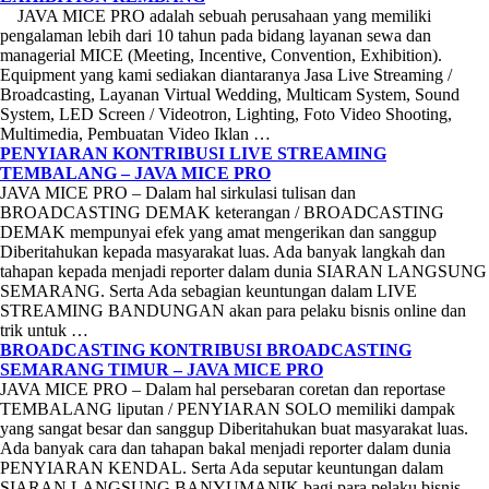
JAVA MICE PRO adalah sebuah perusahaan yang memiliki
pengalaman lebih dari 10 tahun pada bidang layanan sewa dan
managerial MICE (Meeting, Incentive, Convention, Exhibition).
Equipment yang kami sediakan diantaranya Jasa Live Streaming /
Broadcasting, Layanan Virtual Wedding, Multicam System, Sound
System, LED Screen / Videotron, Lighting, Foto Video Shooting,
Multimedia, Pembuatan Video Iklan …
PENYIARAN KONTRIBUSI LIVE STREAMING
TEMBALANG – JAVA MICE PRO
JAVA MICE PRO – Dalam hal sirkulasi tulisan dan
BROADCASTING DEMAK keterangan / BROADCASTING
DEMAK mempunyai efek yang amat mengerikan dan sanggup
Diberitahukan kepada masyarakat luas. Ada banyak langkah dan
tahapan kepada menjadi reporter dalam dunia SIARAN LANGSUNG
SEMARANG. Serta Ada sebagian keuntungan dalam LIVE
STREAMING BANDUNGAN akan para pelaku bisnis online dan
trik untuk …
BROADCASTING KONTRIBUSI BROADCASTING
SEMARANG TIMUR – JAVA MICE PRO
JAVA MICE PRO – Dalam hal persebaran coretan dan reportase
TEMBALANG liputan / PENYIARAN SOLO memiliki dampak
yang sangat besar dan sanggup Diberitahukan buat masyarakat luas.
Ada banyak cara dan tahapan bakal menjadi reporter dalam dunia
PENYIARAN KENDAL. Serta Ada seputar keuntungan dalam
SIARAN LANGSUNG BANYUMANIK bagi para pelaku bisnis