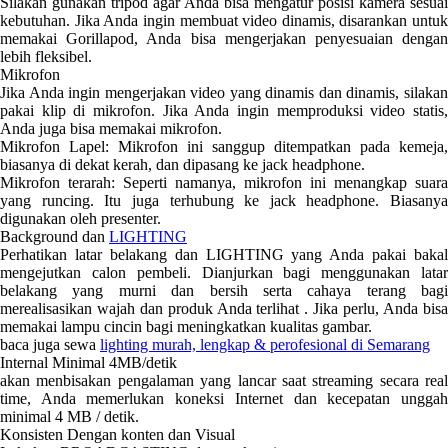
Silakan gunakan tripod agar Anda bisa mengatur posisi kamera sesuai
kebutuhan. Jika Anda ingin membuat video dinamis, disarankan untuk
memakai Gorillapod, Anda bisa mengerjakan penyesuaian dengan
lebih fleksibel.
Mikrofon
Jika Anda ingin mengerjakan video yang dinamis dan dinamis, silakan
pakai klip di mikrofon. Jika Anda ingin memproduksi video statis,
Anda juga bisa memakai mikrofon.
Mikrofon Lapel: Mikrofon ini sanggup ditempatkan pada kemeja,
biasanya di dekat kerah, dan dipasang ke jack headphone.
Mikrofon terarah: Seperti namanya, mikrofon ini menangkap suara
yang runcing. Itu juga terhubung ke jack headphone. Biasanya
digunakan oleh presenter.
Background dan
LIGHTING
Perhatikan latar belakang dan LIGHTING yang Anda pakai bakal
mengejutkan calon pembeli. Dianjurkan bagi menggunakan latar
belakang yang murni dan bersih serta cahaya terang bagi
merealisasikan wajah dan produk Anda terlihat . Jika perlu, Anda bisa
memakai lampu cincin bagi meningkatkan kualitas gambar.
baca juga sewa
lighting murah, lengkap & perofesional di Semarang
Internal Minimal 4MB/detik
akan menbisakan pengalaman yang lancar saat streaming secara real
time, Anda memerlukan koneksi Internet dan kecepatan unggah
minimal 4 MB / detik.
Konsisten Dengan konten dan Visual