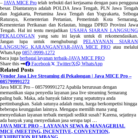
–
JAVA MICE Pro
telah terbukti dari kerjasama dengan para penggun
besar. Diantaranya adalah POLDA Jawa Tengah, PLN Jawa Tengah
dan Jogjakarta, Pertamina Jawa Tengah dan Yogyakarta, Sriboga
Raturaya, Kementerian Pertanian, Pemerintah Kota Semarang,
Kementerian Perikanan dan Kelautan, hingga DPRD Provinsi Jawa
Tengah. Hal ini tentu menjadikan
USAHA SIARAN LANGSUN
PEKALONGAN
yang satu ini layak untuk di rekomendasikan.
Jangan lupa untuk menghubungi
PELAYANAN SIARAN
LANGSUNG KARANGANYAR-JAVA MICE PRO
atau melalu
WhatsApp
0857-9999-1272
baca juga
berbagai layanan terbaik-JAVA MICE PRO
Share this
Facebook
Twitter/X
WhatsApp
Related Posts
Vendor Jasa Live Streaming di Pekalongan | Java MICE Pro –
085799991272
Java MICE Pro – 085799991272 Apabila berurusan dengan
memastikan siapa penyedia layanan jasa live streaming Semarang
paling baik. Maka, ada banyak faktor yang sepatutnya anda
pertimbangkan. Salah satunya adalah mutu, harga berkompetisi hingga
beberapa keunggulan lainnya. Mengapa memilih mana yang
menyediakan layanan terbaik menjadi sedikit susah? Karena, sejatinya
ada banyak yang menyediakan jasa serupa tapi …
JAVA MICE PRO – LAYANAN SEWA & MANAGERIAL
MICE (MEETING, INCENTIVE, CONVENTION,
EXHIBITION REMBANG