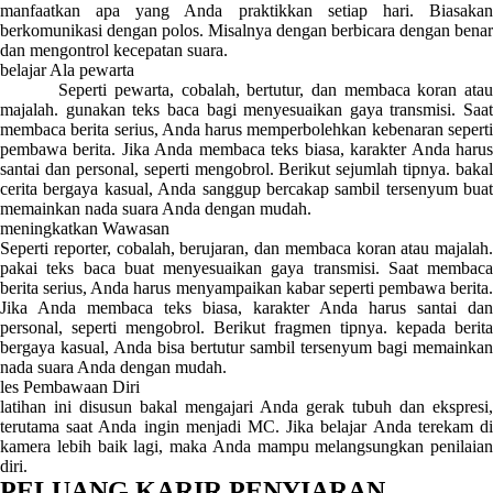
manfaatkan apa yang Anda praktikkan setiap hari. Biasakan
berkomunikasi dengan polos. Misalnya dengan berbicara dengan benar
dan mengontrol kecepatan suara.
belajar Ala pewarta
Seperti pewarta, cobalah, bertutur, dan membaca koran atau
majalah. gunakan teks baca bagi menyesuaikan gaya transmisi. Saat
membaca berita serius, Anda harus memperbolehkan kebenaran seperti
pembawa berita. Jika Anda membaca teks biasa, karakter Anda harus
santai dan personal, seperti mengobrol. Berikut sejumlah tipnya. bakal
cerita bergaya kasual, Anda sanggup bercakap sambil tersenyum buat
memainkan nada suara Anda dengan mudah.
meningkatkan Wawasan
Seperti reporter, cobalah, berujaran, dan membaca koran atau majalah.
pakai teks baca buat menyesuaikan gaya transmisi. Saat membaca
berita serius, Anda harus menyampaikan kabar seperti pembawa berita.
Jika Anda membaca teks biasa, karakter Anda harus santai dan
personal, seperti mengobrol. Berikut fragmen tipnya. kepada berita
bergaya kasual, Anda bisa bertutur sambil tersenyum bagi memainkan
nada suara Anda dengan mudah.
les Pembawaan Diri
latihan ini disusun bakal mengajari Anda gerak tubuh dan ekspresi,
terutama saat Anda ingin menjadi MC. Jika belajar Anda terekam di
kamera lebih baik lagi, maka Anda mampu melangsungkan penilaian
diri.
PELUANG KARIR PENYIARAN