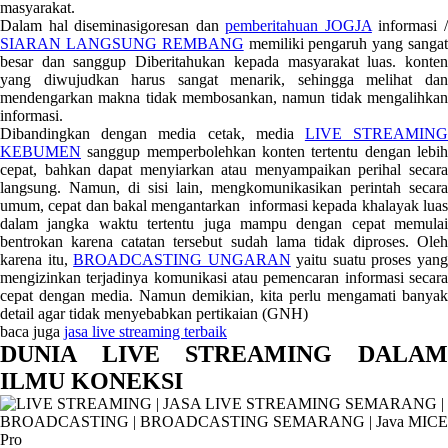
masyarakat.
Dalam hal diseminasigoresan dan
pemberitahuan JOGJA
informasi 
SIARAN LANGSUNG REMBANG
memiliki pengaruh yang sanga
besar dan sanggup Diberitahukan kepada masyarakat luas. konten
yang diwujudkan harus sangat menarik, sehingga melihat dan
mendengarkan makna tidak membosankan, namun tidak mengalihkan
informasi.
Dibandingkan dengan media cetak, media
LIVE STREAMIN
KEBUMEN
sanggup memperbolehkan konten tertentu dengan lebih
cepat, bahkan dapat menyiarkan atau menyampaikan perihal secara
langsung. Namun, di sisi lain, mengkomunikasikan perintah secara
umum, cepat dan bakal mengantarkan informasi kepada khalayak luas
dalam jangka waktu tertentu juga mampu dengan cepat memulai
bentrokan karena catatan tersebut sudah lama tidak diproses. Oleh
karena itu,
BROADCASTING UNGARAN
yaitu suatu proses yan
mengizinkan terjadinya komunikasi atau pemencaran informasi secara
cepat dengan media. Namun demikian, kita perlu mengamati banyak
detail agar tidak menyebabkan pertikaian (GNH)
baca juga
jasa live streaming terbaik
DUNIA LIVE STREAMING DALAM
ILMU KONEKSI