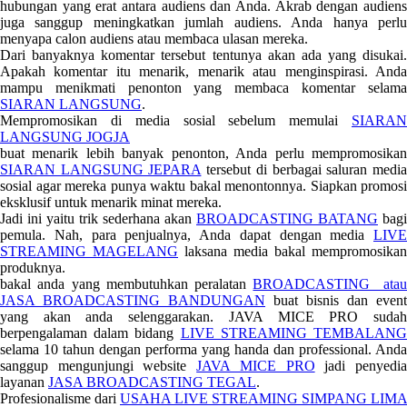
hubungan yang erat antara audiens dan Anda. Akrab dengan audiens
juga sanggup meningkatkan jumlah audiens. Anda hanya perlu
menyapa calon audiens atau membaca ulasan mereka.
Dari banyaknya komentar tersebut tentunya akan ada yang disukai.
Apakah komentar itu menarik, menarik atau menginspirasi. Anda
mampu menikmati penonton yang membaca komentar selama
SIARAN LANGSUNG
.
Mempromosikan di media sosial sebelum memulai
SIARAN
LANGSUNG JOGJA
buat menarik lebih banyak penonton, Anda perlu mempromosikan
SIARAN LANGSUNG JEPARA
tersebut di berbagai saluran medi
sosial agar mereka punya waktu bakal menontonnya. Siapkan promosi
eksklusif untuk menarik minat mereka.
Jadi ini yaitu trik sederhana akan
BROADCASTING BATANG
bagi
pemula. Nah, para penjualnya, Anda dapat dengan media
LIVE
STREAMING MAGELANG
laksana media bakal mempromosikan
produknya.
bakal anda yang membutuhkan peralatan
BROADCASTING ata
JASA BROADCASTING BANDUNGAN
buat bisnis dan event
yang akan anda selenggarakan. JAVA MICE PRO sudah
berpengalaman dalam bidang
LIVE STREAMING TEMBALAN
selama 10 tahun dengan performa yang handa dan professional. Anda
sanggup mengunjungi website
JAVA MICE PRO
jadi penyedi
layanan
JASA BROADCASTING TEGAL
.
Profesionalisme dari
USAHA LIVE STREAMING SIMPANG LIMA