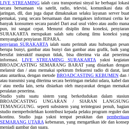
LIVE STREAMING
ialah cara transportasi sinyal ke berbagai lokasi
secara bersamaan via satelit, radio, televisi, komunikasi data di
jaringan, dll, dan juga dapat dimaknakan selaku layanan server buat
pemakai, yang secara bersamaan dan mengakses informasi cerita ke
banyak konsumen secara paralel Dari asal usul video atau audio mana
pun, ini sangat cepat. Menurut disiplin ilmu koneksi, penyiaran
SURAKARTA merupakan salah satu cabang ilmu koneksi yang
menyangkut penyiaran JEPARA.
penyiaran SURAKARTA
ialah suatu perintah atau hubungan pesan
berupa bunyi, gambar atau bunyi dan gambar atau grafik, baik yang
bersifat interaktif maupun tidak, bisa diterima via alat penerima
informasi.
LIVE STREAMING SURAKARTA
yakni kegiata
BROADCASTING SEMARANG BARAT yang disiarkan dengan
melansir dan / atau memakai spektrum frekuensi radio di darat, laut
atau antariksa, dengan metode
BROADCASTING KEBUMEN
dan 
atau transmisi yang diterima secara beriringan melalui udara, kabel dan
/ atau media lain, serta disiarkan oleh masyarakat dengan memakai
peralatan penerima.
Studio yaitu suatu sistem yang berkedudukan dalam stasiun
BROADCASTING UNGARAN / SIARAN LANGSUNG
TEMANGGUNG. seperti subsistem yang terintegrasi penuh, bagian
studio memperbolehkan kontribusi kepada pelaku program reguler dan
kontinu. Studio juga yakni tempat perakitan dan
pemberitaan
SEMARANG UTARA
kebenaran, yang mengartikan ide dan konse
menjadi gambar dan suara.