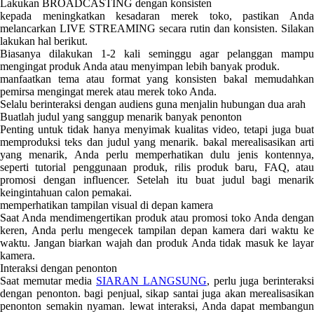
Lakukan BROADCASTING dengan konsisten
kepada meningkatkan kesadaran merek toko, pastikan Anda
melancarkan LIVE STREAMING secara rutin dan konsisten. Silakan
lakukan hal berikut.
Biasanya dilakukan 1-2 kali seminggu agar pelanggan mampu
mengingat produk Anda atau menyimpan lebih banyak produk.
manfaatkan tema atau format yang konsisten bakal memudahkan
pemirsa mengingat merek atau merek toko Anda.
Selalu berinteraksi dengan audiens guna menjalin hubungan dua arah
Buatlah judul yang sanggup menarik banyak penonton
Penting untuk tidak hanya menyimak kualitas video, tetapi juga buat
memproduksi teks dan judul yang menarik. bakal merealisasikan arti
yang menarik, Anda perlu memperhatikan dulu jenis kontennya,
seperti tutorial penggunaan produk, rilis produk baru, FAQ, atau
promosi dengan influencer. Setelah itu buat judul bagi menarik
keingintahuan calon pemakai.
memperhatikan tampilan visual di depan kamera
Saat Anda mendimengertikan produk atau promosi toko Anda dengan
keren, Anda perlu mengecek tampilan depan kamera dari waktu ke
waktu. Jangan biarkan wajah dan produk Anda tidak masuk ke layar
kamera.
Interaksi dengan penonton
Saat memutar media
SIARAN LANGSUNG
, perlu juga berinteraks
dengan penonton. bagi penjual, sikap santai juga akan merealisasikan
penonton semakin nyaman. lewat interaksi, Anda dapat membangun