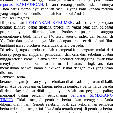
reportase BANDUNGAN
. laksana seorang penulis naskah tentuny
Anda harus mempunyai keahlian menulis yang baik. kepada mereka
yang sangat suka menulis, ini ialah karir bakal Anda!
Produser Program
Di perusahaan
PENYIARAN KEBUMEN
, ada banyak pekerjaa
penting lainnya. dapat dibilang profesi ini yakni otak dari pelbagai
program yang dikembangkan. Produser program sanggup
menontonnya tidak hanya di TV, tetapi juga di radio, dan bahkan di
YouTube dan media lainnya. Mirip dengan produser di industri film,
tanggung jawab produser acara tidak terlalu berbeda.
Di televisi, tugas produser ialah memperakitan program mulai dari
konsep program, anggaran pembuatan, dan cara dari sebelum buatan
hingga setelah kreasi. Selama siaran, produser bertanggung jawab buat
menyiapkan beraneka macam materi siaran, ringkasan, dan
memastikan bahwa siaran dilakukan sesuai dengan teks yang telah
disusun.
Pembaca Berita
beraneka ragam jurusan yang disebutkan di atas adalah jurusan di balik
layar. Ada perbedaannya, karena industri pembaca berita harus berada
di depan layar. dapat dibilang, ini yaitu salah satu pegangan paling
menonjol dalam peluang pencahanan
penyiaran SEMARAN
TIMUR
. Tidak, menjadi pembaca berita akan menggarap Anda
dikenal orang lain. Seperti selebriti, tidak ada kekurangan pembaca
berita terkenal di negeri ini. Jika Anda tertarik menjadi pembaca berita,