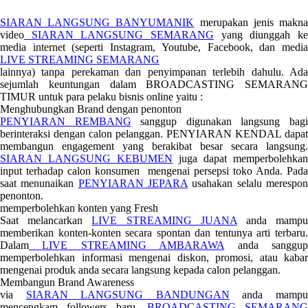
SIARAN LANGSUNG BANYUMANIK
merupakan jenis makn
video
SIARAN LANGSUNG SEMARANG
yang diunggah ke
media internet (seperti Instagram, Youtube, Facebook, dan media
LIVE STREAMING SEMARANG
lainnya) tanpa perekaman dan penyimpanan terlebih dahulu. Ada
sejumlah keuntungan dalam BROADCASTING SEMARANG
TIMUR untuk para pelaku bisnis online yaitu :
Menghubungkan Brand dengan penonton
PENYIARAN REMBANG
sanggup digunakan langsung bag
berinteraksi dengan calon pelanggan. PENYIARAN KENDAL dapat
membangun engagement yang berakibat besar secara langsung.
SIARAN LANGSUNG KEBUMEN
juga dapat memperbolehkan
input terhadap calon konsumen mengenai persepsi toko Anda. Pada
saat menunaikan
PENYIARAN JEPARA
usahakan selalu merespo
penonton.
memperbolehkan konten yang Fresh
Saat melancarkan
LIVE STREAMING JUANA
anda mamp
memberikan konten-konten secara spontan dan tentunya arti terbaru.
Dalam
LIVE STREAMING AMBARAWA
anda sanggu
memperbolehkan informasi mengenai diskon, promosi, atau kabar
mengenai produk anda secara langsung kepada calon pelanggan.
Membangun Brand Awareness
via
SIARAN LANGSUNG BANDUNGAN
anda mamp
mencengkam followers baru.
BROADCASTING SEMARANG