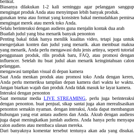
berikut.
Biasanya dilakukan 1-2 kali seminggu agar pelanggan sanggup
mengingat produk Anda atau menyimpan lebih banyak produk.
gunakan tema atau format yang konsisten bakal memudahkan pemirsa
mengingat merek atau merek toko Anda.
Selalu berinteraksi dengan audiens guna menjalin kontak dua arah
Buatlah judul yang bisa menarik banyak penonton
Penting bakal tidak hanya menilik kualitas video, tetapi juga untuk
mengerjakan konten dan judul yang menarik. akan membuat makna
yang menarik, Anda perlu mengawasi dulu jenis artinya, seperti tutorial
penggunaan produk, rilis produk baru, FAQ, atau promosi dengan
influencer. Setelah itu buat judul akan menarik keingintahuan calon
pelanggan.
mengawasi tampilan visual di depan kamera
Saat Anda menkan produk atau promosi toko Anda dengan keren,
Anda perlu memeriksa tampilan depan kamera dari waktu ke waktu.
Jangan biarkan wajah dan produk Anda tidak masuk ke layar kamera.
Interaksi dengan penonton
Saat memutar media
LIVE STREAMING
, perlu juga berinteraks
dengan penonton. buat penjual, sikap santai juga akan merealisasikan
penonton semakin nyaman. dengan interaksi, Anda dapat membangun
hubungan yang erat antara audiens dan Anda. Akrab dengan audiens
juga dapat meningkatkan jumlah audiens. Anda hanya perlu menyapa
calon audiens atau membaca ulasan mereka.
Dari banyaknya komentar tersebut tentunya akan ada yang disukai.