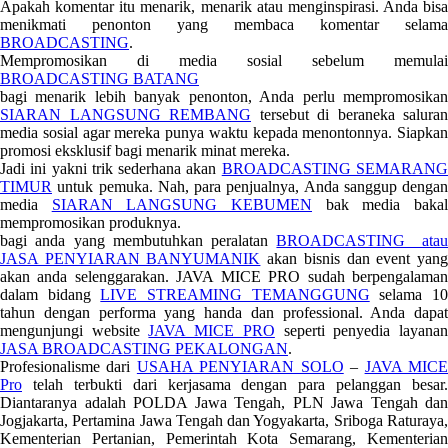
Apakah komentar itu menarik, menarik atau menginspirasi. Anda bisa
menikmati penonton yang membaca komentar selama
BROADCASTING
.
Mempromosikan di media sosial sebelum memulai
BROADCASTING BATANG
bagi menarik lebih banyak penonton, Anda perlu mempromosikan
SIARAN LANGSUNG REMBANG
tersebut di beraneka saluran
media sosial agar mereka punya waktu kepada menontonnya. Siapkan
promosi eksklusif bagi menarik minat mereka.
Jadi ini yakni trik sederhana akan
BROADCASTING SEMARAN
TIMUR
untuk pemuka. Nah, para penjualnya, Anda sanggup dengan
media
SIARAN LANGSUNG KEBUMEN
bak media baka
mempromosikan produknya.
bagi anda yang membutuhkan peralatan
BROADCASTING ata
JASA PENYIARAN BANYUMANIK
akan bisnis dan event yan
akan anda selenggarakan. JAVA MICE PRO sudah berpengalaman
dalam bidang
LIVE STREAMING TEMANGGUNG
selama 1
tahun dengan performa yang handa dan professional. Anda dapat
mengunjungi website
JAVA MICE PRO
seperti penyedia layana
JASA BROADCASTING PEKALONGAN
.
Profesionalisme dari
USAHA PENYIARAN SOLO
–
JAVA MIC
Pro
telah terbukti dari kerjasama dengan para pelanggan besar.
Diantaranya adalah POLDA Jawa Tengah, PLN Jawa Tengah dan
Jogjakarta, Pertamina Jawa Tengah dan Yogyakarta, Sriboga Raturaya,
Kementerian Pertanian, Pemerintah Kota Semarang, Kementerian