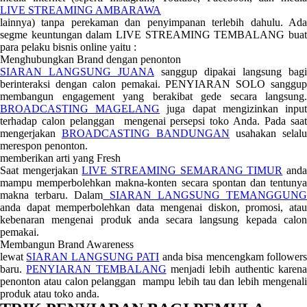
LIVE STREAMING AMBARAWA
lainnya) tanpa perekaman dan penyimpanan terlebih dahulu. Ada
segme keuntungan dalam LIVE STREAMING TEMBALANG buat
para pelaku bisnis online yaitu :
Menghubungkan Brand dengan penonton
SIARAN LANGSUNG JUANA
sanggup dipakai langsung bagi
berinteraksi dengan calon pemakai. PENYIARAN SOLO sanggup
membangun engagement yang berakibat gede secara langsung.
BROADCASTING MAGELANG
juga dapat mengizinkan inpu
terhadap calon pelanggan mengenai persepsi toko Anda. Pada saat
mengerjakan
BROADCASTING BANDUNGAN
usahakan selalu
merespon penonton.
memberikan arti yang Fresh
Saat mengerjakan
LIVE STREAMING SEMARANG TIMUR
and
mampu memperbolehkan makna-konten secara spontan dan tentunya
makna terbaru. Dalam
SIARAN LANGSUNG TEMANGGUN
anda dapat memperbolehkan data mengenai diskon, promosi, atau
kebenaran mengenai produk anda secara langsung kepada calon
pemakai.
Membangun Brand Awareness
lewat
SIARAN LANGSUNG PATI
anda bisa mencengkam follower
baru.
PENYIARAN TEMBALANG
menjadi lebih authentic karen
penonton atau calon pelanggan mampu lebih tau dan lebih mengenali
produk atau toko anda.