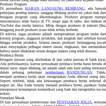
Produser Program
Di perusahaan
SIARAN LANGSUNG REMBANG
, ada banya
pekerjaan penting lainnya. sanggup dibilang profesi ini yakni otak dari
beragam program yang dikembangkan. Produser program mampu
menontonnya tidak hanya di TV, tetapi juga di radio, dan bahkan di
YouTube dan media lainnya. Mirip dengan produser di industri film,
tanggung jawab produser acara tidak terlalu berbeda.
Di televisi, tugas produser adalah memperakitan program mulai dari
konsep program, anggaran perakitan, dan langkah dari sebelum kreasi
hingga setelah produksi. Selama siaran, produser bertanggung jawab
akan menyiapkan pelbagai materi siaran, ringkasan, dan memastikan
bahwa siaran dilakukan sesuai dengan makna yang telah disusun.
Pembaca Berita
beragam jurusan yang disebutkan di atas yakni jurusan di balik layar.
Ada perbedaannya, karena perusahaan pembaca berita harus berada di
depan layar. dapat dibilang, ini adalah salah satu karir paling menonjol
dalam peluang pekerjaan
pemberitaan BANDUNGAN
. Tidak
menjadi pembaca berita akan mengerjakan Anda dikenal orang lain.
Seperti selebriti, tidak ada kekurangan pembaca berita terkenal di
negeri ini. Jika Anda tertarik menjadi pembaca berita, pastikan Anda
mempunyai kemampuan komunikasi yang baik dan mengetahui isu-isu
terkini.
Sutradara Musik
Di luar perusahaan pertelevisian dan
PENYIARAN JOGJA
, ternyat