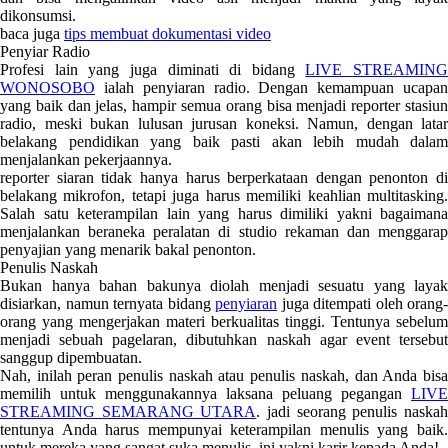
dikonsumsi.
baca juga
tips membuat dokumentasi video
Penyiar Radio
Profesi lain yang juga diminati di bidang
LIVE STREAMING
WONOSOBO
ialah penyiaran radio. Dengan kemampuan ucapan
yang baik dan jelas, hampir semua orang bisa menjadi reporter stasiun
radio, meski bukan lulusan jurusan koneksi. Namun, dengan latar
belakang pendidikan yang baik pasti akan lebih mudah dalam
menjalankan pekerjaannya.
reporter siaran tidak hanya harus berperkataan dengan penonton di
belakang mikrofon, tetapi juga harus memiliki keahlian multitasking.
Salah satu keterampilan lain yang harus dimiliki yakni bagaimana
menjalankan beraneka peralatan di studio rekaman dan menggarap
penyajian yang menarik bakal penonton.
Penulis Naskah
Bukan hanya bahan bakunya diolah menjadi sesuatu yang layak
disiarkan, namun ternyata bidang
penyiaran
juga ditempati oleh orang-
orang yang mengerjakan materi berkualitas tinggi. Tentunya sebelum
menjadi sebuah pagelaran, dibutuhkan naskah agar event tersebut
sanggup dipembuatan.
Nah, inilah peran penulis naskah atau penulis naskah, dan Anda bisa
memilih untuk menggunakannya laksana peluang pegangan
LIVE
STREAMING SEMARANG UTARA
. jadi seorang penulis naska
tentunya Anda harus mempunyai keterampilan menulis yang baik.
untuk mereka yang sangat suka menulis, ini yakni karir kepada Anda!