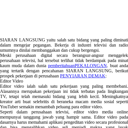
SIARAN LANGSUNG yaitu salah satu bidang yang paling diminati
dalam mengejar pegangan. Bekerja di industri televisi dan radio
umumnya dinilai membanggakan dan cukup bergengsi.
Meski perusahaan digital secara berangsur-angsur menggelek
perusahaan televisi, hal tersebut terlihat tidak berdampak pada minat
kaum muda dalam dunia
pemberitahuanPEKALONGAN
. buat and
yang tertarik dengan pencahanan SIARAN LANGSUNG, berikut
prospek pekerjaan di perusahaan
PENYIARAN DEMAK
:
Editor Video
Editor video ialah salah satu pekerjaan yang paling membebani.
Alasannya merupakan pekerjaan ini tidak terbatas pada lingkungan
TV, tetapi telah memasuki bidang yang lebih kecil. Meningkatnya
kreator arti buat selebritis di beraneka macam media sosial seperti
YouTuber semakin menambah peluang para editor video.
Seperti dalam perusahaan televisi, editor video media online
mempunyai tanggung jawab yang hampir sama. Editor video pada
dasarnya harus memahami aplikasi pengeditan video secara profesional
dan bisa mengalihkan video asli menjadi makna yang layak