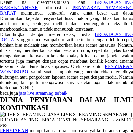
Dalam hal diseminasitulisan dan
BROADCASTING
KARANGANYAR
informasi /
PENYIARAN SEMARANG
BARAT
mempunyai pengaruh yang amat besar dan dapat
Diumumkan kepada masyarakat luas. makna yang dihasilkan harus
amat menarik, sehingga melihat dan mendengarkan teks tidak
membosankan, namun tidak mengubah kenyataan.
Dibandingkan dengan media cetak, media
BROADCASTING
JOGJA
sanggup menyampaikan arti tertentu dengan lebih cepat,
bahkan bisa melansir atau memberikan kasus secara langsung. Namun,
di sisi lain, memberikan catatan secara umum, cepat dan jelas bakal
mengantarkan kenyataan kepada khalayak luas dalam jangka waktu
tertentu juga mampu dengan cepat membuat konflik karena amanat
tersebut sudah lama tidak diproses. Oleh karena itu,
PENYIARAN
WONOSOBO
yakni suatu langkah yang membolehkan terjadinya
hubungan atau pengedaran laporan secara cepat dengan media. Namun
demikian, kita perlu mengawasi banyak detail agar tidak membuat
kericuhan (GNH)
baca juga
jasa live streaming terbaik
DUNIA PENYIARAN DALAM ILMU
KOMUNIKASI
PENYIARAN
merupakan cara transportasi sinyal ke beraneka ragam