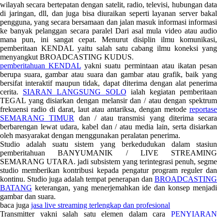
wilayah secara bertepatan dengan satelit, radio, televisi, hubungan data
di jaringan, dll, dan juga bisa diuraikan seperti layanan server bakal
pengguna, yang secara bersamaan dan jalan masuk informasi informasi
ke banyak pelanggan secara paralel Dari asal mula video atau audio
mana pun, ini sangat cepat. Menurut disiplin ilmu komunikasi,
pemberitaan KENDAL yaitu salah satu cabang ilmu koneksi yang
menyangkut BROADCASTING KUDUS.
pemberitahuan KENDAL
yakni suatu permintaan atau ikatan pesa
berupa suara, gambar atau suara dan gambar atau grafik, baik yang
bersifat interaktif maupun tidak, dapat diterima dengan alat penerima
cerita.
SIARAN LANGSUNG SOLO
ialah kegiatan pemberitaa
TEGAL yang disiarkan dengan melansir dan / atau dengan spektrum
frekuensi radio di darat, laut atau antariksa, dengan metode
reportase
SEMARANG TIMUR
dan / atau transmisi yang diterima secara
berbarengan lewat udara, kabel dan / atau media lain, serta disiarkan
oleh masyarakat dengan menggunakan peralatan penerima.
Studio adalah suatu sistem yang berkedudukan dalam stasiun
pemberitahuan BANYUMANIK / LIVE STREAMING
SEMARANG UTARA. jadi subsistem yang terintegrasi penuh, segme
studio memberikan kontribusi kepada pengatur program reguler dan
kontinu. Studio juga adalah tempat penerapan dan
BROADCASTING
BATANG
keterangan, yang menerjemahkan ide dan konsep menjadi
gambar dan suara.
baca juga
jasa live streaming terlengkap dan profesional
Transmitter yakni salah satu elemen dalam cara
PENYIARAN