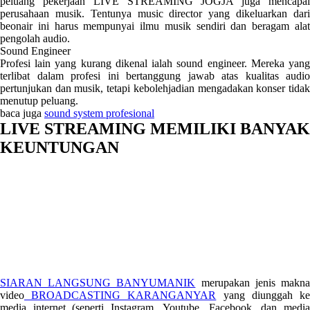
peluang pekerjaan LIVE STREAMING JOGJA juga mencapai
perusahaan musik. Tentunya music director yang dikeluarkan dari
beonair ini harus mempunyai ilmu musik sendiri dan beragam alat
pengolah audio.
Sound Engineer
Profesi lain yang kurang dikenal ialah sound engineer. Mereka yang
terlibat dalam profesi ini bertanggung jawab atas kualitas audio
pertunjukan dan musik, tetapi kebolehjadian mengadakan konser tidak
menutup peluang.
baca juga
sound system profesional
LIVE STREAMING MEMILIKI BANYAK
KEUNTUNGAN
SIARAN LANGSUNG BANYUMANIK
merupakan jenis makn
video
BROADCASTING KARANGANYAR
yang diunggah k
media internet (seperti Instagram, Youtube, Facebook, dan media