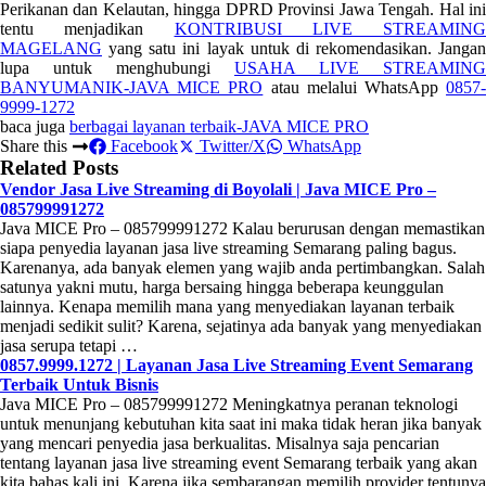
Perikanan dan Kelautan, hingga DPRD Provinsi Jawa Tengah. Hal ini
tentu menjadikan
KONTRIBUSI LIVE STREAMING
MAGELANG
yang satu ini layak untuk di rekomendasikan. Jangan
lupa untuk menghubungi
USAHA LIVE STREAMING
BANYUMANIK-JAVA MICE PRO
atau melalui WhatsApp
0857
9999-1272
baca juga
berbagai layanan terbaik-JAVA MICE PRO
Share this
Facebook
Twitter/X
WhatsApp
Related Posts
Vendor Jasa Live Streaming di Boyolali | Java MICE Pro –
085799991272
Java MICE Pro – 085799991272 Kalau berurusan dengan memastikan
siapa penyedia layanan jasa live streaming Semarang paling bagus.
Karenanya, ada banyak elemen yang wajib anda pertimbangkan. Salah
satunya yakni mutu, harga bersaing hingga beberapa keunggulan
lainnya. Kenapa memilih mana yang menyediakan layanan terbaik
menjadi sedikit sulit? Karena, sejatinya ada banyak yang menyediakan
jasa serupa tetapi …
0857.9999.1272 | Layanan Jasa Live Streaming Event Semarang
Terbaik Untuk Bisnis
Java MICE Pro – 085799991272 Meningkatnya peranan teknologi
untuk menunjang kebutuhan kita saat ini maka tidak heran jika banyak
yang mencari penyedia jasa berkualitas. Misalnya saja pencarian
tentang layanan jasa live streaming event Semarang terbaik yang akan
kita bahas kali ini. Karena jika sembarangan memilih provider tentunya