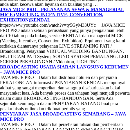
anda akan kecewa akan layanan dan kualitas yang …
JAVA MICE PRO – PELAYANAN SEWA & MANAGERIAL
MICE (MEETING, INCENTIVE, CONVENTION,
EXHIBITION)KENDAL
https://www.youtube.com/watch?v=ty5GyM33UYc JAVA MICE
PRO PRO adalah sebuah perusahaan yang punya pengalaman lebih
dari 10 tahun pada bidang service RENTAL dan managerial MICE
(Meeting, Incentive, Convention, Exhibition). Equipment yang kami
sediakan diantaranya pelayanan LIVE STREAMING PATI /
Broadcasting, Pelayanan VIRTUAL WEDDING BANDUNGAN,
MULTICAM PATI System, SOUND SYSTEM PEMALANG, LED
SCREEN PEKALONGAN / Videotron, LIGHTING …
BROADCASTING USAHA SIARAN LANGSUNG KEBUMEN
– JAVA MICE PRO
JAVA MICE PRO – Dalam hal distribusi notulen dan penyiaran
PEKALONGAN informasi / PENYIARAN KENDAL mempunyai
akibat yang sangat mengerikan dan sanggup disebarluaskan bakal
masyarakat luas. Ada banyak proses dan tahapan bagi menjadi pewarta
dalam dunia BROADCASTING BANDUNGAN. Serta Ada
sejumlah keuntungan dalam PENYIARAN BATANG buat para
pelaku bisnis online dan trik buat perintis yang …
PENYIARAN JASA BROADCASTING SEMARANG – JAVA
MICE PRO
JAVA MICE PRO – Dalam hal persebaran tulisan dan pemberitaan
BATANG kabar / SIARAN LANGSUNG SEMARANG TIMUR