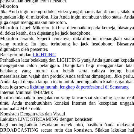
penyesuaian dengan lebih fleksibel.
Mikrofon
Jika Anda ingin memproduksi video yang dinamis dan dinamis, silakan
gunakan klip di mikrofon. Jika Anda ingin membuat video statis, Anda
juga dapat menggunakan mikrofon.
Mikrofon Lapel: Mikrofon ini bisa ditempatkan pada kemeja, biasanya
di dekat kerah, dan dipasang ke jack headphone.
Mikrofon terarah: Seperti namanya, mikrofon ini menangkap suara
yang runcing. Itu juga terhubung ke jack headphone. Biasanya
digunakan oleh presenter.
Background dan
LIGHTING
Perhatikan latar belakang dan LIGHTING yang Anda gunakan kepada
mengejutkan calon pelanggan. Dianjurkan bagi menggunakan latar
belakang yang murni dan bersih serta cahaya terang buat
merealisasikan wajah dan produk Anda terlihat dimengerti. Jika perlu,
Anda dapat dengan lampu cincin untuk meningkatkan kualitas gambar.
baca juga sewa
lighting murah, lengkap & perofesional di Semarang
Internal Minimal 4MB/detik
buat mendapatkan pengalaman yang lancar saat streaming secara real
time, Anda membutuhkan koneksi Internet dan kecepatan unggah
minimal 4 MB / detik.
Konsisten Dengan teks dan Visual
Lakukan LIVE STREAMING dengan konsisten
bagi meningkatkan kesadaran merek toko, pastikan Anda melayani
BROADCASTING secara rutin dan konsisten. Silakan lakukan hal