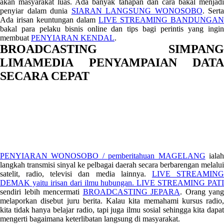
akan masyarakat luas. Ada banyak tahapan dan cara bakal menjadi
penyiar dalam dunia
SIARAN LANGSUNG WONOSOBO
. Serta
Ada irisan keuntungan dalam
LIVE STREAMING BANDUNGAN
bakal para pelaku bisnis online dan tips bagi perintis yang ingin
membuat
PENYIARAN KENDAL
.
BROADCASTING SIMPANG
LIMAMEDIA PENYAMPAIAN DATA
SECARA CEPAT
PENYIARAN WONOSOBO / pemberitahuan MAGELANG
iala
langkah transmisi sinyal ke pelbagai daerah secara berbarengan melalui
satelit, radio, televisi dan media lainnya.
LIVE STREAMIN
DEMAK yaitu irisan dari ilmu hubungan.
LIVE STREAMING PATI
sendiri lebih mencermati
BROADCASTING JEPARA
. Orang yang
melaporkan disebut juru berita. Kalau kita memahami kursus radio,
kita tidak hanya belajar radio, tapi juga ilmu sosial sehingga kita dapat
mengerti bagaimana keterlibatan langsung di masyarakat.