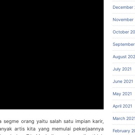
December 
November 
October 2
September
August 20
July 2021
June 2021
May 2021
April 2021
March 202
 segme orang yaitu salah satu impian karir,
anyak artis kita yang memulai pekerjaannya
February 2