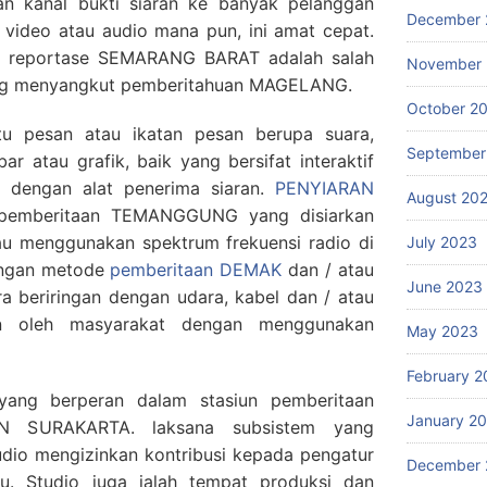
n kanal bukti siaran ke banyak pelanggan
December 
a video atau audio mana pun, ini amat cepat.
ak, reportase SEMARANG BARAT adalah salah
November
ang menyangkut pemberitahuan MAGELANG.
October 2
u pesan atau ikatan pesan berupa suara,
September
 atau grafik, baik yang bersifat interaktif
a dengan alat penerima siaran.
PENYIARAN
August 20
 pemberitaan TEMANGGUNG yang disiarkan
au menggunakan spektrum frekuensi radio di
July 2023
dengan metode
pemberitaan DEMAK
dan / atau
June 2023
ra beriringan dengan udara, kabel dan / atau
kan oleh masyarakat dengan menggunakan
May 2023
February 2
 yang berperan dalam stasiun pemberitaan
January 2
 SURAKARTA. laksana subsistem yang
tudio mengizinkan kontribusi kepada pengatur
December 
u. Studio juga ialah tempat produksi dan