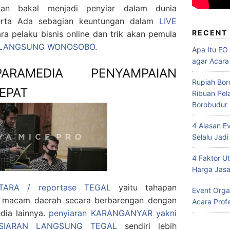
an bakal menjadi penyiar dalam dunia
erta Ada sebagian keuntungan dalam
LIVE
RECENT
ra pelaku bisnis online dan trik akan pemula
 LANGSUNG WONOSOBO
.
Apa Itu EO
agar Acara
ARAMEDIA PENYAMPAIAN
Rupiah Bor
EPAT
Ribuan Pel
Borobudur
4 Alasan E
Selalu Jadi
4 Faktor 
Harga Jasa
ARA / reportase TEGAL
yaitu tahapan
Event Orga
ka macam daerah secara berbarengan dengan
Acara Prof
edia lainnya.
penyiaran KARANGANYAR yakni
SIARAN LANGSUNG TEGAL
sendiri lebih