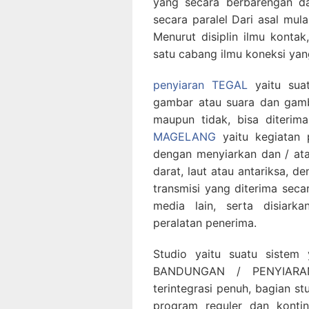
yang secara berbarengan da
secara paralel Dari asal mul
Menurut disiplin ilmu kont
satu cabang ilmu koneksi y
penyiaran TEGAL
yaitu suat
gambar atau suara dan gambar
maupun tidak, bisa diterim
MAGELANG
yaitu kegiatan
dengan menyiarkan dan / at
darat, laut atau antariksa, 
transmisi yang diterima seca
media lain, serta disiar
peralatan penerima.
Studio yaitu suatu sistem
BANDUNGAN / PENYIARAN
terintegrasi penuh, bagian s
program reguler dan kontin