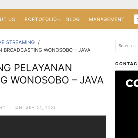
UT US
PORTOFOLIO
BLOG
MANAGEMENT
VE STREAMING
N BROADCASTING WONOSOBO – JAVA
CONTAC
ING PELAYANAN
G WONOSOBO – JAVA
ING
·
JANUARY 23, 2021