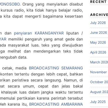
RECENT
 WONOSOBO
. Orang yang menyiarkan disebut
 kursus radio, kita tidak hanya belajar radio,
ARCHIV
gga kita dapat mengerti bagaimana kesertaan
July 2026
June 2026
san dan
penyiaran KARANGANYAR
liputan /
YAR
memiliki pengaruh yang amat gede dan
May 2026
ada masyarakat luas. teks yang diwujudkan
gga melihat dan mendengarkan teks tidak
April 2026
engubah data.
March 202
a cetak, media
BROADCASTING SEMARANG
November
onten tertentu dengan lebih cepat, bahkan
rikan peristiwa secara langsung. Namun, di
October 2
anat secara umum, cepat dan jelas bakal
August 20
khalayak luas dalam jangka waktu tertentu
emulai pertikaian karena perintah tersebut
July 2025
leh karena itu,
BROADCASTING AMBARAWA