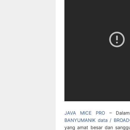
JAVA MICE PRO
– Dalam h
BANYUMANIK data / BROA
yang amat besar dan sanggu