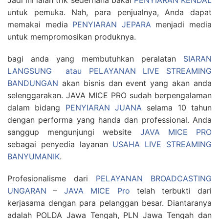
Jadi ini ialah trik sederhana bakal
PENYIARAN KENDAL
untuk pemuka. Nah, para penjualnya, Anda dapat
memakai media
PENYIARAN JEPARA
menjadi media
untuk mempromosikan produknya.
bagi anda yang membutuhkan peralatan
SIARAN
LANGSUNG atau PELAYANAN LIVE STREAMING
BANDUNGAN
akan bisnis dan event yang akan anda
selenggarakan. JAVA MICE PRO sudah berpengalaman
dalam bidang
PENYIARAN JUANA
selama 10 tahun
dengan performa yang handa dan professional. Anda
sanggup mengunjungi website
JAVA MICE PRO
sebagai penyedia layanan
USAHA LIVE STREAMING
BANYUMANIK
.
Profesionalisme dari
PELAYANAN BROADCASTING
UNGARAN
–
JAVA MICE Pro
telah terbukti dari
kerjasama dengan para pelanggan besar. Diantaranya
adalah POLDA Jawa Tengah, PLN Jawa Tengah dan