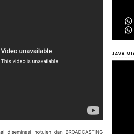
JAVA MI
l diseminasi notulen dan BROADCASTING