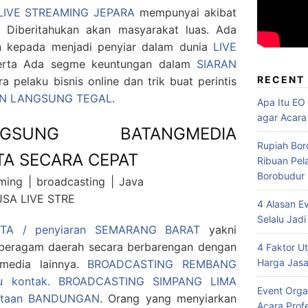
 LIVE STREAMING JEPARA
mempunyai akibat
Diberitahukan akan masyarakat luas. Ada
n kepada menjadi penyiar dalam dunia
LIVE
erta Ada segme keuntungan dalam
SIARAN
RECENT
 pelaku bisnis online dan trik buat perintis
AN LANGSUNG TEGAL
.
Apa Itu EO
agar Acara
GSUNG BATANGMEDIA
Rupiah Bor
TA SECARA CEPAT
Ribuan Pel
Borobudur
4 Alasan E
Selalu Jadi
TA / penyiaran SEMARANG BARAT
yakni
e beragam daerah secara berbarengan dengan
4 Faktor 
Harga Jasa
n media lainnya.
BROADCASTING REMBANG
u kontak.
BROADCASTING SIMPANG LIMA
Event Orga
itaan BANDUNGAN
. Orang yang menyiarkan
Acara Prof