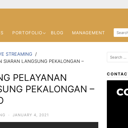
US
PORTOFOLIO
BLOG
MANAGEMENT
VE STREAMING
N SIARAN LANGSUNG PEKALONGAN –
CONTAC
ING PELAYANAN
SUNG PEKALONGAN –
O
ING
·
JANUARY 4, 2021