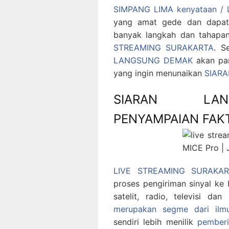
SIMPANG LIMA kenyataan /
yang amat gede dan dapat 
banyak langkah dan tahapa
STREAMING SURAKARTA
. S
LANGSUNG DEMAK
akan para
yang ingin menunaikan
SIAR
SIARAN LAN
PENYAMPAIAN FAK
LIVE STREAMING SURAKAR
proses pengiriman sinyal k
satelit, radio, televisi da
merupakan segme dari ilm
sendiri lebih menilik
pember