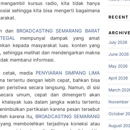
a mengambil kursus radio, kita tidak hanya
 sosial sehingga kita bisa mengerti bagaimana
RECENT
arakat.
tan dan
BROADCASTING SEMARANG BARAT
ARCHIV
TEGAL
mempunyai dampak yang amat
July 2026
mkan kepada masyarakat luas. konten yang
k, sehingga melihat dan mendengarkan makna
June 2026
dak membarui informasi.
May 2026
a cetak, media
PENYIARAN SIMPANG LIMA
April 2026
 tertentu dengan lebih cepat, bahkan bisa
n peristiwa secara langsung. Namun, di sisi
March 202
 secara umum, cepat dan dimengerti akan
halayak luas dalam jangka waktu tertentu
November
nimbulkan pertikaian karena pesan tersebut
October 2
Oleh karena itu,
BROADCASTING SEMARANG
yang membolehkan terjadinya koneksi atau
August 20