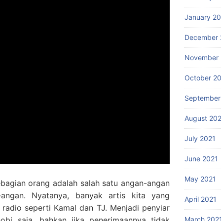
January 2
December 
November 
October 2
September
August 20
July 2021
June 2021
May 2021
ebagian orang adalah salah satu angan-angan
angan. Nyatanya, banyak artis kita yang
April 2021
n radio seperti Kamal dan TJ. Menjadi penyiar
March 202
hobi saja, bahkan jika penerimaannya tidak