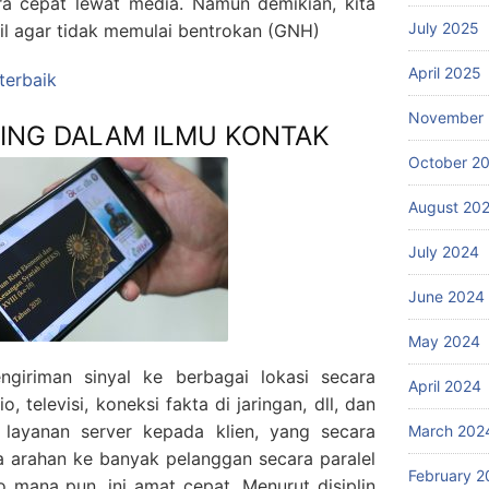
a cepat lewat media. Namun demikian, kita
July 2025
il agar tidak memulai bentrokan (GNH)
April 2025
 terbaik
November
ING DALAM ILMU KONTAK
October 2
August 20
July 2024
June 2024
May 2024
giriman sinyal ke berbagai lokasi secara
April 2024
o, televisi, koneksi fakta di jaringan, dll, dan
u layanan server kepada klien, yang secara
March 202
a arahan ke banyak pelanggan secara paralel
February 2
 mana pun, ini amat cepat. Menurut disiplin