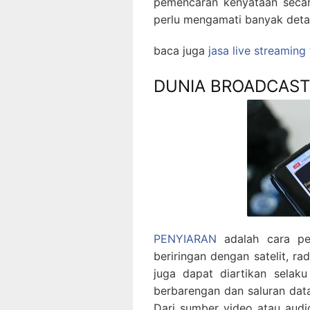
pemencaran kenyataan secar
perlu mengamati banyak deta
baca juga
jasa live streaming
DUNIA BROADCAST
PENYIARAN
adalah cara pen
beriringan dengan satelit, radi
juga dapat diartikan selak
berbarengan dan saluran dat
Dari sumber video atau audio