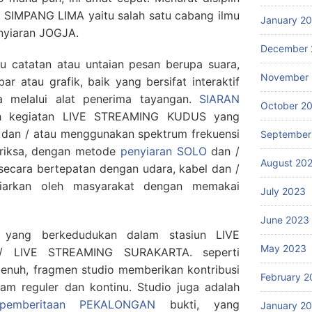
n SIMPANG LIMA yaitu salah satu cabang ilmu
January 2
nyiaran JOGJA.
December 
u catatan atau untaian pesan berupa suara,
November
 atau grafik, baik yang bersifat interaktif
a melalui alat penerima tayangan.
SIARAN
October 2
 kegiatan LIVE STREAMING KUDUS yang
 dan / atau menggunakan spektrum frekuensi
September
tariksa, dengan metode
penyiaran SOLO
dan /
August 20
 secara bertepatan dengan udara, kabel dan /
isiarkan oleh masyarakat dengan memakai
July 2023
June 2023
m yang berkedudukan dalam stasiun LIVE
May 2023
 LIVE STREAMING SURAKARTA. seperti
penuh, fragmen studio memberikan kontribusi
February 2
am reguler dan kontinu. Studio juga adalah
pemberitaan PEKALONGAN
bukti, yang
January 2