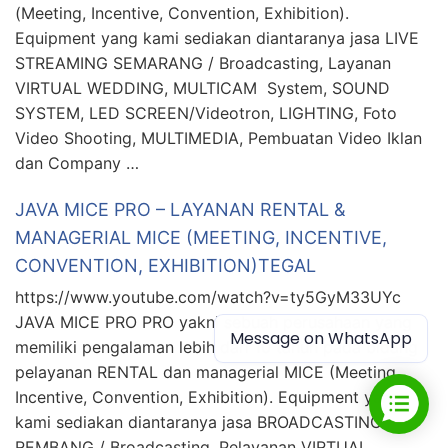
(Meeting, Incentive, Convention, Exhibition).
Equipment yang kami sediakan diantaranya jasa LIVE
STREAMING SEMARANG / Broadcasting, Layanan
VIRTUAL WEDDING, MULTICAM System, SOUND
SYSTEM, LED SCREEN/Videotron, LIGHTING, Foto
Video Shooting, MULTIMEDIA, Pembuatan Video Iklan
dan Company …
JAVA MICE PRO – LAYANAN RENTAL &
MANAGERIAL MICE (MEETING, INCENTIVE,
CONVENTION, EXHIBITION)TEGAL
https://www.youtube.com/watch?v=ty5GyM33UYc
JAVA MICE PRO PRO yakni sebuah perusahaan yang
Message on WhatsApp
memiliki pengalaman lebih dari 10 tahun pada bidang
pelayanan RENTAL dan managerial MICE (Meeting,
Incentive, Convention, Exhibition). Equipment yang
kami sediakan diantaranya jasa BROADCASTING
REMBANG / Broadcasting, Pelayanan VIRTUAL