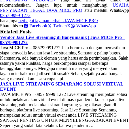
rekomendasikan. Jangan lupa untuk menghubungi
USAHA
PENYIARAN TEGAL-JAVA MICE PRO
atau melalui WhatsApp
0857-9999-1272
baca juga
berbagai layanan terbaik-JAVA MICE PRO
Share this
Facebook
Twitter/X
WhatsApp
Related Posts
Vendor Jasa Live Streaming di Banyumanik | Java MICE Pro –
085799991272
Java MICE Pro – 085799991272 Jika berurusan dengan memastikan
siapa penyedia layanan jasa live streaming Semarang paling bagus.
Karenanya, ada banyak elemen yang harus anda pertimbangkan. Salah
satunya yakni kualitas, harga berkompetisi sampai beberapa
keunggulan lainnya. Mengapa memilih mana yang menyediakan
layanan terbaik menjadi sedikit susah? Sebab, sejatinya ada banyak
yang menyediakan jasa serupa tapi …
JASA LIVE STREAMING SEMARANG SOLUSI VIRTUAL
EVENT
JAVA MICE Pro – 0857-9999-1272 Live streaming merupakan solusi
untuk melaksanakan virtual event di masa pandemi. konsep pada live
streaming yaitu melakukan siaran langsung yang ditayangkan di
berbagai platform live streaming. Jasa Live Streaming Semarang
merupakan solusi untuk virtual event anda LIVE STREAMING
SANGAT PENTING UNTUK MENYELENGGARAKAN EVENT
Seperti yang sudah kita ketahui, bahwa pandemi …