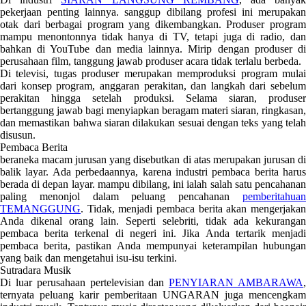
pekerjaan penting lainnya. sanggup dibilang profesi ini merupakan
otak dari berbagai program yang dikembangkan. Produser program
mampu menontonnya tidak hanya di TV, tetapi juga di radio, dan
bahkan di YouTube dan media lainnya. Mirip dengan produser di
perusahaan film, tanggung jawab produser acara tidak terlalu berbeda.
Di televisi, tugas produser merupakan memproduksi program mulai
dari konsep program, anggaran perakitan, dan langkah dari sebelum
perakitan hingga setelah produksi. Selama siaran, produser
bertanggung jawab bagi menyiapkan beragam materi siaran, ringkasan,
dan memastikan bahwa siaran dilakukan sesuai dengan teks yang telah
disusun.
Pembaca Berita
beraneka macam jurusan yang disebutkan di atas merupakan jurusan di
balik layar. Ada perbedaannya, karena industri pembaca berita harus
berada di depan layar. mampu dibilang, ini ialah salah satu pencahanan
paling menonjol dalam peluang pencahanan
pemberitahuan
TEMANGGUNG
. Tidak, menjadi pembaca berita akan mengerjakan
Anda dikenal orang lain. Seperti selebriti, tidak ada kekurangan
pembaca berita terkenal di negeri ini. Jika Anda tertarik menjadi
pembaca berita, pastikan Anda mempunyai keterampilan hubungan
yang baik dan mengetahui isu-isu terkini.
Sutradara Musik
Di luar perusahaan pertelevisian dan
PENYIARAN AMBARAWA
ternyata peluang karir pemberitaan UNGARAN juga mencengkam