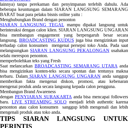
lainnya) tanpa perekaman dan penyimpanan terlebih dahulu. Ada
beberapa keuntungan dalam SIARAN LANGSUNG SEMARANG
BARAT buat para pelaku bisnis online yaitu :
Menghubungkan Brand dengan penonton
SIARAN LANGSUNG TEGAL
mampu dipakai langsung untuk
berinteraksi dengan calon klien. SIARAN LANGSUNG UNGARAN
bisa membangun engagement yang berpengaruh besar secara
langsung.
BROADCASTING KUDUS
juga bisa mengizinkan input
terhadap calon konsumen mengenai persepsi toko Anda. Pada saat
melangsungkan
SIARAN LANGSUNG PEKALONGAN
usahakan
selalu merespon penonton.
memperbolehkan teks yang Fresh
Saat melancarkan
BROADCASTING SEMARANG UTARA
anda
bisa mengizinkan konten-teks secara spontan dan tentunya makna
terbaru. Dalam
SIARAN LANGSUNG UNGARAN
anda sanggu
memberikan fakta mengenai diskon, promosi, atau kebenaran
mengenai produk anda secara langsung kepada calon pengguna.
Membangun Brand Awareness
dengan
PENYIARAN SURAKARTA
anda bisa mencapai follower
baru.
LIVE STREAMING SOLO
menjadi lebih authentic karen
penonton atau calon konsumen sanggup lebih mengenali dan lebih
mengenali produk atau toko anda.
TIPS SIARAN LANGSUNG UNTUK
PERINTIS