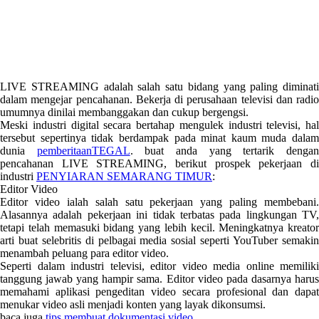
LIVE STREAMING adalah salah satu bidang yang paling diminati
dalam mengejar pencahanan. Bekerja di perusahaan televisi dan radio
umumnya dinilai membanggakan dan cukup bergengsi.
Meski industri digital secara bertahap mengulek industri televisi, hal
tersebut sepertinya tidak berdampak pada minat kaum muda dalam
dunia
pemberitaanTEGAL
. buat anda yang tertarik denga
pencahanan LIVE STREAMING, berikut prospek pekerjaan di
industri
PENYIARAN SEMARANG TIMUR
:
Editor Video
Editor video ialah salah satu pekerjaan yang paling membebani.
Alasannya adalah pekerjaan ini tidak terbatas pada lingkungan TV,
tetapi telah memasuki bidang yang lebih kecil. Meningkatnya kreator
arti buat selebritis di pelbagai media sosial seperti YouTuber semakin
menambah peluang para editor video.
Seperti dalam industri televisi, editor video media online memiliki
tanggung jawab yang hampir sama. Editor video pada dasarnya harus
memahami aplikasi pengeditan video secara profesional dan dapat
menukar video asli menjadi konten yang layak dikonsumsi.
baca juga
tips membuat dokumentasi video