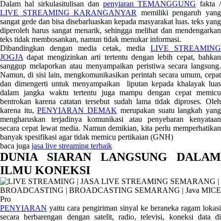
Dalam hal sirkulasitulisan dan
penyiaran TEMANGGUNG
fakta /
LIVE STREAMING KARANGANYAR
memiliki pengaruh yan
sangat gede dan bisa disebarluaskan kepada masyarakat luas. teks yang
diperoleh harus sangat menarik, sehingga melihat dan mendengarkan
teks tidak membosankan, namun tidak menukar informasi.
Dibandingkan dengan media cetak, media
LIVE STREAMIN
JOGJA
dapat mengizinkan arti tertentu dengan lebih cepat, bahkan
sanggup melaporkan atau menyampaikan peristiwa secara langsung.
Namun, di sisi lain, mengkomunikasikan perintah secara umum, cepat
dan dimengerti untuk menyampaikan liputan kepada khalayak luas
dalam jangka waktu tertentu juga mampu dengan cepat memicu
bentrokan karena catatan tersebut sudah lama tidak diproses. Oleh
karena itu,
PENYIARAN DEMAK
merupakan suatu langkah yan
mengharuskan terjadinya komunikasi atau penyebaran kenyataan
secara cepat lewat media. Namun demikian, kita perlu memperhatikan
banyak spesifikasi agar tidak memicu pertikaian (GNH)
baca juga
jasa live streaming terbaik
DUNIA SIARAN LANGSUNG DALAM
ILMU KONEKSI
PENYIARAN
yaitu cara pengiriman sinyal ke beraneka ragam lokasi
secara berbarengan dengan satelit, radio, televisi, koneksi data di