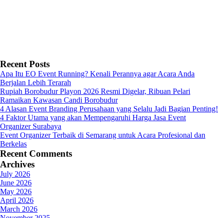
Recent Posts
Apa Itu EO Event Running? Kenali Perannya agar Acara Anda
Berjalan Lebih Terarah
Rupiah Borobudur Playon 2026 Resmi Digelar, Ribuan Pelari
Ramaikan Kawasan Candi Borobudur
4 Alasan Event Branding Perusahaan yang Selalu Jadi Bagian Penting!
4 Faktor Utama yang akan Mempengaruhi Harga Jasa Event
Organizer Surabaya
Event Organizer Terbaik di Semarang untuk Acara Profesional dan
Berkelas
Recent Comments
Archives
July 2026
June 2026
May 2026
April 2026
March 2026
November 2025