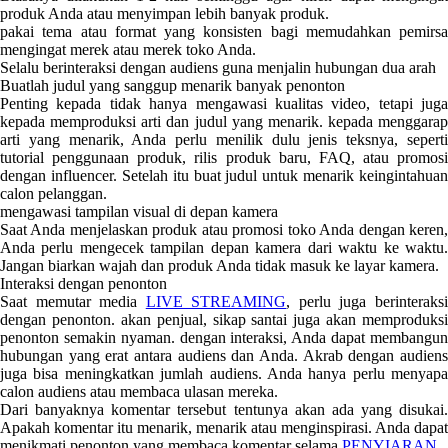
produk Anda atau menyimpan lebih banyak produk.
pakai tema atau format yang konsisten bagi memudahkan pemirsa
mengingat merek atau merek toko Anda.
Selalu berinteraksi dengan audiens guna menjalin hubungan dua arah
Buatlah judul yang sanggup menarik banyak penonton
Penting kepada tidak hanya mengawasi kualitas video, tetapi juga
kepada memproduksi arti dan judul yang menarik. kepada menggarap
arti yang menarik, Anda perlu menilik dulu jenis teksnya, seperti
tutorial penggunaan produk, rilis produk baru, FAQ, atau promosi
dengan influencer. Setelah itu buat judul untuk menarik keingintahuan
calon pelanggan.
mengawasi tampilan visual di depan kamera
Saat Anda menjelaskan produk atau promosi toko Anda dengan keren,
Anda perlu mengecek tampilan depan kamera dari waktu ke waktu.
Jangan biarkan wajah dan produk Anda tidak masuk ke layar kamera.
Interaksi dengan penonton
Saat memutar media
LIVE STREAMING
, perlu juga berinteraks
dengan penonton. akan penjual, sikap santai juga akan memproduksi
penonton semakin nyaman. dengan interaksi, Anda dapat membangun
hubungan yang erat antara audiens dan Anda. Akrab dengan audiens
juga bisa meningkatkan jumlah audiens. Anda hanya perlu menyapa
calon audiens atau membaca ulasan mereka.
Dari banyaknya komentar tersebut tentunya akan ada yang disukai.
Apakah komentar itu menarik, menarik atau menginspirasi. Anda dapat
menikmati penonton yang membaca komentar selama
PENYIARAN
.