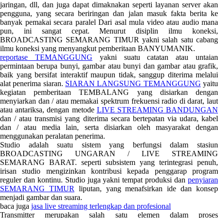
jaringan, dll, dan juga dapat dimaknakan seperti layanan server akan
pengguna, yang secara beriringan dan jalan masuk fakta berita ke
banyak pemakai secara paralel Dari asal mula video atau audio mana
pun, ini sangat cepat. Menurut disiplin ilmu koneksi,
BROADCASTING SEMARANG TIMUR yakni salah satu cabang
ilmu koneksi yang menyangkut pemberitaan BANYUMANIK.
reportase TEMANGGUNG
yakni suatu catatan atau untaia
permintaan berupa bunyi, gambar atau bunyi dan gambar atau grafik,
baik yang bersifat interaktif maupun tidak, sanggup diterima melalui
alat penerima siaran.
SIARAN LANGSUNG TEMANGGUNG
yait
kegiatan pemberitaan TEMBALANG yang disiarkan dengan
menyiarkan dan / atau memakai spektrum frekuensi radio di darat, laut
atau antariksa, dengan metode
LIVE STREAMING BANDUNGA
dan / atau transmisi yang diterima secara bertepatan via udara, kabel
dan / atau media lain, serta disiarkan oleh masyarakat dengan
menggunakan peralatan penerima.
Studio adalah suatu sistem yang berfungsi dalam stasiun
BROADCASTING UNGARAN / LIVE STREAMING
SEMARANG BARAT. seperti subsistem yang terintegrasi penuh,
irisan studio mengizinkan kontribusi kepada penggarap program
reguler dan kontinu. Studio juga yakni tempat produksi dan
penyiaran
SEMARANG TIMUR
liputan, yang menafsirkan ide dan konse
menjadi gambar dan suara.
baca juga
jasa live streaming terlengkap dan profesional
Transmitter merupakan salah satu elemen dalam proses