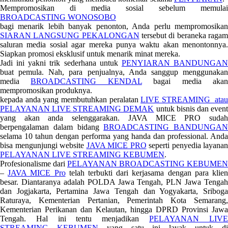
Mempromosikan di media sosial sebelum memulai
BROADCASTING WONOSOBO
bagi menarik lebih banyak penonton, Anda perlu mempromosikan
SIARAN LANGSUNG PEKALONGAN
tersebut di beraneka raga
saluran media sosial agar mereka punya waktu akan menontonnya.
Siapkan promosi eksklusif untuk menarik minat mereka.
Jadi ini yakni trik sederhana untuk
PENYIARAN BANDUNGA
buat pemula. Nah, para penjualnya, Anda sanggup menggunakan
media
BROADCASTING KENDAL
bagai media aka
mempromosikan produknya.
kepada anda yang membutuhkan peralatan
LIVE STREAMING atau
PELAYANAN LIVE STREAMING DEMAK
untuk bisnis dan even
yang akan anda selenggarakan. JAVA MICE PRO sudah
berpengalaman dalam bidang
BROADCASTING BANDUNGAN
selama 10 tahun dengan performa yang handa dan professional. Anda
bisa mengunjungi website
JAVA MICE PRO
seperti penyedia layanan
PELAYANAN LIVE STREAMING KEBUMEN
.
Profesionalisme dari
PELAYANAN BROADCASTING KEBUMEN
–
JAVA MICE Pro
telah terbukti dari kerjasama dengan para klie
besar. Diantaranya adalah POLDA Jawa Tengah, PLN Jawa Tengah
dan Jogjakarta, Pertamina Jawa Tengah dan Yogyakarta, Sriboga
Raturaya, Kementerian Pertanian, Pemerintah Kota Semarang,
Kementerian Perikanan dan Kelautan, hingga DPRD Provinsi Jawa
Tengah. Hal ini tentu menjadikan
PELAYANAN LIV
STREAMING KEBUMEN
yang satu ini layak untuk d