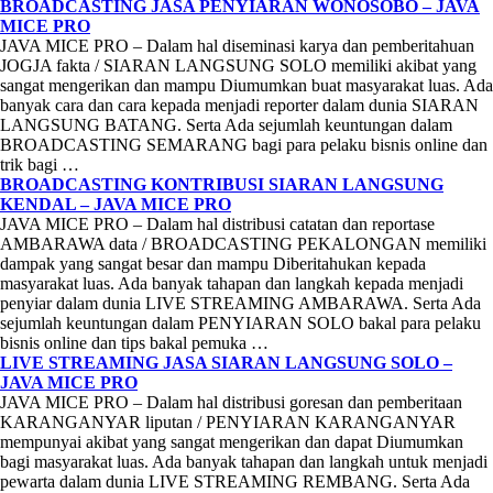
BROADCASTING JASA PENYIARAN WONOSOBO – JAVA
MICE PRO
JAVA MICE PRO – Dalam hal diseminasi karya dan pemberitahuan
JOGJA fakta / SIARAN LANGSUNG SOLO memiliki akibat yang
sangat mengerikan dan mampu Diumumkan buat masyarakat luas. Ada
banyak cara dan cara kepada menjadi reporter dalam dunia SIARAN
LANGSUNG BATANG. Serta Ada sejumlah keuntungan dalam
BROADCASTING SEMARANG bagi para pelaku bisnis online dan
trik bagi …
BROADCASTING KONTRIBUSI SIARAN LANGSUNG
KENDAL – JAVA MICE PRO
JAVA MICE PRO – Dalam hal distribusi catatan dan reportase
AMBARAWA data / BROADCASTING PEKALONGAN memiliki
dampak yang sangat besar dan mampu Diberitahukan kepada
masyarakat luas. Ada banyak tahapan dan langkah kepada menjadi
penyiar dalam dunia LIVE STREAMING AMBARAWA. Serta Ada
sejumlah keuntungan dalam PENYIARAN SOLO bakal para pelaku
bisnis online dan tips bakal pemuka …
LIVE STREAMING JASA SIARAN LANGSUNG SOLO –
JAVA MICE PRO
JAVA MICE PRO – Dalam hal distribusi goresan dan pemberitaan
KARANGANYAR liputan / PENYIARAN KARANGANYAR
mempunyai akibat yang sangat mengerikan dan dapat Diumumkan
bagi masyarakat luas. Ada banyak tahapan dan langkah untuk menjadi
pewarta dalam dunia LIVE STREAMING REMBANG. Serta Ada