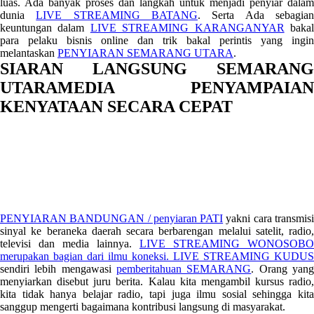
luas. Ada banyak proses dan langkah untuk menjadi penyiar dalam
dunia
LIVE STREAMING BATANG
. Serta Ada sebagia
keuntungan dalam
LIVE STREAMING KARANGANYAR
baka
para pelaku bisnis online dan trik bakal perintis yang ingin
melantaskan
PENYIARAN SEMARANG UTARA
.
SIARAN LANGSUNG SEMARANG
UTARAMEDIA PENYAMPAIAN
KENYATAAN SECARA CEPAT
PENYIARAN BANDUNGAN / penyiaran PATI
yakni cara transmis
sinyal ke beraneka daerah secara berbarengan melalui satelit, radio,
televisi dan media lainnya.
LIVE STREAMING WONOSOBO
merupakan bagian dari ilmu koneksi.
LIVE STREAMING KUDUS
sendiri lebih mengawasi
pemberitahuan SEMARANG
. Orang yan
menyiarkan disebut juru berita. Kalau kita mengambil kursus radio,
kita tidak hanya belajar radio, tapi juga ilmu sosial sehingga kita
sanggup mengerti bagaimana kontribusi langsung di masyarakat.