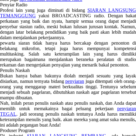
Penyiar Radio
Profesi lain yang juga diminati di bidang
SIARAN LANGSUNG
TEMANGGUNG
yakni BROADCASTING radio. Dengan bakat
perkataan yang baik dan nyata, hampir semua orang dapat menjadi
penyebar stasiun radio, meski bukan lulusan jurusan kontak. Namun,
dengan latar belakang pendidikan yang baik pasti akan lebih mudah
dalam menjalankan pekerjaannya.
pewarta siaran tidak hanya harus bercakap dengan penonton di
belakang mikrofon, tetapi juga harus mempunyai kompetensi
multitasking. Salah satu keterampilan lain yang harus dimiliki
merupakan bagaimana menjalankan beraneka peralatan di studio
rekaman dan mengerjakan penyajian yang menarik bakal penonton.
Penulis Naskah
Bukan hanya bahan bakunya diolah menjadi sesuatu yang layak
disiarkan, namun ternyata bidang
penyiaran
juga ditempati oleh orang-
orang yang menggarap materi berkualitas tinggi. Tentunya sebelum
menjadi sebuah pagelaran, dibutuhkan naskah agar pagelaran tersebut
mampu dibuatan.
Nah, inilah peran penulis naskah atau penulis naskah, dan Anda dapat
memilih untuk memakainya bagai peluang pekerjaan
penyiaran
TEGAL
. jadi seorang penulis naskah tentunya Anda harus memiliki
keterampilan menulis yang baik. akan mereka yang amat suka menulis,
ini adalah pegangan buat Anda!
Produser Program
Di industri
SIARAN LANGSUNG REMBANG
, ada banya