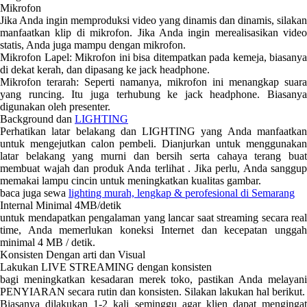
Mikrofon
Jika Anda ingin memproduksi video yang dinamis dan dinamis, silakan
manfaatkan klip di mikrofon. Jika Anda ingin merealisasikan video
statis, Anda juga mampu dengan mikrofon.
Mikrofon Lapel: Mikrofon ini bisa ditempatkan pada kemeja, biasanya
di dekat kerah, dan dipasang ke jack headphone.
Mikrofon terarah: Seperti namanya, mikrofon ini menangkap suara
yang runcing. Itu juga terhubung ke jack headphone. Biasanya
digunakan oleh presenter.
Background dan
LIGHTING
Perhatikan latar belakang dan LIGHTING yang Anda manfaatkan
untuk mengejutkan calon pembeli. Dianjurkan untuk menggunakan
latar belakang yang murni dan bersih serta cahaya terang buat
membuat wajah dan produk Anda terlihat . Jika perlu, Anda sanggup
memakai lampu cincin untuk meningkatkan kualitas gambar.
baca juga sewa
lighting murah, lengkap & perofesional di Semarang
Internal Minimal 4MB/detik
untuk mendapatkan pengalaman yang lancar saat streaming secara real
time, Anda memerlukan koneksi Internet dan kecepatan unggah
minimal 4 MB / detik.
Konsisten Dengan arti dan Visual
Lakukan LIVE STREAMING dengan konsisten
bagi meningkatkan kesadaran merek toko, pastikan Anda melayani
PENYIARAN secara rutin dan konsisten. Silakan lakukan hal berikut.
Biasanya dilakukan 1-2 kali seminggu agar klien dapat mengingat