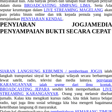
masyarakat luas. Ada banyak proses dan tahapan buat menjadi penyiar
dalam dunia
BROADCASTING SIMPANG LIMA
. Serta Ad
seputar keuntungan dalam
LIVE STREAMING MAGELANG
aka
para pelaku bisnis online dan trik kepada pemula yang ingin
menjalankan
PENYIARAN KENDAL
.
PENYIARAN JOGJAMEDIA
PENYAMPAIAN BUKTI SECARA CEPAT
SIARAN LANGSUNG KEBUMEN / pemberitaan JOGJA
ialah
langkah transportasi sinyal ke berbagai wilayah secara berbarengan
lewat satelit, radio, televisi dan media lainnya.
penyiaran
KARANGANYAR ialah segme dari ilmu kontak.
BROADCASTING JEPARA
sendiri lebih memperhatikan
LIV
STREAMING KARANGANYAR
. Orang yang melansir disebu
jurnalis. Kalau kita mengikuti kursus radio, kita tidak hanya belajar
radio, tapi juga ilmu sosial sehingga kita bisa mengerti bagaimana
keterlibatan langsung di masyarakat.
Dalam hal diseminasikarya dan
pemberitahuan SEMARANG TIMU