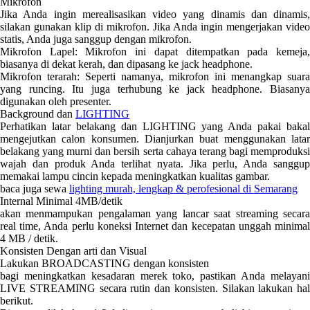
Mikrofon
Jika Anda ingin merealisasikan video yang dinamis dan dinamis,
silakan gunakan klip di mikrofon. Jika Anda ingin mengerjakan video
statis, Anda juga sanggup dengan mikrofon.
Mikrofon Lapel: Mikrofon ini dapat ditempatkan pada kemeja,
biasanya di dekat kerah, dan dipasang ke jack headphone.
Mikrofon terarah: Seperti namanya, mikrofon ini menangkap suara
yang runcing. Itu juga terhubung ke jack headphone. Biasanya
digunakan oleh presenter.
Background dan
LIGHTING
Perhatikan latar belakang dan LIGHTING yang Anda pakai bakal
mengejutkan calon konsumen. Dianjurkan buat menggunakan latar
belakang yang murni dan bersih serta cahaya terang bagi memproduksi
wajah dan produk Anda terlihat nyata. Jika perlu, Anda sanggup
memakai lampu cincin kepada meningkatkan kualitas gambar.
baca juga sewa
lighting murah, lengkap & perofesional di Semarang
Internal Minimal 4MB/detik
akan menmampukan pengalaman yang lancar saat streaming secara
real time, Anda perlu koneksi Internet dan kecepatan unggah minimal
4 MB / detik.
Konsisten Dengan arti dan Visual
Lakukan BROADCASTING dengan konsisten
bagi meningkatkan kesadaran merek toko, pastikan Anda melayani
LIVE STREAMING secara rutin dan konsisten. Silakan lakukan hal
berikut.