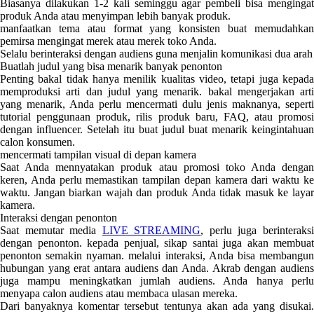
Biasanya dilakukan 1-2 kali seminggu agar pembeli bisa mengingat
produk Anda atau menyimpan lebih banyak produk.
manfaatkan tema atau format yang konsisten buat memudahkan
pemirsa mengingat merek atau merek toko Anda.
Selalu berinteraksi dengan audiens guna menjalin komunikasi dua arah
Buatlah judul yang bisa menarik banyak penonton
Penting bakal tidak hanya menilik kualitas video, tetapi juga kepada
memproduksi arti dan judul yang menarik. bakal mengerjakan arti
yang menarik, Anda perlu mencermati dulu jenis maknanya, seperti
tutorial penggunaan produk, rilis produk baru, FAQ, atau promosi
dengan influencer. Setelah itu buat judul buat menarik keingintahuan
calon konsumen.
mencermati tampilan visual di depan kamera
Saat Anda mennyatakan produk atau promosi toko Anda dengan
keren, Anda perlu memastikan tampilan depan kamera dari waktu ke
waktu. Jangan biarkan wajah dan produk Anda tidak masuk ke layar
kamera.
Interaksi dengan penonton
Saat memutar media
LIVE STREAMING
, perlu juga berinteraks
dengan penonton. kepada penjual, sikap santai juga akan membuat
penonton semakin nyaman. melalui interaksi, Anda bisa membangun
hubungan yang erat antara audiens dan Anda. Akrab dengan audiens
juga mampu meningkatkan jumlah audiens. Anda hanya perlu
menyapa calon audiens atau membaca ulasan mereka.
Dari banyaknya komentar tersebut tentunya akan ada yang disukai.