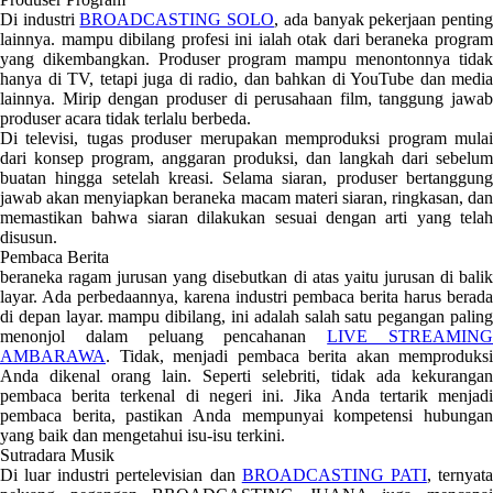
Di industri
BROADCASTING SOLO
, ada banyak pekerjaan pentin
lainnya. mampu dibilang profesi ini ialah otak dari beraneka program
yang dikembangkan. Produser program mampu menontonnya tidak
hanya di TV, tetapi juga di radio, dan bahkan di YouTube dan media
lainnya. Mirip dengan produser di perusahaan film, tanggung jawab
produser acara tidak terlalu berbeda.
Di televisi, tugas produser merupakan memproduksi program mulai
dari konsep program, anggaran produksi, dan langkah dari sebelum
buatan hingga setelah kreasi. Selama siaran, produser bertanggung
jawab akan menyiapkan beraneka macam materi siaran, ringkasan, dan
memastikan bahwa siaran dilakukan sesuai dengan arti yang telah
disusun.
Pembaca Berita
beraneka ragam jurusan yang disebutkan di atas yaitu jurusan di balik
layar. Ada perbedaannya, karena industri pembaca berita harus berada
di depan layar. mampu dibilang, ini adalah salah satu pegangan paling
menonjol dalam peluang pencahanan
LIVE STREAMIN
AMBARAWA
. Tidak, menjadi pembaca berita akan memproduksi
Anda dikenal orang lain. Seperti selebriti, tidak ada kekurangan
pembaca berita terkenal di negeri ini. Jika Anda tertarik menjadi
pembaca berita, pastikan Anda mempunyai kompetensi hubungan
yang baik dan mengetahui isu-isu terkini.
Sutradara Musik
Di luar industri pertelevisian dan
BROADCASTING PATI
, ternyat