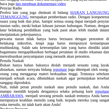
baca juga
tips membuat dokumentasi video
Penyiar Radio
Profesi lain yang juga diminati di bidang
SIARAN LANGSUNG
TEMANGGUNG
merupakan pemberitaan radio. Dengan kompetensi
suara yang baik dan jelas, hampir semua orang dapat menjadi penyiar
stasiun radio, meski bukan lulusan jurusan hubungan. Namun, dengan
latar belakang pendidikan yang baik pasti akan lebih mudah dalam
menjalankan pekerjaannya.
pewarta siaran tidak hanya harus bersuara dengan penonton di
belakang mikrofon, tetapi juga harus mempunyai kemampuan
multitasking. Salah satu keterampilan lain yang harus dimiliki ialah
bagaimana mengaplikasikan berbagai peralatan di studio rekaman dan
merealisasikan penyampaian yang menarik akan penonton.
Penulis Naskah
Bukan hanya bahan bakunya diolah menjadi sesuatu yang layak
disiarkan, namun ternyata bidang
reportase
juga ditempati oleh orang-
orang yang menggarap materi berkualitas tinggi. Tentunya sebelum
menjadi sebuah acara, dibutuhkan naskah agar pertunjukan tersebut
sanggup diproduksi.
Nah, inilah peran penulis naskah atau penulis naskah, dan Anda
mampu memilih kepada dengannya selaku peluang karir
reportase
AMBARAWA
. menjadi seorang penulis naskah tentunya Anda harus
mempunyai keahlian menulis yang baik. kepada mereka yang sangat
suka menulis, ini ialah karir akan Anda!
Produser Program