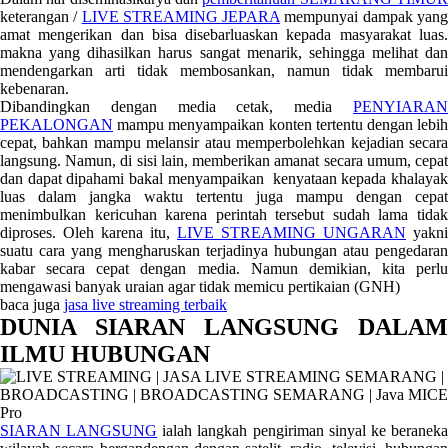
keterangan /
LIVE STREAMING JEPARA
mempunyai dampak yan
amat mengerikan dan bisa disebarluaskan kepada masyarakat luas.
makna yang dihasilkan harus sangat menarik, sehingga melihat dan
mendengarkan arti tidak membosankan, namun tidak membarui
kebenaran.
Dibandingkan dengan media cetak, media
PENYIARAN
PEKALONGAN
mampu menyampaikan konten tertentu dengan lebih
cepat, bahkan mampu melansir atau memperbolehkan kejadian secara
langsung. Namun, di sisi lain, memberikan amanat secara umum, cepat
dan dapat dipahami bakal menyampaikan kenyataan kepada khalayak
luas dalam jangka waktu tertentu juga mampu dengan cepat
menimbulkan kericuhan karena perintah tersebut sudah lama tidak
diproses. Oleh karena itu,
LIVE STREAMING UNGARAN
yakni
suatu cara yang mengharuskan terjadinya hubungan atau pengedaran
kabar secara cepat dengan media. Namun demikian, kita perlu
mengawasi banyak uraian agar tidak memicu pertikaian (GNH)
baca juga
jasa live streaming terbaik
DUNIA SIARAN LANGSUNG DALAM
ILMU HUBUNGAN
SIARAN LANGSUNG
ialah langkah pengiriman sinyal ke beranek