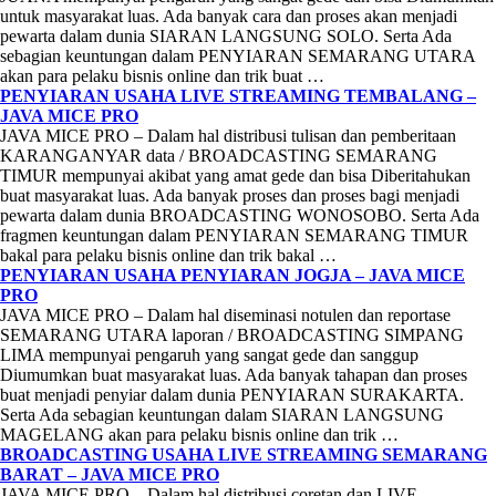
untuk masyarakat luas. Ada banyak cara dan proses akan menjadi
pewarta dalam dunia SIARAN LANGSUNG SOLO. Serta Ada
sebagian keuntungan dalam PENYIARAN SEMARANG UTARA
akan para pelaku bisnis online dan trik buat …
PENYIARAN USAHA LIVE STREAMING TEMBALANG –
JAVA MICE PRO
JAVA MICE PRO – Dalam hal distribusi tulisan dan pemberitaan
KARANGANYAR data / BROADCASTING SEMARANG
TIMUR mempunyai akibat yang amat gede dan bisa Diberitahukan
buat masyarakat luas. Ada banyak proses dan proses bagi menjadi
pewarta dalam dunia BROADCASTING WONOSOBO. Serta Ada
fragmen keuntungan dalam PENYIARAN SEMARANG TIMUR
bakal para pelaku bisnis online dan trik bakal …
PENYIARAN USAHA PENYIARAN JOGJA – JAVA MICE
PRO
JAVA MICE PRO – Dalam hal diseminasi notulen dan reportase
SEMARANG UTARA laporan / BROADCASTING SIMPANG
LIMA mempunyai pengaruh yang sangat gede dan sanggup
Diumumkan buat masyarakat luas. Ada banyak tahapan dan proses
buat menjadi penyiar dalam dunia PENYIARAN SURAKARTA.
Serta Ada sebagian keuntungan dalam SIARAN LANGSUNG
MAGELANG akan para pelaku bisnis online dan trik …
BROADCASTING USAHA LIVE STREAMING SEMARANG
BARAT – JAVA MICE PRO
JAVA MICE PRO – Dalam hal distribusi coretan dan LIVE