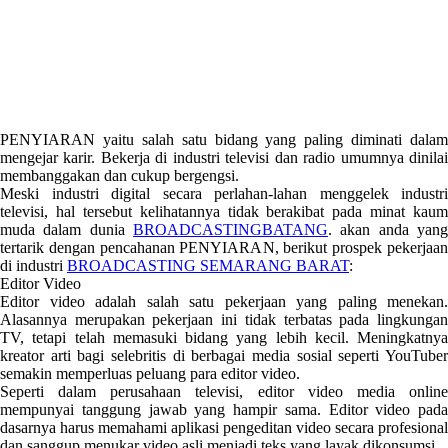
PENYIARAN yaitu salah satu bidang yang paling diminati dalam
mengejar karir. Bekerja di industri televisi dan radio umumnya dinilai
membanggakan dan cukup bergengsi.
Meski industri digital secara perlahan-lahan menggelek industri
televisi, hal tersebut kelihatannya tidak berakibat pada minat kaum
muda dalam dunia
BROADCASTINGBATANG
. akan anda yang
tertarik dengan pencahanan PENYIARAN, berikut prospek pekerjaan
di industri
BROADCASTING SEMARANG BARAT
:
Editor Video
Editor video adalah salah satu pekerjaan yang paling menekan.
Alasannya merupakan pekerjaan ini tidak terbatas pada lingkungan
TV, tetapi telah memasuki bidang yang lebih kecil. Meningkatnya
kreator arti bagi selebritis di berbagai media sosial seperti YouTuber
semakin memperluas peluang para editor video.
Seperti dalam perusahaan televisi, editor video media online
mempunyai tanggung jawab yang hampir sama. Editor video pada
dasarnya harus memahami aplikasi pengeditan video secara profesional
dan sanggup menukar video asli menjadi teks yang layak dikonsumsi.