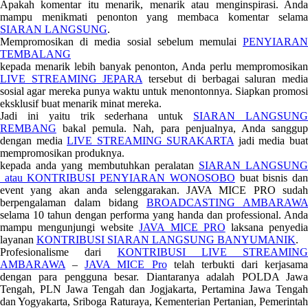
Apakah komentar itu menarik, menarik atau menginspirasi. Anda
mampu menikmati penonton yang membaca komentar selama
SIARAN LANGSUNG
.
Mempromosikan di media sosial sebelum memulai
PENYIARAN
TEMBALANG
kepada menarik lebih banyak penonton, Anda perlu mempromosikan
LIVE STREAMING JEPARA
tersebut di berbagai saluran medi
sosial agar mereka punya waktu untuk menontonnya. Siapkan promosi
eksklusif buat menarik minat mereka.
Jadi ini yaitu trik sederhana untuk
SIARAN LANGSUN
REMBANG
bakal pemula. Nah, para penjualnya, Anda sanggup
dengan media
LIVE STREAMING SURAKARTA
jadi media bua
mempromosikan produknya.
kepada anda yang membutuhkan peralatan
SIARAN LANGSUN
atau KONTRIBUSI PENYIARAN WONOSOBO
buat bisnis da
event yang akan anda selenggarakan. JAVA MICE PRO sudah
berpengalaman dalam bidang
BROADCASTING AMBARAWA
selama 10 tahun dengan performa yang handa dan professional. Anda
mampu mengunjungi website
JAVA MICE PRO
laksana penyedi
layanan
KONTRIBUSI SIARAN LANGSUNG BANYUMANIK
.
Profesionalisme dari
KONTRIBUSI LIVE STREAMING
AMBARAWA
–
JAVA MICE Pro
telah terbukti dari kerjasama
dengan para pengguna besar. Diantaranya adalah POLDA Jawa
Tengah, PLN Jawa Tengah dan Jogjakarta, Pertamina Jawa Tengah
dan Yogyakarta, Sriboga Raturaya, Kementerian Pertanian, Pemerintah