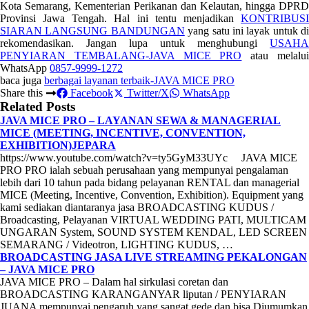
Kota Semarang, Kementerian Perikanan dan Kelautan, hingga DPRD
Provinsi Jawa Tengah. Hal ini tentu menjadikan
KONTRIBUSI
SIARAN LANGSUNG BANDUNGAN
yang satu ini layak untuk di
rekomendasikan. Jangan lupa untuk menghubungi
USAHA
PENYIARAN TEMBALANG-JAVA MICE PRO
atau melalu
WhatsApp
0857-9999-1272
baca juga
berbagai layanan terbaik-JAVA MICE PRO
Share this
Facebook
Twitter/X
WhatsApp
Related Posts
JAVA MICE PRO – LAYANAN SEWA & MANAGERIAL
MICE (MEETING, INCENTIVE, CONVENTION,
EXHIBITION)JEPARA
https://www.youtube.com/watch?v=ty5GyM33UYc JAVA MICE
PRO PRO ialah sebuah perusahaan yang mempunyai pengalaman
lebih dari 10 tahun pada bidang pelayanan RENTAL dan managerial
MICE (Meeting, Incentive, Convention, Exhibition). Equipment yang
kami sediakan diantaranya jasa BROADCASTING KUDUS /
Broadcasting, Pelayanan VIRTUAL WEDDING PATI, MULTICAM
UNGARAN System, SOUND SYSTEM KENDAL, LED SCREEN
SEMARANG / Videotron, LIGHTING KUDUS, …
BROADCASTING JASA LIVE STREAMING PEKALONGAN
– JAVA MICE PRO
JAVA MICE PRO – Dalam hal sirkulasi coretan dan
BROADCASTING KARANGANYAR liputan / PENYIARAN
JUANA mempunyai pengaruh yang sangat gede dan bisa Diumumkan