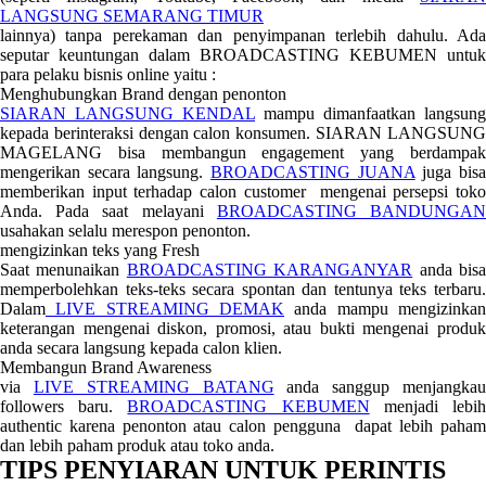
LANGSUNG SEMARANG TIMUR
lainnya) tanpa perekaman dan penyimpanan terlebih dahulu. Ada
seputar keuntungan dalam BROADCASTING KEBUMEN untuk
para pelaku bisnis online yaitu :
Menghubungkan Brand dengan penonton
SIARAN LANGSUNG KENDAL
mampu dimanfaatkan langsung
kepada berinteraksi dengan calon konsumen. SIARAN LANGSUNG
MAGELANG bisa membangun engagement yang berdampak
mengerikan secara langsung.
BROADCASTING JUANA
juga bis
memberikan input terhadap calon customer mengenai persepsi toko
Anda. Pada saat melayani
BROADCASTING BANDUNGA
usahakan selalu merespon penonton.
mengizinkan teks yang Fresh
Saat menunaikan
BROADCASTING KARANGANYAR
anda bis
memperbolehkan teks-teks secara spontan dan tentunya teks terbaru.
Dalam
LIVE STREAMING DEMAK
anda mampu mengizinkan
keterangan mengenai diskon, promosi, atau bukti mengenai produk
anda secara langsung kepada calon klien.
Membangun Brand Awareness
via
LIVE STREAMING BATANG
anda sanggup menjangka
followers baru.
BROADCASTING KEBUMEN
menjadi lebi
authentic karena penonton atau calon pengguna dapat lebih paham
dan lebih paham produk atau toko anda.
TIPS PENYIARAN UNTUK PERINTIS