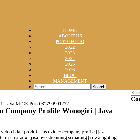
HOME
ABOUT US
PORTOFOLIO
2022
2023
2024
2025
2026
BLOG
MANAGEMENT
Search
for:
Sear
for:
Con
ri | Java MICE Pro- 085799991272
 Company Profile Wonogiri | Java