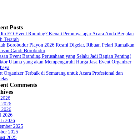
ent Posts
Itu EO Event Running? Kenali Perannya agar Acara Anda Berjalan
h Terarah
ah Borobudur Playon 2026 Resmi Digelar, Ribuan Pelari Ramaikan
asan Candi Borobudur
asan Event Branding Perusahaan yang Selalu Jadi Bagian Penting!
ktor Utama yang akan Mempengaruhi Harga Jasa Event Organizer
abaya
t Organizer Terbaik di Semarang untuk Acara Profesional dan
elas
cent Comments
hives
 2026
 2026
 2026
l 2026
ch 2026
ember 2025
ober 2025
ust 2025