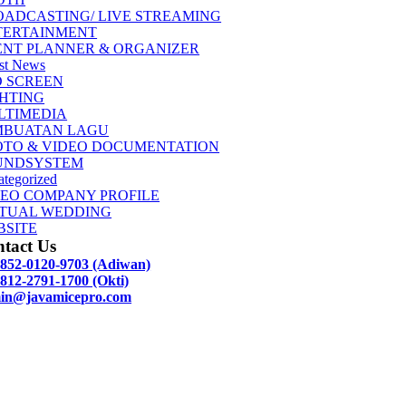
OADCASTING/ LIVE STREAMING
TERTAINMENT
ENT PLANNER & ORGANIZER
st News
D SCREEN
GHTING
LTIMEDIA
MBUATAN LAGU
OTO & VIDEO DOCUMENTATION
UNDSYSTEM
tegorized
DEO COMPANY PROFILE
RTUAL WEDDING
BSITE
tact Us
 852-0120-9703 (Adiwan)
812-2791-1700 (Okti)
in@javamicepro.com