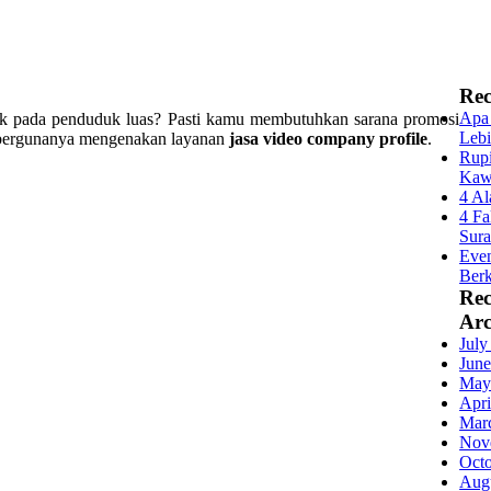
Rec
Apa 
oduk pada penduduk luas? Pasti kamu membutuhkan sarana promosi
Lebi
a bergunanya mengenakan layanan
jasa video company profile
.
Rupi
Kaw
4 Al
4 Fa
Sur
Even
Berk
Re
Arc
July
June
May
Apri
Mar
Nov
Oct
Aug