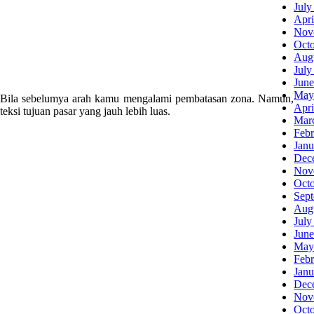
July
Apri
Nov
Oct
Aug
July
June
May
a. Bila sebelumya arah kamu mengalami pembatasan zona. Namun,
Apri
si tujuan pasar yang jauh lebih luas.
Mar
Febr
Janu
Dec
Nov
Oct
Sep
Aug
July
June
May
Febr
Janu
Dec
Nov
Oct