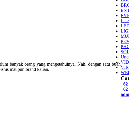
BR
EN
EV
Late
LE
LI
MU
PE
PH
SO
Unca
VI
elum banyak orang yang mengetahuinya. Nah, dengan satu buah
VI
isnis maupun brand kalian.
WE
Con
+62
+62 
adm