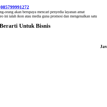
–
085799991272
ang-orang akan berupaya mencari penyedia layanan amat
eo ini ialah ikon atau media guna promosi dan mengenalkan satu
erarti Untuk Bisnis
Ja