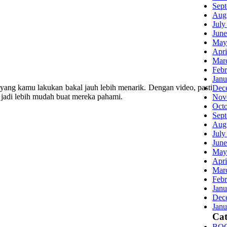
Sep
Aug
July
June
May
Apri
Mar
Febr
Janu
yang kamu lakukan bakal jauh lebih menarik. Dengan video, pasti
Dec
 jadi lebih mudah buat mereka pahami.
Nov
Oct
Sep
Aug
July
June
May
Apri
Mar
Febr
Janu
Dec
Janu
Cat
BO