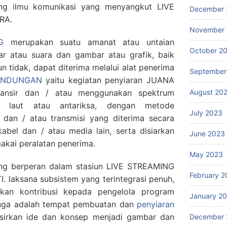
ng ilmu komunikasi yang menyangkut LIVE
December 
RA.
November
G
merupakan suatu amanat atau untaian
October 2
r atau suara dan gambar atau grafik, baik
un tidak, dapat diterima melalui alat penerima
September
BANDUNGAN
yaitu kegiatan penyiaran JUANA
August 20
lansir dan / atau menggunakan spektrum
t, laut atau antariksa, dengan metode
July 2023
dan / atau transmisi yang diterima secara
abel dan / atau media lain, serta disiarkan
June 2023
kai peralatan penerima.
May 2023
yang berperan dalam stasiun LIVE STREAMING
February 2
laksana subsistem yang terintegrasi penuh,
kan kontribusi kepada pengelola program
January 2
 juga adalah tempat pembuatan dan
penyiaran
sirkan ide dan konsep menjadi gambar dan
December 