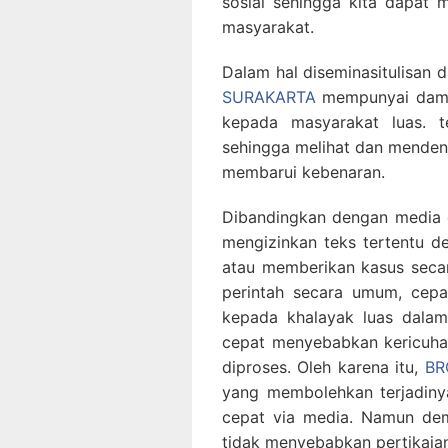
sosial sehingga kita dapat 
masyarakat.
Dalam hal diseminasitulisan 
SURAKARTA
mempunyai damp
kepada masyarakat luas. t
sehingga melihat dan menden
membarui kebenaran.
Dibandingkan dengan media 
mengizinkan teks tertentu d
atau memberikan kasus secara
perintah secara umum, cepa
kepada khalayak luas dalam
cepat menyebabkan kericuhan
diproses. Oleh karena itu,
BR
yang membolehkan terjadiny
cepat via media. Namun demi
tidak menyebabkan pertikaia