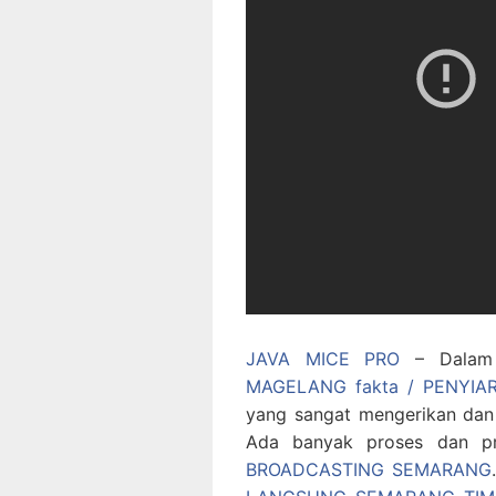
JAVA MICE PRO
– Dalam h
MAGELANG fakta / PENYI
yang sangat mengerikan dan 
Ada banyak proses dan pr
BROADCASTING SEMARANG