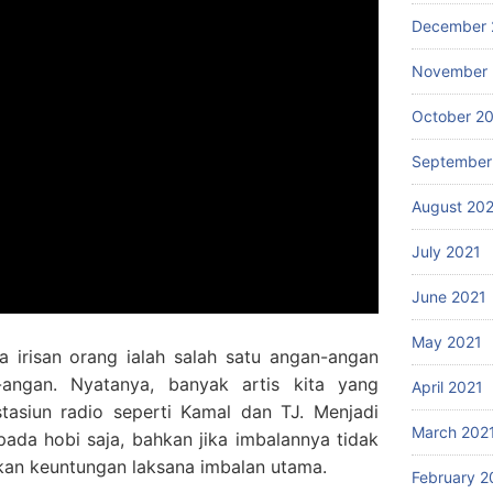
December 
November 
October 2
September
August 20
July 2021
June 2021
May 2021
a irisan orang ialah salah satu angan-angan
angan. Nyatanya, banyak artis kita yang
April 2021
tasiun radio seperti Kamal dan TJ. Menjadi
March 202
 pada hobi saja, bahkan jika imbalannya tidak
kan keuntungan laksana imbalan utama.
February 2