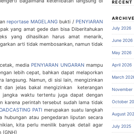
mengerti bagaimana keterlibatan langsung di
RECENT
ARCHIV
dan
reportase MAGELANG
bukti /
PENYIARAN
July 2026
ak yang amat gede dan bisa Diberitahukan
eks yang dihasilkan harus amat menarik,
June 2026
garkan arti tidak membosankan, namun tidak
May 2026
cetak, media
PENYIARAN UNGARAN
mampu
April 2026
engan lebih cepat, bahkan dapat melaporkan
March 202
 langsung. Namun, di sisi lain, mengizinkan
t dan jelas bakal mengizinkan keterangan
November
 jangka waktu tertentu juga dapat dengan
October 2
 karena perintah tersebut sudah lama tidak
OADCASTING PATI
merupakan suatu langkah
August 20
a hubungan atau pengedaran liputan secara
kian, kita perlu menilik banyak detail agar
July 2025
n (GNH)