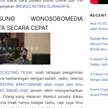
UR
bakal para pelaku bisnis online dan trik
gerjakan
BROADCASTING SURAKARTA
.
RECENT
SUNG WONOSOBOMEDIA
Apa Itu EO
TA SECARA CEPAT
agar Acara
Rupiah Bor
Ribuan Pel
Borobudur
4 Alasan E
Selalu Jadi
DCASTING TEGAL
ialah tahapan pengiriman
4 Faktor 
ra berbarengan dengan satelit, radio, televisi
Harga Jasa
STING BANYUMANIK ialah irisan dari ilmu
Event Orga
NG MAGELANG
sendiri lebih memperhatikan
Acara Prof
R
. Orang yang melansir disebut jurnalis. Kalau
kita tidak hanya belajar radio, tapi juga ilmu