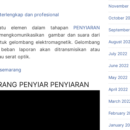
November 
 terlengkap dan profesional
October 2
 satu elemen dalam tahapan
PENYIARAN
September
 mengkomunikasikan gambar dan suara dari
August 20
entuk gelombang elektromagnetik. Gelombang
beban laporan akan ditransmisikan atau
July 2022
u serat optik.
June 2022
g semarang
May 2022
RANG PENYIAR PENYIARAN
April 2022
March 202
February 2
January 2