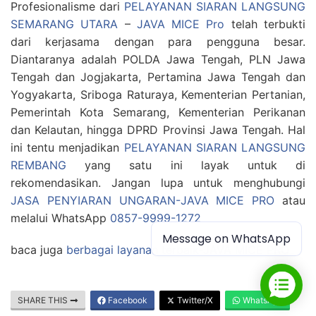
Profesionalisme dari
PELAYANAN SIARAN LANGSUNG
SEMARANG UTARA
–
JAVA MICE Pro
telah terbukti
dari kerjasama dengan para pengguna besar.
Diantaranya adalah POLDA Jawa Tengah, PLN Jawa
Tengah dan Jogjakarta, Pertamina Jawa Tengah dan
Yogyakarta, Sriboga Raturaya, Kementerian Pertanian,
Pemerintah Kota Semarang, Kementerian Perikanan
dan Kelautan, hingga DPRD Provinsi Jawa Tengah. Hal
ini tentu menjadikan
PELAYANAN SIARAN LANGSUNG
REMBANG
yang satu ini layak untuk di
rekomendasikan. Jangan lupa untuk menghubungi
JASA PENYIARAN UNGARAN-JAVA MICE PRO
atau
melalui WhatsApp
0857-9999-1272
Message on WhatsApp
baca juga
berbagai layanan terbaik-JAVA MICE PRO
SHARE THIS
Facebook
Twitter/X
WhatsApp