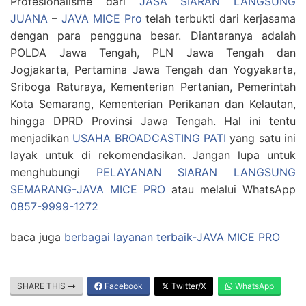
Profesionalisme dari
JASA SIARAN LANGSUNG
JUANA
–
JAVA MICE Pro
telah terbukti dari kerjasama
dengan para pengguna besar. Diantaranya adalah
POLDA Jawa Tengah, PLN Jawa Tengah dan
Jogjakarta, Pertamina Jawa Tengah dan Yogyakarta,
Sriboga Raturaya, Kementerian Pertanian, Pemerintah
Kota Semarang, Kementerian Perikanan dan Kelautan,
hingga DPRD Provinsi Jawa Tengah. Hal ini tentu
menjadikan
USAHA BROADCASTING PATI
yang satu ini
layak untuk di rekomendasikan. Jangan lupa untuk
menghubungi
PELAYANAN SIARAN LANGSUNG
SEMARANG-JAVA MICE PRO
atau melalui WhatsApp
0857-9999-1272
baca juga
berbagai layanan terbaik-JAVA MICE PRO
SHARE THIS
Facebook
Twitter/X
WhatsApp