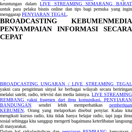
keuntungan dalam
LIVE STREAMING SEMARANG BARA
untuk para pelaku bisnis online dan tips bagi pemuka yang ingin
menggarap
PENYIARAN TEGAL
.
BROADCASTING KEBUMENMEDIA
PENYAMPAIAN INFORMASI SECARA
CEPAT
BROADCASTING UNGARAN / LIVE STREAMING TEGAL
yakni cara pengiriman sinyal ke berbagai wilayah secara beriringan
melalui satelit, radio, televisi dan media lainnya.
LIVE STREAMING
REMBANG yakni fragmen dari ilmu komunikasi.
PENYIARAN
BANDUNGAN
sendiri lebih memperhatikan
pemberitaan
KEBUMEN
. Orang yang melaporkan disebut penyiar. Kalau kita
mengikuti kursus radio, kita tidak hanya belajar radio, tapi juga ilmu
sosial sehingga kita sanggup mengerti bagaimana keterlibatan langsung
di masyarakat.
Dalam hal sirkulasitulisan dan
penyiaran REMBANG
kenyataan 