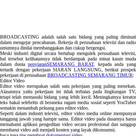
BROADCASTING adalah salah satu bidang yang paling diminati
dalam mengejar pencahanan. Bekerja di perusahaan televisi dan radio
umumnya dinilai membanggakan dan cukup bergengsi.
Meski industri digital secara bertahap mengulek perusahaan televisi,
hal tersebut kelihatannya tidak berdampak pada minat kaum muda
dalam dunia
penyiaranSEMARANG BARAT
. kepada anda yan
tertarik dengan pekerjaan SIARAN LANGSUNG, berikut prospek
pekerjaan di perusahaan
BROADCASTING SEMARANG TIMUR
:
Editor Video
Editor video merupakan salah satu pekerjaan yang paling menekan.
Alasannya yaitu pekerjaan ini tidak terbatas pada lingkungan TV,
tetapi telah memasuki bidang yang lebih kecil. Meningkatnya kreator
teks bakal selebritis di beraneka ragam media sosial seperti YouTuber
semakin menambah peluang para editor video.
Seperti dalam industri televisi, editor video media online mempunyai
tanggung jawab yang hampir sama. Editor video pada dasarnya harus
memahami aplikasi pengeditan video secara profesional dan sanggup
membarui video asli menjadi konten yang layak dikonsumsi.
baca juga
tips membuat dokumentasi video