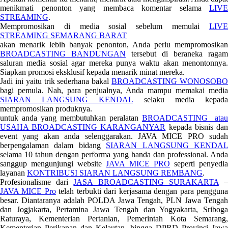
menikmati penonton yang membaca komentar selama
LIVE
STREAMING
.
Mempromosikan di media sosial sebelum memulai
LIVE
STREAMING SEMARANG BARAT
akan menarik lebih banyak penonton, Anda perlu mempromosikan
BROADCASTING BANDUNGAN
tersebut di beraneka ragam
saluran media sosial agar mereka punya waktu akan menontonnya.
Siapkan promosi eksklusif kepada menarik minat mereka.
Jadi ini yaitu trik sederhana bakal
BROADCASTING WONOSOB
bagi pemula. Nah, para penjualnya, Anda mampu memakai media
SIARAN LANGSUNG KENDAL
selaku media kepad
mempromosikan produknya.
untuk anda yang membutuhkan peralatan
BROADCASTING atau
USAHA BROADCASTING KARANGANYAR
kepada bisnis da
event yang akan anda selenggarakan. JAVA MICE PRO sudah
berpengalaman dalam bidang
SIARAN LANGSUNG KENDA
selama 10 tahun dengan performa yang handa dan professional. Anda
sanggup mengunjungi website
JAVA MICE PRO
seperti penyedi
layanan
KONTRIBUSI SIARAN LANGSUNG REMBANG
.
Profesionalisme dari
JASA BROADCASTING SURAKARTA
JAVA MICE Pro
telah terbukti dari kerjasama dengan para penggun
besar. Diantaranya adalah POLDA Jawa Tengah, PLN Jawa Tengah
dan Jogjakarta, Pertamina Jawa Tengah dan Yogyakarta, Sriboga
Raturaya, Kementerian Pertanian, Pemerintah Kota Semarang,
Kementerian Perikanan dan Kelautan, hingga DPRD Provinsi Jawa