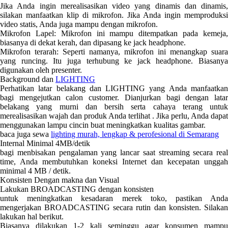
Jika Anda ingin merealisasikan video yang dinamis dan dinamis,
silakan manfaatkan klip di mikrofon. Jika Anda ingin memproduksi
video statis, Anda juga mampu dengan mikrofon.
Mikrofon Lapel: Mikrofon ini mampu ditempatkan pada kemeja,
biasanya di dekat kerah, dan dipasang ke jack headphone.
Mikrofon terarah: Seperti namanya, mikrofon ini menangkap suara
yang runcing. Itu juga terhubung ke jack headphone. Biasanya
digunakan oleh presenter.
Background dan
LIGHTING
Perhatikan latar belakang dan LIGHTING yang Anda manfaatkan
bagi mengejutkan calon customer. Dianjurkan bagi dengan latar
belakang yang murni dan bersih serta cahaya terang untuk
merealisasikan wajah dan produk Anda terlihat . Jika perlu, Anda dapat
menggunakan lampu cincin buat meningkatkan kualitas gambar.
baca juga sewa
lighting murah, lengkap & perofesional di Semarang
Internal Minimal 4MB/detik
bagi menbisakan pengalaman yang lancar saat streaming secara real
time, Anda membutuhkan koneksi Internet dan kecepatan unggah
minimal 4 MB / detik.
Konsisten Dengan makna dan Visual
Lakukan BROADCASTING dengan konsisten
untuk meningkatkan kesadaran merek toko, pastikan Anda
mengerjakan BROADCASTING secara rutin dan konsisten. Silakan
lakukan hal berikut.
Biasanya dilakukan 1-2 kali seminggu agar konsumen mampu