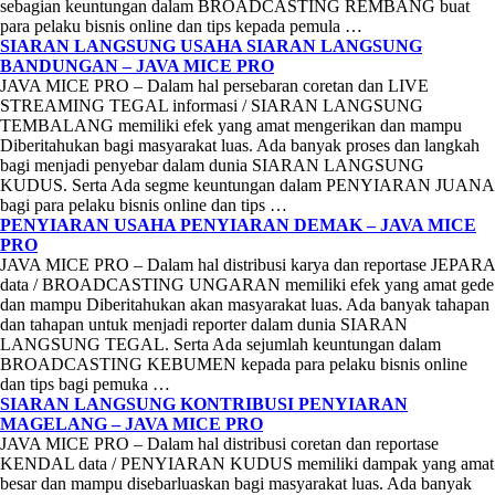
sebagian keuntungan dalam BROADCASTING REMBANG buat
para pelaku bisnis online dan tips kepada pemula …
SIARAN LANGSUNG USAHA SIARAN LANGSUNG
BANDUNGAN – JAVA MICE PRO
JAVA MICE PRO – Dalam hal persebaran coretan dan LIVE
STREAMING TEGAL informasi / SIARAN LANGSUNG
TEMBALANG memiliki efek yang amat mengerikan dan mampu
Diberitahukan bagi masyarakat luas. Ada banyak proses dan langkah
bagi menjadi penyebar dalam dunia SIARAN LANGSUNG
KUDUS. Serta Ada segme keuntungan dalam PENYIARAN JUANA
bagi para pelaku bisnis online dan tips …
PENYIARAN USAHA PENYIARAN DEMAK – JAVA MICE
PRO
JAVA MICE PRO – Dalam hal distribusi karya dan reportase JEPARA
data / BROADCASTING UNGARAN memiliki efek yang amat gede
dan mampu Diberitahukan akan masyarakat luas. Ada banyak tahapan
dan tahapan untuk menjadi reporter dalam dunia SIARAN
LANGSUNG TEGAL. Serta Ada sejumlah keuntungan dalam
BROADCASTING KEBUMEN kepada para pelaku bisnis online
dan tips bagi pemuka …
SIARAN LANGSUNG KONTRIBUSI PENYIARAN
MAGELANG – JAVA MICE PRO
JAVA MICE PRO – Dalam hal distribusi coretan dan reportase
KENDAL data / PENYIARAN KUDUS memiliki dampak yang amat
besar dan mampu disebarluaskan bagi masyarakat luas. Ada banyak