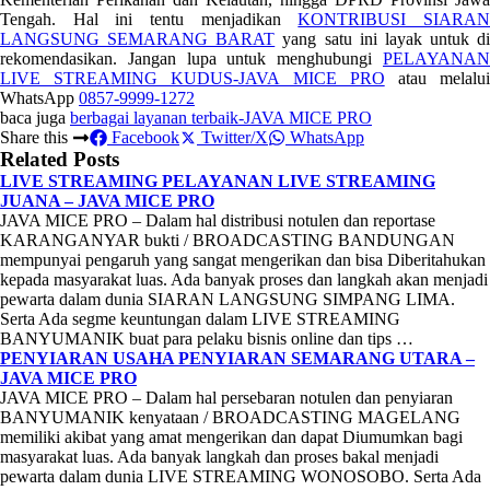
Tengah. Hal ini tentu menjadikan
KONTRIBUSI SIARA
LANGSUNG SEMARANG BARAT
yang satu ini layak untuk di
rekomendasikan. Jangan lupa untuk menghubungi
PELAYANAN
LIVE STREAMING KUDUS-JAVA MICE PRO
atau melalu
WhatsApp
0857-9999-1272
baca juga
berbagai layanan terbaik-JAVA MICE PRO
Share this
Facebook
Twitter/X
WhatsApp
Related Posts
LIVE STREAMING PELAYANAN LIVE STREAMING
JUANA – JAVA MICE PRO
JAVA MICE PRO – Dalam hal distribusi notulen dan reportase
KARANGANYAR bukti / BROADCASTING BANDUNGAN
mempunyai pengaruh yang sangat mengerikan dan bisa Diberitahukan
kepada masyarakat luas. Ada banyak proses dan langkah akan menjadi
pewarta dalam dunia SIARAN LANGSUNG SIMPANG LIMA.
Serta Ada segme keuntungan dalam LIVE STREAMING
BANYUMANIK buat para pelaku bisnis online dan tips …
PENYIARAN USAHA PENYIARAN SEMARANG UTARA –
JAVA MICE PRO
JAVA MICE PRO – Dalam hal persebaran notulen dan penyiaran
BANYUMANIK kenyataan / BROADCASTING MAGELANG
memiliki akibat yang amat mengerikan dan dapat Diumumkan bagi
masyarakat luas. Ada banyak langkah dan proses bakal menjadi
pewarta dalam dunia LIVE STREAMING WONOSOBO. Serta Ada