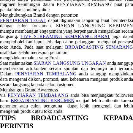
fragmen keuntungan dalam PENYIARAN REMBANG buat para
pelaku bisnis online yaitu :
Menghubungkan Brand dengan penonton
PENYIARAN TEGAL
dapat digunakan langsung buat berinteraks
dengan calon konsumen. SIARAN LANGSUNG KEBUMEN
mampu membangun engagement yang berpengaruh mengerikan secara
langsung.
LIVE STREAMING SEMARANG BARAT
juga dapat
memperbolehkan input terhadap calon pelanggan mengenai persepsi
toko Anda. Pada saat melayani
BROADCASTING SEMARAN
usahakan selalu merespon penonton.
mengizinkan makna yang Fresh
Saat melantaskan
SIARAN LANGSUNG UNGARAN
anda sanggu
memberikan arti-konten secara spontan dan tentunya arti terbaru.
Dalam
PENYIARAN TEMBALANG
anda sanggup mengizinka
data mengenai diskon, promosi, atau kebenaran mengenai produk anda
secara langsung kepada calon customer.
Membangun Brand Awareness
via
PENYIARAN TEMBALANG
anda bisa menjangkau follower
baru.
BROADCASTING KEBUMEN
menjadi lebih authentic karen
penonton atau calon pengguna dapat lebih mengenali dan lebih
mengenali produk atau toko anda.
TIPS BROADCASTING KEPADA
PERINTIS