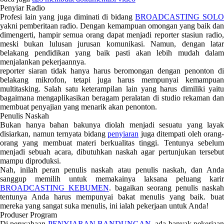
Penyiar Radio
Profesi lain yang juga diminati di bidang
BROADCASTING SOLO
yakni pemberitaan radio. Dengan kemampuan omongan yang baik dan
dimengerti, hampir semua orang dapat menjadi reporter stasiun radio,
meski bukan lulusan jurusan komunikasi. Namun, dengan latar
belakang pendidikan yang baik pasti akan lebih mudah dalam
menjalankan pekerjaannya.
reporter siaran tidak hanya harus beromongan dengan penonton di
belakang mikrofon, tetapi juga harus mempunyai kemampuan
multitasking. Salah satu keterampilan lain yang harus dimiliki yaitu
bagaimana mengaplikasikan beragam peralatan di studio rekaman dan
membuat penyajian yang menarik akan penonton.
Penulis Naskah
Bukan hanya bahan bakunya diolah menjadi sesuatu yang layak
disiarkan, namun ternyata bidang
penyiaran
juga ditempati oleh orang-
orang yang membuat materi berkualitas tinggi. Tentunya sebelum
menjadi sebuah acara, dibutuhkan naskah agar pertunjukan tersebut
mampu diproduksi.
Nah, inilah peran penulis naskah atau penulis naskah, dan Anda
sanggup memilih untuk memakainya laksana peluang karir
BROADCASTING KEBUMEN
. bagaikan seorang penulis naska
tentunya Anda harus mempunyai bakat menulis yang baik. buat
mereka yang sangat suka menulis, ini ialah pekerjaan untuk Anda!
Produser Program
Di perusahaan
PENYIARAN BANDUNGAN
, ada banyak pekerjaa