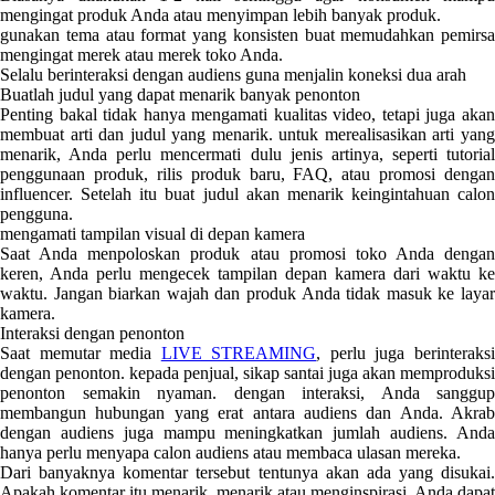
mengingat produk Anda atau menyimpan lebih banyak produk.
gunakan tema atau format yang konsisten buat memudahkan pemirsa
mengingat merek atau merek toko Anda.
Selalu berinteraksi dengan audiens guna menjalin koneksi dua arah
Buatlah judul yang dapat menarik banyak penonton
Penting bakal tidak hanya mengamati kualitas video, tetapi juga akan
membuat arti dan judul yang menarik. untuk merealisasikan arti yang
menarik, Anda perlu mencermati dulu jenis artinya, seperti tutorial
penggunaan produk, rilis produk baru, FAQ, atau promosi dengan
influencer. Setelah itu buat judul akan menarik keingintahuan calon
pengguna.
mengamati tampilan visual di depan kamera
Saat Anda menpoloskan produk atau promosi toko Anda dengan
keren, Anda perlu mengecek tampilan depan kamera dari waktu ke
waktu. Jangan biarkan wajah dan produk Anda tidak masuk ke layar
kamera.
Interaksi dengan penonton
Saat memutar media
LIVE STREAMING
, perlu juga berinteraks
dengan penonton. kepada penjual, sikap santai juga akan memproduksi
penonton semakin nyaman. dengan interaksi, Anda sanggup
membangun hubungan yang erat antara audiens dan Anda. Akrab
dengan audiens juga mampu meningkatkan jumlah audiens. Anda
hanya perlu menyapa calon audiens atau membaca ulasan mereka.
Dari banyaknya komentar tersebut tentunya akan ada yang disukai.
Apakah komentar itu menarik, menarik atau menginspirasi. Anda dapat