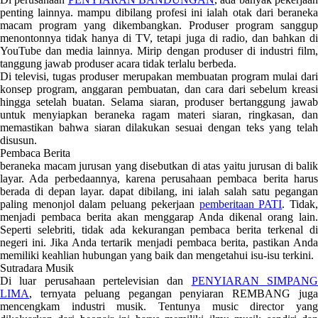
penting lainnya. mampu dibilang profesi ini ialah otak dari beraneka
macam program yang dikembangkan. Produser program sanggup
menontonnya tidak hanya di TV, tetapi juga di radio, dan bahkan di
YouTube dan media lainnya. Mirip dengan produser di industri film,
tanggung jawab produser acara tidak terlalu berbeda.
Di televisi, tugas produser merupakan membuatan program mulai dari
konsep program, anggaran pembuatan, dan cara dari sebelum kreasi
hingga setelah buatan. Selama siaran, produser bertanggung jawab
untuk menyiapkan beraneka ragam materi siaran, ringkasan, dan
memastikan bahwa siaran dilakukan sesuai dengan teks yang telah
disusun.
Pembaca Berita
beraneka macam jurusan yang disebutkan di atas yaitu jurusan di balik
layar. Ada perbedaannya, karena perusahaan pembaca berita harus
berada di depan layar. dapat dibilang, ini ialah salah satu pegangan
paling menonjol dalam peluang pekerjaan
pemberitaan PATI
. Tidak
menjadi pembaca berita akan menggarap Anda dikenal orang lain.
Seperti selebriti, tidak ada kekurangan pembaca berita terkenal di
negeri ini. Jika Anda tertarik menjadi pembaca berita, pastikan Anda
memiliki keahlian hubungan yang baik dan mengetahui isu-isu terkini.
Sutradara Musik
Di luar perusahaan pertelevisian dan
PENYIARAN SIMPAN
LIMA
, ternyata peluang pegangan penyiaran REMBANG juga
mencengkam industri musik. Tentunya music director yang