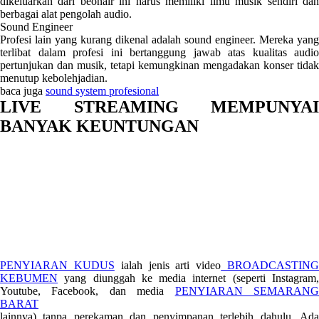
dikeluarkan dari beonair ini harus memiliki ilmu musik sendiri dan
berbagai alat pengolah audio.
Sound Engineer
Profesi lain yang kurang dikenal adalah sound engineer. Mereka yang
terlibat dalam profesi ini bertanggung jawab atas kualitas audio
pertunjukan dan musik, tetapi kemungkinan mengadakan konser tidak
menutup kebolehjadian.
baca juga
sound system profesional
LIVE STREAMING MEMPUNYAI
BANYAK KEUNTUNGAN
PENYIARAN KUDUS
ialah jenis arti video
BROADCASTIN
KEBUMEN
yang diunggah ke media internet (seperti Instagram,
Youtube, Facebook, dan media
PENYIARAN SEMARAN
BARAT
lainnya) tanpa perekaman dan penyimpanan terlebih dahulu. Ada