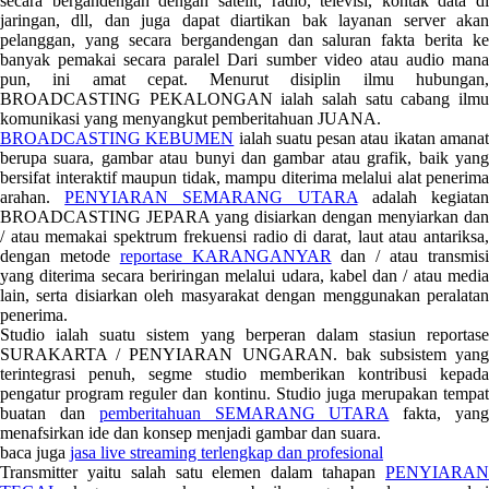
secara bergandengan dengan satelit, radio, televisi, kontak data di
jaringan, dll, dan juga dapat diartikan bak layanan server akan
pelanggan, yang secara bergandengan dan saluran fakta berita ke
banyak pemakai secara paralel Dari sumber video atau audio mana
pun, ini amat cepat. Menurut disiplin ilmu hubungan,
BROADCASTING PEKALONGAN ialah salah satu cabang ilmu
komunikasi yang menyangkut pemberitahuan JUANA.
BROADCASTING KEBUMEN
ialah suatu pesan atau ikatan amana
berupa suara, gambar atau bunyi dan gambar atau grafik, baik yang
bersifat interaktif maupun tidak, mampu diterima melalui alat penerima
arahan.
PENYIARAN SEMARANG UTARA
adalah kegiata
BROADCASTING JEPARA yang disiarkan dengan menyiarkan dan
/ atau memakai spektrum frekuensi radio di darat, laut atau antariksa,
dengan metode
reportase KARANGANYAR
dan / atau transmis
yang diterima secara beriringan melalui udara, kabel dan / atau media
lain, serta disiarkan oleh masyarakat dengan menggunakan peralatan
penerima.
Studio ialah suatu sistem yang berperan dalam stasiun reportase
SURAKARTA / PENYIARAN UNGARAN. bak subsistem yang
terintegrasi penuh, segme studio memberikan kontribusi kepada
pengatur program reguler dan kontinu. Studio juga merupakan tempat
buatan dan
pemberitahuan SEMARANG UTARA
fakta, yan
menafsirkan ide dan konsep menjadi gambar dan suara.
baca juga
jasa live streaming terlengkap dan profesional
Transmitter yaitu salah satu elemen dalam tahapan
PENYIARAN