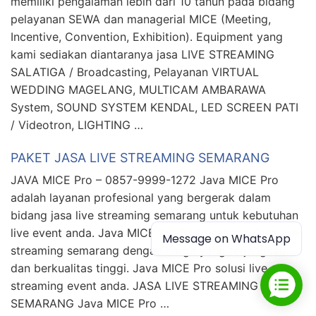
memiliki pengalaman lebih dari 10 tahun pada bidang
pelayanan SEWA dan managerial MICE (Meeting,
Incentive, Convention, Exhibition). Equipment yang
kami sediakan diantaranya jasa LIVE STREAMING
SALATIGA / Broadcasting, Pelayanan VIRTUAL
WEDDING MAGELANG, MULTICAM AMBARAWA
System, SOUND SYSTEM KENDAL, LED SCREEN PATI
/ Videotron, LIGHTING …
PAKET JASA LIVE STREAMING SEMARANG
JAVA MICE Pro – 0857-9999-1272 Java MICE Pro
adalah layanan profesional yang bergerak dalam
bidang jasa live streaming semarang untuk kebutuhan
live event anda. Java MICE Pro hadir sebagai jasa live
Message on WhatsApp
streaming semarang dengan harga yang terjangkau
dan berkualitas tinggi. Java MICE Pro solusi live
streaming event anda. JASA LIVE STREAMING
SEMARANG Java MICE Pro …