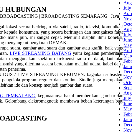
Aug
MU HUBUNGAN
July
Apri
Nov
Oct
lokasi secara beriringan via satelit, radio, televisi, komunikasi
Aug
rver kepada konsumen, yang secara beriringan dan mengakses fakta
July
dio mana pun, ini sangat cepat. Menurut disiplin ilmu koneksi,
June
ang menyangkut penyiaran DEMAK.
May
rupa suara, gambar atau suara dan gambar atau grafik, baik yang
Apri
iaran.
LIVE STREAMING BATANG
yaitu kegiatan pemberitaan
Mar
menggunakan spektrum frekuensi radio di darat, laut atau
Febr
ansmisi yang diterima secara bertepatan melalui udara, kabel dan /
Janu
atan penerima.
Dec
rtase KUDUS / LIVE STREAMING KEBUMEN. bagaikan subsistem
Nov
a pengelola program reguler dan kontinu. Studio juga merupakan
Oct
fsirkan ide dan konsep menjadi gambar dan suara.
Sep
Aug
NG TEMBALANG
, kegunaannya bakal memberikan gambar dan
July
etik. Gelombang elektromagnetik membawa beban keterangan bagi
June
May
Febr
ROADCASTING
Janu
Dec
Nov