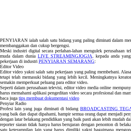
PENYIARAN ialah salah satu bidang yang paling diminati dalam mengej
membanggakan dan cukup bergengsi.
Meski industri digital secara perlahan-lahan mengulek perusahaan t
muda dalam dunia
LIVE STREAMINGJOGJA
. kepada anda yan
pekerjaan di industri
PENYIARAN SEMARANG
:
Editor Video
Editor video yakni salah satu pekerjaan yang paling membebani. Alas
tetapi telah memasuki bidang yang lebih kecil. Meningkatnya kreator
semakin memperkuat peluang para editor video.
Seperti dalam perusahaan televisi, editor video media online mempun
harus memahami aplikasi pengeditan video secara profesional dan mam
baca juga
tips membuat dokumentasi video
Penyiar Radio
Profesi lain yang juga diminati di bidang
BROADCASTING TEG
yang baik dan dapat dipahami, hampir semua orang dapat menjadi peny
dengan latar belakang pendidikan yang baik pasti akan lebih mudah d
reporter siaran tidak hanya harus berujaran dengan penonton di belaka
satu keterampilan lain yang harus dimiliki yakni bagaimana mengo