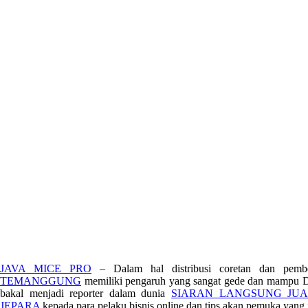
JAVA MICE PRO
– Dalam hal distribusi coretan dan pemb
TEMANGGUNG
memiliki pengaruh yang sangat gede dan mampu D
bakal menjadi reporter dalam dunia
SIARAN LANGSUNG JU
JEPARA
kepada para pelaku bisnis online dan tips akan pemuka yang