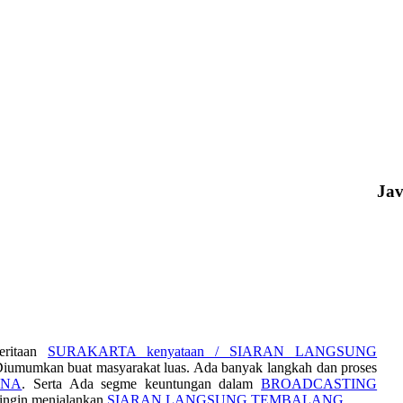
Ja
eritaan
SURAKARTA kenyataan / SIARAN LANGSUNG
iumumkan buat masyarakat luas. Ada banyak langkah dan proses
ANA
. Serta Ada segme keuntungan dalam
BROADCASTING
 ingin menjalankan
SIARAN LANGSUNG TEMBALANG
.