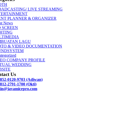
OTH
OADCASTING/ LIVE STREAMING
TERTAINMENT
ENT PLANNER & ORGANIZER
st News
D SCREEN
GHTING
LTIMEDIA
MBUATAN LAGU
OTO & VIDEO DOCUMENTATION
UNDSYSTEM
tegorized
DEO COMPANY PROFILE
RTUAL WEDDING
BSITE
tact Us
 852-0120-9703 (Adiwan)
812-2791-1700 (Okti)
in@javamicepro.com