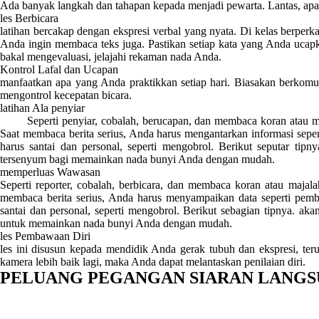
Ada banyak langkah dan tahapan kepada menjadi pewarta. Lantas, apa s
les Berbicara
latihan bercakap dengan ekspresi verbal yang nyata. Di kelas berper
Anda ingin membaca teks juga. Pastikan setiap kata yang Anda ucapkan
bakal mengevaluasi, jelajahi rekaman nada Anda.
Kontrol Lafal dan Ucapan
manfaatkan apa yang Anda praktikkan setiap hari. Biasakan berkomu
mengontrol kecepatan bicara.
latihan Ala penyiar
Seperti penyiar, cobalah, berucapan, dan membaca koran atau maja
Saat membaca berita serius, Anda harus mengantarkan informasi sepe
harus santai dan personal, seperti mengobrol. Berikut seputar tip
tersenyum bagi memainkan nada bunyi Anda dengan mudah.
memperluas Wawasan
Seperti reporter, cobalah, berbicara, dan membaca koran atau majal
membaca berita serius, Anda harus menyampaikan data seperti pemb
santai dan personal, seperti mengobrol. Berikut sebagian tipnya. a
untuk memainkan nada bunyi Anda dengan mudah.
les Pembawaan Diri
les ini disusun kepada mendidik Anda gerak tubuh dan ekspresi, ter
kamera lebih baik lagi, maka Anda dapat melantaskan penilaian diri.
PELUANG PEGANGAN SIARAN LANG