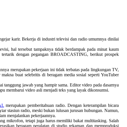
ar karir. Bekerja di industri televisi dan radio umumnya dinilai
elevisi, hal tersebut tampaknya tidak berdampak pada minat kaum
g tertarik dengan pegangan BROADCASTING, berikut prospek
annya merupakan pekerjaan ini tidak terbatas pada lingkungan TV,
 makna buat selebritis di beragam media sosial seperti YouTuber
yai tanggung jawab yang hampir sama. Editor video pada dasarnya
pu membarui video asli menjadi teks yang layak dikonsumsi.
AL
merupakan pemberitahuan radio. Dengan keterampilan bicara
iar stasiun radio, meski bukan lulusan jurusan hubungan. Namun,
alam menjalankan pekerjaannya.
ng mikrofon, tetapi juga harus memiliki bakat multitasking. Salah
perasikan beragam peralatan di studio rekaman dan memproduksi