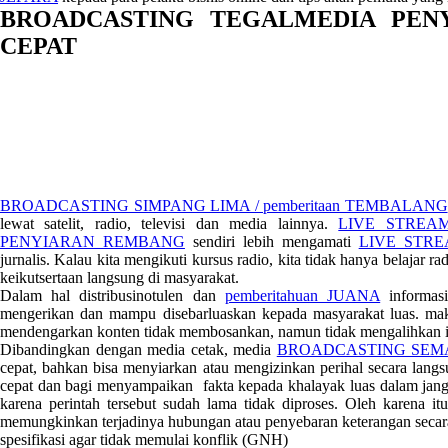
BROADCASTING TEGALMEDIA PEN
CEPAT
BROADCASTING SIMPANG LIMA / pemberitaan TEMBALANG
lewat satelit, radio, televisi dan media lainnya.
LIVE STREAMI
PENYIARAN REMBANG
sendiri lebih mengamati
LIVE STR
jurnalis. Kalau kita mengikuti kursus radio, kita tidak hanya belajar 
keikutsertaan langsung di masyarakat.
Dalam hal distribusinotulen dan
pemberitahuan JUANA
informas
mengerikan dan mampu disebarluaskan kepada masyarakat luas. mak
mendengarkan konten tidak membosankan, namun tidak mengalihkan i
Dibandingkan dengan media cetak, media
BROADCASTING SEM
cepat, bahkan bisa menyiarkan atau mengizinkan perihal secara lang
cepat dan bagi menyampaikan fakta kepada khalayak luas dalam jang
karena perintah tersebut sudah lama tidak diproses. Oleh karena it
memungkinkan terjadinya hubungan atau penyebaran keterangan secara
spesifikasi agar tidak memulai konflik (GNH)