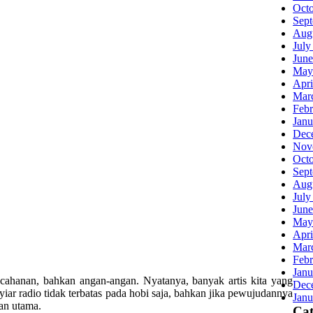
Oct
Sep
Aug
July
June
May
Apri
Mar
Febr
Janu
Dec
Nov
Oct
Sep
Aug
July
June
May
Apri
Mar
Febr
Janu
encahanan, bahkan angan-angan. Nyatanya, banyak artis kita yang
Dec
yiar radio tidak terbatas pada hobi saja, bahkan jika pewujudannya
Janu
an utama.
Cat