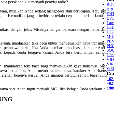
aja persiapan kita menjadi penyiar radio?
BO
BR
kataan, misalkan Anda sedang mengobrol atau berucapan. Atau jika
EN
 . Kemudian, jangan berbicara terlalu cepat atau terlalu lambat.
EV
Late
LE
nikasi dengan jelas. Misalnya dengan bersuara dengan benar dan
LI
MU
PE
lah. manfaatkan teks baca untuk menyesuaikan gaya transmisi.
PH
rti pembawa berita. Jika Anda membaca teks biasa, karakter Anda
SO
nya. kepada cerita bergaya kasual, Anda bisa beromongan sambil
Unca
VI
VI
ah. manfaatkan teks baca bagi menyesuaikan gaya transmisi. Saat
WE
awa berita. Jika Anda membaca teks biasa, karakter Anda harus
Con
kan arahan bergaya kasual, Anda mampu bertutur sambil tersenyum
+62
+62 
adm
utama saat Anda ingin menjadi MC. Jika belajar Anda terekam di
SUNG