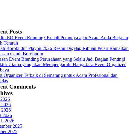
ent Posts
Itu EO Event Running? Kenali Perannya agar Acara Anda Berjalan
h Terarah
ah Borobudur Playon 2026 Resmi Digelar, Ribuan Pelari Ramaikan
asan Candi Borobudur
asan Event Branding Perusahaan yang Selalu Jadi Bagian Penting!
ktor Utama yang akan Mempengaruhi Harga Jasa Event Organizer
abaya
t Organizer Terbaik di Semarang untuk Acara Profesional dan
elas
cent Comments
hives
 2026
 2026
 2026
l 2026
ch 2026
ember 2025
ober 2025