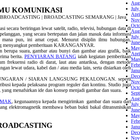
Aug
LMU KOMUNIKASI
July
Apri
Nov
Oct
si secara beriringan lewat satelit, radio, televisi, hubungan data di
Aug
i pelanggan, yang secara bertepatan dan jalan masuk data informasi
July
 mana pun, ini amat cepat. Menurut disiplin ilmu hubungan,
June
 yang menyangkut pemberitaan KARANGANYAR.
May
n berupa suara, gambar atau bunyi dan gambar atau grafik, baik
Apri
rima berita.
PENYIARAN BATANG
ialah kegiatan pemberitaan
Mar
 frekuensi radio di darat, laut atau antariksa, dengan metode
Febr
ingan lewat udara, kabel dan / atau media lain, serta disiarkan oleh
Janu
Dec
enyiaran UNGARAN / SIARAN LANGSUNG PEKALONGAN. seperti
Nov
ribusi kepada pelaksana program reguler dan kontinu. Studio juga
Oct
, yang menafsirkan ide dan konsep menjadi gambar dan suara.
Sep
Aug
EMAK
, kegunaannya kepada mengirimkan gambar dan suara dari
July
bang elektromagnetik membawa beban bukti bakal ditransmisikan
June
May
Febr
BROADCASTING
Janu
Dec
Nov