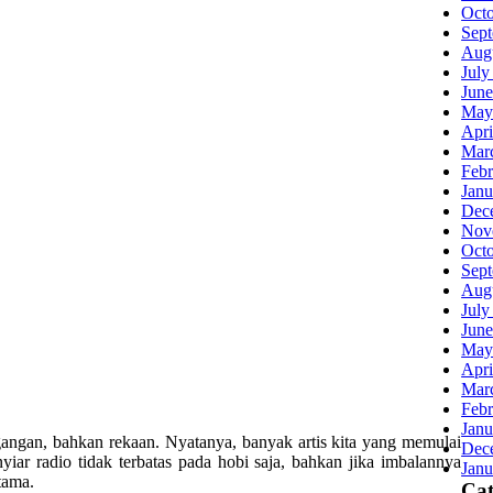
Oct
Sep
Aug
July
June
May
Apri
Mar
Febr
Janu
Dec
Nov
Oct
Sep
Aug
July
June
May
Apri
Mar
Febr
Janu
egangan, bahkan rekaan. Nyatanya, banyak artis kita yang memulai
Dec
iar radio tidak terbatas pada hobi saja, bahkan jika imbalannya
Janu
tama.
Cat