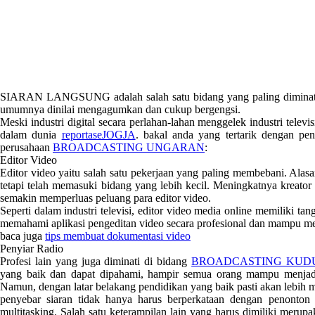
SIARAN LANGSUNG adalah salah satu bidang yang paling diminati dal
umumnya dinilai mengagumkan dan cukup bergengsi.
Meski industri digital secara perlahan-lahan menggelek industri telev
dalam dunia
reportaseJOGJA
. bakal anda yang tertarik dengan 
perusahaan
BROADCASTING UNGARAN
:
Editor Video
Editor video yaitu salah satu pekerjaan yang paling membebani. Alas
tetapi telah memasuki bidang yang lebih kecil. Meningkatnya kreator 
semakin memperluas peluang para editor video.
Seperti dalam industri televisi, editor video media online memiliki 
memahami aplikasi pengeditan video secara profesional dan mampu me
baca juga
tips membuat dokumentasi video
Penyiar Radio
Profesi lain yang juga diminati di bidang
BROADCASTING KUD
yang baik dan dapat dipahami, hampir semua orang mampu menjadi 
Namun, dengan latar belakang pendidikan yang baik pasti akan lebih
penyebar siaran tidak hanya harus berperkataan dengan penonton d
multitasking. Salah satu keterampilan lain yang harus dimiliki meru