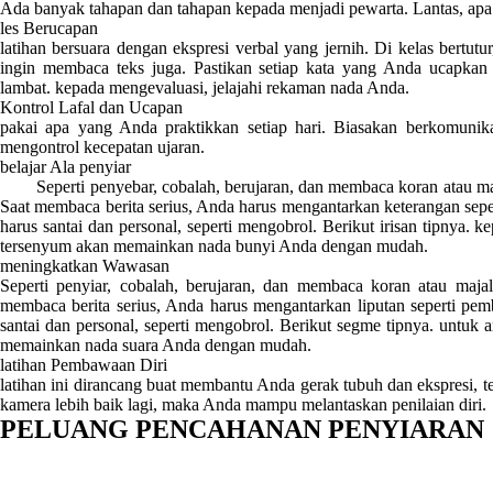
Ada banyak tahapan dan tahapan kepada menjadi pewarta. Lantas, apa s
les Berucapan
latihan bersuara dengan ekspresi verbal yang jernih. Di kelas bertut
ingin membaca teks juga. Pastikan setiap kata yang Anda ucapkan di
lambat. kepada mengevaluasi, jelajahi rekaman nada Anda.
Kontrol Lafal dan Ucapan
pakai apa yang Anda praktikkan setiap hari. Biasakan berkomunik
mengontrol kecepatan ujaran.
belajar Ala penyiar
Seperti penyebar, cobalah, berujaran, dan membaca koran atau maja
Saat membaca berita serius, Anda harus mengantarkan keterangan sepe
harus santai dan personal, seperti mengobrol. Berikut irisan tipnya.
tersenyum akan memainkan nada bunyi Anda dengan mudah.
meningkatkan Wawasan
Seperti penyiar, cobalah, berujaran, dan membaca koran atau maja
membaca berita serius, Anda harus mengantarkan liputan seperti pem
santai dan personal, seperti mengobrol. Berikut segme tipnya. untuk 
memainkan nada suara Anda dengan mudah.
latihan Pembawaan Diri
latihan ini dirancang buat membantu Anda gerak tubuh dan ekspresi, t
kamera lebih baik lagi, maka Anda mampu melantaskan penilaian diri.
PELUANG PENCAHANAN PENYIARAN