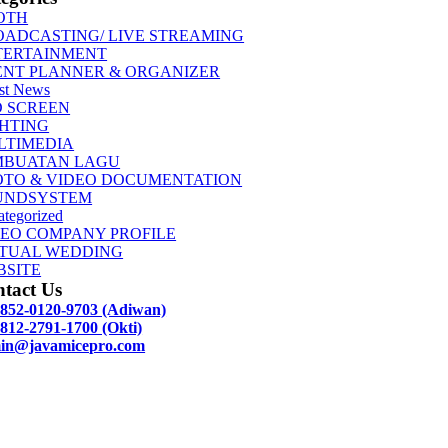
OTH
OADCASTING/ LIVE STREAMING
TERTAINMENT
ENT PLANNER & ORGANIZER
st News
D SCREEN
GHTING
LTIMEDIA
MBUATAN LAGU
OTO & VIDEO DOCUMENTATION
UNDSYSTEM
tegorized
DEO COMPANY PROFILE
RTUAL WEDDING
BSITE
tact Us
 852-0120-9703 (Adiwan)
812-2791-1700 (Okti)
in@javamicepro.com