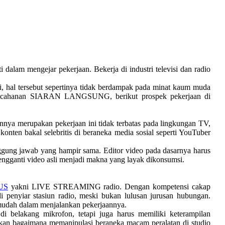
am mengejar pekerjaan. Bekerja di industri televisi dan radio
isi, hal tersebut sepertinya tidak berdampak pada minat kaum muda
pencahanan SIARAN LANGSUNG, berikut prospek pekerjaan di
annya merupakan pekerjaan ini tidak terbatas pada lingkungan TV,
konten bakal selebritis di beraneka media sosial seperti YouTuber
tanggung jawab yang hampir sama. Editor video pada dasarnya harus
ngganti video asli menjadi makna yang layak dikonsumsi.
US
yakni LIVE STREAMING radio. Dengan kompetensi cakap
penyiar stasiun radio, meski bukan lulusan jurusan hubungan.
 mudah dalam menjalankan pekerjaannya.
i belakang mikrofon, tetapi juga harus memiliki keterampilan
pakan bagaimana memanipulasi beraneka macam peralatan di studio