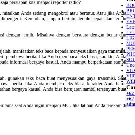
aja persiapan kita menjadi reporter radio?
BO
BR
ur, misalkan Anda sedang mengobrol atau bertutur. Atau jika Anda
EN
mengerti. Kemudian, jangan bertutur terlalu cepat atau terlalu
EV
Late
LE
asi dengan jernih. Misalnya dengan bersuara dengan benar dan
LI
MU
PE
lah. manfaatkan teks baca kepada menyesuaikan gaya transmisi.
PH
rti pembawa berita. Jika Anda membaca teks biasa, karakter Anda
SO
 kepada informasi bergaya kasual, Anda mampu berperkataan sambil
Unca
VI
VI
lah. gunakan teks baca buat menyesuaikan gaya transmisi. Saat
WE
bawa berita. Jika Anda membaca teks biasa, karakter Anda harus
Con
arahan bergaya kasual, Anda bisa berujaran sambil tersenyum buat
+62
+62 
adm
erutama saat Anda ingin menjadi MC. Jika latihan Anda terekam di