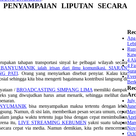
 PENYAMPAIAN LIPUTAN SECARA
Rec
Apa 
Lebi
Rupi
Kaw
4 Al
upakan tahapan transportasi sinyal ke pelbagai wilayah secara
4 Fa
n BANYUMANIK ialah irisan dari ilmu komunikasi.
SIARAN
Sur
G PATI
. Orang yang menyiarkan disebut penyiar. Kalau kita
Even
sosial sehingga kita bisa mengerti bagaimana kontribusi langsung di
Berk
Re
yataan /
BROADCASTING SIMPANG LIMA
memiliki dampak
Arc
ks yang diwujudkan harus amat menarik, sehingga melihat dan
enaran.
July
ANYUMANIK
bisa menyampaikan makna tertentu dengan lebih
June
gsung. Namun, di sisi lain, memberikan pesan secara umum, cepat
May
alam jangka waktu tertentu juga bisa dengan cepat menimbulkan
Apri
arena itu,
LIVE STREAMING KEBUMEN
yakni suatu tahapan
Mar
ecara cepat via media. Namun demikian, kita perlu mencermati
Nov
Oct