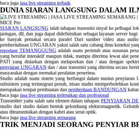
baca juga
jasa live streaming terbaik
DUNIA SIARAN LANGSUNG DALAM I
SIARAN LANGSUNG
ialah tahapan transmisi sinyal ke pelbagai loka
jaringan, dll, dan juga dapat didefinisikan sebagai layanan server bag
ke banyak pemakai secara paralel Dari sumber video atau audio
pemberitahuan UNGARAN yakni salah satu cabang ilmu koneksi
reportase TEMANGGUNG
adalah suatu perintah atau susunan pesa
yang bersifat interaktif maupun tidak, mampu diterima lewat alat pene
PATI yang disiarkan dengan melaporkan dan / atau dengan spektrum
penyiaran UNGARAN
dan / atau transmisi yang diterima secara berir
masyarakat dengan memakai peralatan penerima.
Studio adalah suatu sistem yang berfungsi dalam stasiun p
subsistem yang terintegrasi penuh, irisan studio memperbolehkan kont
merupakan tempat pembuatan dan
pemberitaan BANDUNGAN
kabar
baca juga
jasa live streaming terlengkap dan profesional
Transmitter yaitu salah satu elemen dalam tahapan
PENYIARAN D
studio dari studio dalam bentuk gelombang elektromagnetik. Gelom
atau ditransmisikan dengan kabel atau serat optik.
baca juga
jasa live streaming semarang
TRIK MENJADI SEORANG PENYIAR 