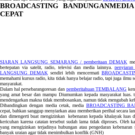
BROADCASTING BANDUNGANMEDIA
CEPAT
SIARAN LANGSUNG SEMARANG / pemberitaan DEMAK
mer
bertepatan via satelit, radio, televisi dan media lainnya.
penyiara
LANGSUNG DEMAK
sendiri lebih mencermati
BROADCASTIN
memahami kursus radio, kita tidak hanya belajar radio, tapi juga ilmu 
masyarakat.
Dalam hal persebarangoresan dan
pemberitahuan TEMBALANG
ken
yang amat besar dan mampu Diumumkan kepada masyarakat luas. te
mendengarkan makna tidak membosankan, namun tidak mengubah keb
Dibandingkan dengan media cetak, media
BROADCASTING B
cepat, bahkan sanggup menyiarkan atau memberikan perihal secara lan
dan dimengerti buat mengizinkan kebenaran kepada khalayak luas d
kericuhan karena catatan tersebut sudah lama tidak diproses. Oleh k
yang mengizinkan terjadinya hubungan atau pengedaran kebenaran s
banyak uraian agar tidak menimbulkan konflik (GNH)