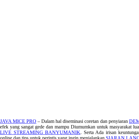
JAVA MICE PRO
– Dalam hal diseminasi coretan dan penyiaran
DEM
efek yang sangat gede dan mampu Diumumkan untuk masyarakat luas.
LIVE STREAMING BANYUMANIK
. Serta Ada irisan keuntun
online dan tips untuk perintis yang ingin menjalankan
SIARAN LAN