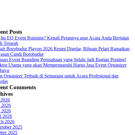
ent Posts
Itu EO Event Running? Kenali Perannya agar Acara Anda Berjalan
h Terarah
ah Borobudur Playon 2026 Resmi Digelar, Ribuan Pelari Ramaikan
asan Candi Borobudur
asan Event Branding Perusahaan yang Selalu Jadi Bagian Penting!
ktor Utama yang akan Mempengaruhi Harga Jasa Event Organizer
abaya
t Organizer Terbaik di Semarang untuk Acara Profesional dan
elas
cent Comments
hives
 2026
 2026
 2026
l 2026
ch 2026
ember 2025
ober 2025