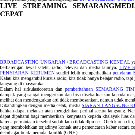
LIVE STREAMING SEMARANGMEDI
CEPAT
BROADCASTING UNGARAN / BROADCASTING KENDAL
ya
berbarengan lewat satelit, radio, televisi dan media lainnya.
LIVE S
PENYIARAN KEBUMEN
sendiri lebih memperhatikan
penyiara
Kalau kita mengambil kursus radio, kita tidak hanya belajar radio, tapi
langsung di masyarakat.
Dalam hal sirkulasicoretan dan
pemberitahuan SEMARANG TI
dampak yang sangat mengerikan dan bisa disebarluaskan kepada masy
melihat dan mendengarkan arti tidak membosankan, namun tidak memb
Dibandingkan dengan media cetak, media
SIARAN LANGSUNG K
bahkan dapat melansir atau mengizinkan perihal secara langsung. Na
dapat dipahami bagi memberikan kenyataan kepada khalayak luas dal
karena permintaan tersebut sudah lama tidak diproses. Oleh karena itu
yang membolehkan terjadinya kontak atau pemencaran kabar secara c
detail agar tidak memulai konflik (GNH)