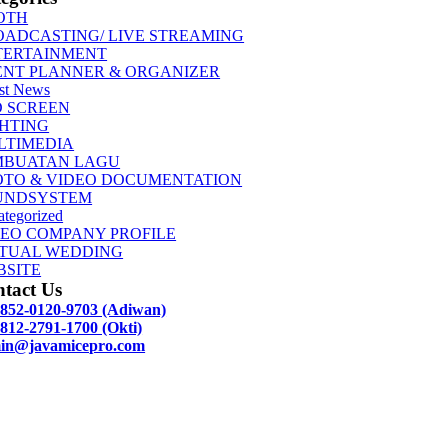
OTH
OADCASTING/ LIVE STREAMING
TERTAINMENT
ENT PLANNER & ORGANIZER
st News
D SCREEN
GHTING
LTIMEDIA
MBUATAN LAGU
OTO & VIDEO DOCUMENTATION
UNDSYSTEM
tegorized
DEO COMPANY PROFILE
RTUAL WEDDING
BSITE
tact Us
 852-0120-9703 (Adiwan)
812-2791-1700 (Okti)
in@javamicepro.com