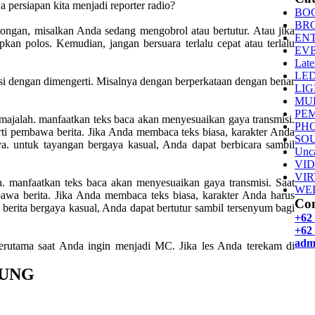
 persiapan kita menjadi reporter radio?
BO
BR
mongan, misalkan Anda sedang mengobrol atau bertutur. Atau jika
EN
an polos. Kemudian, jangan bersuara terlalu cepat atau terlalu
EV
Late
LE
si dengan dimengerti. Misalnya dengan berperkataan dengan benar
LI
MU
PE
alah. manfaatkan teks baca akan menyesuaikan gaya transmisi.
PH
rti pembawa berita. Jika Anda membaca teks biasa, karakter Anda
SO
nya. untuk tayangan bergaya kasual, Anda dapat berbicara sambil
Unca
VI
VI
h. manfaatkan teks baca akan menyesuaikan gaya transmisi. Saat
WE
awa berita. Jika Anda membaca teks biasa, karakter Anda harus
Con
k berita bergaya kasual, Anda dapat bertutur sambil tersenyum bagi
+62
+62 
adm
 terutama saat Anda ingin menjadi MC. Jika les Anda terekam di
SUNG