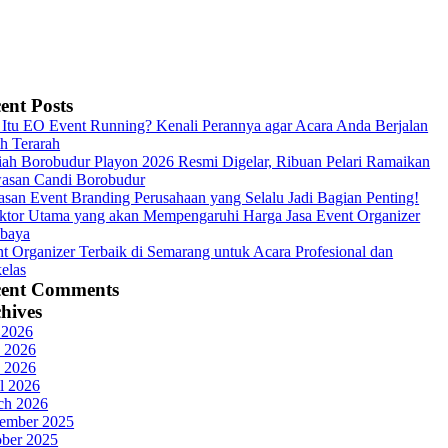
ent Posts
Itu EO Event Running? Kenali Perannya agar Acara Anda Berjalan
h Terarah
ah Borobudur Playon 2026 Resmi Digelar, Ribuan Pelari Ramaikan
asan Candi Borobudur
asan Event Branding Perusahaan yang Selalu Jadi Bagian Penting!
ktor Utama yang akan Mempengaruhi Harga Jasa Event Organizer
abaya
t Organizer Terbaik di Semarang untuk Acara Profesional dan
elas
cent Comments
hives
 2026
 2026
 2026
l 2026
ch 2026
ember 2025
ober 2025