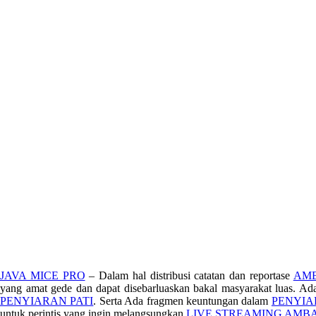
JAVA MICE PRO
– Dalam hal distribusi catatan dan reportase
AMB
yang amat gede dan dapat disebarluaskan bakal masyarakat luas. Ad
PENYIARAN PATI
. Serta Ada fragmen keuntungan dalam
PENYI
untuk perintis yang ingin melangsungkan
LIVE STREAMING AMB