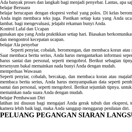
Ada banyak proses dan langkah bagi menjadi penyebar. Lantas, apa saja
belajar Bersuara
belajar berucapan dengan ekspresi verbal yang polos. Di kelas bero
Anda ingin membaca teks juga. Pastikan setiap kata yang Anda ucapk
lambat. bagi mengevaluasi, jelajahi rekaman bunyi Anda.
Kontrol Lafal dan Ucapan
gunakan apa yang Anda praktikkan setiap hari. Biasakan berkomunika
dan mengontrol kecepatan ucapan.
belajar Ala penyebar
Seperti penyiar, cobalah, beromongan, dan membaca koran atau maj
Saat membaca berita serius, Anda harus mengantarkan informasi sepe
harus santai dan personal, seperti mengobrol. Berikut sebagian tip
tersenyum bakal memainkan nada bunyi Anda dengan mudah.
memperluas Wawasan
Seperti penyiar, cobalah, bercakap, dan membaca koran atau majala
membaca berita serius, Anda harus menyampaikan data seperti pemb
santai dan personal, seperti mengobrol. Berikut sejumlah tipnya. untu
memainkan nada suara Anda dengan mudah.
belajar Pembawaan Diri
latihan ini disusun bagi mengajari Anda gerak tubuh dan ekspresi,
kamera lebih baik lagi, maka Anda sanggup menggarap penilaian diri.
PELUANG PEGANGAN SIARAN LANG