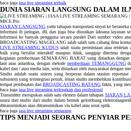
baca juga
jasa live streaming terbaik
DUNIA SIARAN LANGSUNG DALAM I
SIARAN LANGSUNG
yaitu tahapan transportasi sinyal ke beraneka r
informasi di jaringan, dll, dan juga bisa diuraikan laksana layanan
informasi ke banyak pengguna secara paralel Dari sumber video atau
BROADCASTING MAGELANG ialah salah satu cabang ilmu ko
LIVE STREAMING KUDUS
ialah suatu permintaan atau rentetan
baik yang bersifat interaktif maupun tidak, sanggup diterima deng
kegiatan pemberitaan SEMARANG BARAT yang disiarkan dengan meny
laut atau antariksa, dengan metode
pemberitaan TEMANGGUNG
da
kabel dan / atau media lain, serta disiarkan oleh masyarakat dengan m
Studio adalah suatu sistem yang berperan dalam stasiun r
subsistem yang terintegrasi penuh, irisan studio memberikan kontribus
tempat pembuatan dan
BROADCASTING BATANG
fakta, yang men
baca juga
jasa live streaming terlengkap dan profesional
Transmitter merupakan salah satu elemen dalam tahapan
SIARAN L
suara dari studio dari studio dalam bentuk gelombang elektromagn
ditransmisikan atau ditransmisikan via kabel atau serat optik.
baca juga
jasa live streaming semarang
TIPS MENJADI SEORANG PENYIAR P