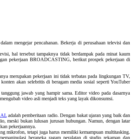
lam mengejar pencahanan. Bekerja di perusahaan televisi dan
elevisi, hal tersebut tampaknya tidak berdampak pada minat kaum
dengan pekerjaan BROADCASTING, berikut prospek pekerjaan di
nnya merupakan pekerjaan ini tidak terbatas pada lingkungan TV,
 konten akan selebritis di beragam media sosial seperti YouTuber
ai tanggung jawab yang hampir sama. Editor video pada dasarnya
 mengubah video asli menjadi teks yang layak dikonsumsi.
DAL
adalah pemberitaan radio. Dengan bakat ujaran yang baik dan
dio, meski bukan lulusan jurusan hubungan. Namun, dengan latar
nkan pekerjaannya.
ang mikrofon, tetapi juga harus memiliki kemampuan multitasking.
 memanipulasi beraneka ragam peralatan di studio rekaman dan