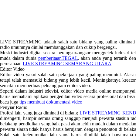
LIVE STREAMING adalah salah satu bidang yang paling diminati da
radio umumnya dinilai membanggakan dan cukup bergengsi.
Meski industri digital secara berangsur-angsur menggelek industri t
muda dalam dunia
pemberitaanTEGAL
. akan anda yang tertarik 
perusahaan
LIVE STREAMING SEMARANG UTARA
:
Editor Video
Editor video yakni salah satu pekerjaan yang paling menuntut. Alasa
tetapi telah memasuki bidang yang lebih kecil. Meningkatnya kreator
semakin memperluas peluang para editor video.
Seperti dalam industri televisi, editor video media online mempuny
harus memahami aplikasi pengeditan video secara profesional dan bisa
baca juga
tips membuat dokumentasi video
Penyiar Radio
Profesi lain yang juga diminati di bidang
LIVE STREAMING KEN
dimengerti, hampir semua orang sanggup menjadi pewarta stasiun ra
belakang pendidikan yang baik pasti akan lebih mudah dalam menjala
pewarta siaran tidak hanya harus berujaran dengan penonton di belak
Salah satu keterampilan lain yang harus dimiliki ialah bagaimana