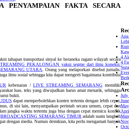
A PENYAMPAIAN FAKTA SECARA
Rec
Apa 
Lebi
Rupi
Kaw
4 Al
kni tahapan transportasi sinyal ke beraneka ragam wilayah secara
4 Fa
TREAMING PEKALONGAN yakni segme dari ilmu koneksi.
Sur
n SEMARANG UTARA
. Orang yang melaporkan disebut jurnalis.
Even
 juga ilmu sosial sehingga kita dapat mengerti bagaimana kontribusi
Berk
Re
MUR
kebenaran /
LIVE STREAMING SEMARANG
memiliki
Arc
arakat luas. teks yang diwujudkan harus amat menarik, sehingga
arui bukti.
July
UDUS
dapat memperbolehkan konten tertentu dengan lebih cepat,
June
mun, di sisi lain, menyampaikan perintah secara umum, cepat dan
May
am jangka waktu tertentu juga bisa dengan cepat memicu konflik
Apri
,
BROADCASTING SEMARANG TIMUR
adalah suatu langkah
Mar
epat dengan media. Namun demikian, kita perlu mengamati banyak
Nov
Oct