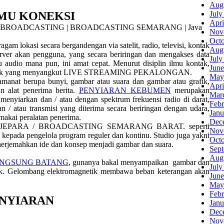
Aug
LMU KONEKSI
July
Apri
Nov
Oct
agam lokasi secara bergandengan via satelit, radio, televisi, kontak
Aug
 server akan pengguna, yang secara beriringan dan mengakses data
July
 audio mana pun, ini amat cepat. Menurut disiplin ilmu kontak,
June
ntak yang menyangkut LIVE STREAMING PEKALONGAN.
May
 amanat berupa bunyi, gambar atau suara dan gambar atau grafik,
Apri
an alat penerima berita.
PENYIARAN KEBUMEN
merupakan
Mar
iarkan dan / atau dengan spektrum frekuensi radio di darat,
Febr
n / atau transmisi yang diterima secara beriringan dengan udara,
Janu
emakai peralatan penerima.
Dec
eportase JEPARA / BROADCASTING SEMARANG BARAT. seperti
Nov
i kepada pengelola program reguler dan kontinu. Studio juga yakni
Oct
erjemahkan ide dan konsep menjadi gambar dan suara.
Sep
Aug
ANGSUNG BATANG
, gunanya bakal menyampaikan gambar dan
July
etik. Gelombang elektromagnetik membawa beban keterangan akan
June
May
Febr
ENYIARAN
Janu
Dec
Nov