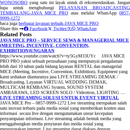
WONOSOBO
yang satu ini layak untuk di rekomendasikan. Jangan
lupa untuk menghubungi
PELAYANAN BROADCASTING
TEMBALANG-JAVA MICE PRO
atau melalui WhatsApp
0857-
9999-1272
baca juga
berbagai layanan terbaik-JAVA MICE PRO
Share this
Facebook
Twitter/X
WhatsApp
Related Posts
JAVA MICE PRO – SERVICE SEWA & MANAGERIAL MICE
(MEETING, INCENTIVE, CONVENTION,
EXHIBITION)UNGARAN
https://www.youtube.com/watch?v=ty5GyM33UYc JAVA MICE
PRO PRO yakni sebuah perusahaan yang mempunyai pengalaman
lebih dari 10 tahun pada bidang layanan RENTAL dan managerial
MICE (Meeting, Incentive, Convention, Exhibition). Equipment yang
kami sediakan diantaranya jasa LIVE STREAMING DEMAK /
Broadcasting, Layanan VIRTUAL WEDDING DEMAK,
MULTICAM REMBANG System, SOUND SYSTEM
AMBARAWA, LED SCREEN SOLO / Videotron, LIGHTING …
LIVE STREAMING SOLUSI UNTUK EVENT VIRTUAL
JAVA MICE Pro – 0857-9999-1272 Live streaming merupakan salah
satu inovasi terbaru pada media sosial yang memberikan konten atau
informasi secara live dengan mengutamakan unsur kecepatan
penyampaian informasi. Live streaming adalah bentuk media yang
menggabungkan media penyiaran dan media sosial yang
menggunakan internet. Live streaming dapat diakses dengan