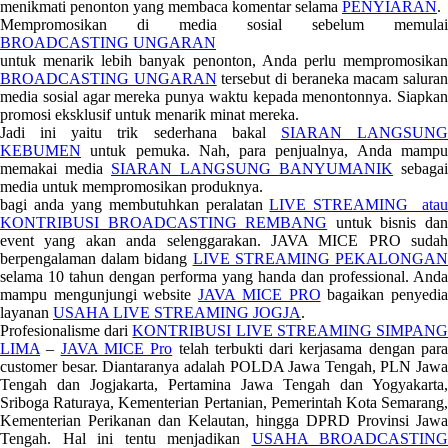
menikmati penonton yang membaca komentar selama
PENYIARAN
.
Mempromosikan di media sosial sebelum memulai
BROADCASTING UNGARAN
untuk menarik lebih banyak penonton, Anda perlu mempromosikan
BROADCASTING UNGARAN
tersebut di beraneka macam salura
media sosial agar mereka punya waktu kepada menontonnya. Siapkan
promosi eksklusif untuk menarik minat mereka.
Jadi ini yaitu trik sederhana bakal
SIARAN LANGSUN
KEBUMEN
untuk pemuka. Nah, para penjualnya, Anda mampu
memakai media
SIARAN LANGSUNG BANYUMANIK
sebagai
media untuk mempromosikan produknya.
bagi anda yang membutuhkan peralatan
LIVE STREAMING atau
KONTRIBUSI BROADCASTING REMBANG
untuk bisnis da
event yang akan anda selenggarakan. JAVA MICE PRO sudah
berpengalaman dalam bidang
LIVE STREAMING PEKALONGA
selama 10 tahun dengan performa yang handa dan professional. Anda
mampu mengunjungi website
JAVA MICE PRO
bagaikan penyedi
layanan
USAHA LIVE STREAMING JOGJA
.
Profesionalisme dari
KONTRIBUSI LIVE STREAMING SIMPAN
LIMA
–
JAVA MICE Pro
telah terbukti dari kerjasama dengan par
customer besar. Diantaranya adalah POLDA Jawa Tengah, PLN Jawa
Tengah dan Jogjakarta, Pertamina Jawa Tengah dan Yogyakarta,
Sriboga Raturaya, Kementerian Pertanian, Pemerintah Kota Semarang,
Kementerian Perikanan dan Kelautan, hingga DPRD Provinsi Jawa
Tengah. Hal ini tentu menjadikan
USAHA BROADCASTING