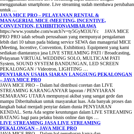
menggunakan smartphone. Live streaming sudah membawa perubahan
untuk …
JAVA MICE PRO – PELAYANAN RENTAL &
MANAGERIAL MICE (MEETING, INCENTIVE,
CONVENTION, EXHIBITION)AMBARAWA
https://www.youtube.com/watch?v=ty5GyM33UYc JAVA MICE
PRO PRO ialah sebuah perusahaan yang mempunyai pengalaman
lebih dari 10 tahun pada bidang service SEWA dan managerial MICE
(Meeting, Incentive, Convention, Exhibition). Equipment yang kami
sediakan diantaranya jasa LIVE STREAMING PATI / Broadcasting,
Pelayanan VIRTUAL WEDDING SOLO, MULTICAM PATI
System, SOUND SYSTEM BANDUNGAN, LED SCREEN
PEKALONGAN / Videotron, LIGHTING …
PENYIARAN USAHA SIARAN LANGSUNG PEKALONGAN
– JAVA MICE PRO
JAVA MICE PRO – Dalam hal distribusi coretan dan LIVE
STREAMING KARANGANYAR laporan / PENYIARAN
SEMARANG UTARA mempunyai akibat yang sangat gede dan
mampu Diberitahukan untuk masyarakat luas. Ada banyak proses dan
langkah bakal menjadi penyiar dalam dunia PENYIARAN
KENDAL. Serta Ada segme keuntungan dalam LIVE STREAMING
BATANG bagi para pelaku bisnis online dan tips …
LIVE STREAMING JASA LIVE STREAMING
PEKALONGAN – JAVA MICE PRO
JAVA MICE PRO – Dalam hal persebaran karya dan