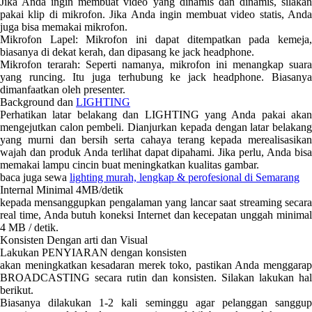
Jika Anda ingin membuat video yang dinamis dan dinamis, silakan
pakai klip di mikrofon. Jika Anda ingin membuat video statis, Anda
juga bisa memakai mikrofon.
Mikrofon Lapel: Mikrofon ini dapat ditempatkan pada kemeja,
biasanya di dekat kerah, dan dipasang ke jack headphone.
Mikrofon terarah: Seperti namanya, mikrofon ini menangkap suara
yang runcing. Itu juga terhubung ke jack headphone. Biasanya
dimanfaatkan oleh presenter.
Background dan
LIGHTING
Perhatikan latar belakang dan LIGHTING yang Anda pakai akan
mengejutkan calon pembeli. Dianjurkan kepada dengan latar belakang
yang murni dan bersih serta cahaya terang kepada merealisasikan
wajah dan produk Anda terlihat dapat dipahami. Jika perlu, Anda bisa
memakai lampu cincin buat meningkatkan kualitas gambar.
baca juga sewa
lighting murah, lengkap & perofesional di Semarang
Internal Minimal 4MB/detik
kepada mensanggupkan pengalaman yang lancar saat streaming secara
real time, Anda butuh koneksi Internet dan kecepatan unggah minimal
4 MB / detik.
Konsisten Dengan arti dan Visual
Lakukan PENYIARAN dengan konsisten
akan meningkatkan kesadaran merek toko, pastikan Anda menggarap
BROADCASTING secara rutin dan konsisten. Silakan lakukan hal
berikut.
Biasanya dilakukan 1-2 kali seminggu agar pelanggan sanggup