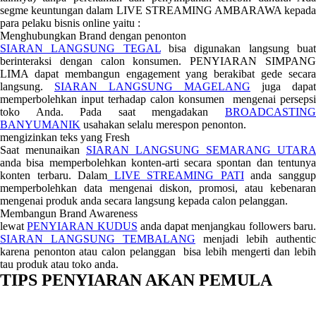
segme keuntungan dalam LIVE STREAMING AMBARAWA kepada
para pelaku bisnis online yaitu :
Menghubungkan Brand dengan penonton
SIARAN LANGSUNG TEGAL
bisa digunakan langsung bua
berinteraksi dengan calon konsumen. PENYIARAN SIMPANG
LIMA dapat membangun engagement yang berakibat gede secara
langsung.
SIARAN LANGSUNG MAGELANG
juga dapat
memperbolehkan input terhadap calon konsumen mengenai persepsi
toko Anda. Pada saat mengadakan
BROADCASTING
BANYUMANIK
usahakan selalu merespon penonton.
mengizinkan teks yang Fresh
Saat menunaikan
SIARAN LANGSUNG SEMARANG UTARA
anda bisa memperbolehkan konten-arti secara spontan dan tentunya
konten terbaru. Dalam
LIVE STREAMING PATI
anda sanggu
memperbolehkan data mengenai diskon, promosi, atau kebenaran
mengenai produk anda secara langsung kepada calon pelanggan.
Membangun Brand Awareness
lewat
PENYIARAN KUDUS
anda dapat menjangkau followers baru
SIARAN LANGSUNG TEMBALANG
menjadi lebih authentic
karena penonton atau calon pelanggan bisa lebih mengerti dan lebih
tau produk atau toko anda.
TIPS PENYIARAN AKAN PEMULA