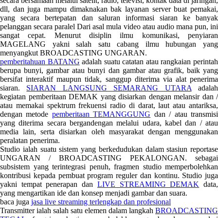
secara bersamaan melalui satelit, radio, televisi, kontak data di jaringan,
dll, dan juga mampu dimaknakan bak layanan server buat pemakai,
yang secara bertepatan dan saluran informasi siaran ke banyak
pelanggan secara paralel Dari asal mula video atau audio mana pun, ini
sangat cepat. Menurut disiplin ilmu komunikasi, penyiaran
MAGELANG yakni salah satu cabang ilmu hubungan yang
menyangkut BROADCASTING UNGARAN.
pemberitahuan BATANG
adalah suatu catatan atau rangkaian perinta
berupa bunyi, gambar atau bunyi dan gambar atau grafik, baik yang
bersifat interaktif maupun tidak, sanggup diterima via alat penerima
siaran.
SIARAN LANGSUNG SEMARANG UTARA
adala
kegiatan pemberitaan DEMAK yang disiarkan dengan melansir dan /
atau memakai spektrum frekuensi radio di darat, laut atau antariksa,
dengan metode
pemberitaan TEMANGGUNG
dan / atau transmis
yang diterima secara bergandengan melalui udara, kabel dan / atau
media lain, serta disiarkan oleh masyarakat dengan menggunakan
peralatan penerima.
Studio ialah suatu sistem yang berkedudukan dalam stasiun reportase
UNGARAN / BROADCASTING PEKALONGAN. sebagai
subsistem yang terintegrasi penuh, fragmen studio memperbolehkan
kontribusi kepada pembuat program reguler dan kontinu. Studio juga
yakni tempat penerapan dan
LIVE STREAMING DEMAK
data
yang mengartikan ide dan konsep menjadi gambar dan suara.
baca juga
jasa live streaming terlengkap dan profesional
Transmitter ialah salah satu elemen dalam langkah
BROADCASTING