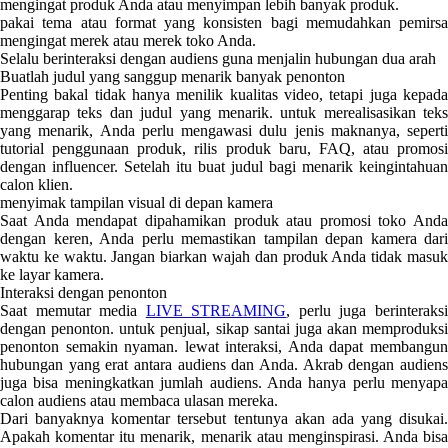
mengingat produk Anda atau menyimpan lebih banyak produk.
pakai tema atau format yang konsisten bagi memudahkan pemirsa
mengingat merek atau merek toko Anda.
Selalu berinteraksi dengan audiens guna menjalin hubungan dua arah
Buatlah judul yang sanggup menarik banyak penonton
Penting bakal tidak hanya menilik kualitas video, tetapi juga kepada
menggarap teks dan judul yang menarik. untuk merealisasikan teks
yang menarik, Anda perlu mengawasi dulu jenis maknanya, seperti
tutorial penggunaan produk, rilis produk baru, FAQ, atau promosi
dengan influencer. Setelah itu buat judul bagi menarik keingintahuan
calon klien.
menyimak tampilan visual di depan kamera
Saat Anda mendapat dipahamikan produk atau promosi toko Anda
dengan keren, Anda perlu memastikan tampilan depan kamera dari
waktu ke waktu. Jangan biarkan wajah dan produk Anda tidak masuk
ke layar kamera.
Interaksi dengan penonton
Saat memutar media
LIVE STREAMING
, perlu juga berinteraks
dengan penonton. untuk penjual, sikap santai juga akan memproduksi
penonton semakin nyaman. lewat interaksi, Anda dapat membangun
hubungan yang erat antara audiens dan Anda. Akrab dengan audiens
juga bisa meningkatkan jumlah audiens. Anda hanya perlu menyapa
calon audiens atau membaca ulasan mereka.
Dari banyaknya komentar tersebut tentunya akan ada yang disukai.
Apakah komentar itu menarik, menarik atau menginspirasi. Anda bisa