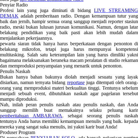
Penyiar Radio
Profesi lain yang juga diminati di bidang
LIVE STREAMING
DEMAK
adalah pemberitaan radio. Dengan kemampuan tutur yang
baik dan jernih, hampir semua orang sanggup menjadi reporter stasiun
radio, meski bukan lulusan jurusan komunikasi. Namun, dengan latar
belakang pendidikan yang baik pasti akan lebih mudah dalam
menjalankan pekerjaannya.
pewarta siaran tidak hanya harus berperkataan dengan penonton di
belakang mikrofon, tetapi juga harus mempunyai kompetensi
multitasking. Salah satu keterampilan lain yang harus dimiliki yakni
bagaimana melaksanakan beraneka macam peralatan di studio rekaman
dan memproduksi penyampaian yang menarik untuk penonton.
Penulis Naskah
Bukan hanya bahan bakunya diolah menjadi sesuatu yang layak
disiarkan, namun ternyata bidang
reportase
juga ditempati oleh orang-
orang yang memproduksi materi berkualitas tinggi. Tentunya sebelum
menjadi sebuah event, dibutuhkan naskah agar pagelaran tersebut
mampu diproduksi.
Nah, inilah peran penulis naskah atau penulis naskah, dan Anda
sanggup memilih buat memakainya selaku peluang karir
pemberitahuan AMBARAWA
. sebagai seorang penulis naska
tentunya Anda harus memiliki kemampuan menulis yang baik. kepada
mereka yang sangat suka menulis, ini yakni karir buat Anda!
Produser Program
Di perusahaan
PENYIARAN SOLO
, ada banyak pekerjaan pentin