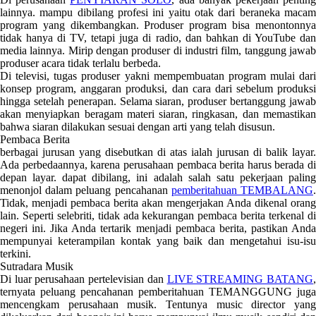
lainnya. mampu dibilang profesi ini yaitu otak dari beraneka macam
program yang dikembangkan. Produser program bisa menontonnya
tidak hanya di TV, tetapi juga di radio, dan bahkan di YouTube dan
media lainnya. Mirip dengan produser di industri film, tanggung jawab
produser acara tidak terlalu berbeda.
Di televisi, tugas produser yakni mempembuatan program mulai dari
konsep program, anggaran produksi, dan cara dari sebelum produksi
hingga setelah penerapan. Selama siaran, produser bertanggung jawab
akan menyiapkan beragam materi siaran, ringkasan, dan memastikan
bahwa siaran dilakukan sesuai dengan arti yang telah disusun.
Pembaca Berita
berbagai jurusan yang disebutkan di atas ialah jurusan di balik layar.
Ada perbedaannya, karena perusahaan pembaca berita harus berada di
depan layar. dapat dibilang, ini adalah salah satu pekerjaan paling
menonjol dalam peluang pencahanan
pemberitahuan TEMBALANG
Tidak, menjadi pembaca berita akan mengerjakan Anda dikenal orang
lain. Seperti selebriti, tidak ada kekurangan pembaca berita terkenal di
negeri ini. Jika Anda tertarik menjadi pembaca berita, pastikan Anda
mempunyai keterampilan kontak yang baik dan mengetahui isu-isu
terkini.
Sutradara Musik
Di luar perusahaan pertelevisian dan
LIVE STREAMING BATANG
ternyata peluang pencahanan pemberitahuan TEMANGGUNG juga
mencengkam perusahaan musik. Tentunya music director yang