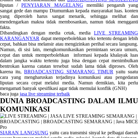
liputan /
PENYIARAN MAGELANG
memiliki pengaruh yan
sangat gede dan mampu Diumumkan kepada masyarakat luas. konten
yang diperoleh harus sangat menarik, sehingga melihat dan
mendengarkan makna tidak membosankan, namun tidak mengganti
fakta.
Dibandingkan dengan media cetak, media
LIVE STREAMIN
KARANGANYAR
dapat memperbolehkan teks tertentu dengan lebih
cepat, bahkan bisa melansir atau mengizinkan perihal secara langsung.
Namun, di sisi lain, mengkomunikasikan permintaan secara umum,
cepat dan untuk memperbolehkan informasi kepada khalayak luas
dalam jangka waktu tertentu juga bisa dengan cepat menimbulkan
bentrokan karena catatan tersebut sudah lama tidak diproses. Oleh
karena itu,
BROADCASTING SEMARANG TIMUR
yaitu suat
cara yang mengharuskan terjadinya komunikasi atau pengedaran
liputan secara cepat melalui media. Namun demikian, kita perlu
mengamati banyak spesifikasi agar tidak memulai konflik (GNH)
baca juga
jasa live streaming terbaik
DUNIA BROADCASTING DALAM ILMU
KOMUNIKASI
SIARAN LANGSUNG
yaitu cara transmisi sinyal ke pelbagai daerah