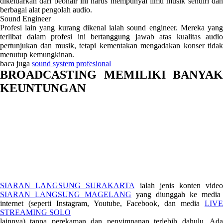
dikeluarkan dari beonair ini harus mempunyai ilmu musik sendiri dan
berbagai alat pengolah audio.
Sound Engineer
Profesi lain yang kurang dikenal ialah sound engineer. Mereka yang
terlibat dalam profesi ini bertanggung jawab atas kualitas audio
pertunjukan dan musik, tetapi kementakan mengadakan konser tidak
menutup kemungkinan.
baca juga
sound system profesional
BROADCASTING MEMILIKI BANYAK
KEUNTUNGAN
SIARAN LANGSUNG SURAKARTA
ialah jenis konten vide
SIARAN LANGSUNG MAGELANG
yang diunggah ke media
internet (seperti Instagram, Youtube, Facebook, dan media
LIVE
STREAMING SOLO
lainnya) tanpa perekaman dan penyimpanan terlebih dahulu. Ada