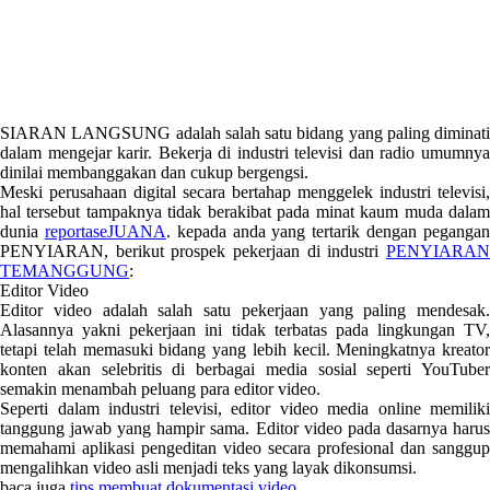
SIARAN LANGSUNG adalah salah satu bidang yang paling diminati
dalam mengejar karir. Bekerja di industri televisi dan radio umumnya
dinilai membanggakan dan cukup bergengsi.
Meski perusahaan digital secara bertahap menggelek industri televisi,
hal tersebut tampaknya tidak berakibat pada minat kaum muda dalam
dunia
reportaseJUANA
. kepada anda yang tertarik dengan peganga
PENYIARAN, berikut prospek pekerjaan di industri
PENYIARAN
TEMANGGUNG
:
Editor Video
Editor video adalah salah satu pekerjaan yang paling mendesak.
Alasannya yakni pekerjaan ini tidak terbatas pada lingkungan TV,
tetapi telah memasuki bidang yang lebih kecil. Meningkatnya kreator
konten akan selebritis di berbagai media sosial seperti YouTuber
semakin menambah peluang para editor video.
Seperti dalam industri televisi, editor video media online memiliki
tanggung jawab yang hampir sama. Editor video pada dasarnya harus
memahami aplikasi pengeditan video secara profesional dan sanggup
mengalihkan video asli menjadi teks yang layak dikonsumsi.
baca juga
tips membuat dokumentasi video