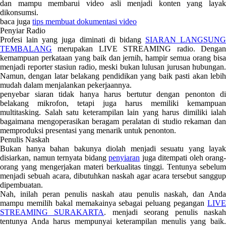
dan mampu membarui video asli menjadi konten yang layak
dikonsumsi.
baca juga
tips membuat dokumentasi video
Penyiar Radio
Profesi lain yang juga diminati di bidang
SIARAN LANGSUNG
TEMBALANG
merupakan LIVE STREAMING radio. Dengan
kemampuan perkataan yang baik dan jernih, hampir semua orang bisa
menjadi reporter stasiun radio, meski bukan lulusan jurusan hubungan.
Namun, dengan latar belakang pendidikan yang baik pasti akan lebih
mudah dalam menjalankan pekerjaannya.
penyebar siaran tidak hanya harus bertutur dengan penonton di
belakang mikrofon, tetapi juga harus memiliki kemampuan
multitasking. Salah satu keterampilan lain yang harus dimiliki ialah
bagaimana mengoperasikan beragam peralatan di studio rekaman dan
memproduksi presentasi yang menarik untuk penonton.
Penulis Naskah
Bukan hanya bahan bakunya diolah menjadi sesuatu yang layak
disiarkan, namun ternyata bidang
penyiaran
juga ditempati oleh orang-
orang yang mengerjakan materi berkualitas tinggi. Tentunya sebelum
menjadi sebuah acara, dibutuhkan naskah agar acara tersebut sanggup
dipembuatan.
Nah, inilah peran penulis naskah atau penulis naskah, dan Anda
mampu memilih bakal memakainya sebagai peluang pegangan
LIVE
STREAMING SURAKARTA
. menjadi seorang penulis naska
tentunya Anda harus mempunyai keterampilan menulis yang baik.