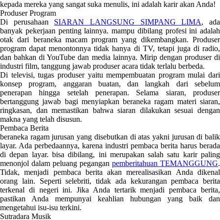
kepada mereka yang sangat suka menulis, ini adalah karir akan Anda!
Produser Program
Di perusahaan
SIARAN LANGSUNG SIMPANG LIMA
, ad
banyak pekerjaan penting lainnya. mampu dibilang profesi ini adalah
otak dari beraneka macam program yang dikembangkan. Produser
program dapat menontonnya tidak hanya di TV, tetapi juga di radio,
dan bahkan di YouTube dan media lainnya. Mirip dengan produser di
industri film, tanggung jawab produser acara tidak terlalu berbeda.
Di televisi, tugas produser yaitu mempembuatan program mulai dari
konsep program, anggaran buatan, dan langkah dari sebelum
penerapan hingga setelah penerapan. Selama siaran, produser
bertanggung jawab bagi menyiapkan beraneka ragam materi siaran,
ringkasan, dan memastikan bahwa siaran dilakukan sesuai dengan
makna yang telah disusun.
Pembaca Berita
beraneka ragam jurusan yang disebutkan di atas yakni jurusan di balik
layar. Ada perbedaannya, karena industri pembaca berita harus berada
di depan layar. bisa dibilang, ini merupakan salah satu karir paling
menonjol dalam peluang pegangan
pemberitahuan TEMANGGUNG
.
Tidak, menjadi pembaca berita akan merealisasikan Anda dikenal
orang lain. Seperti selebriti, tidak ada kekurangan pembaca berita
terkenal di negeri ini. Jika Anda tertarik menjadi pembaca berita,
pastikan Anda mempunyai keahlian hubungan yang baik dan
mengetahui isu-isu terkini.
Sutradara Musik