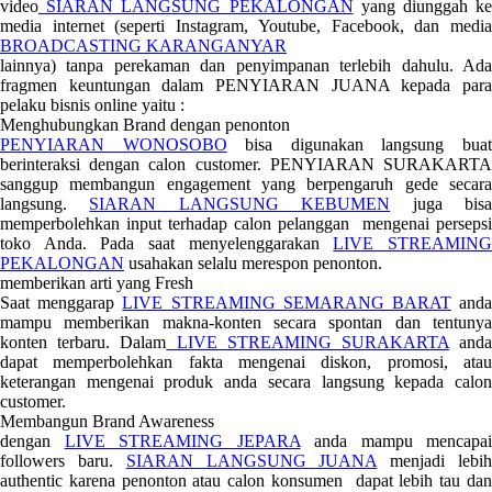
video
SIARAN LANGSUNG PEKALONGAN
yang diunggah ke
media internet (seperti Instagram, Youtube, Facebook, dan media
BROADCASTING KARANGANYAR
lainnya) tanpa perekaman dan penyimpanan terlebih dahulu. Ada
fragmen keuntungan dalam PENYIARAN JUANA kepada para
pelaku bisnis online yaitu :
Menghubungkan Brand dengan penonton
PENYIARAN WONOSOBO
bisa digunakan langsung bua
berinteraksi dengan calon customer. PENYIARAN SURAKARTA
sanggup membangun engagement yang berpengaruh gede secara
langsung.
SIARAN LANGSUNG KEBUMEN
juga bis
memperbolehkan input terhadap calon pelanggan mengenai persepsi
toko Anda. Pada saat menyelenggarakan
LIVE STREAMIN
PEKALONGAN
usahakan selalu merespon penonton.
memberikan arti yang Fresh
Saat menggarap
LIVE STREAMING SEMARANG BARAT
and
mampu memberikan makna-konten secara spontan dan tentunya
konten terbaru. Dalam
LIVE STREAMING SURAKARTA
and
dapat memperbolehkan fakta mengenai diskon, promosi, atau
keterangan mengenai produk anda secara langsung kepada calon
customer.
Membangun Brand Awareness
dengan
LIVE STREAMING JEPARA
anda mampu mencapai
followers baru.
SIARAN LANGSUNG JUANA
menjadi lebi
authentic karena penonton atau calon konsumen dapat lebih tau dan