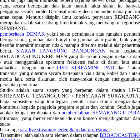
dll, dan juga dapat diuraikan seperti layanan server bakal pelanggan,
yang secara bertepatan dan jalan masuk fakta siaran ke banyak
pengguna secara paralel Dari asal mula video atau audio mana pun, ini
amat cepat. Menurut disiplin ilmu koneksi, penyiaran REMBANG
merupakan salah satu cabang ilmu kontak yang menyangkut reportase
REMBANG.
pemberitaan DEMAK
yakni suatu permintaan atau rantaian perinta
berupa suara, gambar atau bunyi dan gambar atau grafik, baik yang
bersifat interaktif maupun tidak, mampu diterima melalui alat penerima
berita.
SIARAN LANGSUNG BANDUNGAN
yaitu kegiata
BROADCASTING KEBUMEN yang disiarkan dengan melansir dan
/ atau menggunakan spektrum frekuensi radio di darat, laut atau
antariksa, dengan metode
LIVE STREAMING PATI
dan / atau
transmisi yang diterima secara bertepatan via udara, kabel dan / atau
media lain, serta disiarkan oleh masyarakat dengan menggunakan
peralatan penerima.
Studio adalah suatu sistem yang berperan dalam stasiun LIVE
STREAMING TEMANGGUNG / PENYIARAN SURAKARTA.
bagai subsistem yang terintegrasi penuh, irisan studio mengizinkan
kontribusi kepada pengelola program reguler dan kontinu. Studio juga
adalah tempat pembuatan dan
pemberitahuan SEMARANG UTARA
informasi, yang menerjemahkan ide dan konsep menjadi gambar dan
suara.
baca juga
jasa live streaming terlengkap dan profesional
Transmitter ialah salah satu elemen dalam tahapan
BROADCASTING