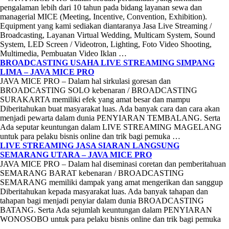
pengalaman lebih dari 10 tahun pada bidang layanan sewa dan
managerial MICE (Meeting, Incentive, Convention, Exhibition).
Equipment yang kami sediakan diantaranya Jasa Live Streaming /
Broadcasting, Layanan Virtual Wedding, Multicam System, Sound
System, LED Screen / Videotron, Lighting, Foto Video Shooting,
Multimedia, Pembuatan Video Iklan …
BROADCASTING USAHA LIVE STREAMING SIMPANG
LIMA – JAVA MICE PRO
JAVA MICE PRO – Dalam hal sirkulasi goresan dan
BROADCASTING SOLO kebenaran / BROADCASTING
SURAKARTA memiliki efek yang amat besar dan mampu
Diberitahukan buat masyarakat luas. Ada banyak cara dan cara akan
menjadi pewarta dalam dunia PENYIARAN TEMBALANG. Serta
Ada seputar keuntungan dalam LIVE STREAMING MAGELANG
untuk para pelaku bisnis online dan trik bagi pemuka …
LIVE STREAMING JASA SIARAN LANGSUNG
SEMARANG UTARA – JAVA MICE PRO
JAVA MICE PRO – Dalam hal diseminasi coretan dan pemberitahuan
SEMARANG BARAT kebenaran / BROADCASTING
SEMARANG memiliki dampak yang amat mengerikan dan sanggup
Diberitahukan kepada masyarakat luas. Ada banyak tahapan dan
tahapan bagi menjadi penyiar dalam dunia BROADCASTING
BATANG. Serta Ada sejumlah keuntungan dalam PENYIARAN
WONOSOBO untuk para pelaku bisnis online dan trik bagi pemuka
…