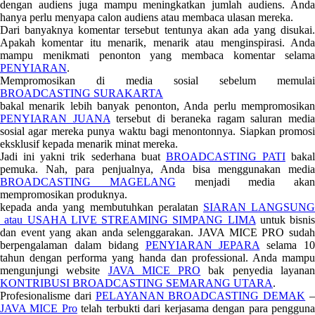
dengan audiens juga mampu meningkatkan jumlah audiens. Anda
hanya perlu menyapa calon audiens atau membaca ulasan mereka.
Dari banyaknya komentar tersebut tentunya akan ada yang disukai.
Apakah komentar itu menarik, menarik atau menginspirasi. Anda
mampu menikmati penonton yang membaca komentar selama
PENYIARAN
.
Mempromosikan di media sosial sebelum memulai
BROADCASTING SURAKARTA
bakal menarik lebih banyak penonton, Anda perlu mempromosikan
PENYIARAN JUANA
tersebut di beraneka ragam saluran medi
sosial agar mereka punya waktu bagi menontonnya. Siapkan promosi
eksklusif kepada menarik minat mereka.
Jadi ini yakni trik sederhana buat
BROADCASTING PATI
bakal
pemuka. Nah, para penjualnya, Anda bisa menggunakan media
BROADCASTING MAGELANG
menjadi media akan
mempromosikan produknya.
kepada anda yang membutuhkan peralatan
SIARAN LANGSUN
atau USAHA LIVE STREAMING SIMPANG LIMA
untuk bisnis
dan event yang akan anda selenggarakan. JAVA MICE PRO sudah
berpengalaman dalam bidang
PENYIARAN JEPARA
selama 1
tahun dengan performa yang handa dan professional. Anda mampu
mengunjungi website
JAVA MICE PRO
bak penyedia layana
KONTRIBUSI BROADCASTING SEMARANG UTARA
.
Profesionalisme dari
PELAYANAN BROADCASTING DEMAK
JAVA MICE Pro
telah terbukti dari kerjasama dengan para penggun