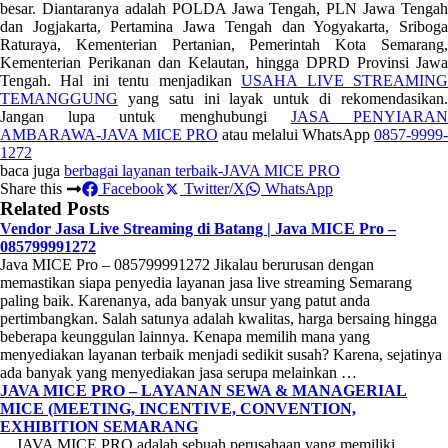
besar. Diantaranya adalah POLDA Jawa Tengah, PLN Jawa Tengah
dan Jogjakarta, Pertamina Jawa Tengah dan Yogyakarta, Sriboga
Raturaya, Kementerian Pertanian, Pemerintah Kota Semarang,
Kementerian Perikanan dan Kelautan, hingga DPRD Provinsi Jawa
Tengah. Hal ini tentu menjadikan
USAHA LIVE STREAMIN
TEMANGGUNG
yang satu ini layak untuk di rekomendasikan.
Jangan lupa untuk menghubungi
JASA PENYIARA
AMBARAWA-JAVA MICE PRO
atau melalui WhatsApp
0857-9999-
1272
baca juga
berbagai layanan terbaik-JAVA MICE PRO
Share this
Facebook
Twitter/X
WhatsApp
Related Posts
Vendor Jasa Live Streaming di Batang | Java MICE Pro –
085799991272
Java MICE Pro – 085799991272 Jikalau berurusan dengan
memastikan siapa penyedia layanan jasa live streaming Semarang
paling baik. Karenanya, ada banyak unsur yang patut anda
pertimbangkan. Salah satunya adalah kwalitas, harga bersaing hingga
beberapa keunggulan lainnya. Kenapa memilih mana yang
menyediakan layanan terbaik menjadi sedikit susah? Karena, sejatinya
ada banyak yang menyediakan jasa serupa melainkan …
JAVA MICE PRO – LAYANAN SEWA & MANAGERIAL
MICE (MEETING, INCENTIVE, CONVENTION,
EXHIBITION SEMARANG
JAVA MICE PRO adalah sebuah perusahaan yang memiliki