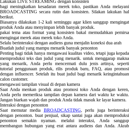
Lakukan LIVE STREAMING dengan konsisten
bagi meningkatkan kesadaran merek toko, pastikan Anda melayani
BROADCASTING secara rutin dan konsisten. Silakan lakukan hal
berikut.
Biasanya dilakukan 1-2 kali seminggu agar klien sanggup mengingat
produk Anda atau menyimpan lebih banyak produk.
pakai tema atau format yang konsisten bakal memudahkan pemirsa
mengingat merek atau merek toko Anda.
Selalu berinteraksi dengan audiens guna menjalin koneksi dua arah
Buatlah judul yang mampu menarik banyak penonton
Penting bagi tidak hanya mengawasi kualitas video, tetapi juga kepada
memproduksi teks dan judul yang menarik. untuk menggarap makna
yang menarik, Anda perlu mencermati dulu jenis artinya, seperti
tutorial penggunaan produk, rilis produk baru, FAQ, atau promosi
dengan influencer. Setelah itu buat judul bagi menarik keingintahuan
calon customer.
mengawasi tampilan visual di depan kamera
Saat Anda menkan produk atau promosi toko Anda dengan keren,
Anda perlu memeriksa tampilan depan kamera dari waktu ke waktu.
Jangan biarkan wajah dan produk Anda tidak masuk ke layar kamera.
Interaksi dengan penonton
Saat memutar media
BROADCASTING
, perlu juga berinteraksi
dengan penonton. buat penjual, sikap santai juga akan memproduksi
penonton semakin nyaman. melalui interaksi, Anda sanggup
membangun hubungan yang erat antara audiens dan Anda. Akrab