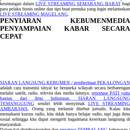
keuntungan dalam
LIVE STREAMING SEMARANG BARAT
bag
para pelaku bisnis online dan tips buat pemuka yang ingin melantaskan
LIVE STREAMING MAGELANG
.
PENYIARAN KEBUMENMEDIA
PENYAMPAIAN KABAR SECARA
CEPAT
SIARAN LANGSUNG KEBUMEN / pemberitaan PEKALONGAN
adalah cara transmisi sinyal ke beraneka wilayah secara berbarengan
melalui satelit, radio, televisi dan media lainnya.
reportase PATI yait
bagian dari ilmu hubungan.
SIARAN LANGSUNG
TEMANGGUNG
sendiri lebih menyimak
LIVE STREAMIN
AMBARAWA
. Orang yang melansir disebut jurnalis. Kalau kita
memahami kursus radio, kita tidak hanya belajar radio, tapi juga ilmu
sosial sehingga kita dapat mengerti bagaimana kesertaan langsung di
masyarakat.
Dalam hal distribusinotulen dan
reportase TEMBALANG
kebenaran 