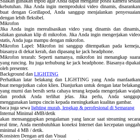
Silakan gunakan tripod agar Anda dapat mengatur posisi kamera sesuai
kebutuhan. Jika Anda ingin memproduksi video dinamis, disarankan
buat dengan Gorillapod, Anda sanggup menjalankan penyesuaian
dengan lebih fleksibel.
Mikrofon
Jika Anda ingin merealisasikan video yang dinamis dan dinamis,
silakan gunakan klip di mikrofon. Jika Anda ingin mengerjakan video
statis, Anda juga mampu dengan mikrofon.
Mikrofon Lapel: Mikrofon ini sanggup ditempatkan pada kemeja,
biasanya di dekat kerah, dan dipasang ke jack headphone.
Mikrofon terarah: Seperti namanya, mikrofon ini menangkap suara
yang runcing. Itu juga terhubung ke jack headphone. Biasanya dipakai
oleh presenter.
Background dan
LIGHTING
Perhatikan latar belakang dan LIGHTING yang Anda manfaatkan
buat mengejutkan calon klien. Dianjurkan untuk dengan latar belakang
yang murni dan bersih serta cahaya terang kepada mengerjakan wajah
dan produk Anda terlihat jelas. Jika perlu, Anda sanggup
menggunakan lampu cincin kepada meningkatkan kualitas gambar.
baca juga sewa
lighting murah, lengkap & perofesional di Semarang
Internal Minimal 4MB/detik
akan mensanggupkan pengalaman yang lancar saat streaming secara
real time, Anda membutuhkan koneksi Internet dan kecepatan unggah
minimal 4 MB / detik.
Konsisten Dengan arti dan Visual