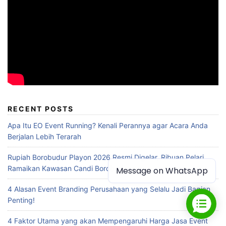
RECENT POSTS
Apa Itu EO Event Running? Kenali Perannya agar Acara Anda
Berjalan Lebih Terarah
Rupiah Borobudur Playon 2026 Resmi Digelar, Ribuan Pelari
Ramaikan Kawasan Candi Borobudur
Message on WhatsApp
4 Alasan Event Branding Perusahaan yang Selalu Jadi Bagian
Penting!
4 Faktor Utama yang akan Mempengaruhi Harga Jasa Event