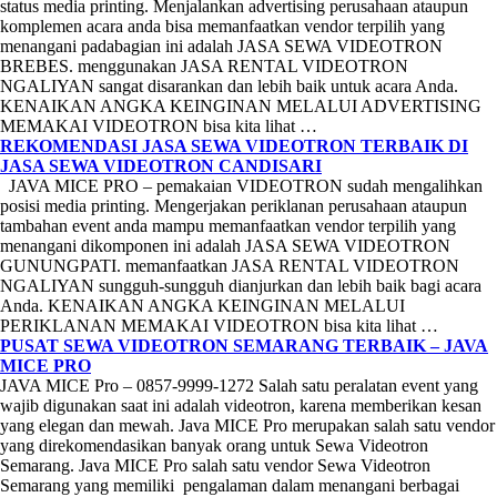
status media printing. Menjalankan advertising perusahaan ataupun
komplemen acara anda bisa memanfaatkan vendor terpilih yang
menangani padabagian ini adalah JASA SEWA VIDEOTRON
BREBES. menggunakan JASA RENTAL VIDEOTRON
NGALIYAN sangat disarankan dan lebih baik untuk acara Anda.
KENAIKAN ANGKA KEINGINAN MELALUI ADVERTISING
MEMAKAI VIDEOTRON bisa kita lihat …
REKOMENDASI JASA SEWA VIDEOTRON TERBAIK DI
JASA SEWA VIDEOTRON CANDISARI
JAVA MICE PRO – pemakaian VIDEOTRON sudah mengalihkan
posisi media printing. Mengerjakan periklanan perusahaan ataupun
tambahan event anda mampu memanfaatkan vendor terpilih yang
menangani dikomponen ini adalah JASA SEWA VIDEOTRON
GUNUNGPATI. memanfaatkan JASA RENTAL VIDEOTRON
NGALIYAN sungguh-sungguh dianjurkan dan lebih baik bagi acara
Anda. KENAIKAN ANGKA KEINGINAN MELALUI
PERIKLANAN MEMAKAI VIDEOTRON bisa kita lihat …
PUSAT SEWA VIDEOTRON SEMARANG TERBAIK – JAVA
MICE PRO
JAVA MICE Pro – 0857-9999-1272 Salah satu peralatan event yang
wajib digunakan saat ini adalah videotron, karena memberikan kesan
yang elegan dan mewah. Java MICE Pro merupakan salah satu vendor
yang direkomendasikan banyak orang untuk Sewa Videotron
Semarang. Java MICE Pro salah satu vendor Sewa Videotron
Semarang yang memiliki pengalaman dalam menangani berbagai