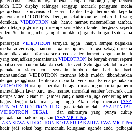
pengiklanan. kehadirannya dibekali dengan teknologi yang terbaru
ialah LED display sehingga sanggup menarik pengguna media
pengiklanan konvensional seperti baliho bagi berpindah kepada
penerapan VIDEOTRON. Dengan bekal teknologi terbaru hal yang
demikian,
VIDEOTRON
gak hanya mampu menampilkan gambar
akan tetapi juga mampu mempersembahkan konten bergerak seperti
video. Selain itu gambar yang ditunjukkan juga bisa berganti satu sama
lain.
penerapan
VIDEOTRON
ternyata ngga hanya sampai bagaika
media advertising, namun juga mempunyai fungsi sebagai media
komunikasi atau informasi serta media entertainment. kegunaan inilah
yang menjadikan pemanfaatan
VIDEOTRON
ke banyak event sepert
rapat screen maupun latar dari sebuah event. Sehingga kebutuhan akan
pemakaian video terus semakin tumbuh dari hari ke hari.
menggunakan VIDEOTRON memang lebih mudah dibandingkan
dengan penggunaan baliho atau cara konvensional, karena pemakaian
VIDEOTRON
mampu merubah beragam macam gambar tanpa perlu
mengalihkan layar baru juga mampu memakai gambar bergerak atau
berupa video. Selain itu gambar yang dihasilkan juga cenderung lebih
bagus dengan ketajaman yang tinggi. Akan tetapi mencari
JASA
RENTAL VIDEOTRON TUGU
gak terlalu mudah.
JASA RENTAL
VIDEOTRON TEGAL
dan sekitarnya yang punya cuku
pengalaman baik merupakan
JAVA MICE Pro
.
JASA SEWA VIDEOTRON KOTA SURAKARTA JAVA MICE Pro
hadir jadi solusi bagi memenuhi keinginan agenda anda. pelbagai