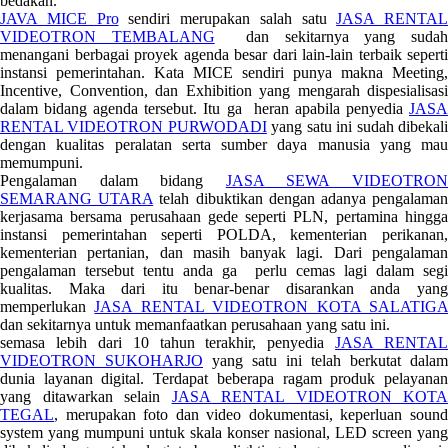
bedakan.
JAVA MICE Pro
sendiri merupakan salah satu
JASA RENTAL
VIDEOTRON TEMBALANG
dan sekitarnya yang suda
menangani berbagai proyek agenda besar dari lain-lain terbaik seperti
instansi pemerintahan. Kata MICE sendiri punya makna Meeting,
Incentive, Convention, dan Exhibition yang mengarah dispesialisasi
dalam bidang agenda tersebut. Itu ga heran apabila penyedia
JASA
RENTAL VIDEOTRON PURWODADI
yang satu ini sudah dibekal
dengan kualitas peralatan serta sumber daya manusia yang mau
memumpuni.
Pengalaman dalam bidang
JASA SEWA VIDEOTRO
SEMARANG UTARA
telah dibuktikan dengan adanya pengalama
kerjasama bersama perusahaan gede seperti PLN, pertamina hingga
instansi pemerintahan seperti POLDA, kementerian perikanan,
kementerian pertanian, dan masih banyak lagi. Dari pengalaman
pengalaman tersebut tentu anda ga perlu cemas lagi dalam segi
kualitas. Maka dari itu benar-benar disarankan anda yang
memperlukan
JASA RENTAL VIDEOTRON KOTA SALATIG
dan sekitarnya untuk memanfaatkan perusahaan yang satu ini.
semasa lebih dari 10 tahun terakhir, penyedia
JASA RENTAL
VIDEOTRON SUKOHARJO
yang satu ini telah berkutat dalam
dunia layanan digital. Terdapat beberapa ragam produk pelayanan
yang ditawarkan selain
JASA RENTAL VIDEOTRON KOTA
TEGAL
, merupakan foto dan video dokumentasi, keperluan sound
system yang mumpuni untuk skala konser nasional, LED screen yang