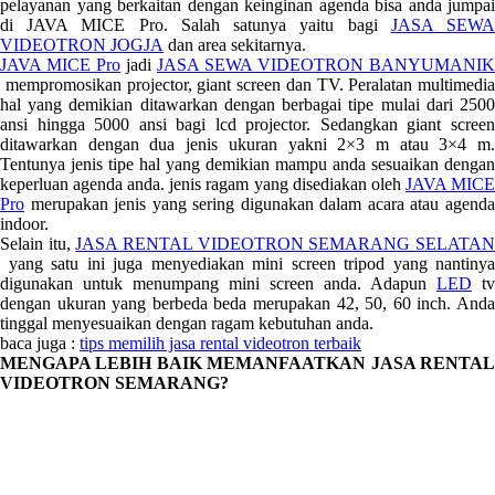
pelayanan yang berkaitan dengan keinginan agenda bisa anda jumpai
di JAVA MICE Pro. Salah satunya yaitu bagi
JASA SEW
VIDEOTRON JOGJA
dan area sekitarnya.
JAVA MICE Pro
jadi
JASA SEWA VIDEOTRON BANYUMANIK
mempromosikan projector, giant screen dan TV. Peralatan multimedia
hal yang demikian ditawarkan dengan berbagai tipe mulai dari 2500
ansi hingga 5000 ansi bagi lcd projector. Sedangkan giant screen
ditawarkan dengan dua jenis ukuran yakni 2×3 m atau 3×4 m.
Tentunya jenis tipe hal yang demikian mampu anda sesuaikan dengan
keperluan agenda anda. jenis ragam yang disediakan oleh
JAVA MIC
Pro
merupakan jenis yang sering digunakan dalam acara atau agenda
indoor.
Selain itu,
JASA RENTAL VIDEOTRON SEMARANG SELATA
yang satu ini juga menyediakan mini screen tripod yang nantinya
digunakan untuk menumpang mini screen anda. Adapun
LED
tv
dengan ukuran yang berbeda beda merupakan 42, 50, 60 inch. Anda
tinggal menyesuaikan dengan ragam kebutuhan anda.
baca juga :
tips memilih jasa rental videotron terbaik
MENGAPA LEBIH BAIK MEMANFAATKAN JASA RENTAL
VIDEOTRON SEMARANG?