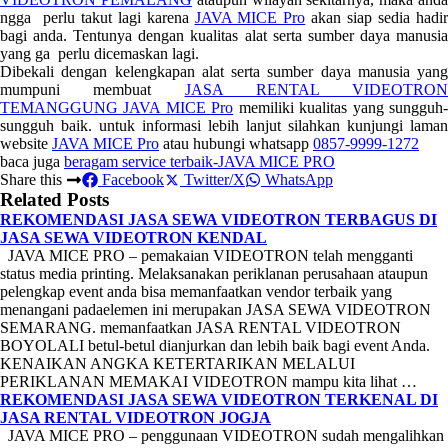
ngga perlu takut lagi karena
JAVA MICE Pro
akan siap sedia hadi
bagi anda. Tentunya dengan kualitas alat serta sumber daya manusia
yang ga perlu dicemaskan lagi.
Dibekali dengan kelengkapan alat serta sumber daya manusia yang
mumpuni membuat
JASA RENTAL VIDEOTRON
TEMANGGUNG JAVA MICE Pro
memiliki kualitas yang sungguh
sungguh baik. untuk informasi lebih lanjut silahkan kunjungi laman
website
JAVA MICE Pro
atau hubungi whatsapp
0857-9999-1272
baca juga
beragam service terbaik-JAVA MICE PRO
Share this
Facebook
Twitter/X
WhatsApp
Related Posts
REKOMENDASI JASA SEWA VIDEOTRON TERBAGUS DI
JASA SEWA VIDEOTRON KENDAL
JAVA MICE PRO – pemakaian VIDEOTRON telah mengganti
status media printing. Melaksanakan periklanan perusahaan ataupun
pelengkap event anda bisa memanfaatkan vendor terbaik yang
menangani padaelemen ini merupakan JASA SEWA VIDEOTRON
SEMARANG. memanfaatkan JASA RENTAL VIDEOTRON
BOYOLALI betul-betul dianjurkan dan lebih baik bagi event Anda.
KENAIKAN ANGKA KETERTARIKAN MELALUI
PERIKLANAN MEMAKAI VIDEOTRON mampu kita lihat …
REKOMENDASI JASA SEWA VIDEOTRON TERKENAL DI
JASA RENTAL VIDEOTRON JOGJA
JAVA MICE PRO – penggunaan VIDEOTRON sudah mengalihkan