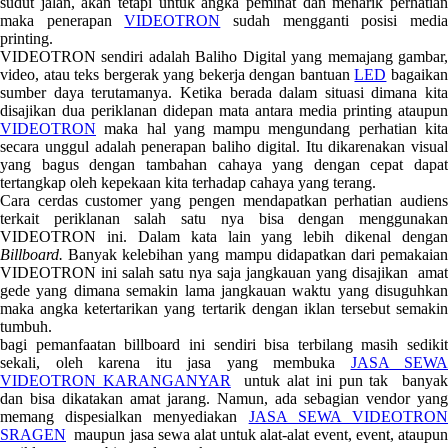
sudut jalan, akan tetapi untuk angka peminat dan menarik perhatian
maka penerapan
VIDEOTRON
sudah mengganti posisi medi
printing.
VIDEOTRON sendiri adalah Baliho Digital yang memajang gambar,
video, atau teks bergerak yang bekerja dengan bantuan
LED
bagaika
sumber daya terutamanya. Ketika berada dalam situasi dimana kita
disajikan dua periklanan didepan mata antara media printing ataupun
VIDEOTRON
maka hal yang mampu mengundang perhatian kita
secara unggul adalah penerapan baliho digital. Itu dikarenakan visual
yang bagus dengan tambahan cahaya yang dengan cepat dapat
tertangkap oleh kepekaan kita terhadap cahaya yang terang.
Cara cerdas customer yang pengen mendapatkan perhatian audiens
terkait periklanan salah satu nya bisa dengan menggunakan
VIDEOTRON ini. Dalam kata lain yang lebih dikenal dengan
Billboard.
Banyak kelebihan yang mampu didapatkan dari pemakaia
VIDEOTRON ini salah satu nya saja jangkauan yang disajikan amat
gede yang dimana semakin lama jangkauan waktu yang disuguhkan
maka angka ketertarikan yang tertarik dengan iklan tersebut semakin
tumbuh.
bagi pemanfaatan billboard ini sendiri bisa terbilang masih sedikit
sekali, oleh karena itu jasa yang membuka
JASA SEWA
VIDEOTRON KARANGANYAR
untuk alat ini pun tak banya
dan bisa dikatakan amat jarang. Namun, ada sebagian vendor yang
memang dispesialkan menyediakan
JASA SEWA VIDEOTRO
SRAGEN
maupun jasa sewa alat untuk alat-alat event, event, ataupun