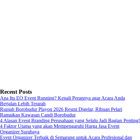
Recent Posts
Apa Itu EO Event Running? Kenali Perannya agar Acara Anda
Berjalan Lebih Terarah
Rupiah Borobudur Playon 2026 Resmi Digelar, Ribuan Pelari
Ramaikan Kawasan Candi Borobudur
4 Alasan Event Branding Perusahaan yang Selalu Jadi Bagian Penting!
4 Faktor Utama yang akan Mempengaruhi Harga Jasa Event
Organizer Surabaya
Event Organizer Terbaik di Semarang untuk Acara Profesional dan