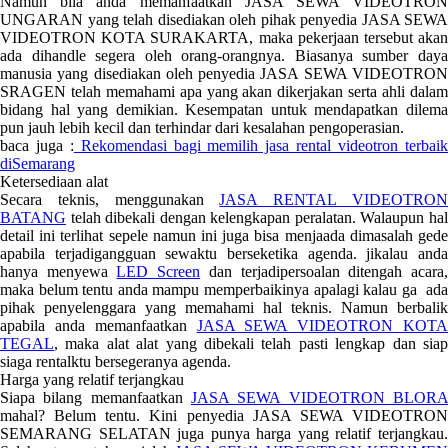
Namun bila anda memanfaatkan JASA SEWA VIDEOTRON
UNGARAN yang telah disediakan oleh pihak penyedia JASA SEWA
VIDEOTRON KOTA SURAKARTA, maka pekerjaan tersebut akan
ada dihandle segera oleh orang-orangnya. Biasanya sumber daya
manusia yang disediakan oleh penyedia JASA SEWA VIDEOTRON
SRAGEN telah memahami apa yang akan dikerjakan serta ahli dalam
bidang hal yang demikian. Kesempatan untuk mendapatkan dilema
pun jauh lebih kecil dan terhindar dari kesalahan pengoperasian.
baca juga :
Rekomendasi bagi memilih jasa rental videotron terbai
diSemarang
Ketersediaan alat
Secara teknis, menggunakan
JASA RENTAL VIDEOTRO
BATANG
telah dibekali dengan kelengkapan peralatan. Walaupun hal
detail ini terlihat sepele namun ini juga bisa menjaada dimasalah gede
apabila terjadigangguan sewaktu berseketika agenda. jikalau anda
hanya menyewa
LED Screen
dan terjadipersoalan ditengah acara
maka belum tentu anda mampu memperbaikinya apalagi kalau ga ada
pihak penyelenggara yang memahami hal teknis. Namun berbalik
apabila anda memanfaatkan
JASA SEWA VIDEOTRON KOTA
TEGAL
, maka alat alat yang dibekali telah pasti lengkap dan siap
siaga rentalktu bersegeranya agenda.
Harga yang relatif terjangkau
Siapa bilang memanfaatkan
JASA SEWA VIDEOTRON BLORA
mahal? Belum tentu. Kini penyedia JASA SEWA VIDEOTRON
SEMARANG SELATAN juga punya harga yang relatif terjangkau.