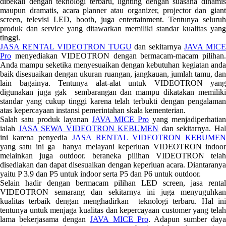
dibekali dengan teknologi terbaru, lighting dengan suasana dinamis
maupun dramatis, acara planner atau organizer, projector dan giant
screen, televisi LED, booth, juga entertainment. Tentunya seluruh
produk dan service yang ditawarkan memiliki standar kualitas yang
tinggi.
JASA RENTAL VIDEOTRON TUGU
dan sekitarnya
JAVA MIC
Pro
menyediakan VIDEOTRON dengan bermacam-macam pilihan.
Anda mampu seketika menyesuaikan dengan kebutuhan kegiatan anda
baik disesuaikan dengan ukuran ruangan, jangkauan, jumlah tamu, dan
lain bagainya. Tentunya alat-alat untuk VIDEOTRON yang
digunakan juga gak sembarangan dan mampu dikatakan memiliki
standar yang cukup tinggi karena telah terbukti dengan pengalaman
atas kepercayaan instansi pemerintahan skala kementerian.
Salah satu produk layanan
JAVA MICE Pro
yang menjadiperhatian
ialah
JASA SEWA VIDEOTRON KEBUMEN
dan sekitarnya. Ha
ini karena penyedia
JASA RENTAL VIDEOTRON KEBUMEN
yang satu ini ga hanya melayani keperluan VIDEOTRON indoor
melainkan juga outdoor. beraneka pilihan VIDEOTRON telah
disediakan dan dapat disesuaikan dengan keperluan acara. Diantaranya
yaitu P 3.9 dan P5 untuk indoor serta P5 dan P6 untuk outdoor.
Selain hadir dengan bermacam pilihan LED screen, jasa rental
VIDEOTRON semarang dan sekitarnya ini juga menyuguhkan
kualitas terbaik dengan menghadirkan teknologi terbaru. Hal ini
tentunya untuk menjaga kualitas dan kepercayaan customer yang telah
lama bekerjasama dengan
JAVA MICE Pro
. Adapun sumber daya