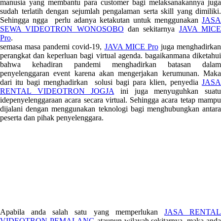
manusia yang membantu para customer bagi melaksanakannya juga
sudah terlatih dengan sejumlah pengalaman serta skill yang dimiliki.
Sehingga ngga perlu adanya ketakutan untuk menggunakan
JASA
SEWA VIDEOTRON WONOSOBO
dan sekitarnya
JAVA MIC
Pro
.
semasa masa pandemi covid-19,
JAVA MICE Pro
juga menghadirkan
perangkat dan keperluan bagi virtual agenda. bagaikanmana diketahui
bahwa kehadiran pandemi menghadirkan batasan dalam
penyelenggaran event karena akan mengerjakan kerumunan. Maka
dari itu bagi menghadirkan solusi bagi para klien, penyedia
JASA
RENTAL VIDEOTRON JOGJA
ini juga menyuguhkan suat
idepenyelenggaraan acara secara virtual. Sehingga acara tetap mampu
dijalani dengan menggunakan teknologi bagi menghubungkan antara
peserta dan pihak penyelenggara.
Apabila anda salah satu yang memperlukan
JASA RENTA
VIDEOTRON PEMALANG
ataupun wilayah sekitarnya, maka and