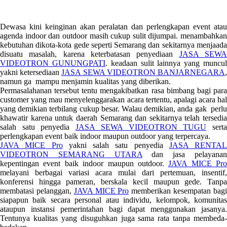
Dewasa kini keinginan akan peralatan dan perlengkapan event atau
agenda indoor dan outdoor masih cukup sulit dijumpai. menambahkan
kebutuhan dikota-kota gede seperti Semarang dan sekitarnya menjaada
disuatu masalah, karena keterbatasan penyediaan
JASA SEW
VIDEOTRON GUNUNGPATI
. keadaan sulit lainnya yang muncu
yakni ketersediaan
JASA SEWA VIDEOTRON BANJARNEGARA
namun ga mampu menjamin kualitas yang diberikan.
Permasalahanan tersebut tentu mengakibatkan rasa bimbang bagi para
customer yang mau menyelenggarakan acara tertentu, apalagi acara hal
yang demikian terbilang cukup besar. Walau demikian, anda gak perlu
khawatir karena untuk daerah Semarang dan sekitarnya telah tersedia
salah satu penyedia
JASA SEWA VIDEOTRON TUGU
sert
perlengkapan event baik indoor maupun outdoor yang terpercaya.
JAVA MICE Pro
yakni salah satu penyedia
JASA RENTAL
VIDEOTRON SEMARANG UTARA
dan jasa pelayana
kepentingan event baik indoor maupun outdoor.
JAVA MICE Pro
melayani berbagai variasi acara mulai dari pertemuan, insentif,
konferensi hingga pameran, berskala kecil maupun gede. Tanpa
membatasi pelanggan,
JAVA MICE Pro
memberikan kesempatan bag
siapapun baik secara personal atau individu, kelompok, komunitas
ataupun instansi pemerintahan bagi dapat menggunakan jasanya.
Tentunya kualitas yang disuguhkan juga sama rata tanpa membeda-