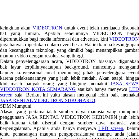
keinginan akan
VIDEOTRON
untuk event telah menjaada disebua
hal yang lumrah. Apabila sebelumnya VIDEOTRON hanya
diperuntukkan bagi media informasi dan advertise, kini
VIDEOTRON
juga banyak diperlukan dalam event besar. Hal ini karena kesanggupan
dan kecanggihan teknologi yang dimiliki bagi menampilkan gambar
maupun video dengan resolusi yang tinggi.
Dalam penyelenggaraan acara, VIDEOTRON biasanya digunakan
bak layar terpilihnyaataupun background. munculnya mengganti
banner konvensional amat menunjang pihak penyelenggara event
karena pelaksanaannya yang jauh lebih mudah. Akan tetapi, hingga
kini masih banyak orang yang bingung memakai
JASA SEWA
VIDEOTRON KOTA SEMARANG
ataukah hanya menyewa
LED
screen
saja. Berikut ini yaitu ulasan mengenai lebih baik memakai
JASA RENTAL VIDEOTRON SUKOHARJO
.
SDM Mumpuni
Alasan yang pertama ialah sumber daya manusia yang mumpuni.
penggunaan JASA RENTAL VIDEOTRON KEBUMEN jauh lebih
baik karena telah disertai dengan sumber daya manusia yang
berpengalaman. Apabila anda hanya menyewa
LED screen
, belu
tentu pemasangan maupun pengoperasiannya mampu anda jalani.