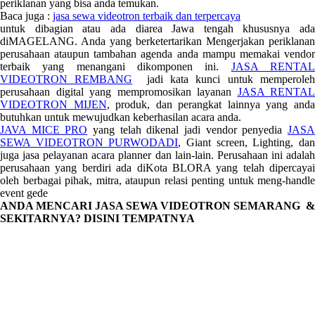
periklanan yang bisa anda temukan.
Baca juga :
jasa sewa videotron terbaik dan terpercaya
untuk dibagian atau ada diarea Jawa tengah khususnya ada
diMAGELANG. Anda yang berketertarikan Mengerjakan periklanan
perusahaan ataupun tambahan agenda anda mampu memakai vendor
terbaik yang menangani dikomponen ini.
JASA RENTA
VIDEOTRON REMBANG
jadi kata kunci untuk memperole
perusahaan digital yang mempromosikan layanan
JASA RENTAL
VIDEOTRON MIJEN
, produk, dan perangkat lainnya yang and
butuhkan untuk mewujudkan keberhasilan acara anda.
JAVA MICE PRO
yang telah dikenal jadi vendor penyedia
JAS
SEWA VIDEOTRON PURWODADI
, Giant screen, Lighting, da
juga jasa pelayanan acara planner dan lain-lain. Perusahaan ini adalah
perusahaan yang berdiri ada diKota BLORA yang telah dipercayai
oleh berbagai pihak, mitra, ataupun relasi penting untuk meng-handle
event gede
ANDA MENCARI JASA SEWA VIDEOTRON SEMARANG &
SEKITARNYA? DISINI TEMPATNYA