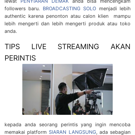
lewat
PENYIARAN DEMAK
anda bisa mencengkam
followers baru.
BROADCASTING SOLO
menjadi lebih
authentic karena penonton atau calon klien mampu
lebih mengerti dan lebih mengerti produk atau toko
anda.
TIPS LIVE STREAMING AKAN
PERINTIS
kepada anda seorang perintis yang ingin mencoba
memakai platform
SIARAN LANGSUNG
, ada sebagian