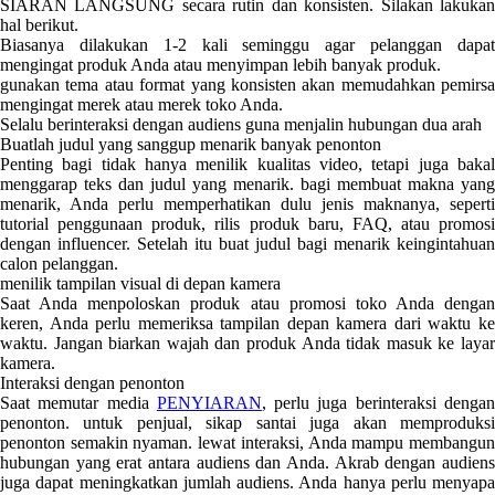
SIARAN LANGSUNG secara rutin dan konsisten. Silakan lakukan
hal berikut.
Biasanya dilakukan 1-2 kali seminggu agar pelanggan dapat
mengingat produk Anda atau menyimpan lebih banyak produk.
gunakan tema atau format yang konsisten akan memudahkan pemirsa
mengingat merek atau merek toko Anda.
Selalu berinteraksi dengan audiens guna menjalin hubungan dua arah
Buatlah judul yang sanggup menarik banyak penonton
Penting bagi tidak hanya menilik kualitas video, tetapi juga bakal
menggarap teks dan judul yang menarik. bagi membuat makna yang
menarik, Anda perlu memperhatikan dulu jenis maknanya, seperti
tutorial penggunaan produk, rilis produk baru, FAQ, atau promosi
dengan influencer. Setelah itu buat judul bagi menarik keingintahuan
calon pelanggan.
menilik tampilan visual di depan kamera
Saat Anda menpoloskan produk atau promosi toko Anda dengan
keren, Anda perlu memeriksa tampilan depan kamera dari waktu ke
waktu. Jangan biarkan wajah dan produk Anda tidak masuk ke layar
kamera.
Interaksi dengan penonton
Saat memutar media
PENYIARAN
, perlu juga berinteraksi denga
penonton. untuk penjual, sikap santai juga akan memproduksi
penonton semakin nyaman. lewat interaksi, Anda mampu membangun
hubungan yang erat antara audiens dan Anda. Akrab dengan audiens
juga dapat meningkatkan jumlah audiens. Anda hanya perlu menyapa