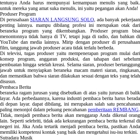
tentunya Anda harus mempunyai kemampuan menulis yang baik.
untuk mereka yang amat suka menulis, ini yaitu pegangan akan Anda!
Produser Program
Di perusahaan
SIARAN LANGSUNG SOLO
, ada banyak pekerjaa
penting lainnya. mampu dibilang profesi ini merupakan otak dari
beraneka program yang dikembangkan. Produser program bisa
menontonnya tidak hanya di TV, tetapi juga di radio, dan bahkan di
YouTube dan media lainnya. Mirip dengan produser di perusahaan
film, tanggung jawab produser acara tidak terlalu berbeda.
Di televisi, tugas produser yaitu mempenerapan program mulai dari
konsep program, anggaran produksi, dan tahapan dari sebelum
pembuatan hingga setelah kreasi. Selama siaran, produser bertanggung
jawab untuk menyiapkan beraneka macam materi siaran, ringkasan,
dan memastikan bahwa siaran dilakukan sesuai dengan teks yang telah
disusun.
Pembaca Berita
beraneka ragam jurusan yang disebutkan di atas yaitu jurusan di balik
layar. Ada perbedaannya, karena industri pembaca berita harus berada
di depan layar. dapat dibilang, ini merupakan salah satu pencahanan
paling menonjol dalam peluang pencahanan
pemberitaan REMBANG
.
Tidak, menjadi pembaca berita akan menggarap Anda dikenal orang
lain. Seperti selebriti, tidak ada kekurangan pembaca berita terkenal di
negeri ini. Jika Anda tertarik menjadi pembaca berita, pastikan Anda
memiliki kompetensi kontak yang baik dan mengetahui isu-isu terkini.
Sutradara Musik