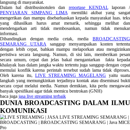
langsung di masyarakat.
Dalam hal distribusinotulen dan
reportase KENDAL
laporan 
PENYIARAN SIMPANG LIMA
memiliki akibat yang sanga
mengerikan dan mampu disebarluaskan kepada masyarakat luas. teks
yang dihasilkan harus amat menarik, sehingga melihat dan
mendengarkan arti tidak membosankan, namun tidak menukar
informasi.
Dibandingkan dengan media cetak, media
BROADCASTING
SEMARANG UTARA
sanggup menyampaikan konten tertent
dengan lebih cepat, bahkan mampu melaporkan atau mengizinkan
peristiwa secara langsung. Namun, di sisi lain, memberikan pesan
secara umum, cepat dan jelas bakal mengantarkan fakta kepada
khalayak luas dalam jangka waktu tertentu juga sanggup dengan cepat
memulai konflik karena perintah tersebut sudah lama tidak diproses.
Oleh karena itu,
LIVE STREAMING MAGELANG
yaitu suat
langkah yang memungkinkan terjadinya kontak atau diseminasi bukti
secara cepat melalui media. Namun demikian, kita perlu mengawasi
banyak spesifikasi agar tidak memicu bentrokan (GNH)
baca juga
jasa live streaming terbaik
DUNIA BROADCASTING DALAM ILMU
KOMUNIKASI