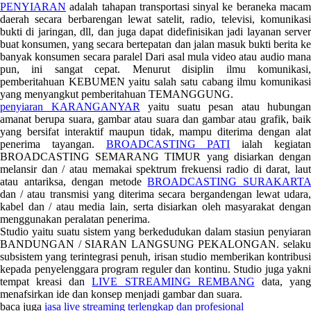
PENYIARAN
adalah tahapan transportasi sinyal ke beraneka macam
daerah secara berbarengan lewat satelit, radio, televisi, komunikasi
bukti di jaringan, dll, dan juga dapat didefinisikan jadi layanan server
buat konsumen, yang secara bertepatan dan jalan masuk bukti berita ke
banyak konsumen secara paralel Dari asal mula video atau audio mana
pun, ini sangat cepat. Menurut disiplin ilmu komunikasi,
pemberitahuan KEBUMEN yaitu salah satu cabang ilmu komunikasi
yang menyangkut pemberitahuan TEMANGGUNG.
penyiaran KARANGANYAR
yaitu suatu pesan atau hubungan
amanat berupa suara, gambar atau suara dan gambar atau grafik, baik
yang bersifat interaktif maupun tidak, mampu diterima dengan alat
penerima tayangan.
BROADCASTING PATI
ialah kegiata
BROADCASTING SEMARANG TIMUR yang disiarkan dengan
melansir dan / atau memakai spektrum frekuensi radio di darat, laut
atau antariksa, dengan metode
BROADCASTING SURAKART
dan / atau transmisi yang diterima secara bergandengan lewat udara,
kabel dan / atau media lain, serta disiarkan oleh masyarakat dengan
menggunakan peralatan penerima.
Studio yaitu suatu sistem yang berkedudukan dalam stasiun penyiaran
BANDUNGAN / SIARAN LANGSUNG PEKALONGAN. selaku
subsistem yang terintegrasi penuh, irisan studio memberikan kontribusi
kepada penyelenggara program reguler dan kontinu. Studio juga yakni
tempat kreasi dan
LIVE STREAMING REMBANG
data, yan
menafsirkan ide dan konsep menjadi gambar dan suara.
baca juga
jasa live streaming terlengkap dan profesional