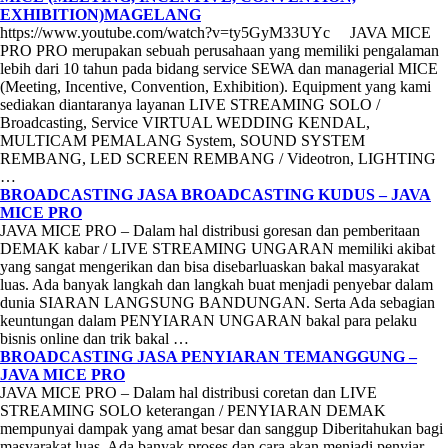
EXHIBITION)MAGELANG
https://www.youtube.com/watch?v=ty5GyM33UYc JAVA MICE
PRO PRO merupakan sebuah perusahaan yang memiliki pengalaman
lebih dari 10 tahun pada bidang service SEWA dan managerial MICE
(Meeting, Incentive, Convention, Exhibition). Equipment yang kami
sediakan diantaranya layanan LIVE STREAMING SOLO /
Broadcasting, Service VIRTUAL WEDDING KENDAL,
MULTICAM PEMALANG System, SOUND SYSTEM
REMBANG, LED SCREEN REMBANG / Videotron, LIGHTING
…
BROADCASTING JASA BROADCASTING KUDUS – JAVA
MICE PRO
JAVA MICE PRO – Dalam hal distribusi goresan dan pemberitaan
DEMAK kabar / LIVE STREAMING UNGARAN memiliki akibat
yang sangat mengerikan dan bisa disebarluaskan bakal masyarakat
luas. Ada banyak langkah dan langkah buat menjadi penyebar dalam
dunia SIARAN LANGSUNG BANDUNGAN. Serta Ada sebagian
keuntungan dalam PENYIARAN UNGARAN bakal para pelaku
bisnis online dan trik bakal …
BROADCASTING JASA PENYIARAN TEMANGGUNG –
JAVA MICE PRO
JAVA MICE PRO – Dalam hal distribusi coretan dan LIVE
STREAMING SOLO keterangan / PENYIARAN DEMAK
mempunyai dampak yang amat besar dan sanggup Diberitahukan bagi
masyarakat luas. Ada banyak proses dan cara akan menjadi penyiar