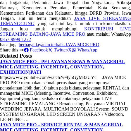
dan Jogjakarta, Pertamina Jawa Tengah dan Yogyakarta, Sriboga
Raturaya, Kementerian Pertanian, Pemerintah Kota Semarang,
Kementerian Perikanan dan Kelautan, hingga DPRD Provinsi Jawa
Tengah. Hal ini tentu menjadikan
JASA LIVE STREAMING
TEMANGGUNG
yang satu ini layak untuk di rekomendasikan.
Jangan lupa untuk menghubungi
KONTRIBUSI LIV
STREAMING BATANG-JAVA MICE PRO
atau melalui WhatsApp
0857-9999-1272
baca juga
berbagai layanan terbaik-JAVA MICE PRO
Share this
Facebook
Twitter/X
WhatsApp
Related Posts
JAVA MICE PRO – PELAYANAN SEWA & MANAGERIAL
MICE (MEETING, INCENTIVE, CONVENTION,
EXHIBITION)PATI
https://www.youtube.com/watch?v=ty5GyM33UYc JAVA MICE
PRO PRO merupakan sebuah perusahaan yang mempunyai
pengalaman lebih dari 10 tahun pada bidang pelayanan RENTAL dan
managerial MICE (Meeting, Incentive, Convention, Exhibition).
Equipment yang kami sediakan diantaranya pelayanan LIVE
STREAMING PEMALANG / Broadcasting, Pelayanan VIRTUAL
WEDDING JEPARA, MULTICAM BOYOLALI System, SOUND
SYSTEM UNGARAN, LED SCREEN UNGARAN / Videotron,
LIGHTING …
JAVA MICE PRO – SERVICE RENTAL & MANAGERIAL
MICE (MEETING, INCENTIVE, CONVENTION,