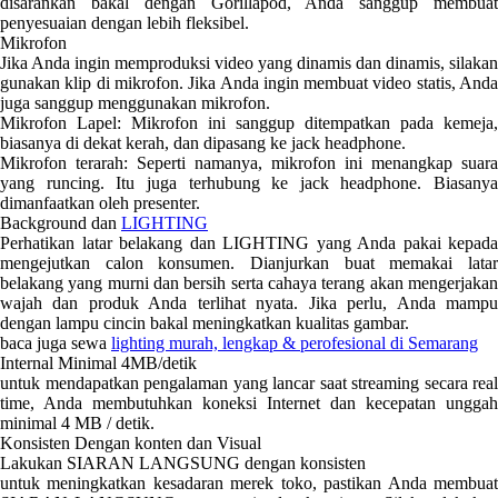
disarankan bakal dengan Gorillapod, Anda sanggup membuat
penyesuaian dengan lebih fleksibel.
Mikrofon
Jika Anda ingin memproduksi video yang dinamis dan dinamis, silakan
gunakan klip di mikrofon. Jika Anda ingin membuat video statis, Anda
juga sanggup menggunakan mikrofon.
Mikrofon Lapel: Mikrofon ini sanggup ditempatkan pada kemeja,
biasanya di dekat kerah, dan dipasang ke jack headphone.
Mikrofon terarah: Seperti namanya, mikrofon ini menangkap suara
yang runcing. Itu juga terhubung ke jack headphone. Biasanya
dimanfaatkan oleh presenter.
Background dan
LIGHTING
Perhatikan latar belakang dan LIGHTING yang Anda pakai kepada
mengejutkan calon konsumen. Dianjurkan buat memakai latar
belakang yang murni dan bersih serta cahaya terang akan mengerjakan
wajah dan produk Anda terlihat nyata. Jika perlu, Anda mampu
dengan lampu cincin bakal meningkatkan kualitas gambar.
baca juga sewa
lighting murah, lengkap & perofesional di Semarang
Internal Minimal 4MB/detik
untuk mendapatkan pengalaman yang lancar saat streaming secara real
time, Anda membutuhkan koneksi Internet dan kecepatan unggah
minimal 4 MB / detik.
Konsisten Dengan konten dan Visual
Lakukan SIARAN LANGSUNG dengan konsisten
untuk meningkatkan kesadaran merek toko, pastikan Anda membuat