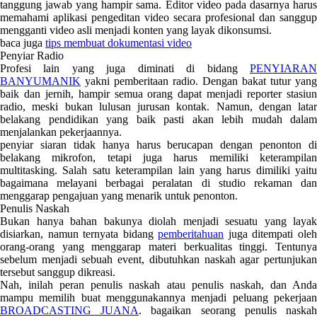
tanggung jawab yang hampir sama. Editor video pada dasarnya harus
memahami aplikasi pengeditan video secara profesional dan sanggup
mengganti video asli menjadi konten yang layak dikonsumsi.
baca juga
tips membuat dokumentasi video
Penyiar Radio
Profesi lain yang juga diminati di bidang
PENYIARAN
BANYUMANIK
yakni pemberitaan radio. Dengan bakat tutur yang
baik dan jernih, hampir semua orang dapat menjadi reporter stasiun
radio, meski bukan lulusan jurusan kontak. Namun, dengan latar
belakang pendidikan yang baik pasti akan lebih mudah dalam
menjalankan pekerjaannya.
penyiar siaran tidak hanya harus berucapan dengan penonton di
belakang mikrofon, tetapi juga harus memiliki keterampilan
multitasking. Salah satu keterampilan lain yang harus dimiliki yaitu
bagaimana melayani berbagai peralatan di studio rekaman dan
menggarap pengajuan yang menarik untuk penonton.
Penulis Naskah
Bukan hanya bahan bakunya diolah menjadi sesuatu yang layak
disiarkan, namun ternyata bidang
pemberitahuan
juga ditempati ole
orang-orang yang menggarap materi berkualitas tinggi. Tentunya
sebelum menjadi sebuah event, dibutuhkan naskah agar pertunjukan
tersebut sanggup dikreasi.
Nah, inilah peran penulis naskah atau penulis naskah, dan Anda
mampu memilih buat menggunakannya menjadi peluang pekerjaan
BROADCASTING JUANA
. bagaikan seorang penulis naska