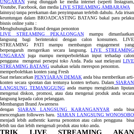
UNGARAN
yang diunggah ke media internet (seperti Instagram,
Youtube, Facebook, dan media
LIVE STREAMING AMBARAWA
lainnya) tanpa perekaman dan penyimpanan terlebih dahulu. Ada irisan
keuntungan dalam BROADCASTING BATANG bakal para pelaku
bisnis online yaitu :
Menghubungkan Brand dengan penonton
LIVE STREAMING PEKALONGAN
mampu dimanfaatkan
langsung bagi berinteraksi dengan calon konsumen. LIVE
STREAMING PATI mampu membangun engagement yang
berpengaruh mengerikan secara langsung.
LIVE STREAMIN
UNGARAN
juga mampu memperbolehkan input terhadap calon
pengguna mengenai persepsi toko Anda. Pada saat melayani
LIVE
STREAMING BATANG
usahakan selalu merespon penonton.
memperbolehkan konten yang Fresh
Saat melancarkan
PENYIARAN DEMAK
anda bisa memberikan arti-
konten secara spontan dan tentunya konten terbaru. Dalam
SIARAN
LANGSUNG TEMANGGUNG
anda mampu mengizinkan liputa
mengenai diskon, promosi, atau data mengenai produk anda secara
langsung kepada calon pelanggan.
Membangun Brand Awareness
dengan
SIARAN LANGSUNG KARANGANYAR
anda bis
mencengkam followers baru.
SIARAN LANGSUNG WONOSOB
menjadi lebih authentic karena penonton atau calon pengguna bisa
lebih tau dan lebih mengenali produk atau toko anda.
TRIK LIVE STREAMING AKAN