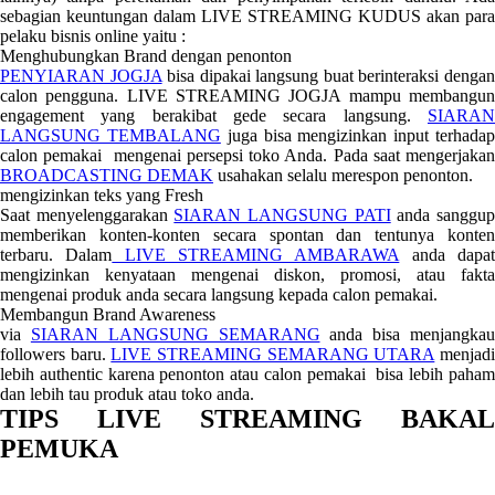
sebagian keuntungan dalam LIVE STREAMING KUDUS akan para
pelaku bisnis online yaitu :
Menghubungkan Brand dengan penonton
PENYIARAN JOGJA
bisa dipakai langsung buat berinteraksi denga
calon pengguna. LIVE STREAMING JOGJA mampu membangun
engagement yang berakibat gede secara langsung.
SIARAN
LANGSUNG TEMBALANG
juga bisa mengizinkan input terhada
calon pemakai mengenai persepsi toko Anda. Pada saat mengerjakan
BROADCASTING DEMAK
usahakan selalu merespon penonton.
mengizinkan teks yang Fresh
Saat menyelenggarakan
SIARAN LANGSUNG PATI
anda sanggu
memberikan konten-konten secara spontan dan tentunya konten
terbaru. Dalam
LIVE STREAMING AMBARAWA
anda dapa
mengizinkan kenyataan mengenai diskon, promosi, atau fakta
mengenai produk anda secara langsung kepada calon pemakai.
Membangun Brand Awareness
via
SIARAN LANGSUNG SEMARANG
anda bisa menjangka
followers baru.
LIVE STREAMING SEMARANG UTARA
menjad
lebih authentic karena penonton atau calon pemakai bisa lebih paham
dan lebih tau produk atau toko anda.
TIPS LIVE STREAMING BAKAL
PEMUKA