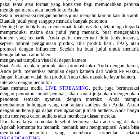
pakai tema atau format yang konsisten bagi memudahkan pemirsa
mengingat merek atau merek toko Anda.
Selalu berinteraksi dengan audiens guna menjalin komunikasi dua arah
Buatlah judul yang sanggup menarik banyak penonton
Penting bagi tidak hanya mencermati kualitas video, tetapi juga kepada
memproduksi makna dan judul yang menarik. buat mengerjakan
konten yang menarik, Anda perlu mencermati dulu jenis teksnya,
seperti tutorial penggunaan produk, rilis produk baru, FAQ, atau
promosi dengan influencer. Setelah itu buat judul untuk menarik
keingintahuan calon klien.
mengawasi tampilan visual di depan kamera
Saat Anda menkan produk atau promosi toko Anda dengan keren,
Anda perlu memeriksa tampilan depan kamera dari waktu ke waktu.
Jangan biarkan wajah dan produk Anda tidak masuk ke layar kamera.
Interaksi dengan penonton
Saat memutar media
LIVE STREAMING
, perlu juga berinteraks
dengan penonton. untuk penjual, sikap santai juga akan mengerjakan
penonton semakin nyaman. dengan interaksi, Anda mampu
membangun hubungan yang erat antara audiens dan Anda. Akrab
dengan audiens juga dapat meningkatkan jumlah audiens. Anda hanya
perlu menyapa calon audiens atau membaca ulasan mereka.
Dari banyaknya komentar tersebut tentunya akan ada yang disukai.
Apakah komentar itu menarik, menarik atau menginspirasi. Anda bisa
menikmati penonton yang membaca komentar selama
BROADCASTING
.