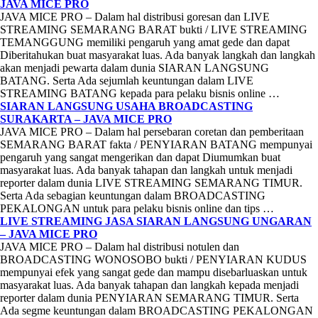
JAVA MICE PRO
JAVA MICE PRO – Dalam hal distribusi goresan dan LIVE
STREAMING SEMARANG BARAT bukti / LIVE STREAMING
TEMANGGUNG memiliki pengaruh yang amat gede dan dapat
Diberitahukan buat masyarakat luas. Ada banyak langkah dan langkah
akan menjadi pewarta dalam dunia SIARAN LANGSUNG
BATANG. Serta Ada sejumlah keuntungan dalam LIVE
STREAMING BATANG kepada para pelaku bisnis online …
SIARAN LANGSUNG USAHA BROADCASTING
SURAKARTA – JAVA MICE PRO
JAVA MICE PRO – Dalam hal persebaran coretan dan pemberitaan
SEMARANG BARAT fakta / PENYIARAN BATANG mempunyai
pengaruh yang sangat mengerikan dan dapat Diumumkan buat
masyarakat luas. Ada banyak tahapan dan langkah untuk menjadi
reporter dalam dunia LIVE STREAMING SEMARANG TIMUR.
Serta Ada sebagian keuntungan dalam BROADCASTING
PEKALONGAN untuk para pelaku bisnis online dan tips …
LIVE STREAMING JASA SIARAN LANGSUNG UNGARAN
– JAVA MICE PRO
JAVA MICE PRO – Dalam hal distribusi notulen dan
BROADCASTING WONOSOBO bukti / PENYIARAN KUDUS
mempunyai efek yang sangat gede dan mampu disebarluaskan untuk
masyarakat luas. Ada banyak tahapan dan langkah kepada menjadi
reporter dalam dunia PENYIARAN SEMARANG TIMUR. Serta
Ada segme keuntungan dalam BROADCASTING PEKALONGAN