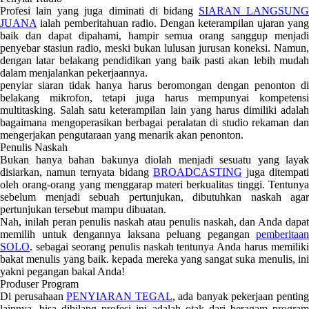
Profesi lain yang juga diminati di bidang
SIARAN LANGSUNG
JUANA
ialah pemberitahuan radio. Dengan keterampilan ujaran yang
baik dan dapat dipahami, hampir semua orang sanggup menjadi
penyebar stasiun radio, meski bukan lulusan jurusan koneksi. Namun,
dengan latar belakang pendidikan yang baik pasti akan lebih mudah
dalam menjalankan pekerjaannya.
penyiar siaran tidak hanya harus beromongan dengan penonton di
belakang mikrofon, tetapi juga harus mempunyai kompetensi
multitasking. Salah satu keterampilan lain yang harus dimiliki adalah
bagaimana mengoperasikan berbagai peralatan di studio rekaman dan
mengerjakan pengutaraan yang menarik akan penonton.
Penulis Naskah
Bukan hanya bahan bakunya diolah menjadi sesuatu yang layak
disiarkan, namun ternyata bidang
BROADCASTING
juga ditempat
oleh orang-orang yang menggarap materi berkualitas tinggi. Tentunya
sebelum menjadi sebuah pertunjukan, dibutuhkan naskah agar
pertunjukan tersebut mampu dibuatan.
Nah, inilah peran penulis naskah atau penulis naskah, dan Anda dapat
memilih untuk dengannya laksana peluang pegangan
pemberitaan
SOLO
. sebagai seorang penulis naskah tentunya Anda harus memiliki
bakat menulis yang baik. kepada mereka yang sangat suka menulis, ini
yakni pegangan bakal Anda!
Produser Program
Di perusahaan
PENYIARAN TEGAL
, ada banyak pekerjaan pentin
lainnya. bisa dibilang profesi ini adalah otak dari beragam program