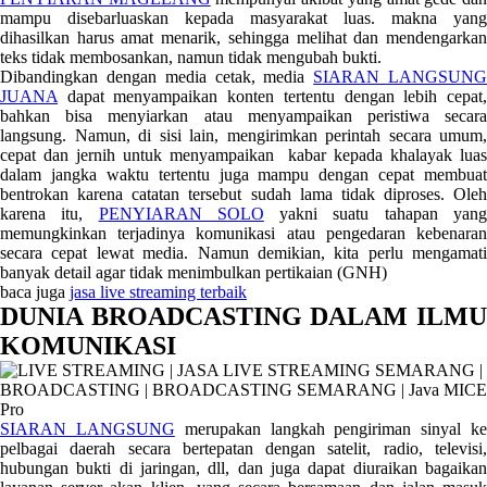
mampu disebarluaskan kepada masyarakat luas. makna yang
dihasilkan harus amat menarik, sehingga melihat dan mendengarkan
teks tidak membosankan, namun tidak mengubah bukti.
Dibandingkan dengan media cetak, media
SIARAN LANGSUN
JUANA
dapat menyampaikan konten tertentu dengan lebih cepat,
bahkan bisa menyiarkan atau menyampaikan peristiwa secara
langsung. Namun, di sisi lain, mengirimkan perintah secara umum,
cepat dan jernih untuk menyampaikan kabar kepada khalayak luas
dalam jangka waktu tertentu juga mampu dengan cepat membuat
bentrokan karena catatan tersebut sudah lama tidak diproses. Oleh
karena itu,
PENYIARAN SOLO
yakni suatu tahapan yan
memungkinkan terjadinya komunikasi atau pengedaran kebenaran
secara cepat lewat media. Namun demikian, kita perlu mengamati
banyak detail agar tidak menimbulkan pertikaian (GNH)
baca juga
jasa live streaming terbaik
DUNIA BROADCASTING DALAM ILMU
KOMUNIKASI
SIARAN LANGSUNG
merupakan langkah pengiriman sinyal k
pelbagai daerah secara bertepatan dengan satelit, radio, televisi,
hubungan bukti di jaringan, dll, dan juga dapat diuraikan bagaikan