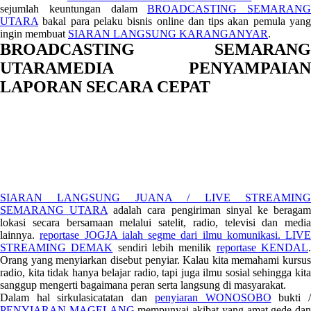
sejumlah keuntungan dalam
BROADCASTING SEMARANG
UTARA
bakal para pelaku bisnis online dan tips akan pemula yang
ingin membuat
SIARAN LANGSUNG KARANGANYAR
.
BROADCASTING SEMARANG
UTARAMEDIA PENYAMPAIAN
LAPORAN SECARA CEPAT
SIARAN LANGSUNG JUANA / LIVE STREAMING
SEMARANG UTARA
adalah cara pengiriman sinyal ke beraga
lokasi secara bersamaan melalui satelit, radio, televisi dan media
lainnya.
reportase JOGJA ialah segme dari ilmu komunikasi.
LIVE
STREAMING DEMAK
sendiri lebih menilik
reportase KENDAL
Orang yang menyiarkan disebut penyiar. Kalau kita memahami kursus
radio, kita tidak hanya belajar radio, tapi juga ilmu sosial sehingga kita
sanggup mengerti bagaimana peran serta langsung di masyarakat.
Dalam hal sirkulasicatatan dan
penyiaran WONOSOBO
bukti 
PENYIARAN MAGELANG
mempunyai akibat yang amat gede da