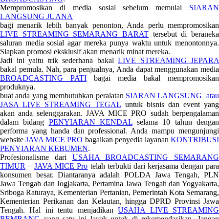
Mempromosikan di media sosial sebelum memulai
SIARAN
LANGSUNG JUANA
bagi menarik lebih banyak penonton, Anda perlu mempromosikan
LIVE STREAMING SEMARANG BARAT
tersebut di beraneka
saluran media sosial agar mereka punya waktu untuk menontonnya.
Siapkan promosi eksklusif akan menarik minat mereka.
Jadi ini yaitu trik sederhana bakal
LIVE STREAMING JEPARA
bakal pemula. Nah, para penjualnya, Anda dapat menggunakan media
BROADCASTING PATI
bagai media bakal mempromosikan
produknya.
buat anda yang membutuhkan peralatan
SIARAN LANGSUNG atau
JASA LIVE STREAMING TEGAL
untuk bisnis dan event yang
akan anda selenggarakan. JAVA MICE PRO sudah berpengalaman
dalam bidang
PENYIARAN KENDAL
selama 10 tahun denga
performa yang handa dan professional. Anda mampu mengunjungi
website
JAVA MICE PRO
bagaikan penyedia layanan
KONTRIBUS
PENYIARAN KEBUMEN
.
Profesionalisme dari
USAHA BROADCASTING SEMARANG
TIMUR
–
JAVA MICE Pro
telah terbukti dari kerjasama dengan par
konsumen besar. Diantaranya adalah POLDA Jawa Tengah, PLN
Jawa Tengah dan Jogjakarta, Pertamina Jawa Tengah dan Yogyakarta,
Sriboga Raturaya, Kementerian Pertanian, Pemerintah Kota Semarang,
Kementerian Perikanan dan Kelautan, hingga DPRD Provinsi Jawa
Tengah. Hal ini tentu menjadikan
USAHA LIVE STREAMIN
REMBANG
yang satu ini layak untuk di rekomendasikan. Jangan