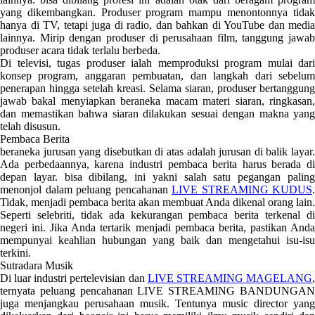
yang dikembangkan. Produser program mampu menontonnya tidak
hanya di TV, tetapi juga di radio, dan bahkan di YouTube dan media
lainnya. Mirip dengan produser di perusahaan film, tanggung jawab
produser acara tidak terlalu berbeda.
Di televisi, tugas produser ialah memproduksi program mulai dari
konsep program, anggaran pembuatan, dan langkah dari sebelum
penerapan hingga setelah kreasi. Selama siaran, produser bertanggung
jawab bakal menyiapkan beraneka macam materi siaran, ringkasan,
dan memastikan bahwa siaran dilakukan sesuai dengan makna yang
telah disusun.
Pembaca Berita
beraneka jurusan yang disebutkan di atas adalah jurusan di balik layar.
Ada perbedaannya, karena industri pembaca berita harus berada di
depan layar. bisa dibilang, ini yakni salah satu pegangan paling
menonjol dalam peluang pencahanan
LIVE STREAMING KUDUS
.
Tidak, menjadi pembaca berita akan membuat Anda dikenal orang lain.
Seperti selebriti, tidak ada kekurangan pembaca berita terkenal di
negeri ini. Jika Anda tertarik menjadi pembaca berita, pastikan Anda
mempunyai keahlian hubungan yang baik dan mengetahui isu-isu
terkini.
Sutradara Musik
Di luar industri pertelevisian dan
LIVE STREAMING MAGELANG
ternyata peluang pencahanan LIVE STREAMING BANDUNGAN
juga menjangkau perusahaan musik. Tentunya music director yang