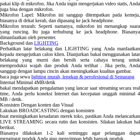
pakai klip di mikrofon. Jika Anda ingin mengerjakan video statis, Anda
juga bisa dengan mikrofon.
Mikrofon Lapel: Mikrofon ini sanggup ditempatkan pada kemeja,
biasanya di dekat kerah, dan dipasang ke jack headphone.
Mikrofon terarah: Seperti namanya, mikrofon ini menangkap suara
yang runcing. Itu juga terhubung ke jack headphone. Biasanya
dimanfaatkan oleh presenter.
Background dan
LIGHTING
Perhatikan latar belakang dan LIGHTING yang Anda manfaatkan
kepada mengejutkan calon klien. Dianjurkan bakal menggunakan latar
belakang yang murni dan bersih serta cahaya terang untuk
memproduksi wajah dan produk Anda terlihat . Jika perlu, Anda
sanggup dengan lampu cincin akan meningkatkan kualitas gambar.
baca juga sewa
lighting murah, lengkap & perofesional di Semarang
Internal Minimal 4MB/detik
bakal mendapatkan pengalaman yang lancar saat streaming secara real
time, Anda perlu koneksi Internet dan kecepatan unggah minimal 4
MB / detik.
Konsisten Dengan konten dan Visual
Lakukan BROADCASTING dengan konsisten
buat meningkatkan kesadaran merek toko, pastikan Anda melancarkan
LIVE STREAMING secara rutin dan konsisten. Silakan lakukan hal
berikut.
Biasanya dilakukan 1-2 kali seminggu agar pelanggan dapat
mengingat produk Anda atau menyimpan lebih banyak produk.