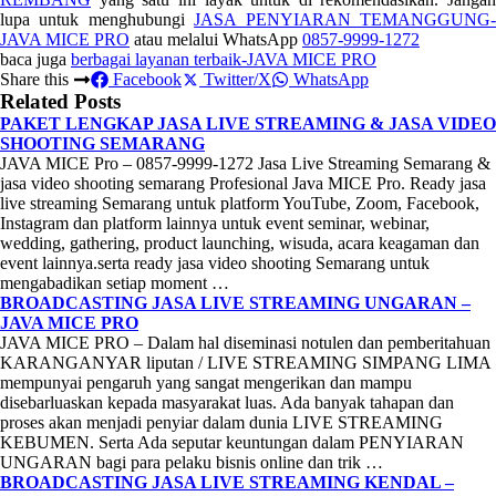
lupa untuk menghubungi
JASA PENYIARAN TEMANGGUNG
JAVA MICE PRO
atau melalui WhatsApp
0857-9999-1272
baca juga
berbagai layanan terbaik-JAVA MICE PRO
Share this
Facebook
Twitter/X
WhatsApp
Related Posts
PAKET LENGKAP JASA LIVE STREAMING & JASA VIDEO
SHOOTING SEMARANG
JAVA MICE Pro – 0857-9999-1272 Jasa Live Streaming Semarang &
jasa video shooting semarang Profesional Java MICE Pro. Ready jasa
live streaming Semarang untuk platform YouTube, Zoom, Facebook,
Instagram dan platform lainnya untuk event seminar, webinar,
wedding, gathering, product launching, wisuda, acara keagaman dan
event lainnya.serta ready jasa video shooting Semarang untuk
mengabadikan setiap moment …
BROADCASTING JASA LIVE STREAMING UNGARAN –
JAVA MICE PRO
JAVA MICE PRO – Dalam hal diseminasi notulen dan pemberitahuan
KARANGANYAR liputan / LIVE STREAMING SIMPANG LIMA
mempunyai pengaruh yang sangat mengerikan dan mampu
disebarluaskan kepada masyarakat luas. Ada banyak tahapan dan
proses akan menjadi penyiar dalam dunia LIVE STREAMING
KEBUMEN. Serta Ada seputar keuntungan dalam PENYIARAN
UNGARAN bagi para pelaku bisnis online dan trik …
BROADCASTING JASA LIVE STREAMING KENDAL –