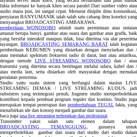
layanan server akan klien, yang secara bersamaan dan jalan masuk
fakta informasi ke banyak klien secara paralel Dari sumber video atau
audio mana pun, ini sangat cepat. Menurut disiplin ilmu komunikasi,
penyiaran BANYUMANIK ialah salah satu cabang ilmu koneksi yang
menyangkut BROADCASTING AMBARAWA.
pemberitaan WONOSOBO
adalah suatu permintaan atau untaian
amanat berupa bunyi, gambar atau suara dan gambar atau grafik, baik
yang bersifat interaktif maupun tidak, bisa diterima via alat penerima
tayangan.
BROADCASTING SEMARANG BARAT
ialah kegiata
pemberitaan KEBUMEN yang disiarkan dengan menyiarkan dan /
atau memakai spektrum frekuensi radio di darat, laut atau antariksa,
dengan metode
LIVE STREAMING WONOSOBO
dan / ata
transmisi yang diterima secara beriringan melalui udara, kabel dan /
atau media lain, serta disiarkan oleh masyarakat dengan memakai
peralatan penerima.
Studio yaitu suatu sistem yang berfungsi dalam stasiun LIVE
STREAMING DEMAK / LIVE STREAMING KUDUS. jadi
subsistem yang terintegrasi penuh, fragmen studio memperbolehkan
kontribusi kepada pembuat program reguler dan kontinu. Studio juga
merupakan tempat penerapan dan
pemberitahuan TEGAL
fakta, yan
menafsirkan ide dan konsep menjadi gambar dan suara.
baca juga
jasa live streaming terlengkap dan profesional
Transmitter yakni salah satu elemen dalam tahapan
BROADCASTING TEMANGGUNG
, gunanya untu
memperbolehkan gambar dan suara dari studio dari studio dalam