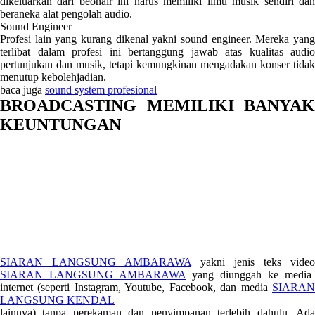
dikeluarkan dari beonair ini harus memiliki ilmu musik sendiri dan
beraneka alat pengolah audio.
Sound Engineer
Profesi lain yang kurang dikenal yakni sound engineer. Mereka yang
terlibat dalam profesi ini bertanggung jawab atas kualitas audio
pertunjukan dan musik, tetapi kemungkinan mengadakan konser tidak
menutup kebolehjadian.
baca juga
sound system profesional
BROADCASTING MEMILIKI BANYAK
KEUNTUNGAN
SIARAN LANGSUNG AMBARAWA
yakni jenis teks video
SIARAN LANGSUNG AMBARAWA
yang diunggah ke media
internet (seperti Instagram, Youtube, Facebook, dan media
SIARAN
LANGSUNG KENDAL
lainnya) tanpa perekaman dan penyimpanan terlebih dahulu. Ada