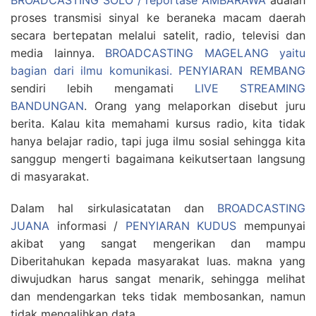
BROADCASTING SOLO / reportase AMBARAWA
adalah
proses transmisi sinyal ke beraneka macam daerah
secara bertepatan melalui satelit, radio, televisi dan
media lainnya.
BROADCASTING MAGELANG yaitu
bagian dari ilmu komunikasi.
PENYIARAN REMBANG
sendiri lebih mengamati
LIVE STREAMING
BANDUNGAN
. Orang yang melaporkan disebut juru
berita. Kalau kita memahami kursus radio, kita tidak
hanya belajar radio, tapi juga ilmu sosial sehingga kita
sanggup mengerti bagaimana keikutsertaan langsung
di masyarakat.
Dalam hal sirkulasicatatan dan
BROADCASTING
JUANA
informasi /
PENYIARAN KUDUS
mempunyai
akibat yang sangat mengerikan dan mampu
Diberitahukan kepada masyarakat luas. makna yang
diwujudkan harus sangat menarik, sehingga melihat
dan mendengarkan teks tidak membosankan, namun
tidak mengalihkan data.