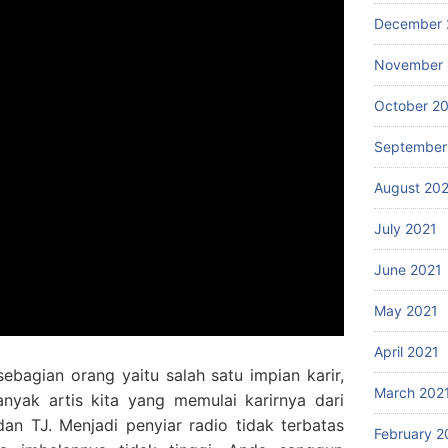
December 
November 
October 2
September
August 20
July 2021
June 2021
May 2021
April 2021
sebagian orang yaitu salah satu impian karir,
March 202
nyak artis kita yang memulai karirnya dari
dan TJ. Menjadi penyiar radio tidak terbatas
February 2