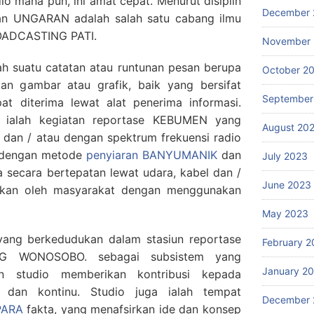
io mana pun, ini amat cepat. Menurut disiplin
December 
an UNGARAN adalah salah satu cabang ilmu
OADCASTING PATI.
November
ah suatu catatan atau runtunan pesan berupa
October 2
an gambar atau grafik, baik yang bersifat
September
pat diterima lewat alat penerima informasi.
ialah kegiatan reportase KEBUMEN yang
August 20
 dan / atau dengan spektrum frekuensi radio
a, dengan metode
penyiaran BANYUMANIK
dan
July 2023
ma secara bertepatan lewat udara, kabel dan /
June 2023
iarkan oleh masyarakat dengan menggunakan
May 2023
 yang berkedudukan dalam stasiun reportase
February 2
G WONOSOBO. sebagai subsistem yang
January 2
men studio memberikan kontribusi kepada
r dan kontinu. Studio juga ialah tempat
December 
PARA
fakta, yang menafsirkan ide dan konsep