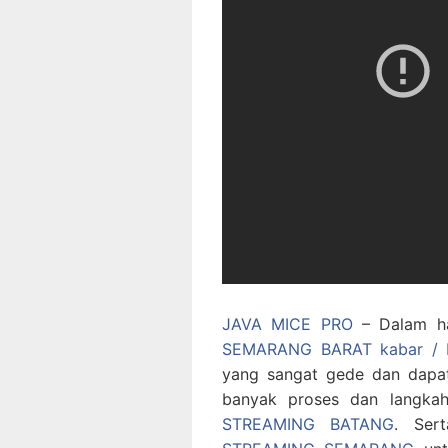
JAVA MICE PRO
– Dalam ha
SEMARANG BARAT kabar / 
yang sangat gede dan dapat
banyak proses dan langka
STREAMING BATANG
. Ser