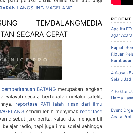
k para pelaku bisnis online dan tips bagi
SIARAN LANGSUNG MAGELANG
.
RECENT
SUNG TEMBALANGMEDIA
Apa Itu EO
UTAN SECARA CEPAT
agar Acara
Rupiah Bor
Ribuan Pel
Borobudur
4 Alasan E
Selalu Jadi
pemberitahuan BATANG
merupakan langkah
4 Faktor 
a wilayah secara bertepatan melalui satelit,
Harga Jasa
ainnya.
reportase PATI ialah irisan dari ilmu
Event Orga
MAGELANG
sendiri lebih menyimak
reportase
Acara Prof
an disebut juru berita. Kalau kita mengambil
 belajar radio, tapi juga ilmu sosial sehingga