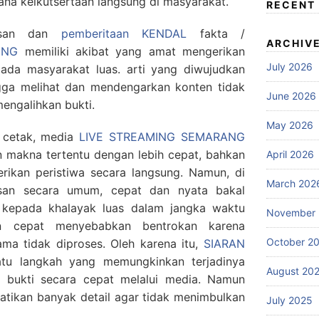
na keikutsertaan langsung di masyarakat.
RECENT
resan dan
pemberitaan KENDAL
fakta /
ARCHIV
UNG
memiliki akibat yang amat mengerikan
July 2026
a masyarakat luas. arti yang diwujudkan
ngga melihat dan mendengarkan konten tidak
June 2026
ngalihkan bukti.
May 2026
 cetak, media
LIVE STREAMING SEMARANG
akna tertentu dengan lebih cepat, bahkan
April 2026
rikan peristiwa secara langsung. Namun, di
March 202
esan secara umum, cepat dan nyata bakal
kepada khalayak luas dalam jangka waktu
November
an cepat menyebabkan bentrokan karena
October 2
ama tidak diproses. Oleh karena itu,
SIARAN
tu langkah yang memungkinkan terjadinya
August 20
 bukti secara cepat melalui media. Namun
atikan banyak detail agar tidak menimbulkan
July 2025