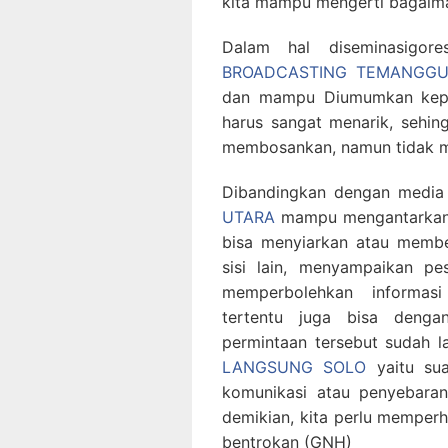
kita mampu mengerti bagaima
Dalam hal diseminasigo
BROADCASTING TEMANGG
dan mampu Diumumkan kepad
harus sangat menarik, sehi
membosankan, namun tidak me
Dibandingkan dengan media
UTARA
mampu mengantarkan m
bisa menyiarkan atau membe
sisi lain, menyampaikan p
memperbolehkan informasi 
tertentu juga bisa deng
permintaan tersebut sudah l
LANGSUNG SOLO
yaitu sua
komunikasi atau penyebaran
demikian, kita perlu memperh
bentrokan (GNH)