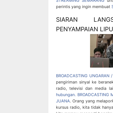
STREAMING SEMARANG
untu
perintis yang ingin membuat
SIARAN LANG
PENYAMPAIAN LIP
BROADCASTING UNGARAN / 
pengiriman sinyal ke beranek
radio, televisi dan media l
hubungan.
BROADCASTING 
JUANA
. Orang yang melapork
kursus radio, kita tidak hanya