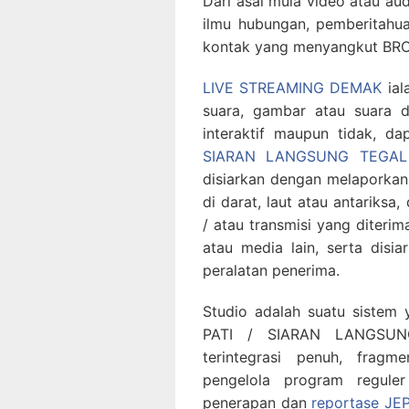
Dari asal mula video atau aud
ilmu hubungan, pemberitahu
kontak yang menyangkut BR
LIVE STREAMING DEMAK
ial
suara, gambar atau suara d
interaktif maupun tidak, da
SIARAN LANGSUNG TEGAL
disiarkan dengan melaporkan
di darat, laut atau antariks
/ atau transmisi yang diteri
atau media lain, serta dis
peralatan penerima.
Studio adalah suatu sistem
PATI / SIARAN LANGSUN
terintegrasi penuh, frag
pengelola program regule
penerapan dan
reportase JE